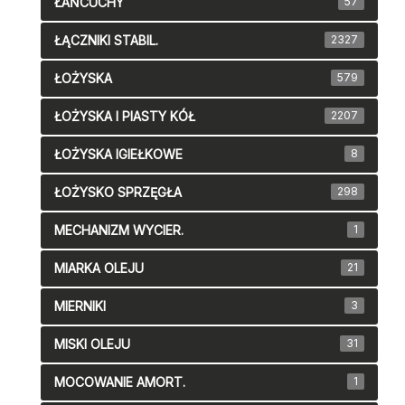
ŁAŃCUCHY
57
ŁĄCZNIKI STABIL.
2327
ŁOŻYSKA
579
ŁOŻYSKA I PIASTY KÓŁ
2207
ŁOŻYSKA IGIEŁKOWE
8
ŁOŻYSKO SPRZĘGŁA
298
MECHANIZM WYCIER.
1
MIARKA OLEJU
21
MIERNIKI
3
MISKI OLEJU
31
MOCOWANIE AMORT.
1