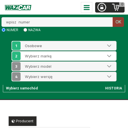
0
Wpisz
OK
numer
NUMER
NAZWA
1
2
3
4
Wybierz samochód
HISTORIA
Producent