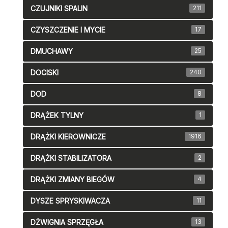
CZUJNIKI SPALIN
211
CZYSZCZENIE I MYCIE
17
DMUCHAWY
25
DOCISKI
240
DOD
8
DRĄŻEK TYLNY
1
DRĄŻKI KIEROWNICZE
1916
DRĄŻKI STABILIZATORA
2
DRĄŻKI ZMIANY BIEGÓW
4
DYSZE SPRYSKIWACZA
11
DŻWIGNIA SPRZĘGŁA
13