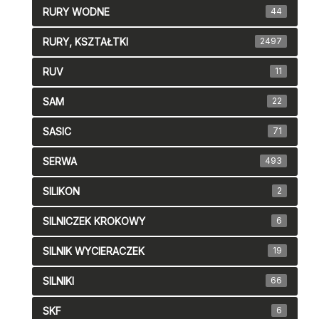
RURY WODNE
44
RURY, KSZTAŁTKI
2497
RUV
11
SAM
22
SASIC
71
SERWA
493
SILIKON
2
SILNICZEK KROKOWY
6
SILNIK WYCIERACZEK
19
SILNIKI
66
SKF
6