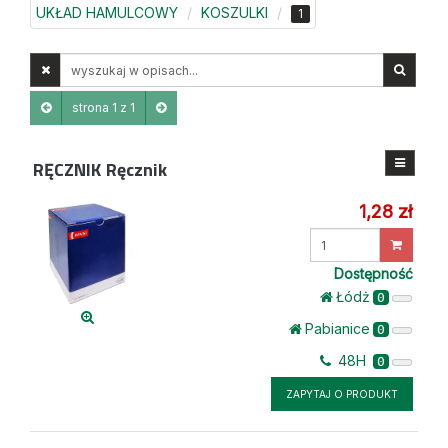
UKŁAD HAMULCOWY
KOSZULKI
1
Wyszukaj
w
opisach
strona 1 z 1
RĘCZNIK
Ręcznik
1,28 zł
Wprowadź
ilość
Dostępność
Łódż
0
Pabianice
0
48H
0
ZAPYTAJ O PRODUKT