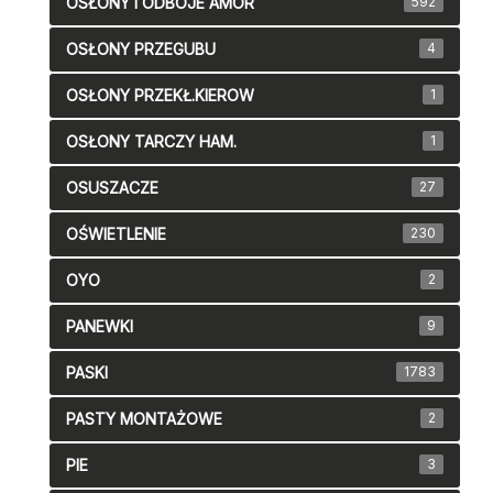
OSŁONY I ODBOJE AMOR
592
OSŁONY PRZEGUBU
4
OSŁONY PRZEKŁ.KIEROW
1
OSŁONY TARCZY HAM.
1
OSUSZACZE
27
OŚWIETLENIE
230
OYO
2
PANEWKI
9
PASKI
1783
PASTY MONTAŻOWE
2
PIE
3