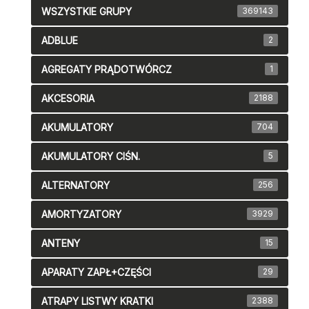
WSZYSTKIE GRUPY
369143
ADBLUE
2
AGREGATY PRĄDOTWÓRCZ
1
AKCESORIA
2188
AKUMULATORY
704
AKUMULATORY CIŚN.
5
ALTERNATORY
256
AMORTYZATORY
3929
ANTENY
15
APARATY ZAPŁ+CZĘŚCI
29
ATRAPY LISTWY KRATKI
2388