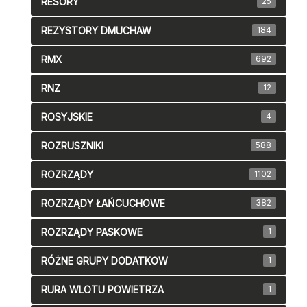
RESORY
25
REZYSTORY DMUCHAW
184
RMX
692
RNZ
12
ROSYJSKIE
4
ROZRUSZNIKI
588
ROZRZĄDY
1102
ROZRZĄDY ŁAŃCUCHOWE
382
ROZRZĄDY PASKOWE
1
RÓŻNE GRUPY DODATKOW
1
RURA WLOTU POWIETRZA
1