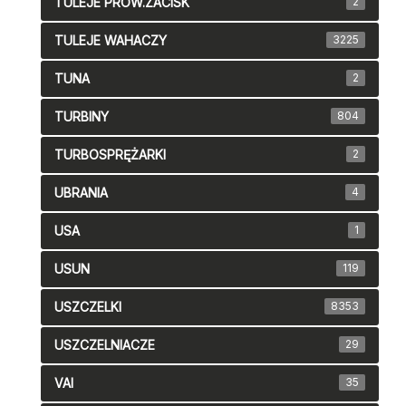
TULEJE PROW.ZACISK
2
TULEJE WAHACZY
3225
TUNA
2
TURBINY
804
TURBOSPRĘŻARKI
2
UBRANIA
4
USA
1
USUN
119
USZCZELKI
8353
USZCZELNIACZE
29
VAI
35