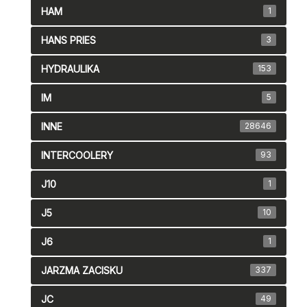
HAM
1
HANS PRIES
3
HYDRAULIKA
153
IM
5
INNE
28646
INTERCOOLERY
93
J10
1
J5
10
J6
1
JARZMA ZACISKU
337
JC
49