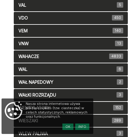
VAL
5
VDO
450
VEM
140
VNW
13
WAHACZE
4833
WAL
6
WAŁ NAPEDOWY
2
WAŁKI ROZRZĄDU
3
Nasza strona internetowa używa
WENTYLATORY
152
plików cookies (tzw. ciasteczka) w
celach statystycznych, reklamowych
oraz funkcjonalnych.
WIESZAKI
289
OK
INFO
WLEW PALIWA
3