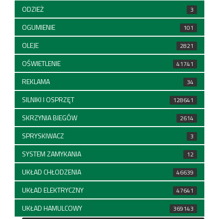
ODZIEŻ
3
OGUMIENIE
101
OLEJE
2821
OŚWIETLENIE
41741
REKLAMA
34
SILNIKI I OSPRZĘT
128641
SKRZYNIA BIEGÓW
2614
SPRYSKIWACZ
3
SYSTEM ZAMYKANIA
12
UKŁAD CHŁODZENIA
46639
UKŁAD ELEKTRYCZNY
47641
UKŁAD HAMULCOWY
369143