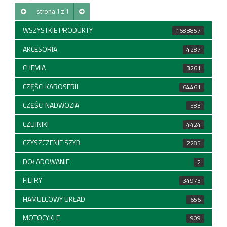
strona 1 z 1
WSZYSTKIE PRODUKTY
1683857
AKCESORIA
4287
CHEMIA
3261
CZĘŚCI KAROSERII
64461
CZĘŚCI NADWOZIA
583
CZUJNIKI
4424
CZYSZCZENIE SZYB
2285
DOŁADOWANIE
2
FILTRY
34973
HAMULCOWY UKŁAD
656
MOTOCYKLE
909