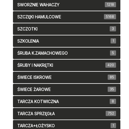
SWORZNIE WAHACZY
1218
SZCZĘKI HAMULCOWE
5168
SZCZOTKI
3
SZKOLENIA
1
ŚRUBA K.ZAMACHOWEGO
5
ŚRUBY I NAKRĘTKI
420
ŚWIECE ISKROWE
85
ŚWIECE ŻAROWE
35
TARCZA KOTWICZNA
8
TARCZA SPRZĘGŁA
752
TARCZA+ŁOŻYSKO
1