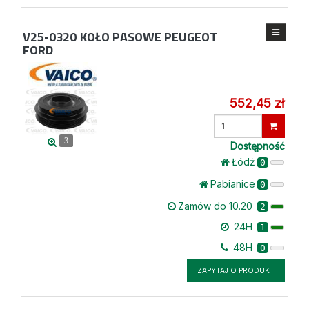
V25-0320
KOŁO PASOWE PEUGEOT
FORD
552,45 zł
Wprowadź
ilość
3
Dostępność
Łódż
0
Pabianice
0
Zamów do 10.20
2
24H
1
48H
0
ZAPYTAJ O PRODUKT