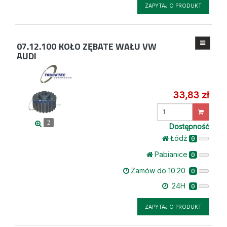
ZAPYTAJ O PRODUKT
07.12.100
KOŁO ZĘBATE WAŁU VW
AUDI
33,83 zł
Wprowadź
ilość
2
Dostępność
Łódż
0
Pabianice
0
Zamów do 10.20
0
24H
0
ZAPYTAJ O PRODUKT