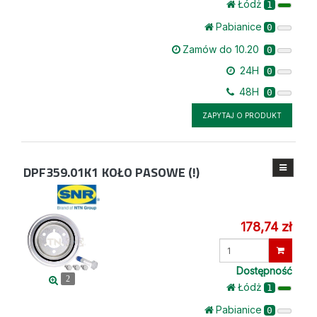
Łódż
1
Pabianice
0
Zamów do 10.20
0
24H
0
48H
0
ZAPYTAJ O PRODUKT
DPF359.01K1
KOŁO PASOWE (!)
178,74 zł
Wprowadź
ilość
Dostępność
2
Łódż
1
Pabianice
0