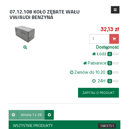
07.12.108
KOŁO ZĘBATE WAŁU
VW/AUDI BENZYNA
32,13 zł
Wprowadź
ilość
Dostępność
Łódż
0
Pabianice
0
Zamów do 10.20
0
24H
0
ZAPYTAJ O PRODUKT
strona 1 z 29
WSZYSTKIE PRODUKTY
1683751