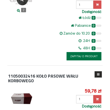
Wprowadź
ilość
2
Dostępność
Łódż
0
Pabianice
0
Zamów do 10.20
0
24H
0
48H
0
ZAPYTAJ O PRODUKT
11050032416
KOŁO PASOWE WAŁU
KORBOWEGO
59,78 zł
Wprowadź
ilość
Dostępność