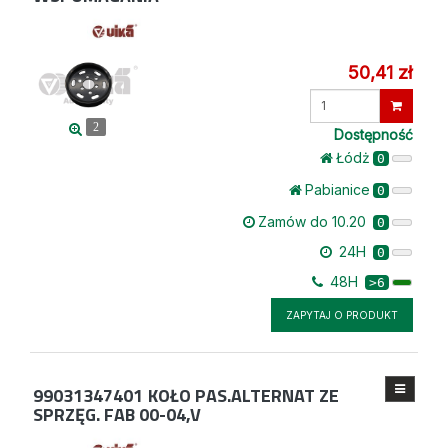
50,41 zł
Wprowadź
ilość
2
Dostępność
Łódż
0
Pabianice
0
Zamów do 10.20
0
24H
0
48H
>6
ZAPYTAJ O PRODUKT
99031347401
KOŁO PAS.ALTERNAT ZE
SPRZĘG. FAB 00-04,V