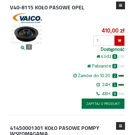
V40-8115
KOŁO PASOWE OPEL
410,00 zł
Wprowadź
ilość
3
Dostępność
Łódż
0
Pabianice
0
Zamów do 10.20
2
24H
1
48H
0
ZAPYTAJ O PRODUKT
41450001301
KOŁO PASOWE POMPY
WSPOMAGANIA