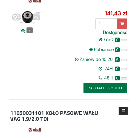
141,43 zł
Wprowadź
ilość
2
Dostępność
Łódż
0
Pabianice
0
Zamów do 10.20
0
24H
0
48H
0
ZAPYTAJ O PRODUKT
11050031101
KOŁO PASOWE WAŁU
VAG 1.9/2.0 TDI