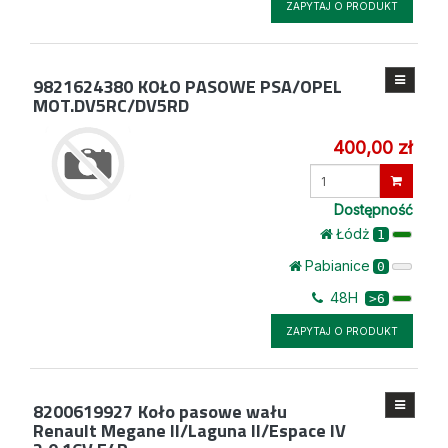
ZAPYTAJ O PRODUKT
9821624380
KOŁO PASOWE PSA/OPEL
MOT.DV5RC/DV5RD
400,00 zł
Wprowadź
ilość
Dostępność
Łódż
1
Pabianice
0
48H
>6
ZAPYTAJ O PRODUKT
8200619927
Koło pasowe wału
Renault Megane II/Laguna II/Espace IV