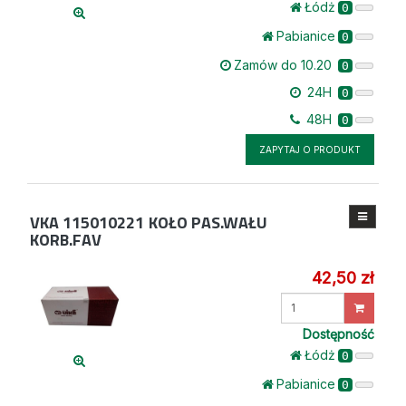
Łódż
0
Pabianice
0
Zamów do 10.20
0
24H
0
48H
0
ZAPYTAJ O PRODUKT
VKA 115010221
KOŁO PAS.WAŁU
KORB.FAV
42,50 zł
Wprowadź
ilość
Dostępność
Łódż
0
Pabianice
0