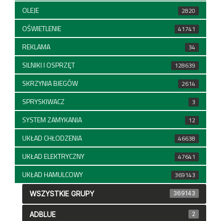
OLEJE
2820
OŚWIETLENIE
41741
REKLAMA
34
SILNIKI I OSPRZĘT
128639
SKRZYNIA BIEGÓW
2614
SPRYSKIWACZ
3
SYSTEM ZAMYKANIA
12
UKŁAD CHŁODZENIA
46638
UKŁAD ELEKTRYCZNY
47641
UKŁAD HAMULCOWY
369143
WSZYSTKIE GRUPY
369143
ADBLUE
2