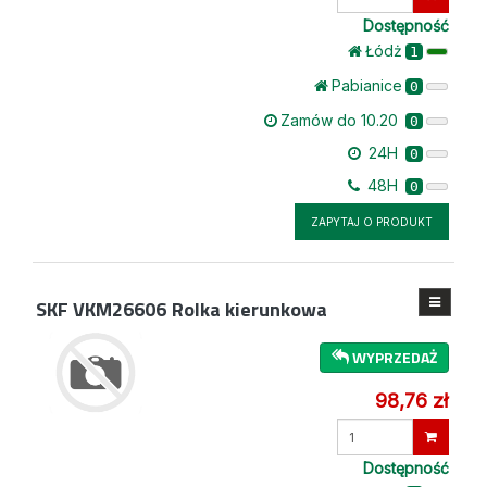
ilość
Dostępność
Łódż
1
Pabianice
0
Zamów do 10.20
0
24H
0
48H
0
ZAPYTAJ O PRODUKT
SKF VKM26606
Rolka kierunkowa
WYPRZEDAŻ
98,76 zł
Wprowadź
ilość
Dostępność