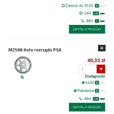
Zamów do 10.20
0
24H
>6
48H
1
ZAPYTAJ O PRODUKT
M2568
Koło rozrządu PSA
46,33 zł
Wprowadź
ilość
Dostępność
Łódż
0
Pabianice
0
48H
>6
ZAPYTAJ O PRODUKT