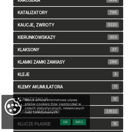
KAROSERIA
KATALIZATORY
796
KAUCJE, ZWROTY
5220
KIERUNKOWSKAZY
303
KLAKSONY
37
KLAMKI ZAMKI ZAWIASY
286
KLEJE
5
KLEMY AKUMULATORA
11
KLIMATYZACJA
12
Nasza strona internetowa używa
plików cookies (tzw. ciasteczka) w
celach statystycznych, reklamowych
KLOCKI HAMULCOWE
23522
oraz funkcjonalnych.
OK
INFO
KLUCZE PŁASKIE
15