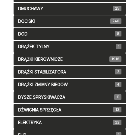
DMUCHAWY
25
DOCISKI
240
DOD
8
DRĄŻEK TYLNY
1
DRĄŻKI KIEROWNICZE
1916
DRĄŻKI STABILIZATORA
2
DRĄŻKI ZMIANY BIEGÓW
4
DYSZE SPRYSKIWACZA
11
DŻWIGNIA SPRZĘGŁA
13
ELEKTRYKA
22
1