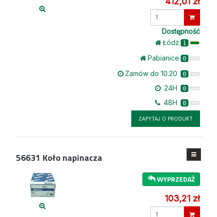
412,01 zł
Wprowadź
ilość
Dostępność
Łódż
1
Pabianice
0
Zamów do 10.20
0
24H
0
48H
0
ZAPYTAJ O PRODUKT
56631
Koło napinacza
WYPRZEDAŻ
103,21 zł
Wprowadź