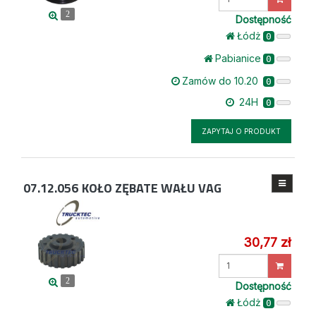
ilość
2
Dostępność
Łódż
0
Pabianice
0
Zamów do 10.20
0
24H
0
ZAPYTAJ O PRODUKT
07.12.056
KOŁO ZĘBATE WAŁU VAG
30,77 zł
Wprowadź
ilość
2
Dostępność
Łódż
0