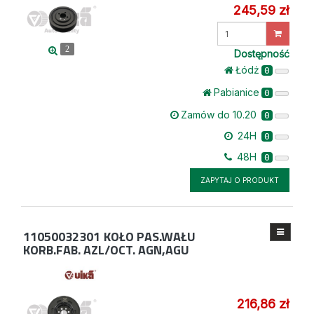
245,59 zł
Wprowadź
ilość
2
Dostępność
Łódż
0
Pabianice
0
Zamów do 10.20
0
24H
0
48H
0
ZAPYTAJ O PRODUKT
11050032301
KOŁO PAS.WAŁU
KORB.FAB. AZL/OCT. AGN,AGU
216,86 zł