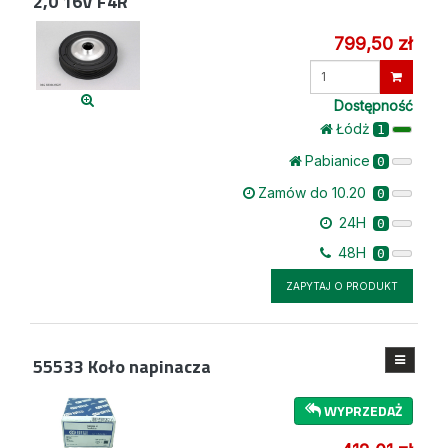
2,0 16V F4R
799,50 zł
Wprowadź
ilość
Dostępność
Łódż
1
Pabianice
0
Zamów do 10.20
0
24H
0
48H
0
ZAPYTAJ O PRODUKT
55533
Koło napinacza
WYPRZEDAŻ