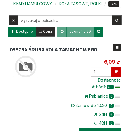
UKŁAD HAMULCOWY
KOŁA PASOWE, ROLKI
675
Wyszukaj
w
opisach
Dostępne
Cena
strona 1 z 29
053754
ŚRUBA KOLA ZAMACHOWEGO
6,09 zł
Wprowadź
ilość
Dostępność
Łódż
>6
Pabianice
0
Zamów do 10.20
0
24H
0
48H
0