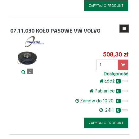
ZAPYTAJ O PRODUKT
07.11.030
KOŁO PASOWE VW VOLVO
508,30 zł
Wprowadź
ilość
2
Dostępność
Łódż
0
Pabianice
0
Zamów do 10.20
0
24H
0
ZAPYTAJ O PRODUKT