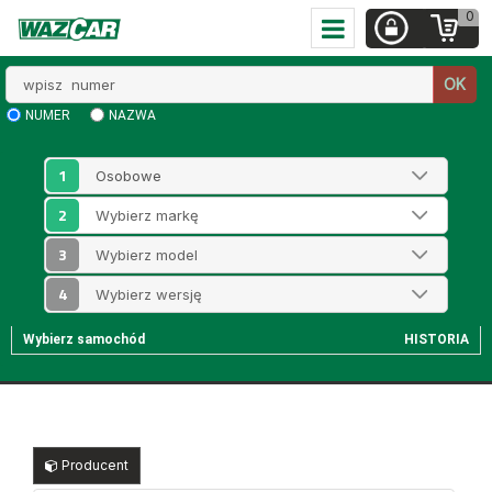
0
Wpisz
OK
numer
NUMER
NAZWA
1
2
3
4
Wybierz samochód
HISTORIA
Producent