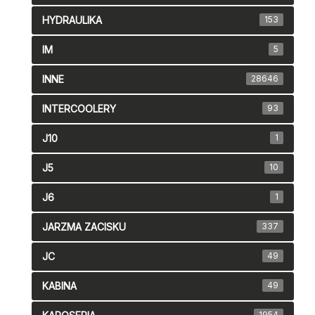
HYDRAULIKA
153
IM
5
INNE
28646
INTERCOOLERY
93
J10
1
J5
10
J6
1
JARZMA ZACISKU
337
JC
49
KABINA
49
1954