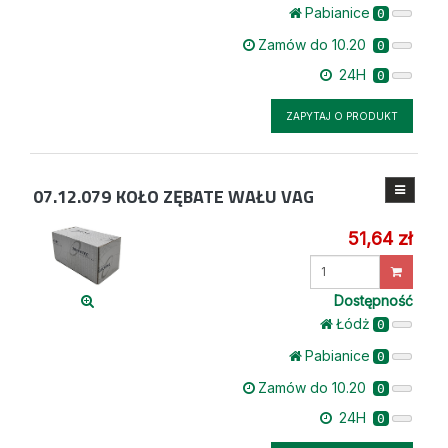
Pabianice
0
Zamów do 10.20
0
24H
0
ZAPYTAJ O PRODUKT
07.12.079
KOŁO ZĘBATE WAŁU VAG
51,64 zł
Wprowadź
ilość
Dostępność
Łódż
0
Pabianice
0
Zamów do 10.20
0
24H
0