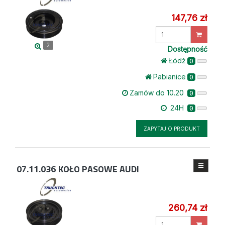
147,76 zł
Wprowadź
ilość
2
Dostępność
Łódż
0
Pabianice
0
Zamów do 10.20
0
24H
0
ZAPYTAJ O PRODUKT
07.11.036
KOŁO PASOWE AUDI
260,74 zł
Wprowadź