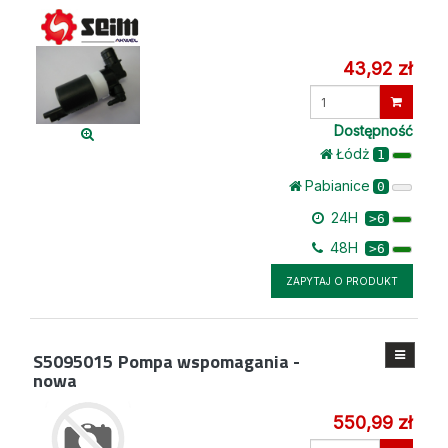
43,92 zł
Wprowadź
ilość
Dostępność
Łódż
1
Pabianice
0
24H
>6
48H
>6
ZAPYTAJ O PRODUKT
S5095015
Pompa wspomagania -
nowa
550,99 zł
Wprowadź