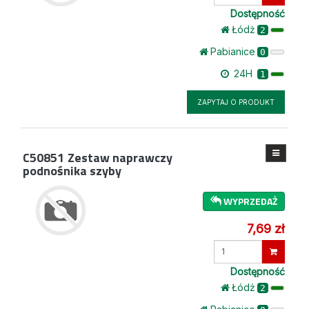
ilość
Dostępność
Łódż
2
Pabianice
0
24H
1
ZAPYTAJ O PRODUKT
C50851
Zestaw naprawczy
podnośnika szyby
WYPRZEDAŻ
7,69 zł
Wprowadź
ilość
Dostępność
Łódż
2