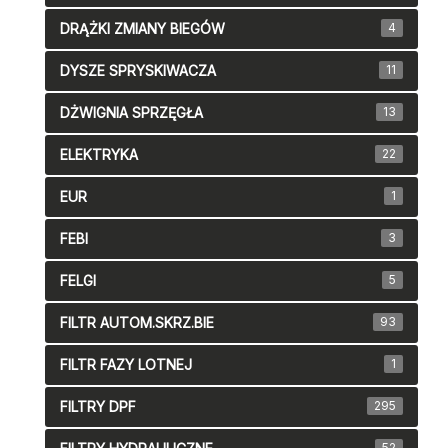
DRĄŻKI ZMIANY BIEGÓW
4
DYSZE SPRYSKIWACZA
11
DŻWIGNIA SPRZĘGŁA
13
ELEKTRYKA
22
EUR
1
FEBI
3
FELGI
5
FILTR AUTOM.SKRZ.BIE
93
FILTR FAZY LOTNEJ
1
FILTRY DPF
295
52