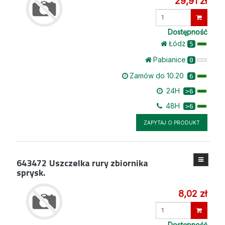
29,91 zł
Wprowadź
ilość
Dostępność
Łódż
5
Pabianice
0
Zamów do 10.20
6
24H
>6
48H
>6
ZAPYTAJ O PRODUKT
643472
Uszczelka rury zbiornika
sprysk.
8,02 zł
Wprowadź
ilość
Dostępność