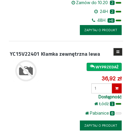
Zamów do 10.20
2
24H
2
48H
>6
ZAPYTAJ O PRODUKT
YC15V22401
Klamka zewnętrzna lewa
WYPRZEDAŻ
36,92 zł
Wprowadź
ilość
Dostępność
Łódż
1
Pabianice
0
ZAPYTAJ O PRODUKT