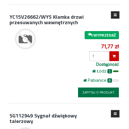
YC15V26662/WYS
Klamka drzwi
przesuwanych wewnętrznych
WYPRZEDAŻ
71,77 zł
Wprowadź
ilość
Dostępność
Łódż
1
Pabianice
0
ZAPYTAJ O PRODUKT
SG112949
Sygnał dźwiękowy
talerzowy