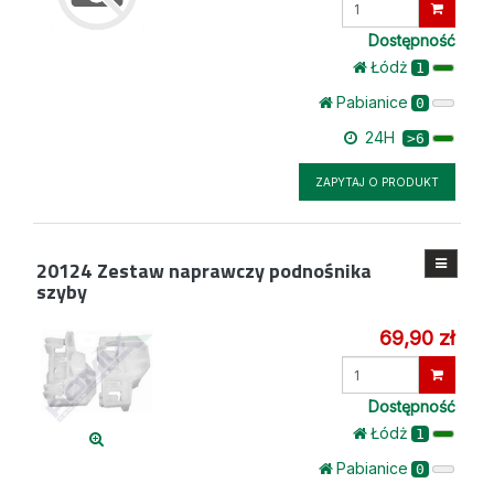
ilość
Dostępność
Łódż
1
Pabianice
0
24H
>6
ZAPYTAJ O PRODUKT
20124
Zestaw naprawczy podnośnika
szyby
69,90 zł
Wprowadź
ilość
Dostępność
Łódż
1
Pabianice
0