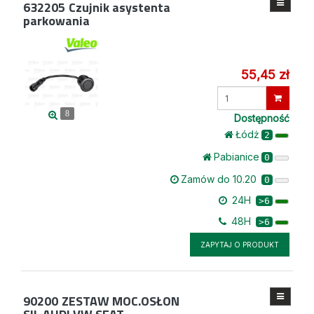
632205
Czujnik asystenta
parkowania
55,45 zł
Wprowadź
ilość
8
Dostępność
Łódż
2
Pabianice
0
Zamów do 10.20
0
24H
>6
48H
>6
ZAPYTAJ O PRODUKT
90200
ZESTAW MOC.OSŁON