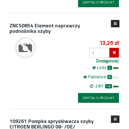
ZAPYTAJ O PRODUKT
ZNC50854
Element naprawczy
podnośnika szyby
13,26 zł
Wprowadź
ilość
Dostępność
Łódż
1
Pabianice
0
24H
>6
ZAPYTAJ O PRODUKT
109261
Pompka spryskiwacza szyby
CITROEN BERLINGO 08- /OE/