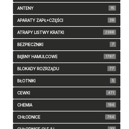
ANTENY
15
APARATY ZAPŁ+CZĘŚCI
29
ATRAPY LISTWY KRATKI
2388
BEZPIECZNIKI
7
BĘBNY HAMULCOWE
1787
BLOKADY ROZRZĄDU
77
BŁOTNIKI
5
CEWKI
471
CHEMIA
194
CHŁODNICE
764
32