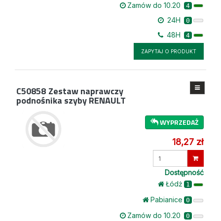
Zamów do 10.20
4
24H
0
48H
4
ZAPYTAJ O PRODUKT
C50858
Zestaw naprawczy
podnośnika szyby RENAULT
WYPRZEDAŻ
18,27 zł
Wprowadź
ilość
Dostępność
Łódż
1
Pabianice
0
Zamów do 10.20
0