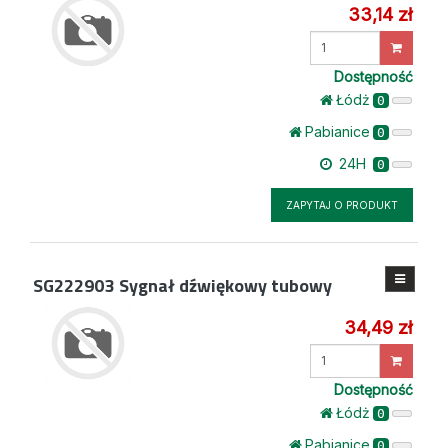
33,14 zł
Wprowadź
ilość
Dostępność
Łódż
0
Pabianice
0
24H
0
ZAPYTAJ O PRODUKT
SG222903
Sygnał dźwiękowy tubowy
34,49 zł
Wprowadź
ilość
Dostępność
Łódż
0
Pabianice
0