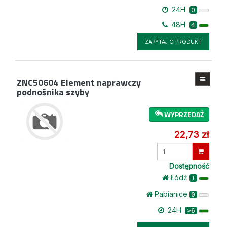
24H
0
48H
4
ZAPYTAJ O PRODUKT
ZNC50604
Element naprawczy
podnośnika szyby
WYPRZEDAŻ
22,73 zł
Wprowadź
ilość
Dostępność
Łódż
1
Pabianice
0
24H
>6