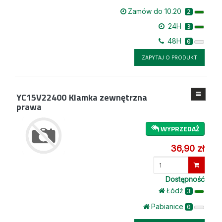
Zamów do 10.20
2
24H
3
48H
0
ZAPYTAJ O PRODUKT
YC15V22400
Klamka zewnętrzna
prawa
WYPRZEDAŻ
36,90 zł
Wprowadź
ilość
Dostępność
Łódż
3
Pabianice
0