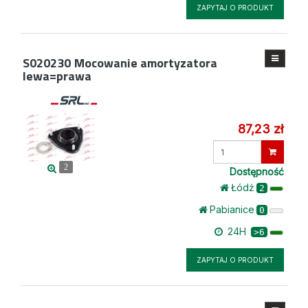
ZAPYTAJ O PRODUKT
S020230
Mocowanie amortyzatora
lewa=prawa
87,23 zł
Wprowadź
ilość
2
Dostępność
Łódż
2
Pabianice
0
24H
>6
ZAPYTAJ O PRODUKT