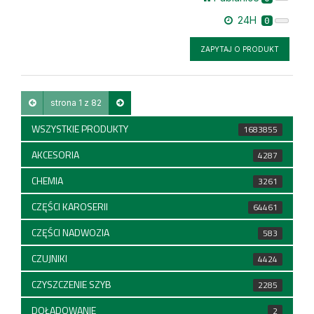
24H
0
ZAPYTAJ O PRODUKT
strona 1 z 82
WSZYSTKIE PRODUKTY
1683855
AKCESORIA
4287
CHEMIA
3261
CZĘŚCI KAROSERII
64461
CZĘŚCI NADWOZIA
583
CZUJNIKI
4424
CZYSZCZENIE SZYB
2285
DOŁADOWANIE
2