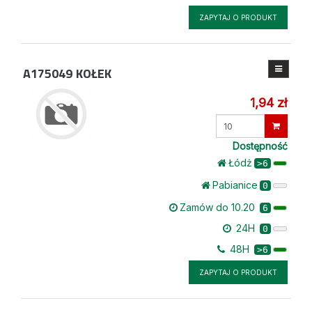
ZAPYTAJ O PRODUKT
A175049
KOŁEK
1,94 zł
Wprowadź
ilość
Dostępność
Łódż
>6
Pabianice
0
Zamów do 10.20
6
24H
0
48H
>6
ZAPYTAJ O PRODUKT