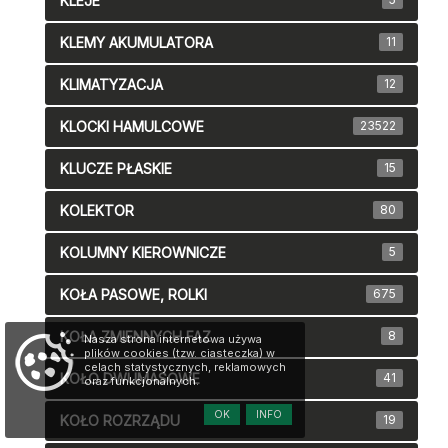
KLEJE
KLEMY AKUMULATORA
11
KLIMATYZACJA
12
KLOCKI HAMULCOWE
23522
KLUCZE PŁASKIE
15
KOLEKTOR
80
KOLUMNY KIEROWNICZE
5
KOŁA PASOWE, ROLKI
675
KOŁA ZMIENNYCH FAZ
8
Nasza strona internetowa używa
plików cookies (tzw. ciasteczka) w
celach statystycznych, reklamowych
KOŁO DWUMASOWE
41
oraz funkcjonalnych.
OK
INFO
KOŁO ROZRZĄDU
19