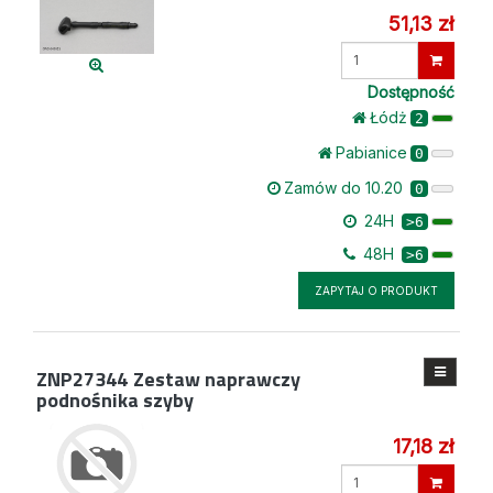
51,13 zł
Wprowadź
ilość
Dostępność
Łódż
2
Pabianice
0
Zamów do 10.20
0
24H
>6
48H
>6
ZAPYTAJ O PRODUKT
ZNP27344
Zestaw naprawczy
podnośnika szyby
17,18 zł
Wprowadź