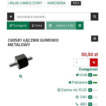
UKŁAD HAMULCOWY
KAROSERIA
1954
Wyszukaj
w
opisach
Dostępne
Cena
strona 1 z 82
C60581
ŁĄCZNIK GUMOWO
METALOWY
50,50 zł
Wprowadź
ilość
Dostępność
Łódż
6
Pabianice
5
Zamów do 10.20
0
24H
0
48H
0