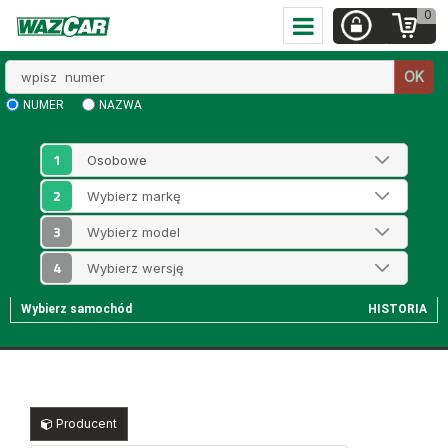
0
Wpisz
OK
numer
NUMER
NAZWA
1
2
3
4
Wybierz samochód
HISTORIA
Producent