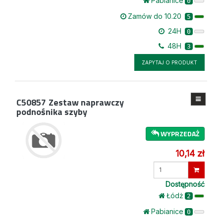
Pabianice
0
Zamów do 10.20
5
24H
0
48H
3
ZAPYTAJ O PRODUKT
C50857
Zestaw naprawczy
podnośnika szyby
WYPRZEDAŻ
10,14 zł
Wprowadź
ilość
Dostępność
Łódż
2
Pabianice
0