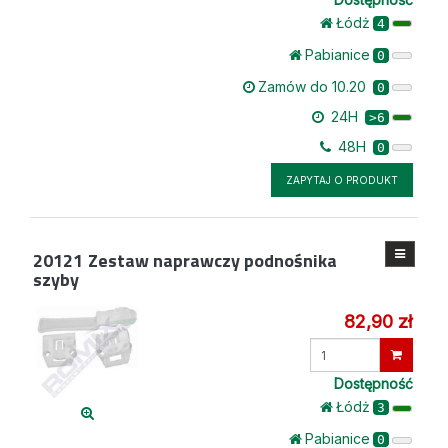
Łódż
4
Pabianice
0
Zamów do 10.20
0
24H
>6
48H
0
ZAPYTAJ O PRODUKT
20121
Zestaw naprawczy podnośnika
szyby
82,90 zł
Wprowadź
ilość
Dostępność
Łódż
3
Pabianice
0