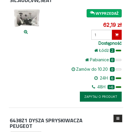
SIL.AUDI,VW,SEAT
WYPRZEDAŻ
62,19 zł
Wprowadź
ilość
Dostępność
Łódż
2
Pabianice
0
Zamów do 10.20
0
24H
6
48H
>6
ZAPYTAJ O PRODUKT
6438Z1
DYSZA SPRYSKIWACZA
PEUGEOT