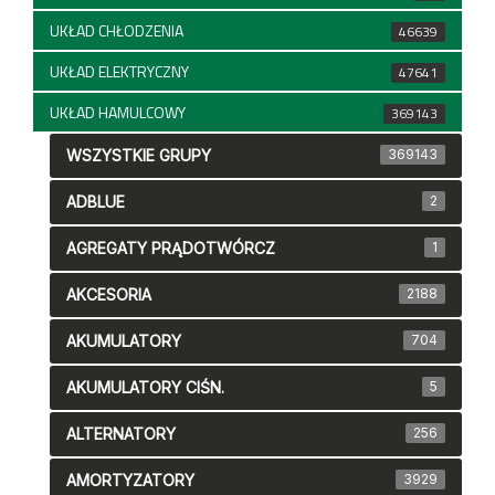
UKŁAD CHŁODZENIA
46639
UKŁAD ELEKTRYCZNY
47641
UKŁAD HAMULCOWY
369143
WSZYSTKIE GRUPY
369143
ADBLUE
2
AGREGATY PRĄDOTWÓRCZ
1
AKCESORIA
2188
AKUMULATORY
704
AKUMULATORY CIŚN.
5
ALTERNATORY
256
AMORTYZATORY
3929