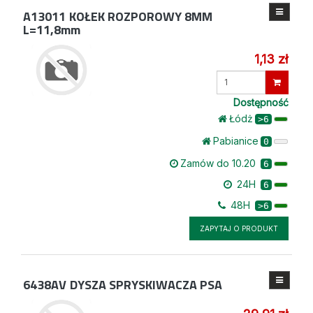
A13011
KOŁEK ROZPOROWY 8MM
L=11,8mm
1,13 zł
Wprowadź
ilość
Dostępność
Łódż
>6
Pabianice
0
Zamów do 10.20
6
24H
6
48H
>6
ZAPYTAJ O PRODUKT
6438AV
DYSZA SPRYSKIWACZA PSA