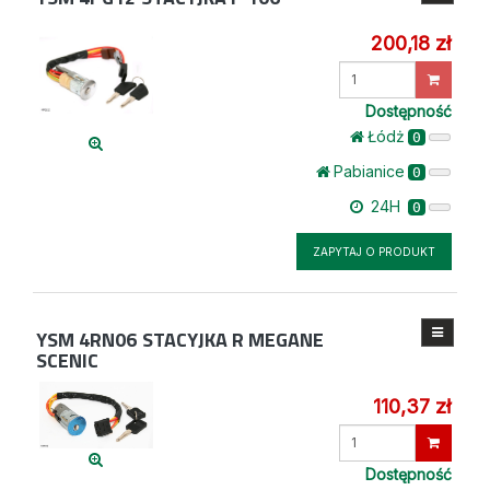
200,18 zł
Wprowadź
ilość
Dostępność
Łódż
0
Pabianice
0
24H
0
ZAPYTAJ O PRODUKT
YSM 4RN06
STACYJKA R MEGANE
SCENIC
110,37 zł
Wprowadź
ilość
Dostępność