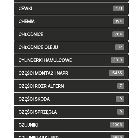
CEWKI
471
CHEMIA
194
CHŁODNICE
764
CHŁODNICE OLEJU
32
CYLINDERKI HAMULCOWE
3819
CZĘŚCI MONTAŻ I NAPR
15465
CZĘŚCI ROZR ALTERN
7
CZĘŚCI SKODA
19
CZĘŚCI SPRZĘGŁA
9
CZUJNIKI
4006
CZUJNIKI ABS I ESP
5659