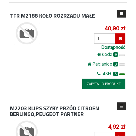
TFR M2188
KOŁO ROZRZADU MAŁE
40,90 zł
Wprowadź
ilość
Dostępność
Łódż
0
Pabianice
0
48H
5
ZAPYTAJ O PRODUKT
M2203
KLIPS SZYBY PRZÓD CITROEN
BERLINGO,PEUGEOT PARTNER
4,92 zł
Wprowadź