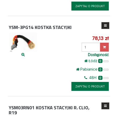
ZAPYTAJ O PRODUKT
YSM-3PG14
KOSTKA STACYJKI
78,13 zł
Wprowadź
ilość
Dostępność
Łódż
0
Pabianice
0
48H
0
ZAPYTAJ O PRODUKT
YSM03RN01
KOSTKA STACYJKI R. CLIO,
R19