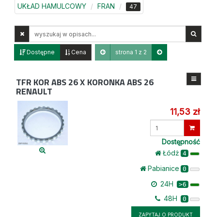
UKŁAD HAMULCOWY
FRAN
47
Wyszukaj
w
opisach
Dostępne
Cena
strona 1 z 2
TFR KOR ABS 26 X
KORONKA ABS 26
RENAULT
11,53 zł
Wprowadź
ilość
Dostępność
Łódż
4
Pabianice
0
24H
>6
48H
0
ZAPYTAJ O PRODUKT