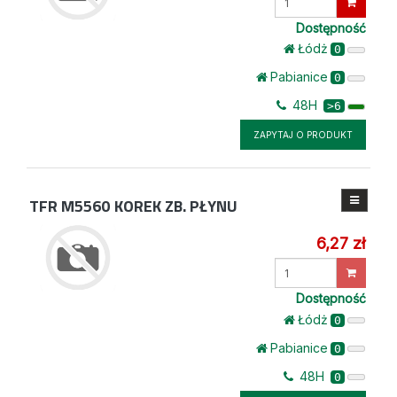
ilość
Dostępność
Łódż
0
Pabianice
0
48H
>6
ZAPYTAJ O PRODUKT
TFR M5560
KOREK ZB. PŁYNU
6,27 zł
Wprowadź
ilość
Dostępność
Łódż
0
Pabianice
0
48H
0