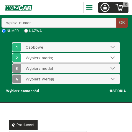
0
Wpisz
OK
numer
NUMER
NAZWA
1
2
3
4
Wybierz samochód
HISTORIA
Producent