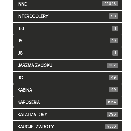
INNE
28646
INTERCOOLERY
93
J10
1
J5
10
J6
1
JARZMA ZACISKU
337
JC
49
KABINA
49
KAROSERIA
1954
KATALIZATORY
796
KAUCJE, ZWROTY
5220