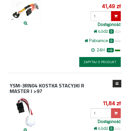
41,49 zł
Wprowadź
ilość
Dostępność
Łódż
0
Pabianice
0
24H
>6
ZAPYTAJ O PRODUKT
YSM-3RN04
KOSTKA STACYJKI R
MASTER I >97
11,84 zł
Wprowadź
ilość
Dostępność
Łódż
0