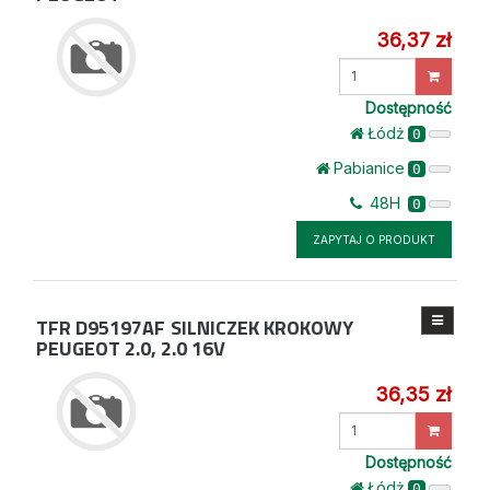
36,37 zł
Wprowadź
ilość
Dostępność
Łódż
0
Pabianice
0
48H
0
ZAPYTAJ O PRODUKT
TFR D95197AF
SILNICZEK KROKOWY
PEUGEOT 2.0, 2.0 16V
36,35 zł
Wprowadź
ilość
Dostępność
Łódż
0