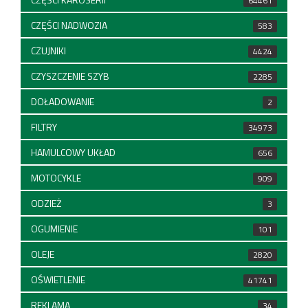
64461
CZĘŚCI NADWOZIA
583
CZUJNIKI
4424
CZYSZCZENIE SZYB
2285
DOŁADOWANIE
2
FILTRY
34973
HAMULCOWY UKŁAD
656
MOTOCYKLE
909
ODZIEŻ
3
OGUMIENIE
101
OLEJE
2820
OŚWIETLENIE
41741
REKLAMA
34