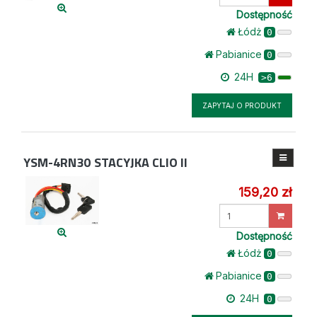
ilość
Dostępność
Łódż
0
Pabianice
0
24H
>6
ZAPYTAJ O PRODUKT
YSM-4RN30
STACYJKA CLIO II
159,20 zł
Wprowadź
ilość
Dostępność
Łódż
0
Pabianice
0
24H
0