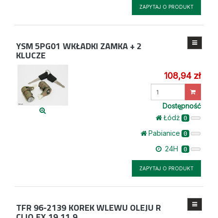
ZAPYTAJ O PRODUKT
YSM 5PG01
WKŁADKI ZAMKA + 2
KLUCZE
108,94 zł
Wprowadź
ilość
Dostępność
Łódż
0
Pabianice
0
24H
0
ZAPYTAJ O PRODUKT
TFR 96-2139
KOREK WLEWU OLEJU R
CLIO,EX,19,11,9