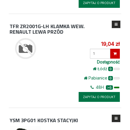
ZAPYTAJ O PRODUKT
TFR ZR2001G-LH
KLAMKA WEW.
RENAULT LEWA PRZÓD
19,04 zł
Wprowadź
ilość
Dostępność
Łódż
0
Pabianice
0
48H
>6
ZAPYTAJ O PRODUKT
YSM 3PG01
KOSTKA STACYJKI