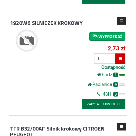
1920W6
SILNICZEK KROKOWY
WYPRZEDAŻ
2,73 zł
Wprowadź
ilość
Dostępność
Łódż
1
Pabianice
0
48H
0
ZAPYTAJ O PRODUKT
TFR B32/00AF
Silnik krokowy CITROEN
PEUGEOT