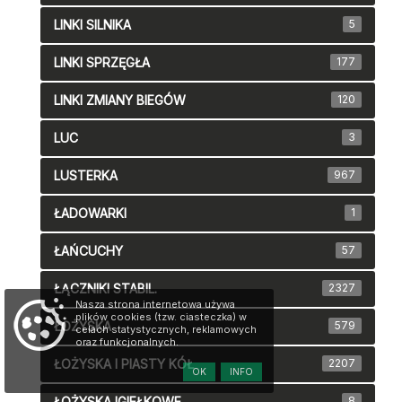
LINKI SILNIKA
5
LINKI SPRZĘGŁA
177
LINKI ZMIANY BIEGÓW
120
LUC
3
LUSTERKA
967
ŁADOWARKI
1
ŁAŃCUCHY
57
ŁĄCZNIKI STABIL.
2327
Nasza strona internetowa używa
plików cookies (tzw. ciasteczka) w
ŁOŻYSKA
579
celach statystycznych, reklamowych
oraz funkcjonalnych.
ŁOŻYSKA I PIASTY KÓŁ
2207
OK
INFO
ŁOŻYSKA IGIEŁKOWE
8