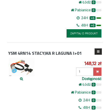
Łódż
0
Pabianice
0
24H
>6
48H
>6
ZAPYTAJ O PRODUKT
YSM 4RN14
STACYJKA R LAGUNA I>01
148,12 zł
Wprowadź
ilość
Dostępność
Łódż
0
Pabianice
0
24H
0
48H
0