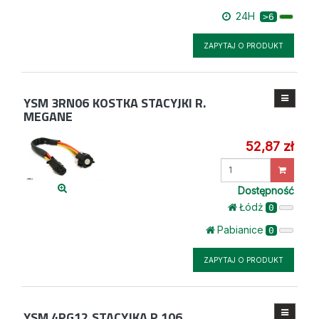
24H
>6
ZAPYTAJ O PRODUKT
YSM 3RN06
KOSTKA STACYJKI R.
MEGANE
52,87 zł
Wprowadź
ilość
Dostępność
Łódż
0
Pabianice
0
ZAPYTAJ O PRODUKT
YSM 4PG12
STACYJKA P 106