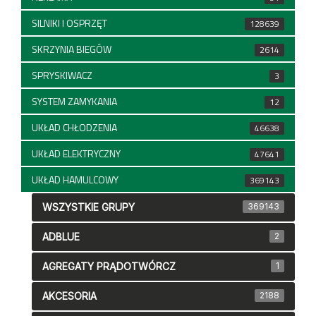
SILNIKI I OSPRZĘT
128639
SKRZYNIA BIEGÓW
2614
SPRYSKIWACZ
3
SYSTEM ZAMYKANIA
12
UKŁAD CHŁODZENIA
46638
UKŁAD ELEKTRYCZNY
47641
UKŁAD HAMULCOWY
369143
WSZYSTKIE GRUPY
369143
ADBLUE
2
AGREGATY PRĄDOTWÓRCZ
1
AKCESORIA
2188