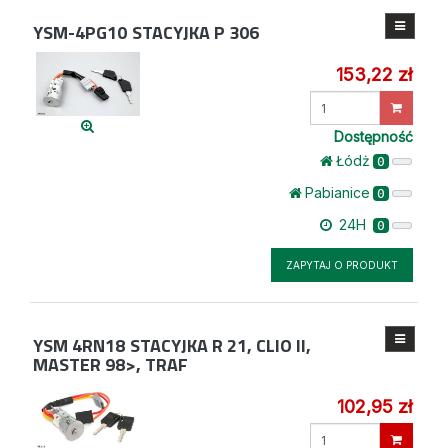
YSM-4PG10
STACYJKA P 306
153,22 zł
Wprowadź
ilość
Dostępność
Łódż
0
Pabianice
0
24H
0
ZAPYTAJ O PRODUKT
YSM 4RN18
STACYJKA R 21, CLIO II,
MASTER 98>, TRAF
102,95 zł
Wprowadź