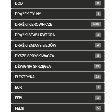
DOD
8
DRĄŻEK TYLNY
1
DRĄŻKI KIEROWNICZE
1916
DRĄŻKI STABILIZATORA
2
DRĄŻKI ZMIANY BIEGÓW
4
DYSZE SPRYSKIWACZA
11
DŻWIGNIA SPRZĘGŁA
13
ELEKTRYKA
22
EUR
1
FEBI
3
FELGI
5