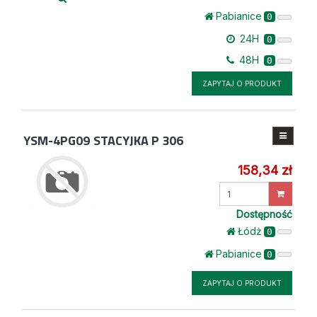
Pabianice
0
24H
0
48H
0
ZAPYTAJ O PRODUKT
YSM-4PG09
STACYJKA P 306
158,34 zł
Wprowadź
ilość
Dostępność
Łódż
0
Pabianice
0
ZAPYTAJ O PRODUKT