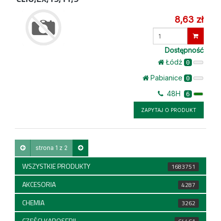
8,63 zł
Wprowadź
ilość
Dostępność
Łódż
0
Pabianice
0
48H
6
ZAPYTAJ O PRODUKT
strona 1 z 2
WSZYSTKIE PRODUKTY
1683751
AKCESORIA
4287
CHEMIA
3262
CZĘŚCI KAROSERII