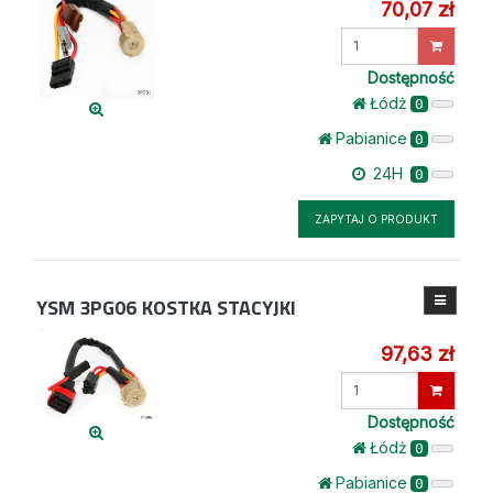
70,07 zł
Wprowadź
ilość
Dostępność
Łódż
0
Pabianice
0
24H
0
ZAPYTAJ O PRODUKT
YSM 3PG06
KOSTKA STACYJKI
97,63 zł
Wprowadź
ilość
Dostępność
Łódż
0
Pabianice
0