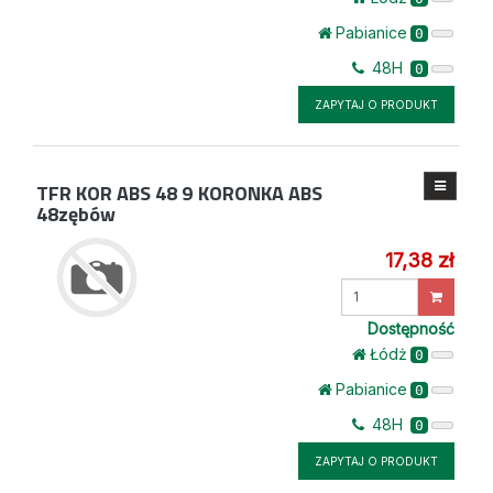
Pabianice
0
48H
0
ZAPYTAJ O PRODUKT
TFR KOR ABS 48 9
KORONKA ABS
48zębów
17,38 zł
Wprowadź
ilość
Dostępność
Łódż
0
Pabianice
0
48H
0
ZAPYTAJ O PRODUKT