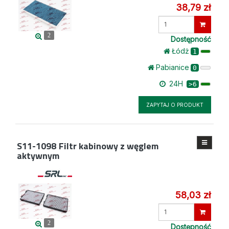
38,79 zł
Wprowadź
ilość
2
Dostępność
Łódż
1
Pabianice
0
24H
>6
ZAPYTAJ O PRODUKT
S11-1098
Filtr kabinowy z węglem
aktywnym
58,03 zł
Wprowadź
ilość
2
Dostępność