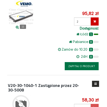
95,82 zł
Wprowadź
ilość
11
Dostępność
Łódż
1
Pabianice
0
Zamów do 10.20
0
24H
0
ZAPYTAJ O PRODUKT
V20-30-1040-1
Zastąpione przez 20-
30-5008
58,30 zł
Wprowadź