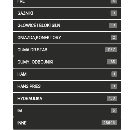
FRE
6
GAŹNIKI
9
GŁOWICE I BLOKI SILN
13
GNIAZDA,KONEKTORY
2
GUMA DR.STAB.
1177
GUMY, ODBOJNIKI
165
HAM
1
HANS PRIES
3
HYDRAULIKA
153
IM
5
INNE
28646