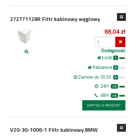
272771128R
Filtr kabinowy węglowy
68,04 zł
Wprowadź
ilość
Dostępność
Łódż
1
Pabianice
0
Zamów do 10.20
0
24H
>6
48H
>6
ZAPYTAJ O PRODUKT
V20-30-1006-1
Filtr kabinowy BMW