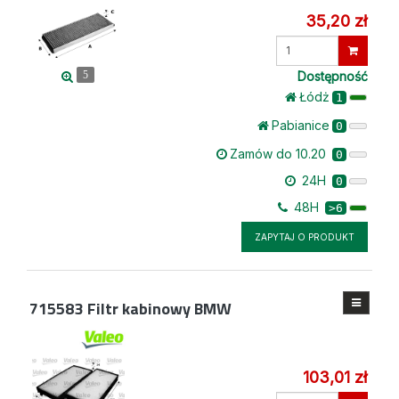
35,20 zł
Wprowadź
ilość
Dostępność
5
Łódż
1
Pabianice
0
Zamów do 10.20
0
24H
0
48H
>6
ZAPYTAJ O PRODUKT
715583
Filtr kabinowy BMW
103,01 zł