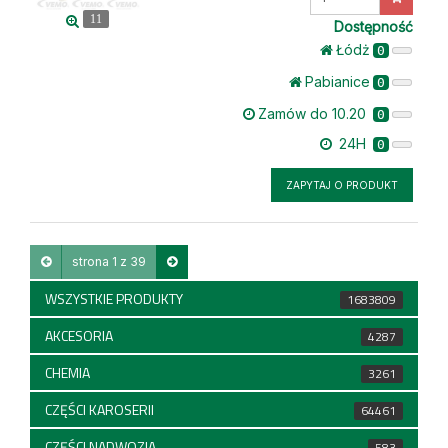
ilość
11
Dostępność
Łódż
0
Pabianice
0
Zamów do 10.20
0
24H
0
ZAPYTAJ O PRODUKT
strona 1 z 39
WSZYSTKIE PRODUKTY
1683809
AKCESORIA
4287
CHEMIA
3261
CZĘŚCI KAROSERII
64461
CZĘŚCI NADWOZIA
583