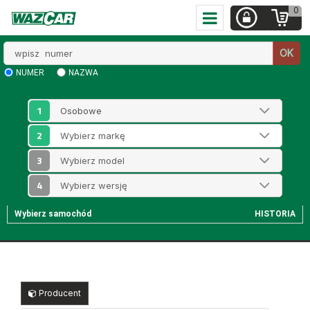
0
Wpisz
OK
numer
NUMER
NAZWA
1
2
3
4
Wybierz samochód
HISTORIA
Producent