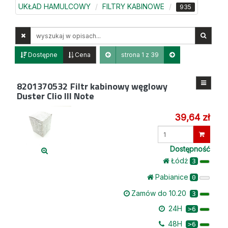
UKŁAD HAMULCOWY
FILTRY KABINOWE
935
Wyszukaj
w
opisach
Dostępne
Cena
strona 1 z 39
8201370532
Filtr kabinowy węglowy
Duster Clio III Note
39,64 zł
Wprowadź
ilość
Dostępność
Łódż
3
Pabianice
0
Zamów do 10.20
3
24H
>6
48H
>6