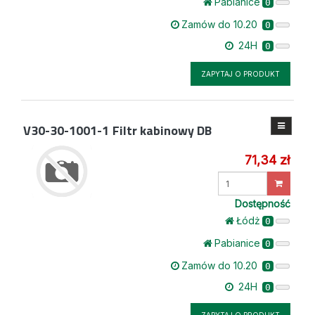
Pabianice
0
Zamów do 10.20
0
24H
0
ZAPYTAJ O PRODUKT
V30-30-1001-1
Filtr kabinowy DB
71,34 zł
Wprowadź
ilość
Dostępność
Łódż
0
Pabianice
0
Zamów do 10.20
0
24H
0