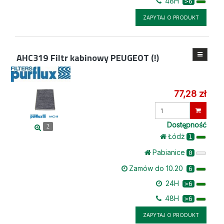
48H
>6
ZAPYTAJ O PRODUKT
AHC319
Filtr kabinowy PEUGEOT (!)
77,28 zł
Wprowadź
ilość
Dostępność
2
Łódż
1
Pabianice
0
Zamów do 10.20
6
24H
>6
48H
>6
ZAPYTAJ O PRODUKT