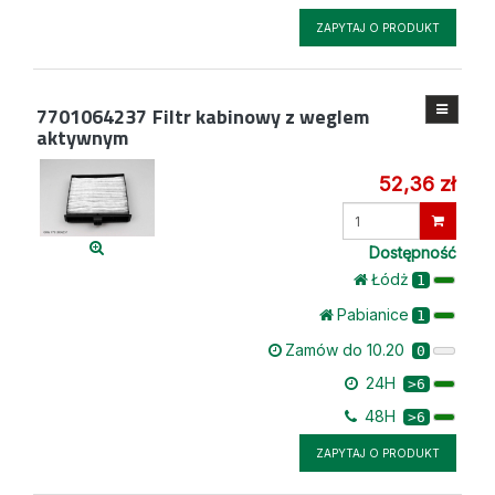
ZAPYTAJ O PRODUKT
7701064237
Filtr kabinowy z weglem
aktywnym
52,36 zł
Wprowadź
ilość
Dostępność
Łódż
1
Pabianice
1
Zamów do 10.20
0
24H
>6
48H
>6
ZAPYTAJ O PRODUKT