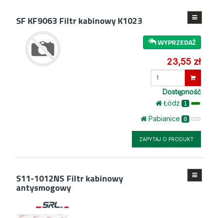
SF KF9063
Filtr kabinowy K1023
WYPRZEDAŻ
23,55 zł
Wprowadź
ilość
Dostępność
Łódż
1
Pabianice
0
ZAPYTAJ O PRODUKT
S11-1012NS
Filtr kabinowy
antysmogowy