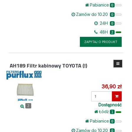
Pabianice
0
Zamów do 10.20
0
24H
0
48H
2
ZAPYTAJ O PRODUKT
AH189
Filtr kabinowy TOYOTA (!)
36,90 zł
Wprowadź
ilość
Dostępność
2
Łódż
1
Pabianice
0
Zamów do 10.20
0