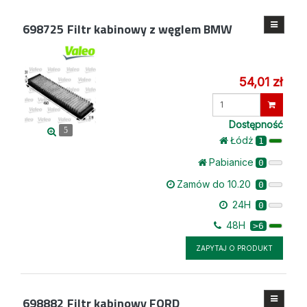
698725
Filtr kabinowy z węglem BMW
54,01 zł
Wprowadź
ilość
Dostępność
5
Łódż
1
Pabianice
0
Zamów do 10.20
0
24H
0
48H
>6
ZAPYTAJ O PRODUKT
698882
Filtr kabinowy FORD