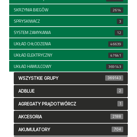
SKRZYNIA BIEGÓW
2614
SPRYSKIWACZ
3
SYSTEM ZAMYKANIA
12
UKŁAD CHŁODZENIA
46639
UKŁAD ELEKTRYCZNY
47641
UKŁAD HAMULCOWY
369143
WSZYSTKIE GRUPY
369143
ADBLUE
2
AGREGATY PRĄDOTWÓRCZ
1
AKCESORIA
2188
AKUMULATORY
704