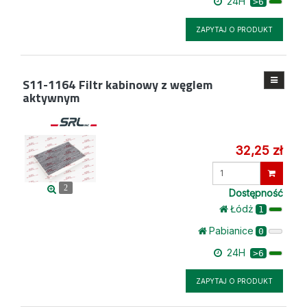
24H
>6
ZAPYTAJ O PRODUKT
S11-1164
Filtr kabinowy z węglem
aktywnym
32,25 zł
Wprowadź
ilość
2
Dostępność
Łódż
1
Pabianice
0
24H
>6
ZAPYTAJ O PRODUKT