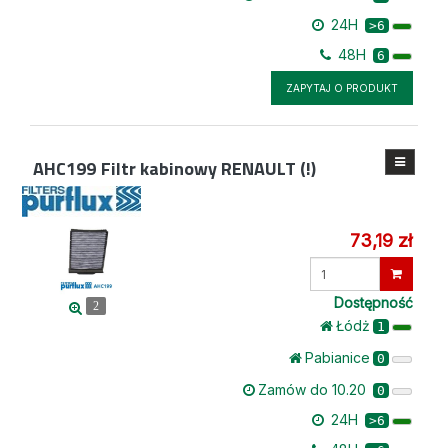
24H
>6
48H
6
ZAPYTAJ O PRODUKT
AHC199
Filtr kabinowy RENAULT (!)
73,19 zł
Wprowadź
ilość
Dostępność
2
Łódż
1
Pabianice
0
Zamów do 10.20
0
24H
>6