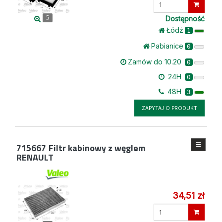
Wprowadź
ilość
Dostępność
5
Łódż
1
Pabianice
0
Zamów do 10.20
0
24H
0
48H
3
ZAPYTAJ O PRODUKT
715667
Filtr kabinowy z węglem
RENAULT
34,51 zł
Wprowadź
ilość