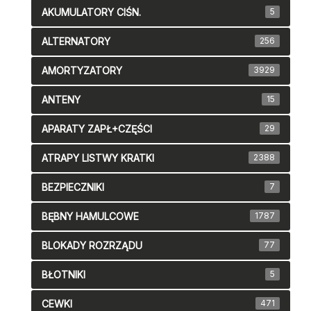
AKUMULATORY CIŚN.
5
ALTERNATORY
256
AMORTYZATORY
3929
ANTENY
15
APARATY ZAPŁ+CZĘŚCI
29
ATRAPY LISTWY KRATKI
2388
BEZPIECZNIKI
7
BĘBNY HAMULCOWE
1787
BLOKADY ROZRZĄDU
77
BŁOTNIKI
5
CEWKI
471