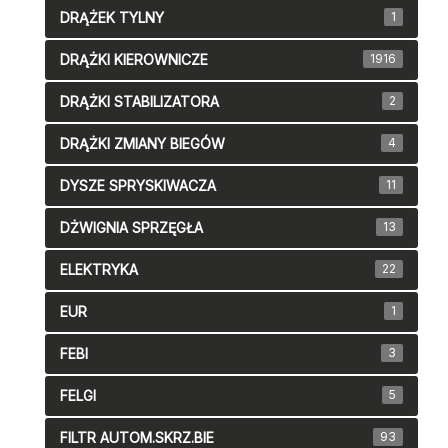
DRĄŻEK TYLNY
1
DRĄŻKI KIEROWNICZE
1916
DRĄŻKI STABILIZATORA
2
DRĄŻKI ZMIANY BIEGÓW
4
DYSZE SPRYSKIWACZA
11
DŻWIGNIA SPRZĘGŁA
13
ELEKTRYKA
22
EUR
1
FEBI
3
FELGI
5
FILTR AUTOM.SKRZ.BIE
93