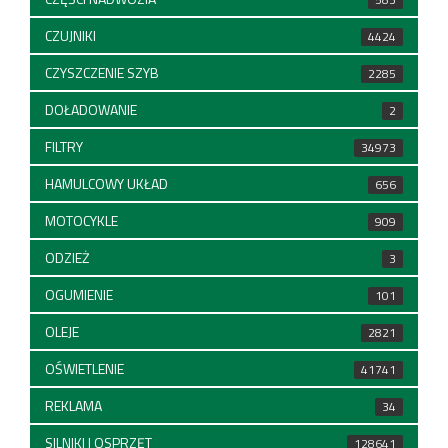
CZUJNIKI
4424
CZYSZCZENIE SZYB
2285
DOŁADOWANIE
2
FILTRY
34973
HAMULCOWY UKŁAD
656
MOTOCYKLE
909
ODZIEŻ
3
OGUMIENIE
101
OLEJE
2821
OŚWIETLENIE
41741
REKLAMA
34
SILNIKI I OSPRZĘT
128641