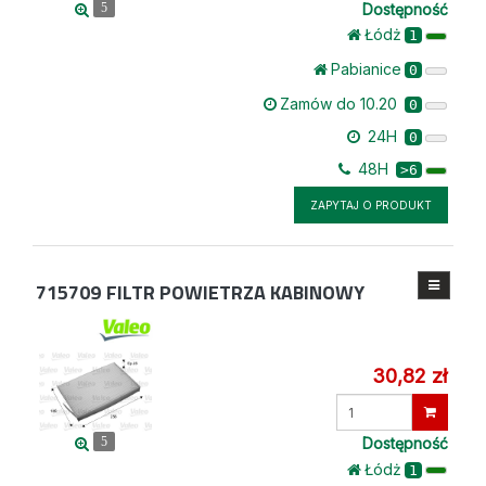
Dostępność
5
Łódż
1
Pabianice
0
Zamów do 10.20
0
24H
0
48H
>6
ZAPYTAJ O PRODUKT
715709
FILTR POWIETRZA KABINOWY
30,82 zł
Wprowadź
ilość
Dostępność
5
Łódż
1