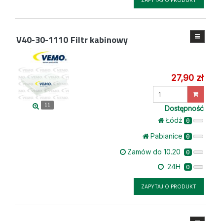
ZAPYTAJ O PRODUKT
V40-30-1110
Filtr kabinowy
27,90 zł
Wprowadź
ilość
11
Dostępność
Łódż
0
Pabianice
0
Zamów do 10.20
0
24H
0
ZAPYTAJ O PRODUKT