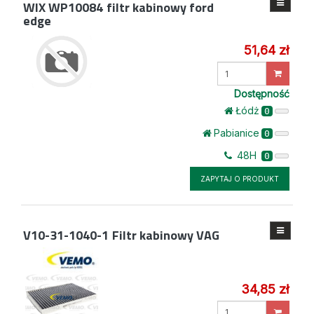
WIX WP10084
filtr kabinowy ford
edge
51,64 zł
Wprowadź
ilość
Dostępność
Łódż
0
Pabianice
0
48H
0
ZAPYTAJ O PRODUKT
V10-31-1040-1
Filtr kabinowy VAG
34,85 zł
Wprowadź