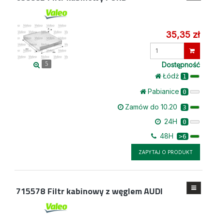
35,35 zł
Wprowadź
ilość
Dostępność
5
Łódż
1
Pabianice
0
Zamów do 10.20
3
24H
0
48H
>6
ZAPYTAJ O PRODUKT
715578
Filtr kabinowy z węglem AUDI