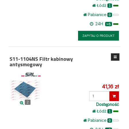
Łódż
1
Pabianice
0
24H
>6
ZAPYTAJ O PRODUKT
S11-1104NS
Filtr kabinowy
antysmogowy
41,16 zł
Wprowadź
ilość
2
Dostępność
Łódż
1
Pabianice
0