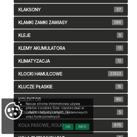
KLAKSONY
37
KLAMKI ZAMKI ZAWIASY
286
KLEJE
5
KLEMY AKUMULATORA
11
KLIMATYZACJA
12
KLOCKI HAMULCOWE
23522
KLUCZE PŁASKIE
15
KOLEKTOR
80
Nasza strona internetowa używa
plików cookies (tzw. ciasteczka) w
KOLUMNY KIEROWNICZE
5
celach statystycznych, reklamowych
oraz funkcjonalnych.
KOŁA PASOWE, ROLKI
675
OK
INFO