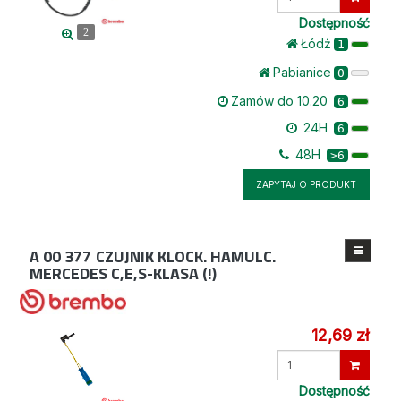
ilość
Dostępność
2
Łódż
1
Pabianice
0
Zamów do 10.20
6
24H
6
48H
>6
ZAPYTAJ O PRODUKT
A 00 377
CZUJNIK KLOCK. HAMULC.
MERCEDES C,E,S-KLASA (!)
12,69 zł
Wprowadź
ilość
Dostępność