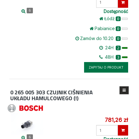
ilość
Dostępność
6
Łódż
0
Pabianice
0
Zamów do 10.20
0
24H
2
48H
3
ZAPYTAJ O PRODUKT
0 265 005 303
CZUJNIK CIŚNIENIA
UKŁADU HAMULCOWEGO (!)
781,26 zł
Wprowadź
ilość
6