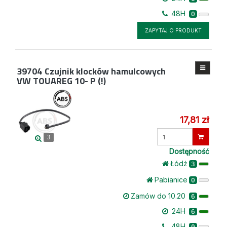
48H
0
ZAPYTAJ O PRODUKT
39704
Czujnik klocków hamulcowych
VW TOUAREG 10- P (!)
17,81 zł
Wprowadź
3
ilość
Dostępność
Łódż
3
Pabianice
0
Zamów do 10.20
6
24H
6
48H
0