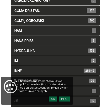
GNIAZDA,KONEKTORY
2
GUMA DR.STAB.
1177
GUMY, ODBOJNIKI
165
HAM
1
HANS PRIES
3
HYDRAULIKA
153
IM
5
INNE
28646
INTERCOOLERY
93
Nasza strona internetowa używa
plików cookies (tzw. ciasteczka) w
celach statystycznych, reklamowych
J10
1
oraz funkcjonalnych.
OK
INFO
J5
10