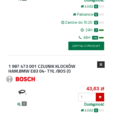
Dostępność
Łódż
0
Pabianice
0
Zamów do 10.20
0
24H
2
48H
>6
ZAPYTAJ O PRODUKT
1 987 473 001
CZUJNIK KLOCKÓW
HAM.BMW E83 04- TYŁ /BOS (!)
43,63 zł
Wprowadź
ilość
Dostępność
6
Łódż
0