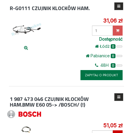
R-G0111
CZUJNIK KLOCKÓW HAM.
31,06 zł
Wprowadź
ilość
Dostępność
Łódż
0
Pabianice
0
48H
0
ZAPYTAJ O PRODUKT
1 987 473 046
CZUJNIK KLOCKÓW
HAM.BMW E60 05-> /BOSCH/ (!)
51,05 zł
Wprowadź