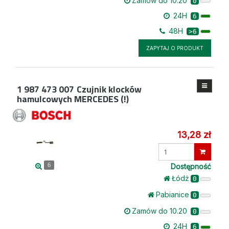
Zamów do 10.20
0
24H
6
48H
>6
ZAPYTAJ O PRODUKT
1 987 473 007
Czujnik klocków
hamulcowych MERCEDES (!)
13,28 zł
Wprowadź
ilość
Dostępność
6
Łódż
0
Pabianice
0
Zamów do 10.20
0
24H
6