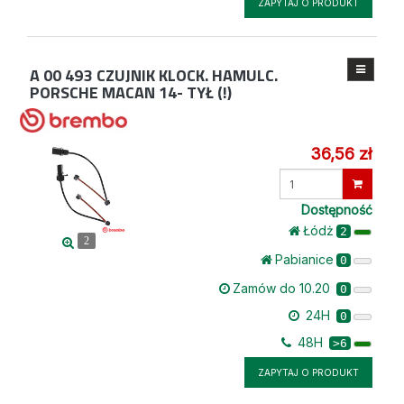
ZAPYTAJ O PRODUKT
A 00 493
CZUJNIK KLOCK. HAMULC.
PORSCHE MACAN 14- TYŁ (!)
36,56 zł
Wprowadź
ilość
Dostępność
Łódż
2
2
Pabianice
0
Zamów do 10.20
0
24H
0
48H
>6
ZAPYTAJ O PRODUKT