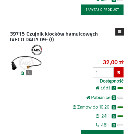
ZAPYTAJ O PRODUKT
39715
Czujnik klocków hamulcowych
IVECO DAILY 09- (!)
32,00 zł
Wprowadź
3
ilość
Dostępność
Łódż
2
Pabianice
0
Zamów do 10.20
6
24H
6
48H
0