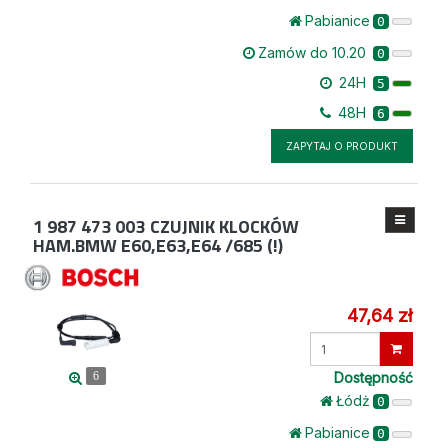
Pabianice
0
Zamów do 10.20
0
24H
5
48H
6
ZAPYTAJ O PRODUKT
1 987 473 003
CZUJNIK KLOCKÓW
HAM.BMW E60,E63,E64 /685 (!)
47,64 zł
Wprowadź
ilość
Dostępność
6
Łódż
0
Pabianice
0