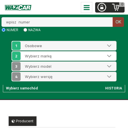
0
Wpisz
OK
numer
NUMER
NAZWA
1
2
3
4
Wybierz samochód
HISTORIA
Producent