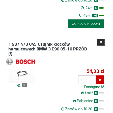
Zamów do 10.20
0
24H
6
48H
>6
ZAPYTAJ O PRODUKT
1 987 473 045
Czujnik klocków
hamulcowych BMW 3 E90 05-10 PRZÓD
(!)
54,33 zł
Wprowadź
ilość
6
Dostępność
Łódż
0
Pabianice
0
Zamów do 10.20
0