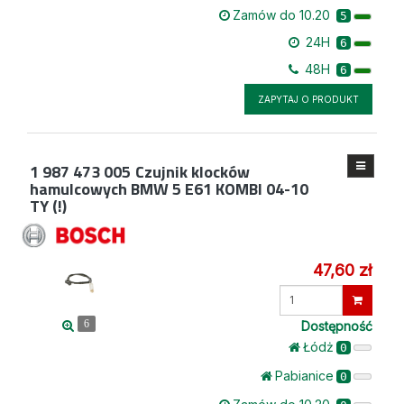
Zamów do 10.20
5
24H
6
48H
6
ZAPYTAJ O PRODUKT
1 987 473 005
Czujnik klocków
hamulcowych BMW 5 E61 KOMBI 04-10
TY (!)
47,60 zł
Wprowadź
ilość
Dostępność
6
Łódż
0
Pabianice
0