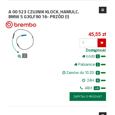
A 00 523
CZUJNIK KLOCK. HAMULC.
BMW 5 G30,F90 16- PRZÓD (!)
45,55 zł
Wprowadź
ilość
Dostępność
Łódż
2
1
Pabianice
1
Zamów do 10.20
6
24H
6
48H
>6
ZAPYTAJ O PRODUKT