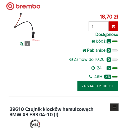
18,70 zł
Wprowadź
ilość
Dostępność
Łódż
1
2
Pabianice
0
Zamów do 10.20
0
24H
6
48H
>6
ZAPYTAJ O PRODUKT
39610
Czujnik klocków hamulcowych
BMW X3 E83 04-10 (!)