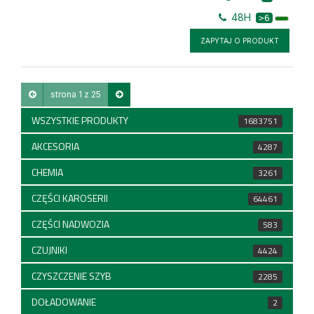
48H
>6
ZAPYTAJ O PRODUKT
strona 1 z 25
WSZYSTKIE PRODUKTY
1683751
AKCESORIA
4287
CHEMIA
3261
CZĘŚCI KAROSERII
64461
CZĘŚCI NADWOZIA
583
CZUJNIKI
4424
CZYSZCZENIE SZYB
2285
DOŁADOWANIE
2