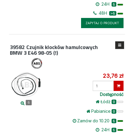
24H
6
48H
>6
ZAPYTAJ O PRODUKT
39582
Czujnik klocków hamulcowych
BMW 3 E46 98-05 (!)
23,76 zł
Wprowadź
ilość
Dostępność
Łódż
0
6
Pabianice
0
Zamów do 10.20
6
24H
6