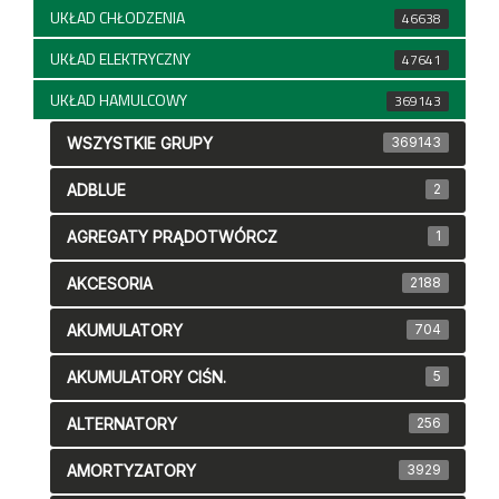
UKŁAD CHŁODZENIA
46638
UKŁAD ELEKTRYCZNY
47641
UKŁAD HAMULCOWY
369143
WSZYSTKIE GRUPY
369143
ADBLUE
2
AGREGATY PRĄDOTWÓRCZ
1
AKCESORIA
2188
AKUMULATORY
704
AKUMULATORY CIŚN.
5
ALTERNATORY
256
AMORTYZATORY
3929