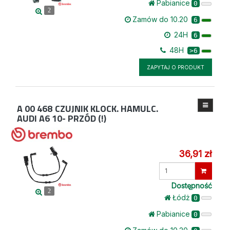
Pabianice
0
2
Zamów do 10.20
6
24H
6
48H
>6
ZAPYTAJ O PRODUKT
A 00 468
CZUJNIK KLOCK. HAMULC.
AUDI A6 10- PRZÓD (!)
36,91 zł
Wprowadź
ilość
Dostępność
2
Łódż
0
Pabianice
0