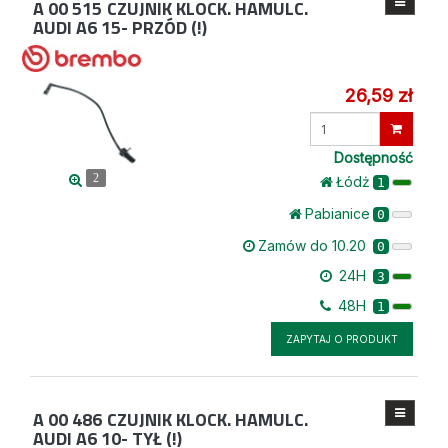
A 00 515
CZUJNIK KLOCK. HAMULC.
AUDI A6 15- PRZÓD (!)
26,59 zł
Wprowadź
ilość
Dostępność
2
Łódż
1
Pabianice
0
Zamów do 10.20
0
24H
3
48H
1
ZAPYTAJ O PRODUKT
A 00 486
CZUJNIK KLOCK. HAMULC.
AUDI A6 10- TYŁ (!)