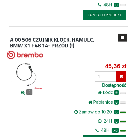
48H
0
ZAPYTAJ O PRODUKT
A 00 506
CZUJNIK KLOCK. HAMULC.
BMW X1 F48 14- PRZÓD (!)
45,36 zł
Wprowadź
ilość
Dostępność
Łódż
0
2
Pabianice
0
Zamów do 10.20
6
24H
6
48H
>6