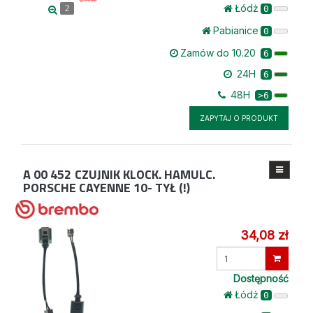
Łódż
0
2
Pabianice
0
Zamów do 10.20
6
24H
6
48H
>6
ZAPYTAJ O PRODUKT
A 00 452
CZUJNIK KLOCK. HAMULC.
PORSCHE CAYENNE 10- TYŁ (!)
34,08 zł
Wprowadź
ilość
Dostępność
Łódż
0