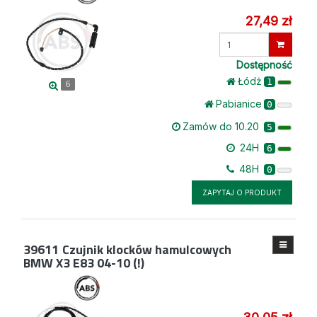
27,49 zł
Wprowadź
ilość
Dostępność
Łódż
1
6
Pabianice
0
Zamów do 10.20
5
24H
6
48H
0
ZAPYTAJ O PRODUKT
39611
Czujnik klocków hamulcowych
BMW X3 E83 04-10 (!)