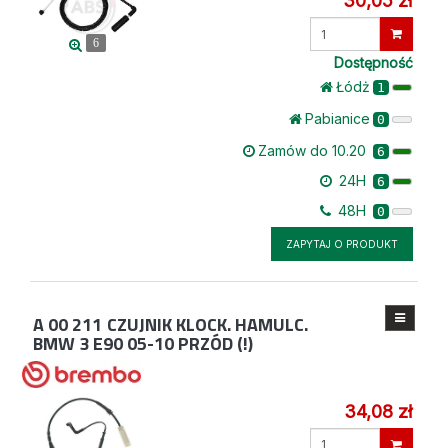
30,05 zł
Wprowadź
6
ilość
Dostępność
Łódż
1
Pabianice
0
Zamów do 10.20
6
24H
6
48H
0
ZAPYTAJ O PRODUKT
A 00 211
CZUJNIK KLOCK. HAMULC.
BMW 3 E90 05-10 PRZÓD (!)
34,08 zł
Wprowadź