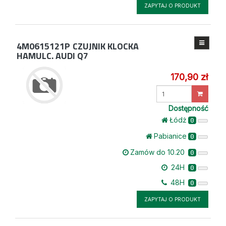
ZAPYTAJ O PRODUKT
4M0615121P
CZUJNIK KLOCKA
HAMULC. AUDI Q7
170,90 zł
Wprowadź
ilość
Dostępność
Łódż
0
Pabianice
0
Zamów do 10.20
0
24H
0
48H
0
ZAPYTAJ O PRODUKT