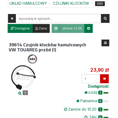
UKŁAD HAMULCOWY
CZUJNIKI KLOCKÓW
589
Wyszukaj
w
opisach
Dostępne
Cena
strona 1 z 25
39614
Czujnik klocków hamulcowych
VW TOUAREG przód (!)
23,90 zł
Wprowadź
ilość
Dostępność
Łódż
3
6
Pabianice
0
Zamów do 10.20
1
24H
6