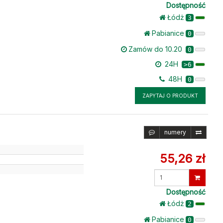
Dostępność
Łódż
3
Pabianice
0
Zamów do 10.20
0
24H
>6
48H
0
ZAPYTAJ O PRODUKT
numery
55,26 zł
Wprowadź
ilość
Dostępność
Łódż
2
Pabianice
0