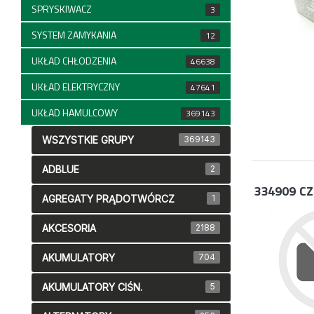
SPRYSKIWACZ
3
SYSTEM ZAMYKANIA
12
UKŁAD CHŁODZENIA
46638
UKŁAD ELEKTRYCZNY
47641
UKŁAD HAMULCOWY
369143
WSZYSTKIE GRUPY
369143
ADBLUE
2
334909
CZ
AGREGATY PRĄDOTWÓRCZ
1
AKCESORIA
2188
AKUMULATORY
704
AKUMULATORY CIŚN.
5