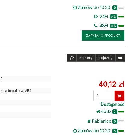
Zamów do 10.20
0
24H
>6
48H
>6
ZAPYTAJ O PRODUKT
numery
pojazdy
02
40,12 zł
jnika impulsów, ABS
Wprowadź
ilość
Dostępność
Łódż
2
Pabianice
0
Zamów do 10.20
5