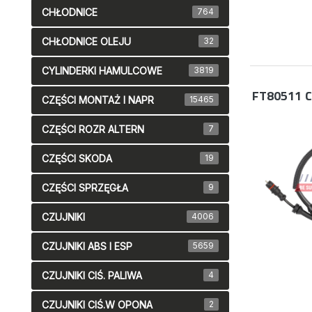
CHŁODNICE
764
CHŁODNICE OLEJU
32
CYLINDERKI HAMULCOWE
3819
FT80511
C
CZĘŚCI MONTAŻ I NAPR
15465
CZĘŚCI ROZR ALTERN
7
CZĘŚCI SKODA
19
CZĘŚCI SPRZĘGŁA
9
CZUJNIKI
4006
CZUJNIKI ABS I ESP
5659
CZUJNIKI CIŚ. PALIWA
4
CZUJNIKI CIŚ.W OPONA
2