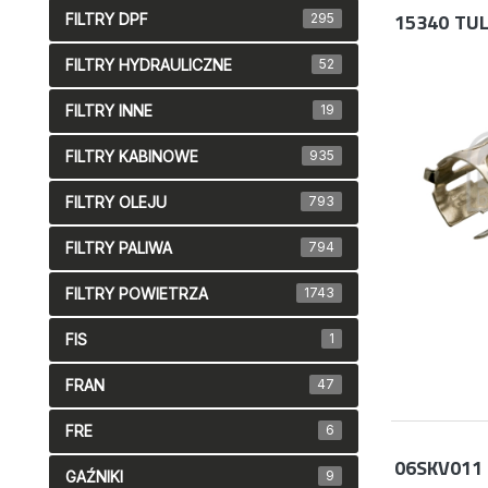
15340
TUL
FILTRY DPF
295
FILTRY HYDRAULICZNE
52
FILTRY INNE
19
FILTRY KABINOWE
935
FILTRY OLEJU
793
FILTRY PALIWA
794
FILTRY POWIETRZA
1743
FIS
1
FRAN
47
FRE
6
06SKV011
GAŹNIKI
9