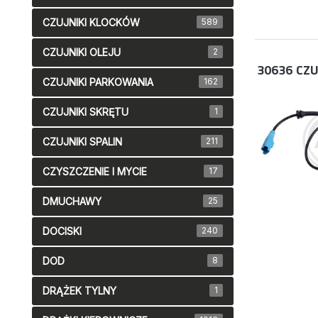
CZUJNIKI KLOCKÓW
589
CZUJNIKI OLEJU
2
30636
CZU
CZUJNIKI PARKOWANIA
162
CZUJNIKI SKRĘTU
1
CZUJNIKI SPALIN
211
CZYSZCZENIE I MYCIE
17
DMUCHAWY
25
DOCISKI
240
DOD
8
DRĄŻEK TYLNY
1