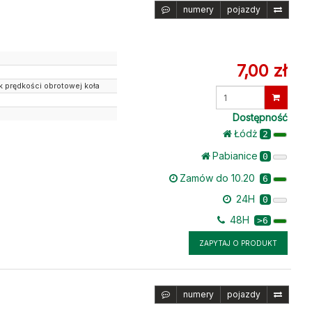
numery
pojazdy
7,00 zł
ik prędkości obrotowej koła
Wprowadź
ilość
Dostępność
Łódż
2
Pabianice
0
Zamów do 10.20
6
24H
0
48H
>6
ZAPYTAJ O PRODUKT
numery
pojazdy