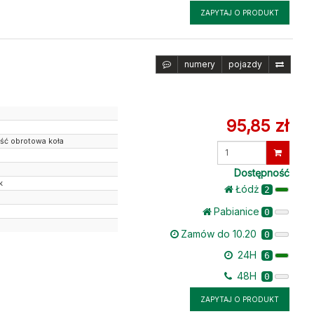
ZAPYTAJ O PRODUKT
numery
pojazdy
95,85 zł
ość obrotowa koła
Wprowadź
ilość
Dostępność
k
Łódż
2
Pabianice
0
Zamów do 10.20
0
24H
6
48H
0
ZAPYTAJ O PRODUKT