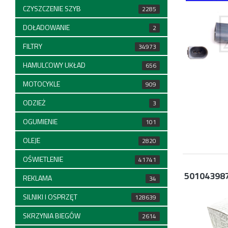
CZYSZCZENIE SZYB
2285
DOŁADOWANIE
2
FILTRY
34973
HAMULCOWY UKŁAD
656
MOTOCYKLE
909
ODZIEŻ
3
OGUMIENIE
101
OLEJE
2820
OŚWIETLENIE
41741
50104398
REKLAMA
34
SILNIKI I OSPRZĘT
128639
SKRZYNIA BIEGÓW
2614