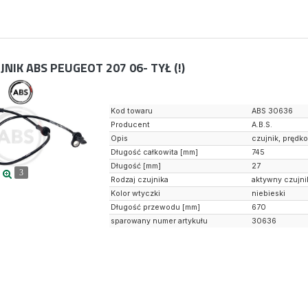
JNIK ABS PEUGEOT 207 06- TYŁ (!)
Kod towaru
ABS 30636
Producent
A.B.S.
Opis
czujnik, prędk
Długość całkowita [mm]
745
Długość [mm]
27
3
Rodzaj czujnika
aktywny czujni
Kolor wtyczki
niebieski
Długość przewodu [mm]
670
sparowany numer artykułu
30636