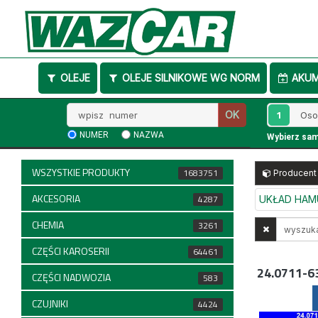
OLEJE
OLEJE SILNIKOWE WG NORM
AKU
Wpisz
1
OK
numer
NUMER
NAZWA
Wybierz sa
WSZYSTKIE PRODUKTY
1683751
Producent
AKCESORIA
4287
UKŁAD HA
CHEMIA
Wyszukaj
3261
w
CZĘŚCI KAROSERII
64461
opisach
24.0711-6
CZĘŚCI NADWOZIA
583
CZUJNIKI
4424