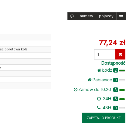
numery
pojazdy
77,24 zł
ość obrotowa koła
Wprowadź
ilość
Dostępność
k
Łódż
2
Pabianice
0
Zamów do 10.20
3
24H
6
48H
0
ZAPYTAJ O PRODUKT