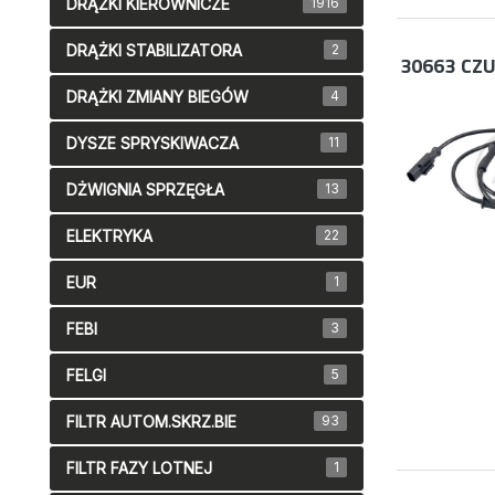
DRĄŻKI KIEROWNICZE
1916
DRĄŻKI STABILIZATORA
2
30663
CZU
DRĄŻKI ZMIANY BIEGÓW
4
DYSZE SPRYSKIWACZA
11
DŻWIGNIA SPRZĘGŁA
13
ELEKTRYKA
22
EUR
1
FEBI
3
FELGI
5
FILTR AUTOM.SKRZ.BIE
93
FILTR FAZY LOTNEJ
1