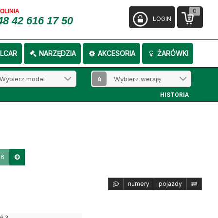
0
FOLINIA
48 42 616 17 50
LOGIN
LCAR
NARZĘDZIA
AKCESORIA
ŻARÓWKI
4
HISTORIA
36
numery
pojazdy
36.3