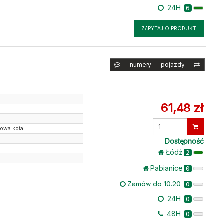
24H
6
ZAPYTAJ O PRODUKT
numery
pojazdy
61,48 zł
Wprowadź
towa koła
ilość
Dostępność
Łódż
2
Pabianice
0
Zamów do 10.20
0
24H
0
48H
0