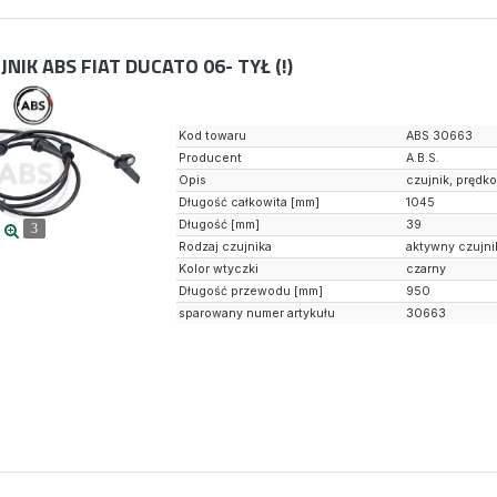
JNIK ABS FIAT DUCATO 06- TYŁ (!)
Kod towaru
ABS 30663
Producent
A.B.S.
Opis
czujnik, prędk
Długość całkowita [mm]
1045
Długość [mm]
39
3
Rodzaj czujnika
aktywny czujni
Kolor wtyczki
czarny
Długość przewodu [mm]
950
sparowany numer artykułu
30663