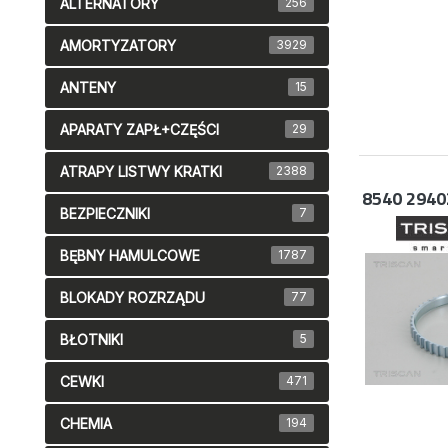
ALTERNATORY
256
AMORTYZATORY
3929
ANTENY
15
APARATY ZAPŁ+CZĘŚCI
29
ATRAPY LISTWY KRATKI
2388
8540 2940
BEZPIECZNIKI
7
BĘBNY HAMULCOWE
1787
BLOKADY ROZRZĄDU
77
BŁOTNIKI
5
CEWKI
471
CHEMIA
194