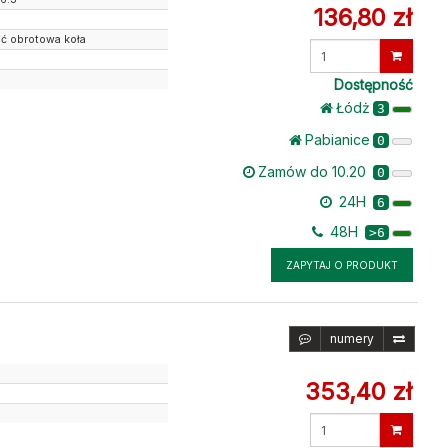
136,80 zł
ść obrotowa koła
Wprowadź
ilość
Dostępność
Łódż
3
Pabianice
0
Zamów do 10.20
0
24H
6
48H
>6
ZAPYTAJ O PRODUKT
numery
353,40 zł
Wprowadź
ilość