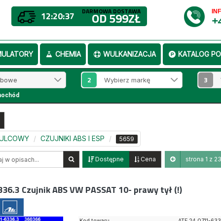
DARMOWA DOSTAWA
IN
12:20:36
OD 599ZŁ
+
MULATORY
CHEMIA
WULKANIZACJA
KATALOG PO
2
3
mochód
MULCOWY
CZUJNIKI ABS I ESP
5659
Dostępne
Cena
strona 1 z 2
336.3
Czujnik ABS VW PASSAT 10- prawy tył (!)
Kod towaru
ATE 24.0711-63