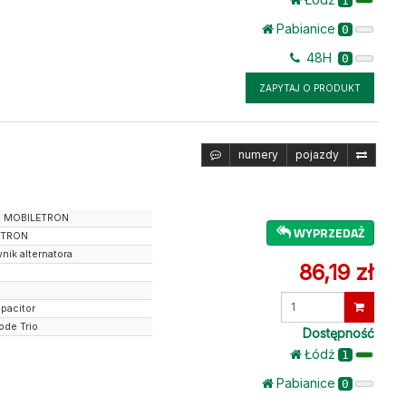
1
Pabianice
0
48H
0
ZAPYTAJ O PRODUKT
numery
pojazdy
H MOBILETRON
WYPRZEDAŻ
ETRON
nik alternatora
86,19 zł
Wprowadź
pacitor
ilość
ode Trio
Dostępność
Łódż
1
Pabianice
0