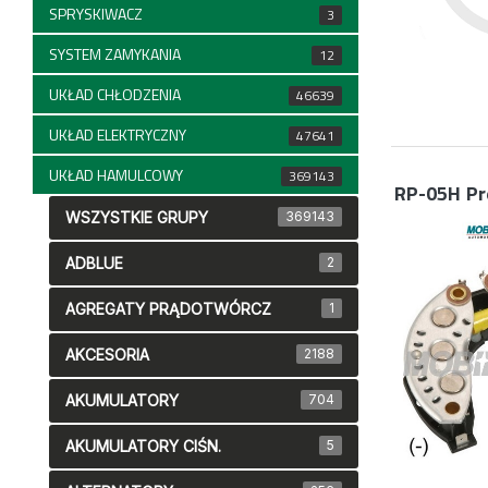
SPRYSKIWACZ
3
SYSTEM ZAMYKANIA
12
UKŁAD CHŁODZENIA
46639
UKŁAD ELEKTRYCZNY
47641
UKŁAD HAMULCOWY
369143
RP-05H
Pr
WSZYSTKIE GRUPY
369143
ADBLUE
2
AGREGATY PRĄDOTWÓRCZ
1
AKCESORIA
2188
AKUMULATORY
704
AKUMULATORY CIŚN.
5