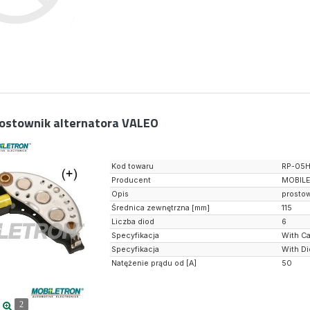
ostownik alternatora VALEO
Kod towaru
RP-05
Producent
MOBIL
Opis
prostow
Średnica zewnętrzna [mm]
115
Liczba diod
6
Specyfikacja
With Ca
Specyfikacja
With Di
Natężenie prądu od [A]
50
2