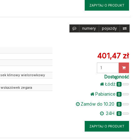
ZAPYTAJ O PRODUKT
numery
pojazdy
401,47 zł
Wprowadź
ilość
pasek klinowy wielorowkowy
Dostępność
Łódż
0
 wskazówek zegara
Pabianice
0
Zamów do 10.20
0
24H
0
ZAPYTAJ O PRODUKT