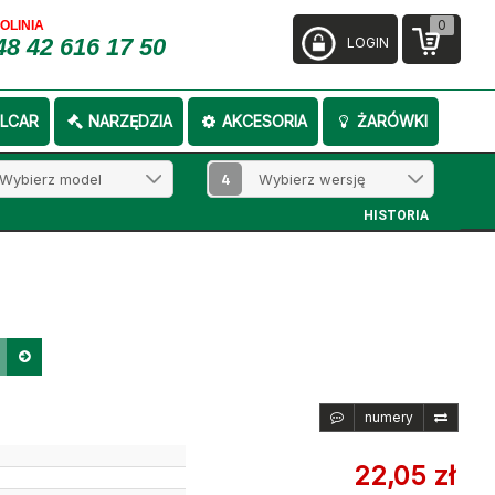
0
FOLINIA
48 42 616 17 50
LOGIN
LCAR
NARZĘDZIA
AKCESORIA
ŻARÓWKI
4
HISTORIA
numery
22,05 zł