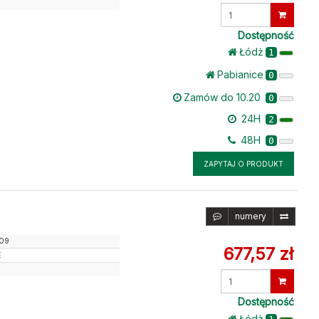
Wprowadź
ilość
Dostępność
Łódż
1
Pabianice
0
Zamów do 10.20
0
24H
2
48H
0
ZAPYTAJ O PRODUKT
numery
09
677,57 zł
E
Wprowadź
ilość
Dostępność
Łódż