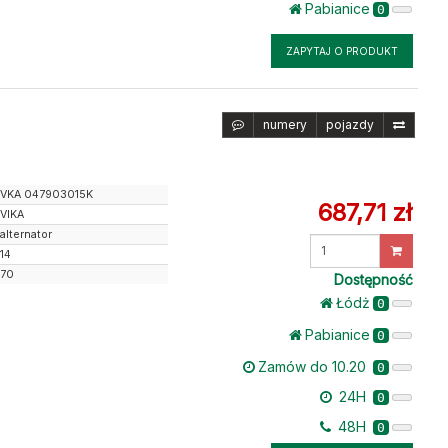
Pabianice
0
ZAPYTAJ O PRODUKT
numery
pojazdy
VKA 047903015K
687,71 zł
VIKA
alternator
Wprowadź
14
ilość
70
Dostępność
Łódż
0
Pabianice
0
Zamów do 10.20
0
24H
0
48H
0