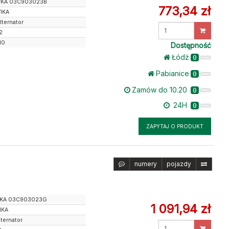
VKA 03C903023B
773,34 zł
VIKA
lternator
Wprowadź
2
ilość
10
Dostępność
Łódż
0
Pabianice
0
Zamów do 10.20
0
24H
0
ZAPYTAJ O PRODUKT
numery
pojazdy
KA 03C903023G
1 091,94 zł
IKA
lternator
Wprowadź