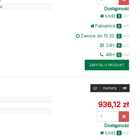
2
ilość
10
Dostępność
Łódż
0
Pabianice
0
Zamów do 10.20
0
24H
0
48H
0
ZAPYTAJ O PRODUKT
numery
936,12 zł
Wprowadź
ilość
Dostępność
Łódż
0