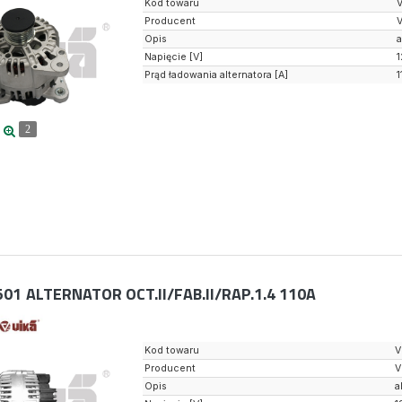
Kod towaru
Producent
Opis
a
Napięcie [V]
1
Prąd ładowania alternatora [A]
1
2
501
ALTERNATOR OCT.II/FAB.II/RAP.1.4 110A
Kod towaru
V
Producent
V
Opis
a