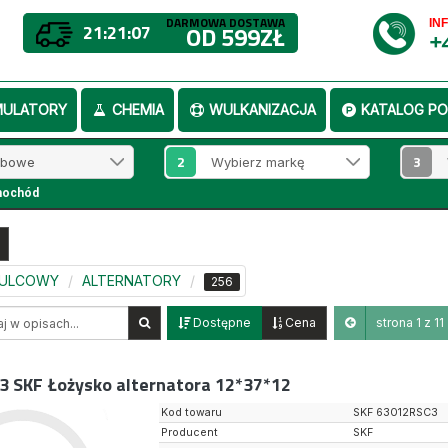
DARMOWA DOSTAWA
IN
21:21:06
OD 599ZŁ
+
MULATORY
CHEMIA
WULKANIZACJA
KATALOG PO
2
3
mochód
MULCOWY
ALTERNATORY
256
Dostępne
Cena
strona 1 z 11
3 SKF
Łożysko alternatora 12*37*12
Kod towaru
SKF 63012RSC3
Producent
SKF