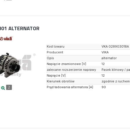
301
ALTERNATOR
Kod towaru
VKA 028903018A
Producent
VIKA
Opis
alternator
Napięcie znamionowe [V]
12
zalecane rozszerzenie naprawy
Pasek klinowy / 
Napięcie [V]
12
Kierunek obrotów
zgodnie z ruchem
Prąd ładowania alternatora [A]
90
2