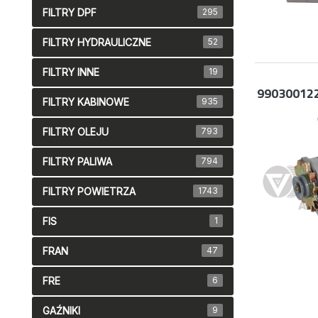
FILTRY DPF
295
FILTRY HYDRAULICZNE
52
FILTRY INNE
19
99030012
FILTRY KABINOWE
935
FILTRY OLEJU
793
FILTRY PALIWA
794
FILTRY POWIETRZA
1743
FIS
1
FRAN
47
FRE
6
GAŹNIKI
9