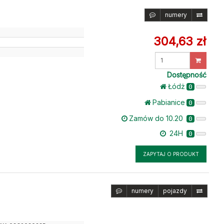
numery
304,63 zł
Wprowadź
ilość
Dostępność
Łódż
0
Pabianice
0
Zamów do 10.20
0
24H
0
ZAPYTAJ O PRODUKT
numery
pojazdy