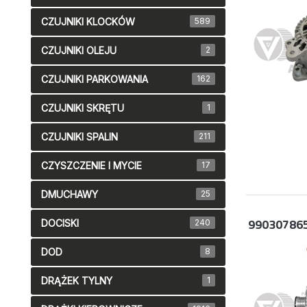
CZUJNIKI KLOCKÓW
589
CZUJNIKI OLEJU
2
CZUJNIKI PARKOWANIA
162
CZUJNIKI SKRĘTU
1
CZUJNIKI SPALIN
211
CZYSZCZENIE I MYCIE
17
DMUCHAWY
25
99030786
DOCISKI
240
DOD
8
DRĄŻEK TYLNY
1