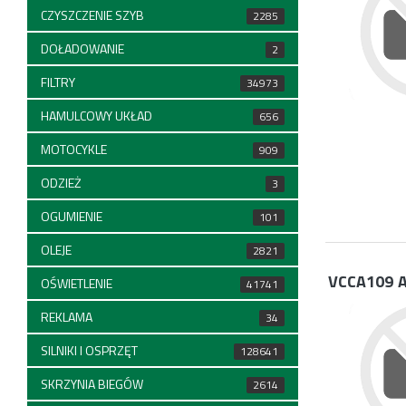
CZYSZCZENIE SZYB
2285
DOŁADOWANIE
2
FILTRY
34973
HAMULCOWY UKŁAD
656
MOTOCYKLE
909
ODZIEŻ
3
OGUMIENIE
101
OLEJE
2821
VCCA109
A
OŚWIETLENIE
41741
REKLAMA
34
SILNIKI I OSPRZĘT
128641
SKRZYNIA BIEGÓW
2614