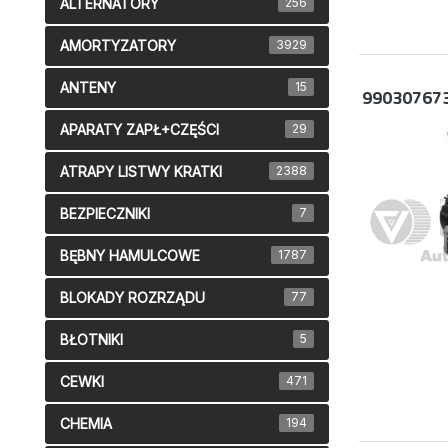
ALTERNATORY
256
AMORTYZATORY
3929
ANTENY
15
99030767
APARATY ZAPŁ+CZĘŚCI
29
ATRAPY LISTWY KRATKI
2388
BEZPIECZNIKI
7
BĘBNY HAMULCOWE
1787
BLOKADY ROZRZĄDU
77
BŁOTNIKI
5
CEWKI
471
CHEMIA
194