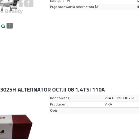
Napięcie [V]
1
Prąd ładowania alternatora [A]
1
2
03025H
ALTERNATOR OCT.II 08 1,4TSI 110A
Kod towaru
VKA 03C903025H
Producent
VIKA
Opis