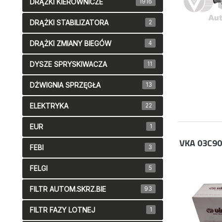
DRĄŻKI KIEROWNICZE
1916
DRĄŻKI STABILIZATORA
2
DRĄŻKI ZMIANY BIEGÓW
4
DYSZE SPRYSKIWACZA
11
DŻWIGNIA SPRZĘGŁA
13
ELEKTRYKA
22
EUR
1
VKA 03C9
FEBI
3
FELGI
5
FILTR AUTOM.SKRZ.BIE
93
FILTR FAZY LOTNEJ
1