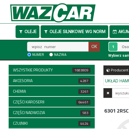
OLEJE
OLEJE SILNIKOWE WG NORM
AKU
Wpisz
1
OK
numer
NUMER
NAZWA
Wybierz sa
WSZYSTKIE PRODUKTY
1683809
Producent
AKCESORIA
4287
UKŁAD HA
CHEMIA
Wyszukaj
3261
w
CZĘŚCI KAROSERII
64461
opisach
6301 2RSC
CZĘŚCI NADWOZIA
583
CZUJNIKI
4424