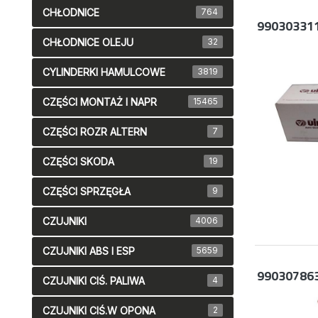
CHŁODNICE
764
99030331
CHŁODNICE OLEJU
32
CYLINDERKI HAMULCOWE
3819
CZĘŚCI MONTAŻ I NAPR
15465
CZĘŚCI ROZR ALTERN
7
CZĘŚCI SKODA
19
CZĘŚCI SPRZĘGŁA
9
CZUJNIKI
4006
CZUJNIKI ABS I ESP
5659
99030786
CZUJNIKI CIŚ. PALIWA
4
CZUJNIKI CIŚ.W OPONA
2