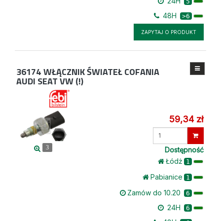
24H
5
48H
>6
ZAPYTAJ O PRODUKT
36174
WŁĄCZNIK ŚWIATEŁ COFANIA
AUDI SEAT VW (!)
59,34 zł
Wprowadź
ilość
3
Dostępność
Łódż
1
Pabianice
1
Zamów do 10.20
6
24H
6