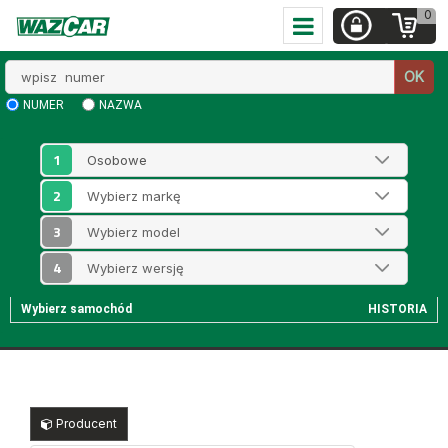
0
Wpisz
OK
numer
NUMER
NAZWA
1
2
3
4
Wybierz samochód
HISTORIA
Producent