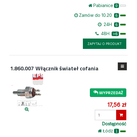
Pabianice
0
Zamów do 10.20
6
24H
6
48H
>6
ZAPYTAJ O PRODUKT
1.860.007
Włącznik świateł cofania
WYPRZEDAŻ
17,56 zł
Wprowadź
ilość
Dostępność
Łódż
1