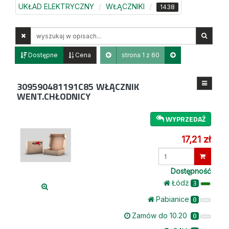
UKŁAD ELEKTRYCZNY
WŁĄCZNIKI
1438
Wyszukaj
w
opisach
Dostępne
Cena
strona 1 z 60
309590481191C85
WŁĄCZNIK
WENT.CHŁODNICY
WYPRZEDAŻ
17,21 zł
Wprowadź
ilość
Dostępność
Łódż
3
Pabianice
0
Zamów do 10.20
0