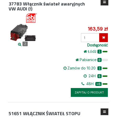
37783
Włącznik świateł awaryjnych
VW AUDI (!)
163,59 zł
Wprowadź
ilość
2
Dostępność
Łódż
1
Pabianice
0
Zamów do 10.20
1
24H
6
48H
>6
ZAPYTAJ O PRODUKT
51651
WŁĄCZNIK ŚWIATEŁ STOPU