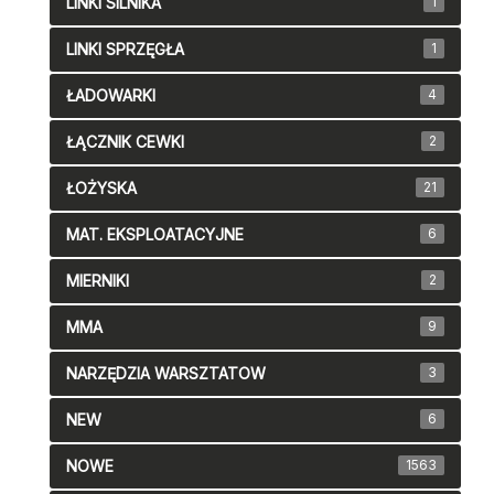
LINKI SILNIKA
1
LINKI SPRZĘGŁA
1
ŁADOWARKI
4
ŁĄCZNIK CEWKI
2
ŁOŻYSKA
21
MAT. EKSPLOATACYJNE
6
MIERNIKI
2
MMA
9
NARZĘDZIA WARSZTATOW
3
NEW
6
NOWE
1563