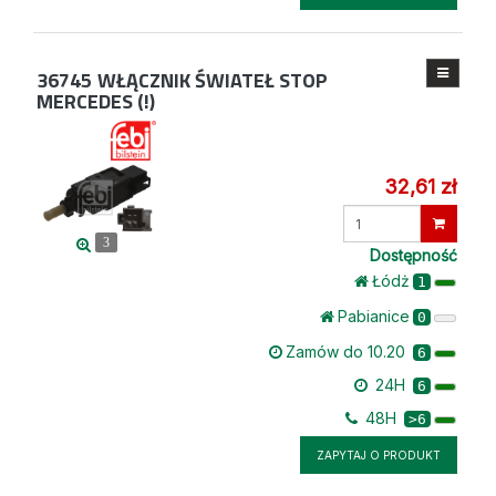
36745
WŁĄCZNIK ŚWIATEŁ STOP
MERCEDES (!)
32,61 zł
Wprowadź
ilość
3
Dostępność
Łódż
1
Pabianice
0
Zamów do 10.20
6
24H
6
48H
>6
ZAPYTAJ O PRODUKT