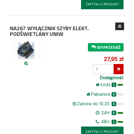
ZAPYTAJ O PRODUKT
NA267
WYŁĄCZNIK SZYBY ELEKT.
PODŚWIETLANY UNIW
WYPRZEDAŻ
27,95 zł
Wprowadź
ilość
Dostępność
Łódż
2
Pabianice
0
Zamów do 10.20
0
24H
6
48H
1
ZAPYTAJ O PRODUKT