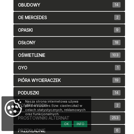
OBUDOWY
14
OE MERCEDES
2
OPASKI
9
OSŁONY
18
OŚWIETLENIE
103
OYO
1
PIÓRA WYCIERACZEK
19
PODUSZKI
14
Nasza strona internetowa używa
POMPY WODY
2
plików cookies (tzw. ciasteczka) w
celach statystycznych, reklamowych
oraz funkcjonalnych.
PROSTOWNIKI ALTERNAT
253
OK
INFO
PRZEKŁADNIE
6