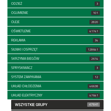
ODZIEŻ
3
OGUMIENIE
101
OLEJE
2820
OŚWIETLENIE
41741
REKLAMA
34
SILNIKI I OSPRZĘT
128641
SKRZYNIA BIEGÓW
2614
SPRYSKIWACZ
3
SYSTEM ZAMYKANIA
12
UKŁAD CHŁODZENIA
46638
UKŁAD ELEKTRYCZNY
47641
WSZYSTKIE GRUPY
47641