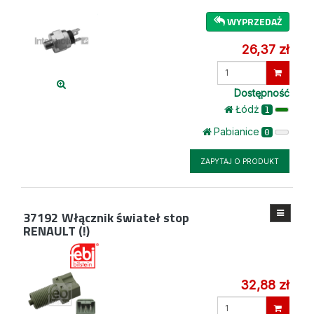
WYPRZEDAŻ
26,37 zł
Wprowadź
ilość
Dostępność
Łódż
1
Pabianice
0
ZAPYTAJ O PRODUKT
37192
Włącznik świateł stop
RENAULT (!)
32,88 zł
Wprowadź