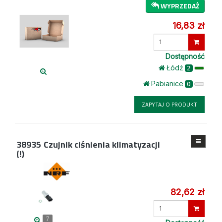
WYPRZEDAŻ
16,83 zł
Wprowadź
ilość
Dostępność
Łódż
2
Pabianice
0
ZAPYTAJ O PRODUKT
38935
Czujnik ciśnienia klimatyzacji
(!)
82,62 zł
Wprowadź
ilość
7