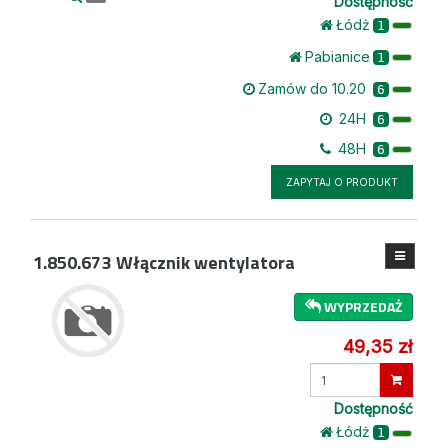
Dostępność
Łódż
1
Pabianice
1
Zamów do 10.20
6
24H
6
48H
6
ZAPYTAJ O PRODUKT
1.850.673
Włącznik wentylatora
WYPRZEDAŻ
49,35 zł
Wprowadź
ilość
Dostępność
Łódż
1