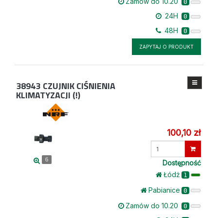
Zamów do 10.20
0
24H
0
48H
0
ZAPYTAJ O PRODUKT
38943
CZUJNIK CIŚNIENIA
KLIMATYZACJI (!)
100,10 zł
Wprowadź
ilość
6
Dostępność
Łódż
1
Pabianice
0
Zamów do 10.20
0