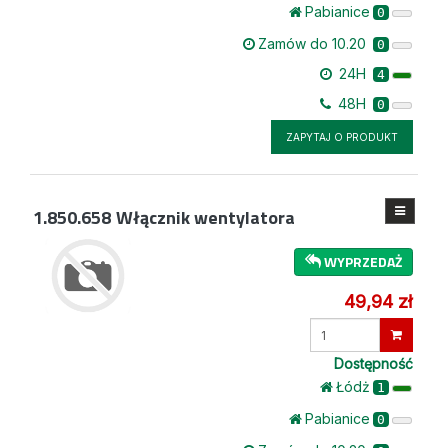
Pabianice
0
Zamów do 10.20
0
24H
4
48H
0
ZAPYTAJ O PRODUKT
1.850.658
Włącznik wentylatora
WYPRZEDAŻ
49,94 zł
Wprowadź
ilość
Dostępność
Łódż
1
Pabianice
0