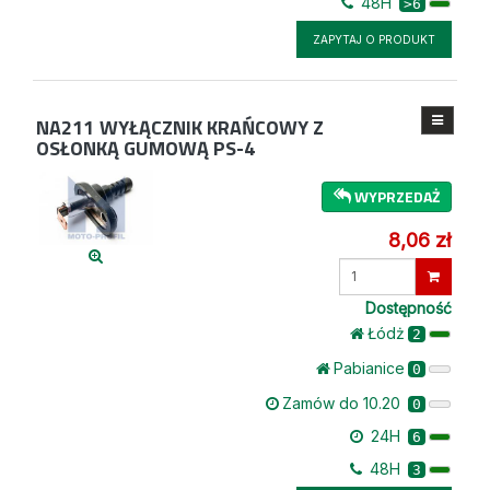
48H
>6
ZAPYTAJ O PRODUKT
NA211
WYŁĄCZNIK KRAŃCOWY Z
OSŁONKĄ GUMOWĄ PS-4
WYPRZEDAŻ
8,06 zł
Wprowadź
ilość
Dostępność
Łódż
2
Pabianice
0
Zamów do 10.20
0
24H
6
48H
3