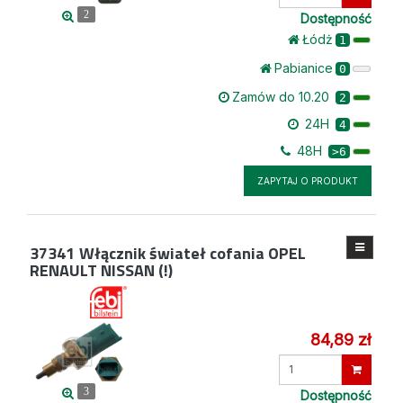
ilość
2
Dostępność
Łódż
1
Pabianice
0
Zamów do 10.20
2
24H
4
48H
>6
ZAPYTAJ O PRODUKT
37341
Włącznik świateł cofania OPEL
RENAULT NISSAN (!)
84,89 zł
Wprowadź
ilość
3
Dostępność