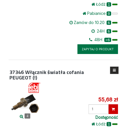
Łódż
1
Pabianice
0
Zamów do 10.20
6
24H
6
48H
>6
ZAPYTAJ O PRODUKT
37346
Włącznik światła cofania
PEUGEOT (!)
55,68 zł
Wprowadź
ilość
4
Dostępność
Łódż
1