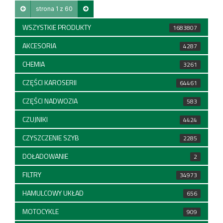
strona 1 z 60
WSZYSTKIE PRODUKTY
1683807
AKCESORIA
4287
CHEMIA
3261
CZĘŚCI KAROSERII
64461
CZĘŚCI NADWOZIA
583
CZUJNIKI
4424
CZYSZCZENIE SZYB
2285
DOŁADOWANIE
2
FILTRY
34973
HAMULCOWY UKŁAD
656
MOTOCYKLE
909