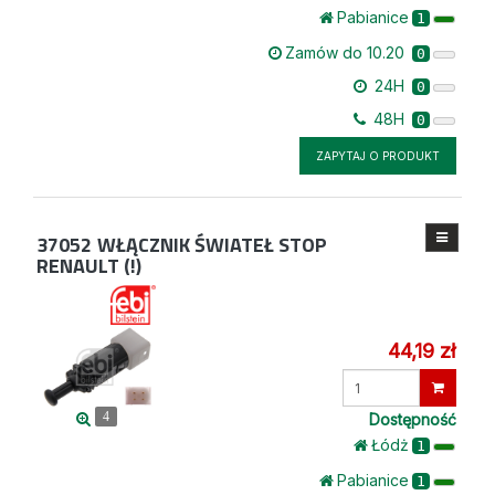
Pabianice
1
Zamów do 10.20
0
24H
0
48H
0
ZAPYTAJ O PRODUKT
37052
WŁĄCZNIK ŚWIATEŁ STOP
RENAULT (!)
44,19 zł
Wprowadź
ilość
4
Dostępność
Łódż
1
Pabianice
1