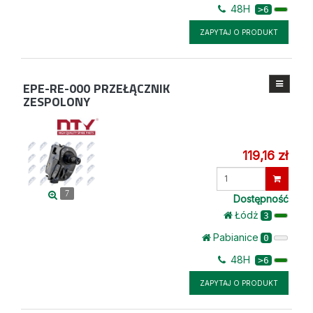
48H
>6
ZAPYTAJ O PRODUKT
EPE-RE-000
PRZEŁĄCZNIK
ZESPOLONY
119,16 zł
Wprowadź
ilość
7
Dostępność
Łódż
3
Pabianice
0
48H
>6
ZAPYTAJ O PRODUKT