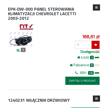
EPK-DW-000
PANEL STEROWANIA
KLIMATYZACJI CHEVROLET LACETTI
2003-2012
168,61 zł
Wprowadź
ilość
8
Dostępność
Łódż
3
Pabianice
0
48H
>6
ZAPYTAJ O PRODUKT
1240231
WŁĄCZNIK DRZWIOWY