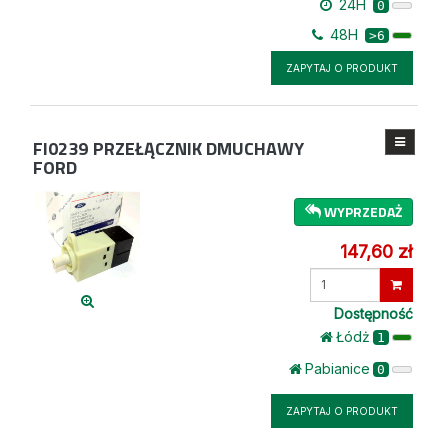
24H
0
48H
>6
ZAPYTAJ O PRODUKT
FI0239
PRZEŁĄCZNIK DMUCHAWY
FORD
WYPRZEDAŻ
147,60 zł
Wprowadź
ilość
Dostępność
Łódż
1
Pabianice
0
ZAPYTAJ O PRODUKT