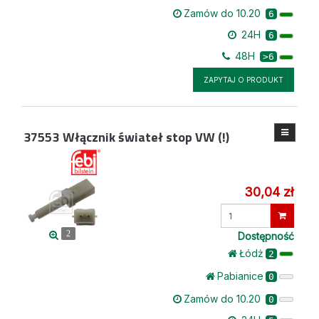
Zamów do 10.20
6
24H
6
48H
>6
ZAPYTAJ O PRODUKT
37553
Włącznik świateł stop VW (!)
30,04 zł
Wprowadź
ilość
2
Dostępność
Łódż
2
Pabianice
0
Zamów do 10.20
0