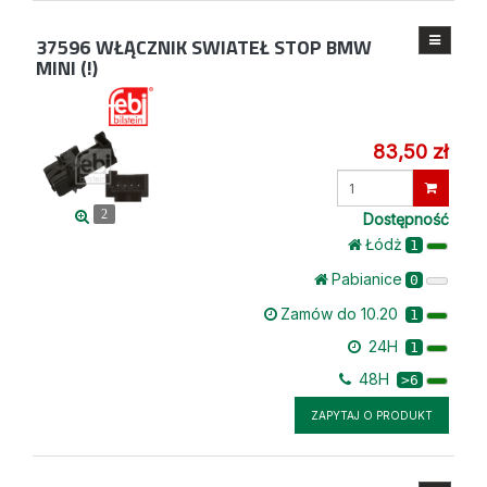
37596
WŁĄCZNIK SWIATEŁ STOP BMW
MINI (!)
83,50 zł
Wprowadź
ilość
2
Dostępność
Łódż
1
Pabianice
0
Zamów do 10.20
1
24H
1
48H
>6
ZAPYTAJ O PRODUKT