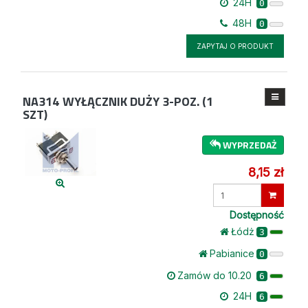
24H
0
48H
0
ZAPYTAJ O PRODUKT
NA314
WYŁĄCZNIK DUŻY 3-POZ. (1
SZT)
WYPRZEDAŻ
8,15 zł
Wprowadź
ilość
Dostępność
Łódż
3
Pabianice
0
Zamów do 10.20
6
24H
6