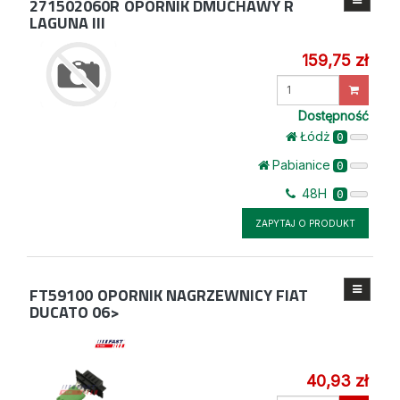
271502060R
OPORNIK DMUCHAWY R
LAGUNA III
159,75 zł
Wprowadź
ilość
Dostępność
Łódż
0
Pabianice
0
48H
0
ZAPYTAJ O PRODUKT
FT59100
OPORNIK NAGRZEWNICY FIAT
DUCATO 06>
40,93 zł