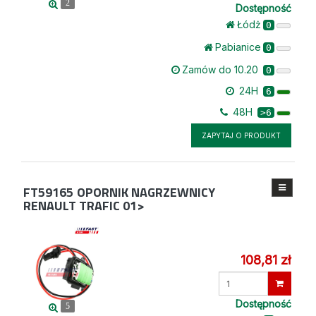
2
Dostępność
Łódż
0
Pabianice
0
Zamów do 10.20
0
24H
6
48H
>6
ZAPYTAJ O PRODUKT
FT59165
OPORNIK NAGRZEWNICY
RENAULT TRAFIC 01>
108,81 zł
Wprowadź
ilość
Dostępność
5