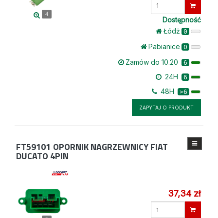
Wprowadź
ilość
4
Dostępność
Łódż
0
Pabianice
0
Zamów do 10.20
6
24H
6
48H
>6
ZAPYTAJ O PRODUKT
FT59101
OPORNIK NAGRZEWNICY FIAT
DUCATO 4PIN
37,34 zł
Wprowadź
ilość