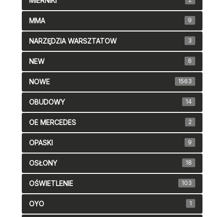
MIERNIKI
MMA
9
NARZĘDZIA WARSZTATOW
3
NEW
6
NOWE
1563
OBUDOWY
14
OE MERCEDES
2
OPASKI
9
OSŁONY
18
OŚWIETLENIE
103
OYO
1