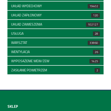
UKŁAD WYDECHOWY
19402
UKŁAD ZAPŁONOWY
120
UKŁAD ZAWIESZENIA
102127
USŁUGA
28
WARSZTAT
33860
WENTYLACJA
26
WYPOSAŻENIE WEW/ZEW
1425
ZASILANIE POWIETRZEM
2
SKLEP