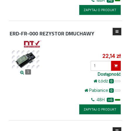
48H
>6
ZAPYTAJ O PRODUKT
ERD-FR-000
REZYSTOR DMUCHAWY
22,14 zł
Wprowadź
ilość
5
Dostępność
Łódż
0
Pabianice
0
48H
>6
ZAPYTAJ O PRODUKT