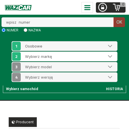
0
Wpisz
OK
numer
NUMER
NAZWA
1
2
3
4
Wybierz samochód
HISTORIA
Producent