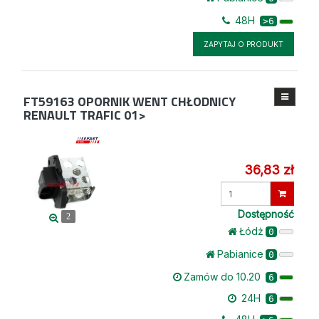
48H
>6
ZAPYTAJ O PRODUKT
FT59163
OPORNIK WENT CHŁODNICY
RENAULT TRAFIC 01>
36,83 zł
Wprowadź
ilość
Dostępność
2
Łódż
0
Pabianice
0
Zamów do 10.20
6
24H
6