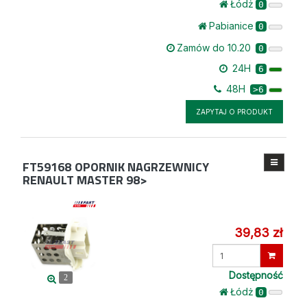
Łódż
0
Pabianice
0
Zamów do 10.20
0
24H
6
48H
>6
ZAPYTAJ O PRODUKT
FT59168
OPORNIK NAGRZEWNICY
RENAULT MASTER 98>
39,83 zł
Wprowadź
ilość
Dostępność
2
Łódż
0