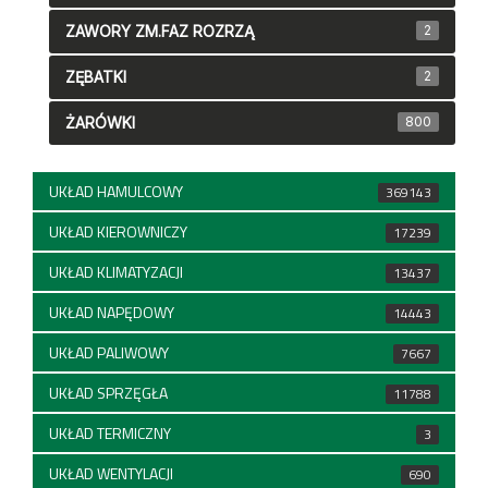
ZAWORY ZM.FAZ ROZRZĄ
2
ZĘBATKI
2
ŻARÓWKI
800
UKŁAD HAMULCOWY
369143
UKŁAD KIEROWNICZY
17239
UKŁAD KLIMATYZACJI
13437
UKŁAD NAPĘDOWY
14443
UKŁAD PALIWOWY
7667
UKŁAD SPRZĘGŁA
11788
UKŁAD TERMICZNY
3
UKŁAD WENTYLACJI
690