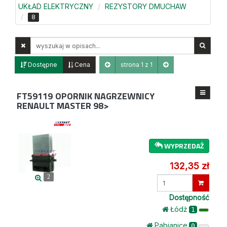
UKŁAD ELEKTRYCZNY
REZYSTORY DMUCHAW
8
Wyszukaj
w
opisach
Dostępne
Cena
strona 1 z 1
FT59119
OPORNIK NAGRZEWNICY
RENAULT MASTER 98>
WYPRZEDAŻ
132,35 zł
2
Wprowadź
ilość
Dostępność
Łódż
1
Pabianice
0