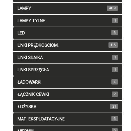
LAMPY
409
LAMPY TYLNE
1
LED
6
LINKI PRĘDKOŚCIOM.
116
LINKI SILNIKA
1
LINKI SPRZĘGŁA
1
ŁADOWARKI
4
ŁĄCZNIK CEWKI
2
ŁOŻYSKA
21
MAT. EKSPLOATACYJNE
6
2