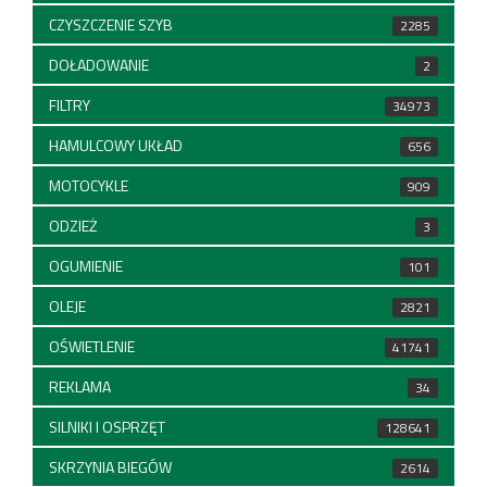
CZYSZCZENIE SZYB
2285
DOŁADOWANIE
2
FILTRY
34973
HAMULCOWY UKŁAD
656
MOTOCYKLE
909
ODZIEŻ
3
OGUMIENIE
101
OLEJE
2821
OŚWIETLENIE
41741
REKLAMA
34
SILNIKI I OSPRZĘT
128641
SKRZYNIA BIEGÓW
2614