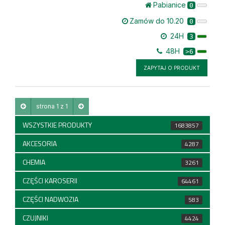
Pabianice
0
Zamów do 10.20
0
24H
3
48H
>6
ZAPYTAJ O PRODUKT
strona 1 z 1
WSZYSTKIE PRODUKTY
1683857
AKCESORIA
4287
CHEMIA
3261
CZĘŚCI KAROSERII
64461
CZĘŚCI NADWOZIA
583
CZUJNIKI
4424