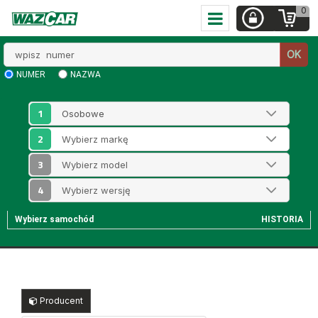
0
Wpisz
OK
numer
NUMER
NAZWA
1
2
3
4
Wybierz samochód
HISTORIA
Producent