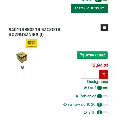
ZAPYTAJ O PRODUKT
940113380218
SZCZOTKI
ROZRUSZNIKA (!)
WYPRZEDAŻ
13,94 zł
Wprowadź
ilość
Dostępność
Łódż
3
Pabianice
0
Zamów do 10.20
0
24H
0