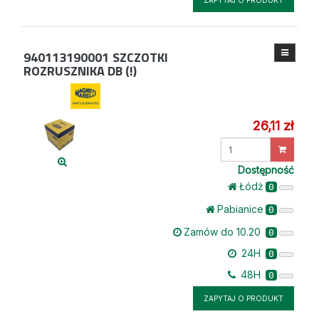
ZAPYTAJ O PRODUKT
940113190001
SZCZOTKI
ROZRUSZNIKA DB (!)
26,11 zł
Wprowadź
ilość
Dostępność
Łódż
0
Pabianice
0
Zamów do 10.20
0
24H
0
48H
0
ZAPYTAJ O PRODUKT