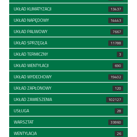
UKŁAD KLIMATYZACJI
13437
UKŁAD NAPĘDOWY
14443
UKŁAD PALIWOWY
7667
UKŁAD SPRZĘGŁA
11788
UKŁAD TERMICZNY
3
UKŁAD WENTYLACJI
690
UKŁAD WYDECHOWY
19402
UKŁAD ZAPŁONOWY
120
UKŁAD ZAWIESZENIA
102127
USŁUGA
28
WARSZTAT
33860
WENTYLACJA
26