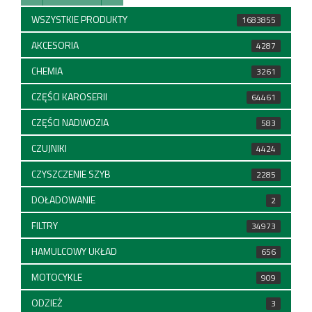
WSZYSTKIE PRODUKTY
1683855
AKCESORIA
4287
CHEMIA
3261
CZĘŚCI KAROSERII
64461
CZĘŚCI NADWOZIA
583
CZUJNIKI
4424
CZYSZCZENIE SZYB
2285
DOŁADOWANIE
2
FILTRY
34973
HAMULCOWY UKŁAD
656
MOTOCYKLE
909
ODZIEŻ
3