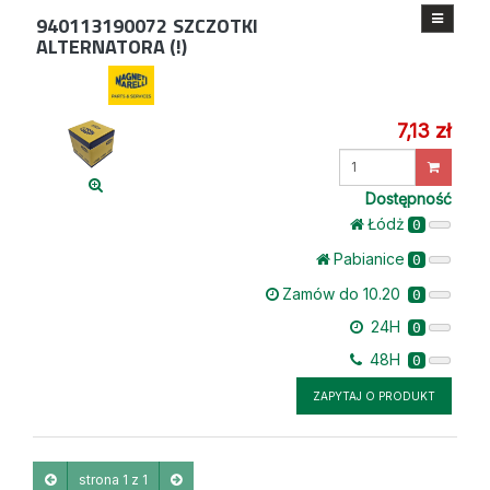
940113190072
SZCZOTKI
ALTERNATORA (!)
7,13 zł
Wprowadź
ilość
Dostępność
Łódż
0
Pabianice
0
Zamów do 10.20
0
24H
0
48H
0
ZAPYTAJ O PRODUKT
strona 1 z 1