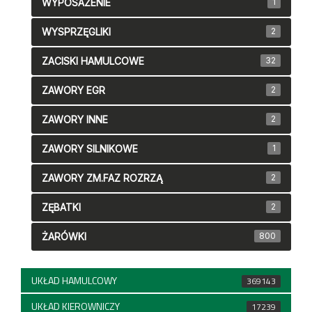
WYPOSAŻENIE
1
WYSPRZĘGLIKI
2
ZACISKI HAMULCOWE
32
ZAWORY EGR
2
ZAWORY INNE
2
ZAWORY SILNIKOWE
1
ZAWORY ZM.FAZ ROZRZĄ
2
ZĘBATKI
2
ŻARÓWKI
800
UKŁAD HAMULCOWY
369143
UKŁAD KIEROWNICZY
17239