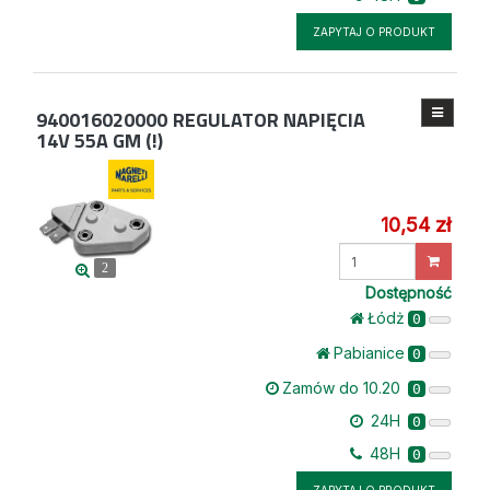
ZAPYTAJ O PRODUKT
940016020000
REGULATOR NAPIĘCIA
14V 55A GM (!)
10,54 zł
Wprowadź
2
ilość
Dostępność
Łódż
0
Pabianice
0
Zamów do 10.20
0
24H
0
48H
0