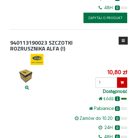
48H
0
ZAPYTAJ O PRODUKT
940113190023
SZCZOTKI
ROZRUSZNIKA ALFA (!)
10,80 zł
Wprowadź
ilość
Dostępność
Łódż
1
Pabianice
0
Zamów do 10.20
0
24H
0
48H
0