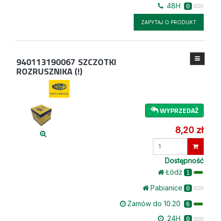
48H
0
ZAPYTAJ O PRODUKT
940113190067
SZCZOTKI
ROZRUSZNIKA (!)
WYPRZEDAŻ
8,20 zł
Wprowadź
ilość
Dostępność
Łódż
1
Pabianice
0
Zamów do 10.20
6
24H
0