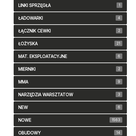
LINKI SPRZĘGŁA
1
ŁADOWARKI
4
ŁĄCZNIK CEWKI
2
ŁOŻYSKA
21
MAT. EKSPLOATACYJNE
6
MIERNIKI
2
MMA
9
NARZĘDZIA WARSZTATOW
3
NEW
6
NOWE
1563
OBUDOWY
14