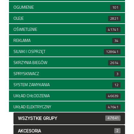
OGUMIENIE
101
OLEJE
2821
OŚWIETLENIE
41741
REKLAMA
34
SILNIKI I OSPRZĘT
128641
SKRZYNIA BIEGÓW
2614
SPRYSKIWACZ
3
SYSTEM ZAMYKANIA
12
UKŁAD CHŁODZENIA
46639
UKŁAD ELEKTRYCZNY
47641
WSZYSTKIE GRUPY
47641
AKCESORIA
2