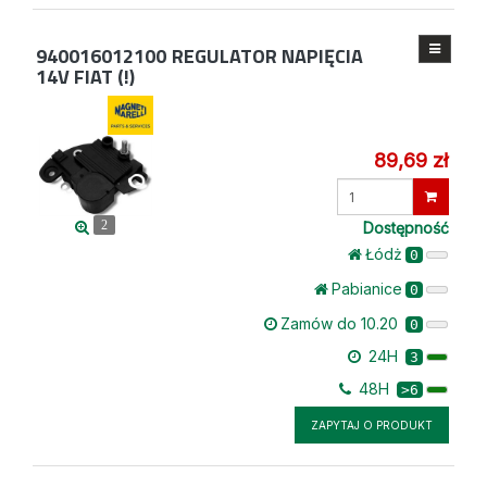
940016012100
REGULATOR NAPIĘCIA
14V FIAT (!)
89,69 zł
Wprowadź
ilość
2
Dostępność
Łódż
0
Pabianice
0
Zamów do 10.20
0
24H
3
48H
>6
ZAPYTAJ O PRODUKT