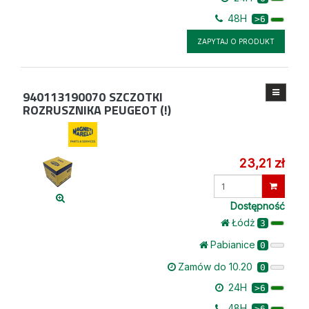
48H
>6
ZAPYTAJ O PRODUKT
940113190070
SZCZOTKI
ROZRUSZNIKA PEUGEOT (!)
23,21 zł
Wprowadź
ilość
Dostępność
Łódż
3
Pabianice
0
Zamów do 10.20
0
24H
>6
48H
>6