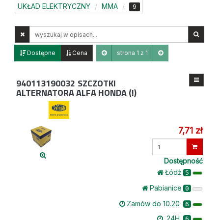
UKŁAD ELEKTRYCZNY
MMA
9
Wyszukaj
w
opisach
Dostępne
Cena
strona 1 z 1
940113190032
SZCZOTKI
ALTERNATORA ALFA HONDA (!)
7,71 zł
Wprowadź
ilość
Dostępność
Łódż
5
Pabianice
0
Zamów do 10.20
6
24H
6