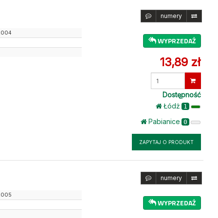
numery
2004
WYPRZEDAŻ
13,89 zł
Wprowadź
ilość
Dostępność
Łódż
1
Pabianice
0
ZAPYTAJ O PRODUKT
numery
2005
WYPRZEDAŻ