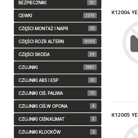
BEZPIECZNIKI
151
K12004
YE
CEWKI
2375
CZĘŚCI MONTAŻ I NAPR
55
CZĘŚCI ROZR ALTERN
6043
CZĘŚCI SKODA
24
CZUJNIKI
1887
CZUJNIKI ABS I ESP
25
CZUJNIKI CIŚ. PALIWA
70
CZUJNIKI CIŚ.W OPONA
4
K12005
YE
CZUJNIKI CIŚN.KLIMAT
2
CZUJNIKI KLOCKÓW
3