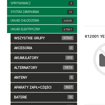
SPRYSKIWACZ
3
SYSTEM ZAMYKANIA
12
UKŁAD CHŁODZENIA
46639
UKŁAD ELEKTRYCZNY
47641
K12001
YE
WSZYSTKIE GRUPY
47641
AKCESORIA
2
AKUMULATORY
313
ALTERNATORY
7873
ANTENY
1
APARATY ZAPŁ+CZĘŚCI
1627
BATERIE
12