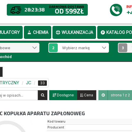
DARMOWA DOSTAWA
IN
28:23:36
OD 599ZŁ
+
MULATORY
CHEMIA
WULKANIZACJA
KATALOG PO
2
3
mochód
KTRYCZNY
JC
33
Dostępne
Cena
strona 1 z 2
C KOPUŁKA APARATU ZAPŁONOWEG
Kod towaru
Producent