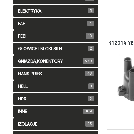
ELEKTRYKA
5
FAE
4
FEBI
13
K12014
YE
GŁOWICE I BLOKI SILN
2
GNIAZDA,KONEKTORY
570
HANS PRIES
46
HELL
1
HPR
2
INNE
169
IZOLACJE
35