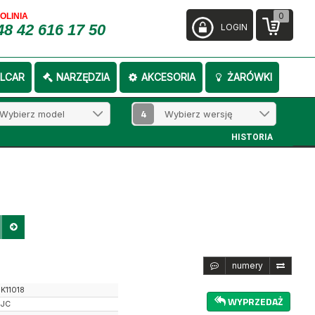
0
FOLINIA
48 42 616 17 50
LOGIN
LCAR
NARZĘDZIA
AKCESORIA
ŻARÓWKI
4
HISTORIA
numery
K11018
WYPRZEDAŻ
JC