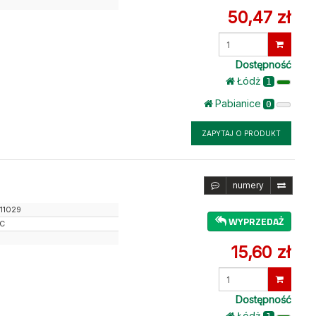
50,47 zł
Wprowadź
ilość
Dostępność
Łódż
1
Pabianice
0
ZAPYTAJ O PRODUKT
numery
11029
WYPRZEDAŻ
JC
15,60 zł
Wprowadź
ilość
Dostępność
Łódż