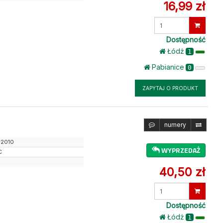
16,99 zł
Wprowadź
ilość
Dostępność
Łódż
1
Pabianice
0
ZAPYTAJ O PRODUKT
numery
12010
WYPRZEDAŻ
C
40,50 zł
Wprowadź
ilość
Dostępność
Łódż
1