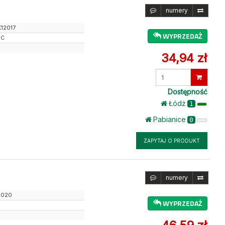
numery
K12017
WYPRZEDAŻ
JC
34,94 zł
Wprowadź
ilość
Dostępność
Łódż
1
Pabianice
0
ZAPYTAJ O PRODUKT
numery
2020
WYPRZEDAŻ