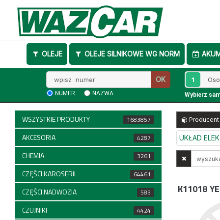
OLEJE
OLEJE SILNIKOWE WG NORM
AKU
Wpisz
1
OK
numer
NUMER
NAZWA
Wybierz sa
WSZYSTKIE PRODUKTY
1683857
Producent
AKCESORIA
4287
UKŁAD ELE
CHEMIA
Wyszukaj
3261
w
CZĘŚCI KAROSERII
64461
opisach
K11018
YE
CZĘŚCI NADWOZIA
583
CZUJNIKI
4424