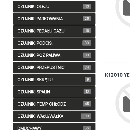
CZUJNIKI OLEJU
13
CZUJNIKI PARKOWANIA
26
CZUJNIKI PEDAŁU GAZU
16
CZUJNIKI PODCIŚ.
89
CZUJNIKI POZ PALIWA
13
CZUJNIKI PRZEPUSTNIC
24
K12010
YE
CZUJNIKI SKRĘTU
9
CZUJNIKI SPALIN
12
CZUJNIKI TEMP CHŁODZ
45
CZUJNIKI WAŁU/WAŁKA
193
DMUCHAWY
56