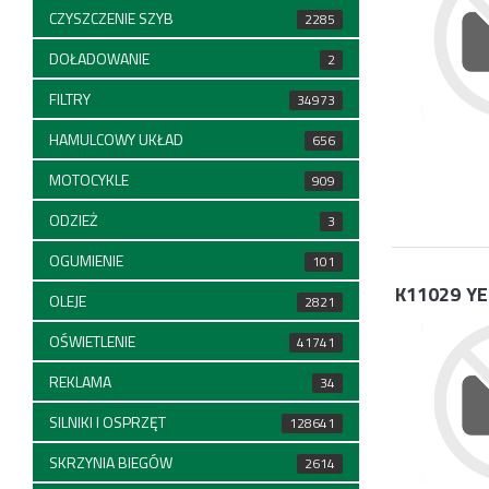
CZYSZCZENIE SZYB
2285
DOŁADOWANIE
2
FILTRY
34973
HAMULCOWY UKŁAD
656
MOTOCYKLE
909
ODZIEŻ
3
OGUMIENIE
101
K11029
YE
OLEJE
2821
OŚWIETLENIE
41741
REKLAMA
34
SILNIKI I OSPRZĘT
128641
SKRZYNIA BIEGÓW
2614