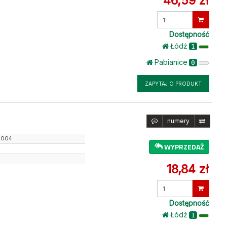
46,59 zł
Wprowadź
ilość
Dostępność
Łódż
1
Pabianice
0
ZAPYTAJ O PRODUKT
numery
3004
WYPRZEDAŻ
18,84 zł
Wprowadź
ilość
Dostępność
Łódż
1