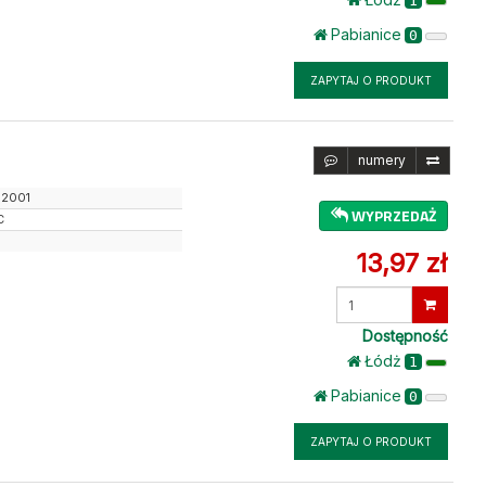
1
Pabianice
0
ZAPYTAJ O PRODUKT
numery
12001
WYPRZEDAŻ
C
13,97 zł
Wprowadź
ilość
Dostępność
Łódż
1
Pabianice
0
ZAPYTAJ O PRODUKT