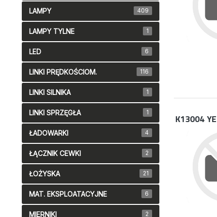
LAMPY
409
LAMPY TYLNE
1
LED
6
LINKI PRĘDKOŚCIOM.
116
LINKI SILNIKA
1
LINKI SPRZĘGŁA
1
K13004
YE
ŁADOWARKI
4
ŁĄCZNIK CEWKI
2
ŁOŻYSKA
21
MAT. EKSPLOATACYJNE
6
MIERNIKI
2