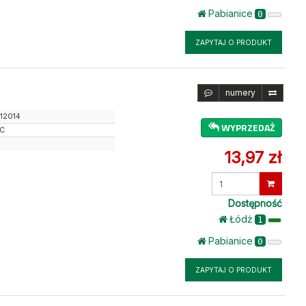
Pabianice
0
ZAPYTAJ O PRODUKT
numery
12014
WYPRZEDAŻ
JC
13,97 zł
Wprowadź
ilość
Dostępność
Łódż
1
Pabianice
0
ZAPYTAJ O PRODUKT