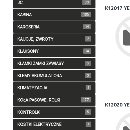
JC
33
K12017
YE
KABINA
165
KAROSERIA
14
KAUCJE, ZWROTY
2
KLAKSONY
14
KLAMKI ZAMKI ZAWIASY
6
KLEMY AKUMULATORA
3
KLIMATYZACJA
1
KOŁA PASOWE, ROLKI
177
K12020
YE
KONTROLKI
5
KOSTKI ELEKTRYCZNE
1