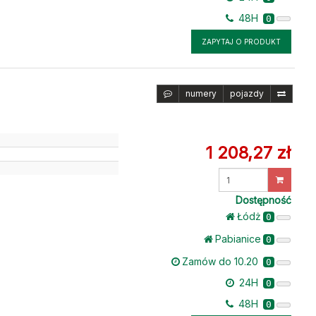
48H
0
ZAPYTAJ O PRODUKT
numery
pojazdy
1 208,27 zł
u
Wprowadź
ilość
Dostępność
Łódż
0
Pabianice
0
Zamów do 10.20
0
24H
0
48H
0