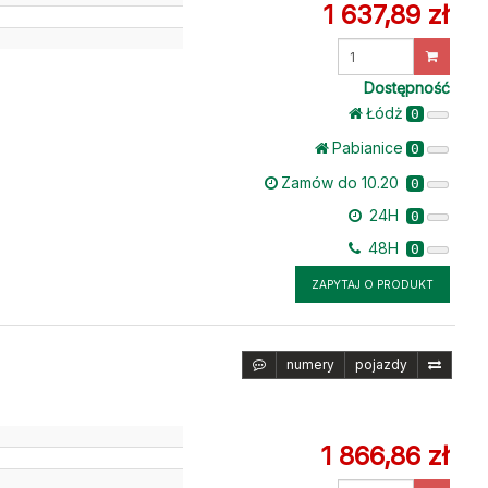
1 637,89 zł
u
Wprowadź
ilość
Dostępność
Łódż
0
Pabianice
0
Zamów do 10.20
0
24H
0
48H
0
ZAPYTAJ O PRODUKT
numery
pojazdy
1 866,86 zł
u