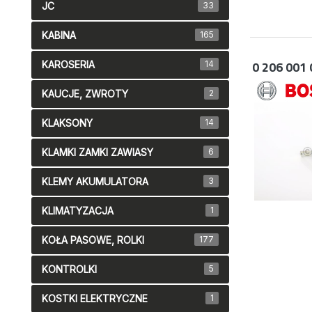
JC
33
KABINA
165
0 206 001 
KAROSERIA
14
KAUCJE, ZWROTY
2
KLAKSONY
14
KLAMKI ZAMKI ZAWIASY
6
KLEMY AKUMULATORA
3
KLIMATYZACJA
1
KOŁA PASOWE, ROLKI
177
KONTROLKI
5
KOSTKI ELEKTRYCZNE
1