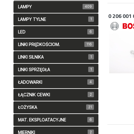
LAMPY
409
0 206 001 
LAMPY TYLNE
1
LED
6
LINKI PRĘDKOŚCIOM.
116
LINKI SILNIKA
1
LINKI SPRZĘGŁA
1
ŁADOWARKI
4
ŁĄCZNIK CEWKI
2
ŁOŻYSKA
21
MAT. EKSPLOATACYJNE
6
MIERNIKI
2