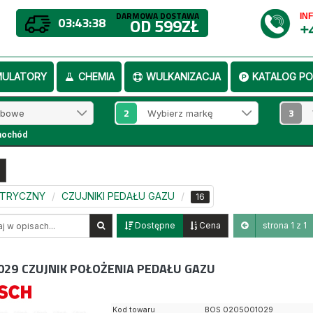
DARMOWA DOSTAWA
IN
03:43:37
OD 599ZŁ
+
MULATORY
CHEMIA
WULKANIZACJA
KATALOG PO
2
3
mochód
KTRYCZNY
CZUJNIKI PEDAŁU GAZU
16
Dostępne
Cena
strona 1 z 1
029
CZUJNIK POŁOŻENIA PEDAŁU GAZU
Kod towaru
BOS 0205001029