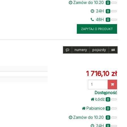
Zamów do 10.20
0
24H
0
48H
0
ZAPYTAJ O PRODUKT
numery
pojazdy
1 716,10 zł
u
Wprowadź
ilość
Dostępność
Łódż
0
Pabianice
0
Zamów do 10.20
0
24H
0