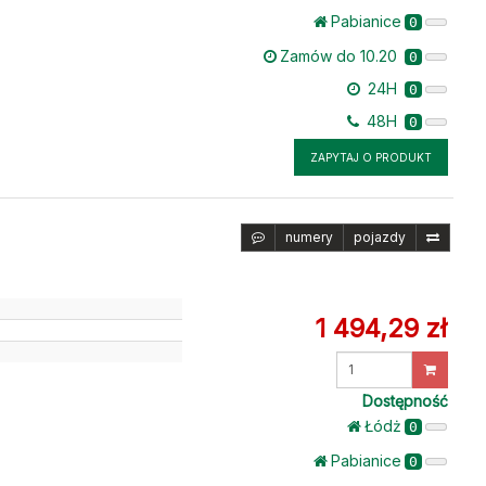
Pabianice
0
Zamów do 10.20
0
24H
0
48H
0
ZAPYTAJ O PRODUKT
numery
pojazdy
1 494,29 zł
u
Wprowadź
ilość
Dostępność
Łódż
0
Pabianice
0