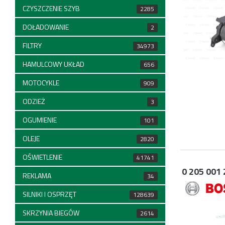
CZYSZCZENIE SZYB
2285
DOŁADOWANIE
2
FILTRY
34973
HAMULCOWY UKŁAD
656
MOTOCYKLE
909
ODZIEŻ
3
OGUMIENIE
101
OLEJE
2820
OŚWIETLENIE
41741
0 205 001 
REKLAMA
34
SILNIKI I OSPRZĘT
128639
SKRZYNIA BIEGÓW
2614