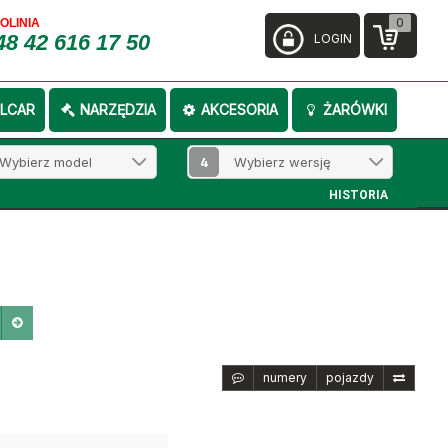
0
FOLINIA
48 42 616 17 50
LOGIN
LCAR
NARZĘDZIA
AKCESORIA
ŻARÓWKI
4
HISTORIA
numery
pojazdy