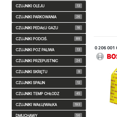
CZUJNIKI OLEJU
13
CZUJNIKI PARKOWANIA
26
CZUJNIKI PEDAŁU GAZU
16
CZUJNIKI PODCIŚ.
89
0 206 001 
CZUJNIKI POZ PALIWA
13
CZUJNIKI PRZEPUSTNIC
24
CZUJNIKI SKRĘTU
9
CZUJNIKI SPALIN
12
CZUJNIKI TEMP CHŁODZ
45
CZUJNIKI WAŁU/WAŁKA
193
DMUCHAWY
56