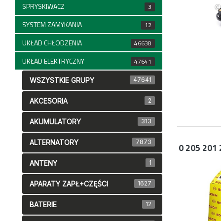
SPRYSKIWACZ
3
SYSTEM ZAMYKANIA
12
UKŁAD CHŁODZENIA
46638
UKŁAD ELEKTRYCZNY
47641
WSZYSTKIE GRUPY
47641
AKCESORIA
2
AKUMULATORY
313
ALTERNATORY
7873
0 205 201 
ANTENY
1
APARATY ZAPŁ+CZĘŚCI
1627
BATERIE
12