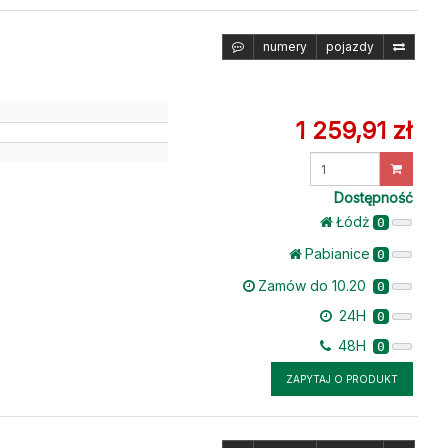
numery
pojazdy
1 259,91 zł
u
Wprowadź
ilość
Dostępność
Łódż
0
Pabianice
0
Zamów do 10.20
0
24H
0
48H
0
ZAPYTAJ O PRODUKT