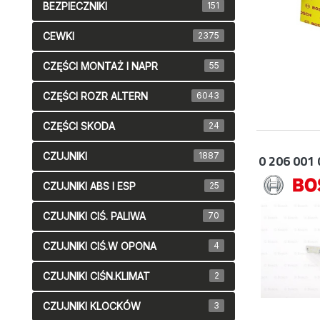
BEZPIECZNIKI
151
CEWKI
2375
CZĘŚCI MONTAŻ I NAPR
55
CZĘŚCI ROZR ALTERN
6043
CZĘŚCI SKODA
24
CZUJNIKI
1887
0 206 001 
CZUJNIKI ABS I ESP
25
CZUJNIKI CIŚ. PALIWA
70
CZUJNIKI CIŚ.W OPONA
4
CZUJNIKI CIŚN.KLIMAT
2
CZUJNIKI KLOCKÓW
3