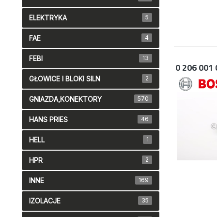
ELEKTRYKA
5
FAE
4
FEBI
13
0 206 001 
GŁOWICE I BLOKI SILN
2
GNIAZDA,KONEKTORY
570
HANS PRIES
46
HELL
1
HPR
2
INNE
169
IZOLACJE
35