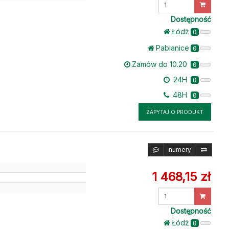
Wprowadź
ilość
Dostępność
Łódż
0
Pabianice
0
Zamów do 10.20
0
24H
0
48H
0
ZAPYTAJ O PRODUKT
numery
1 468,15 zł
Wprowadź
ilość
Dostępność
Łódż
0