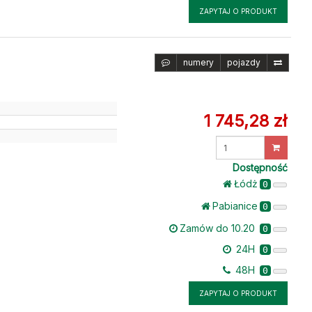
ZAPYTAJ O PRODUKT
numery
pojazdy
1 745,28 zł
u
Wprowadź
ilość
Dostępność
Łódż
0
Pabianice
0
Zamów do 10.20
0
24H
0
48H
0
ZAPYTAJ O PRODUKT