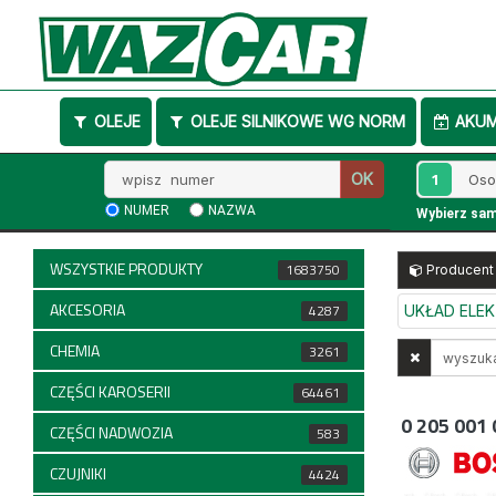
OLEJE
OLEJE SILNIKOWE WG NORM
AKU
Wpisz
1
OK
numer
NUMER
NAZWA
Wybierz sa
WSZYSTKIE PRODUKTY
1683750
Producent
AKCESORIA
4287
UKŁAD ELE
CHEMIA
Wyszukaj
3261
w
CZĘŚCI KAROSERII
64461
opisach
0 205 001 
CZĘŚCI NADWOZIA
583
CZUJNIKI
4424