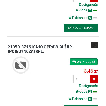
ilość
Dostępność
Łódż
2
Pabianice
0
ZAPYTAJ O PRODUKT
21050-371610410
OPRAWKA ŻAR.
(POJEDYNCZA) KPL.
WYPRZEDAŻ
3,46 zł
Wprowadź
ilość
Dostępność
Łódż
2
Pabianice
0