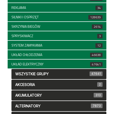
REKLAMA
34
SILNIKI I OSPRZĘT
128639
SKRZYNIA BIEGÓW
2614
SPRYSKIWACZ
3
SYSTEM ZAMYKANIA
12
UKŁAD CHŁODZENIA
46638
UKŁAD ELEKTRYCZNY
47641
WSZYSTKIE GRUPY
47641
AKCESORIA
2
AKUMULATORY
313
ALTERNATORY
7873