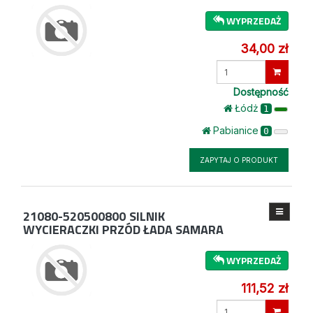
WYPRZEDAŻ
34,00 zł
Wprowadź
ilość
Dostępność
Łódż
1
Pabianice
0
ZAPYTAJ O PRODUKT
21080-520500800
SILNIK
WYCIERACZKI PRZÓD ŁADA SAMARA
WYPRZEDAŻ
111,52 zł
Wprowadź