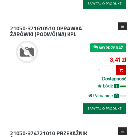
ZAPYTAJ O PRODUKT
21050-371610510
OPRAWKA
ŻARÓWKI (PODWÓJNA) KPL
WYPRZEDAŻ
3,41 zł
Wprowadź
ilość
Dostępność
Łódż
1
Pabianice
0
ZAPYTAJ O PRODUKT
21050-374721010
PRZEKAŹNIK