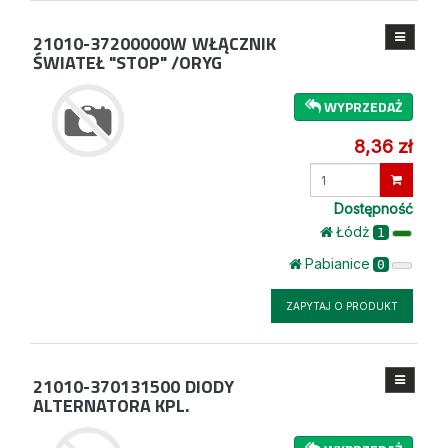
21010-37200000W
WŁĄCZNIK
ŚWIATEŁ "STOP" /ORYG
WYPRZEDAŻ
8,36 zł
Wprowadź
ilość
Dostępność
Łódż
1
Pabianice
0
ZAPYTAJ O PRODUKT
21010-370131500
DIODY
ALTERNATORA KPL.