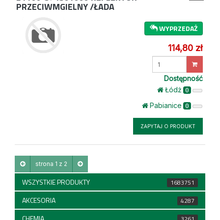
PRZECIWMGIELNY /ŁADA
WYPRZEDAŻ
114,80 zł
Wprowadź
ilość
Dostępność
Łódż
0
Pabianice
0
ZAPYTAJ O PRODUKT
strona 1 z 2
WSZYSTKIE PRODUKTY
1683751
AKCESORIA
4287
CHEMIA
3261