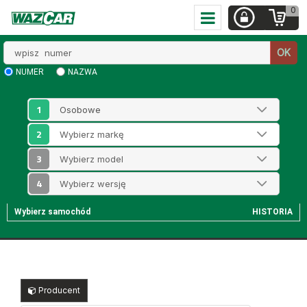
0
Wpisz
OK
numer
NUMER
NAZWA
1
2
3
4
Wybierz samochód
HISTORIA
Producent