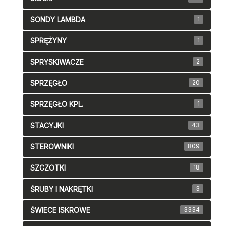
SONDY LAMBDA
1
SPRĘŻYNY
1
SPRYSKIWACZE
2
SPRZĘGŁO
20
SPRZĘGŁO KPL.
1
STACYJKI
43
STEROWNIKI
809
SZCZOTKI
18
ŚRUBY I NAKRĘTKI
3
ŚWIECE ISKROWE
3334