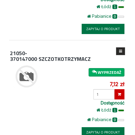
Łódż
1
Pabianice
0
ZAPYTAJ O PRODUKT
21050-
370147000
SZCZOTKOTRZYMACZ
WYPRZEDAŻ
7,12 zł
Wprowadź
ilość
Dostępność
Łódż
1
Pabianice
0
ZAPYTAJ O PRODUKT