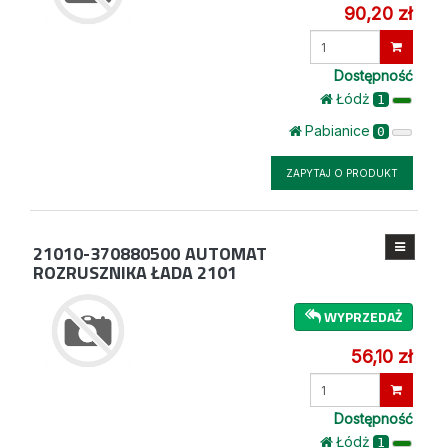
90,20 zł
Wprowadź
ilość
Dostępność
Łódż
1
Pabianice
0
ZAPYTAJ O PRODUKT
21010-370880500
AUTOMAT
ROZRUSZNIKA ŁADA 2101
WYPRZEDAŻ
56,10 zł
Wprowadź
ilość
Dostępność
Łódż
1