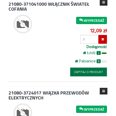
21080-371041000
WŁĄCZNIK ŚWIATEŁ
COFANIA
WYPRZEDAŻ
12,09 zł
Wprowadź
ilość
Dostępność
Łódż
1
Pabianice
0
ZAPYTAJ O PRODUKT
21080-3724017
WIĄZKA PRZEWODÓW
ELEKTRYCZNYCH
WYPRZEDAŻ