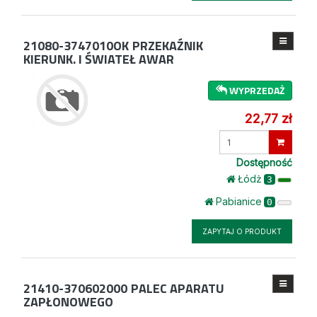
21080-3747010OK
PRZEKAŹNIK
KIERUNK. I ŚWIATEŁ AWAR
WYPRZEDAŻ
22,77 zł
Wprowadź
ilość
Dostępność
Łódż
3
Pabianice
0
ZAPYTAJ O PRODUKT
21410-370602000
PALEC APARATU
ZAPŁONOWEGO