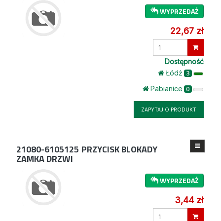
WYPRZEDAŻ
22,67 zł
Wprowadź
ilość
Dostępność
Łódż
3
Pabianice
0
ZAPYTAJ O PRODUKT
21080-6105125
PRZYCISK BLOKADY
ZAMKA DRZWI
WYPRZEDAŻ
3,44 zł
Wprowadź