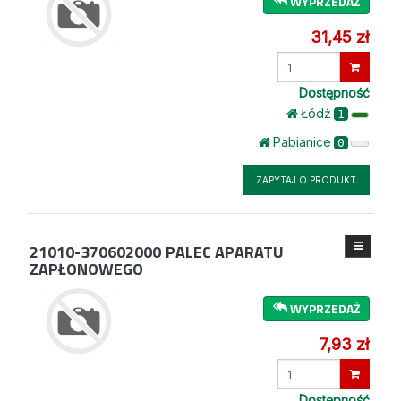
WYPRZEDAŻ
31,45 zł
Wprowadź
ilość
Dostępność
Łódż
1
Pabianice
0
ZAPYTAJ O PRODUKT
21010-370602000
PALEC APARATU
ZAPŁONOWEGO
WYPRZEDAŻ
7,93 zł
Wprowadź
ilość
Dostępność