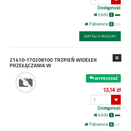
ilość
Dostępność
Łódż
1
Pabianice
0
ZAPYTAJ O PRODUKT
21410-170208100
TRZPIEŃ WIDEŁEK
PRZEŁĄCZANIA W
WYPRZEDAŻ
13,14 zł
Wprowadź
ilość
Dostępność
Łódż
1
Pabianice
0