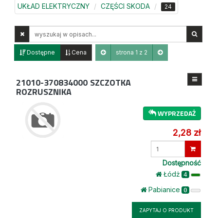
UKŁAD ELEKTRYCZNY
CZĘŚCI SKODA
24
Wyszukaj
w
opisach
Dostępne
Cena
strona 1 z 2
21010-370834000
SZCZOTKA
ROZRUSZNIKA
WYPRZEDAŻ
2,28 zł
Wprowadź
ilość
Dostępność
Łódż
4
Pabianice
0
ZAPYTAJ O PRODUKT