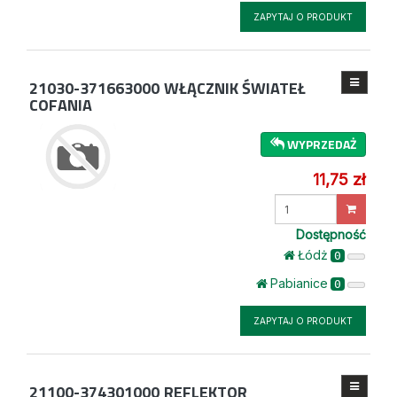
ZAPYTAJ O PRODUKT
21030-371663000
WŁĄCZNIK ŚWIATEŁ
COFANIA
WYPRZEDAŻ
11,75 zł
Wprowadź
ilość
Dostępność
Łódż
0
Pabianice
0
ZAPYTAJ O PRODUKT
21100-374301000
REFLEKTOR