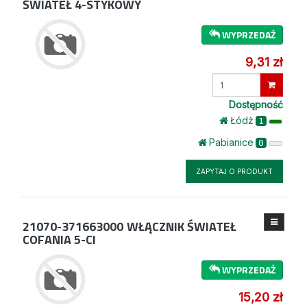
ŚWIATEŁ 4-STYKOWY
WYPRZEDAŻ
9,31 zł
Wprowadź
ilość
Dostępność
Łódż
1
Pabianice
0
ZAPYTAJ O PRODUKT
21070-371663000
WŁĄCZNIK ŚWIATEŁ
COFANIA 5-CI
WYPRZEDAŻ
15,20 zł