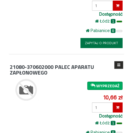
Wprowadź
ilość
Dostępność
Łódż
1
Pabianice
0
ZAPYTAJ O PRODUKT
21080-370602000
PALEC APARATU
ZAPŁONOWEGO
WYPRZEDAŻ
10,66 zł
Wprowadź
ilość
Dostępność
Łódż
1
Pabianice
0