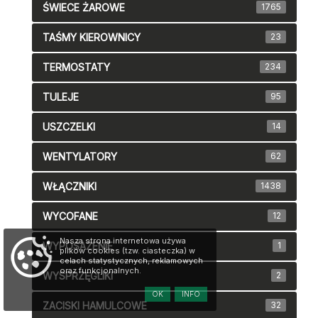
ŚWIECE ŻAROWE
1765
TAŚMY KIEROWNICY
23
TERMOSTATY
234
TULEJE
95
USZCZELKI
14
WENTYLATORY
62
WŁĄCZNIKI
1438
WYCOFANE
12
Nasza strona internetowa używa
WYPOSAŻENIE
1
plików cookies (tzw. ciasteczka) w
celach statystycznych, reklamowych
oraz funkcjonalnych.
WYSPRZĘGLIKI
2
OK
INFO
ZACISKI HAMULCOWE
32