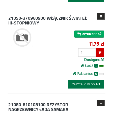
21050-370960900
WŁĄCZNIK ŚWIATEŁ
III-STOPNIOWY
WYPRZEDAŻ
11,75 zł
Wprowadź
ilość
Dostępność
Łódż
1
Pabianice
0
ZAPYTAJ O PRODUKT
21080-810108100
REZYSTOR
NAGRZEWNICY ŁADA SAMARA