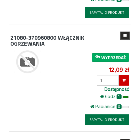
ZAPYTAJ O PRODUKT
21080-370960800
WŁĄCZNIK
OGRZEWANIA
WYPRZEDAŻ
12,09 zł
Wprowadź
ilość
Dostępność
Łódż
1
Pabianice
0
ZAPYTAJ O PRODUKT