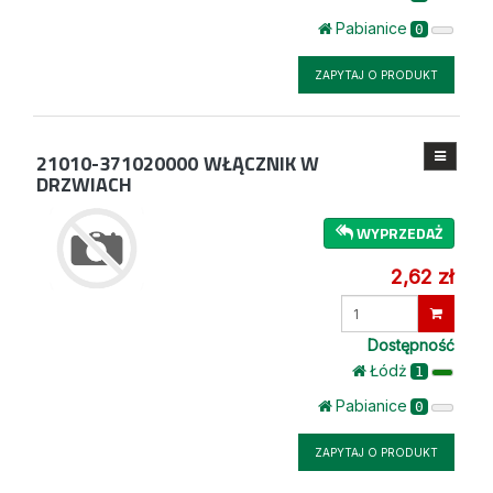
Pabianice
0
ZAPYTAJ O PRODUKT
21010-371020000
WŁĄCZNIK W
DRZWIACH
WYPRZEDAŻ
2,62 zł
Wprowadź
ilość
Dostępność
Łódż
1
Pabianice
0
ZAPYTAJ O PRODUKT