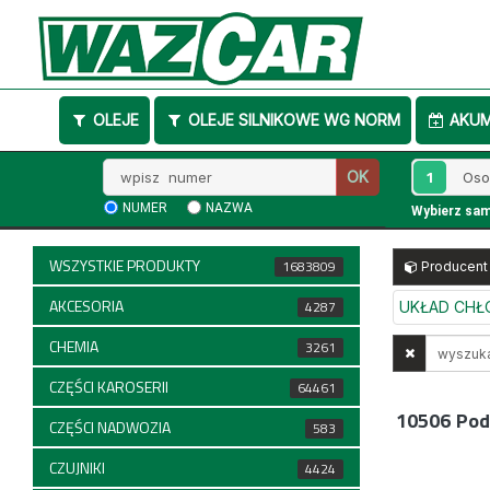
OLEJE
OLEJE SILNIKOWE WG NORM
AKU
Wpisz
1
OK
numer
NUMER
NAZWA
Wybierz sa
WSZYSTKIE PRODUKTY
1683809
Producent
AKCESORIA
4287
UKŁAD CHŁ
CHEMIA
Wyszukaj
3261
w
CZĘŚCI KAROSERII
64461
opisach
10506
Pod
CZĘŚCI NADWOZIA
583
CZUJNIKI
4424