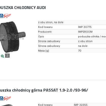
USZKA CHŁODNICY AUDI
z obu stron, na dole
Kod towaru
IMP 30775
Producent
IMPERGOM
Opis
poduszka silnika / m
Strona zabudowy
z obu stron
Strona zabudowy
na dole
Masa [g]
70
2
uszka chłodnicy górna PASSAT 1.9-2.0 /93-96/
Kod towaru
IMP 32355