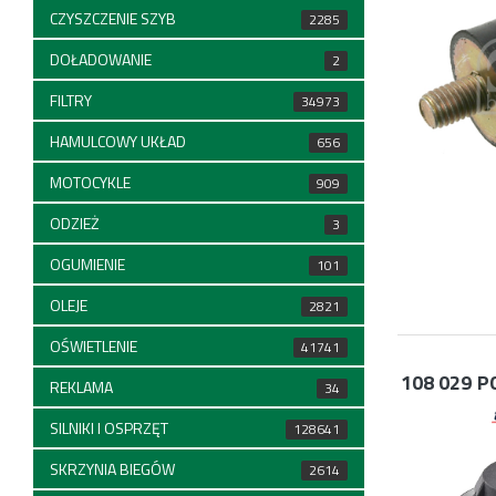
CZYSZCZENIE SZYB
2285
DOŁADOWANIE
2
FILTRY
34973
HAMULCOWY UKŁAD
656
MOTOCYKLE
909
ODZIEŻ
3
OGUMIENIE
101
OLEJE
2821
OŚWIETLENIE
41741
108 029
P
REKLAMA
34
SILNIKI I OSPRZĘT
128641
SKRZYNIA BIEGÓW
2614