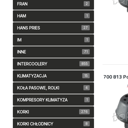
FRAN
2
HAM
1
HANS PRIES
27
IM
1
INNE
71
INTERCOOLERY
855
700 813
P
KLIMATYZACJA
15
KOŁA PASOWE, ROLKI
4
KOMPRESORY KLIMATYZA
1
KORKI
276
KORKI CHŁODNICY
8