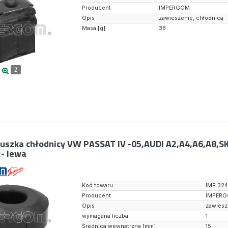
Producent
IMPERGOM
Opis
zawieszenie, chłodnica
Masa [g]
38
2
uszka chłodnicy VW PASSAT IV -05,AUDI A2,A4,A6,A8,S
- lewa
Kod towaru
IMP 324
Producent
IMPER
Opis
zawiesz
wymagana liczba
1
Średnica wewnętrzna [mm]
15