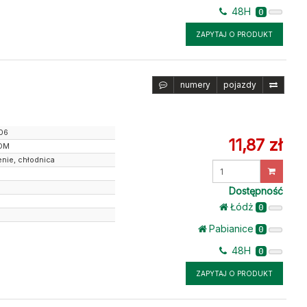
48H
0
ZAPYTAJ O PRODUKT
numery
pojazdy
06
11,87 zł
OM
nie, chłodnica
Wprowadź
ilość
5
Dostępność
Łódż
0
Pabianice
0
48H
0
ZAPYTAJ O PRODUKT