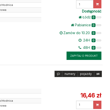
Wprowadź
 chłodnica
ilość
mowa
Dostępność
Łódż
0
Pabianice
0
Zamów do 10.20
0
24H
0
48H
0
ZAPYTAJ O PRODUKT
numery
pojazdy
16,46 zł
 chłodnica
Wprowadź
mowa
ilość