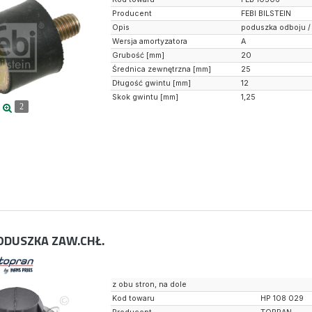
Producent
FEBI BILSTEIN
Opis
poduszka odboju 
Wersja amortyzatora
A
Grubość [mm]
20
Średnica zewnętrzna [mm]
25
Długość gwintu [mm]
12
Skok gwintu [mm]
1,25
2
ODUSZKA ZAW.CHŁ.
z obu stron, na dole
Kod towaru
HP 108 029