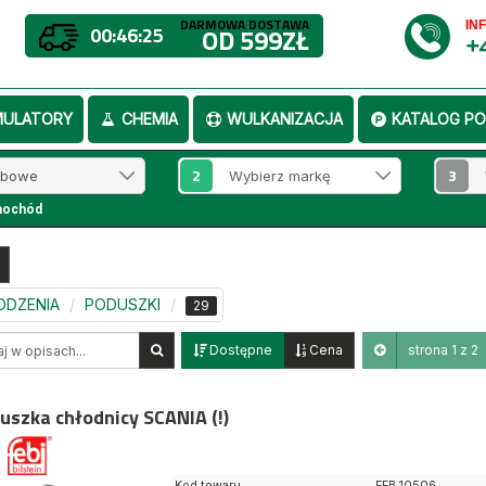
DARMOWA DOSTAWA
IN
00:46:24
OD 599ZŁ
+
MULATORY
CHEMIA
WULKANIZACJA
KATALOG PO
2
3
mochód
ODZENIA
PODUSZKI
29
Dostępne
Cena
strona 1 z 2
uszka chłodnicy SCANIA (!)
Kod towaru
FEB 10506