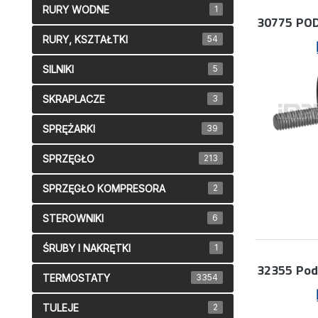
RURY WODNE
1
30775
POD
RURY, KSZTAŁTKI
54
SILNIKI
5
SKRAPLACZE
3
SPRĘŻARKI
39
SPRZĘGŁO
213
SPRZĘGŁO KOMPRESORA
2
STEROWNIKI
6
ŚRUBY I NAKRĘTKI
1
32355
Pod
TERMOSTATY
3354
TULEJE
2