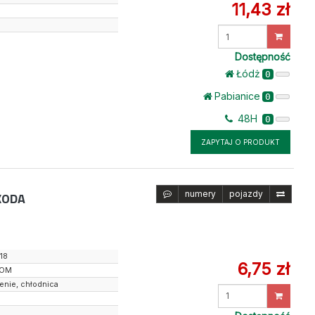
11,43 zł
Wprowadź
ilość
Dostępność
Łódż
0
Pabianice
0
48H
0
ZAPYTAJ O PRODUKT
numery
pojazdy
KODA
18
6,75 zł
GOM
enie, chłodnica
Wprowadź
ilość