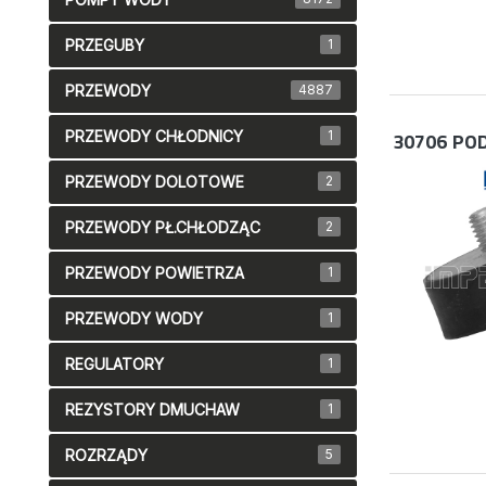
PRZEGUBY
1
PRZEWODY
4887
PRZEWODY CHŁODNICY
1
30706
POD
PRZEWODY DOLOTOWE
2
PRZEWODY PŁ.CHŁODZĄC
2
PRZEWODY POWIETRZA
1
PRZEWODY WODY
1
REGULATORY
1
REZYSTORY DMUCHAW
1
ROZRZĄDY
5