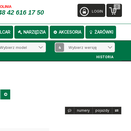
0
FOLINIA
48 42 616 17 50
LOGIN
LCAR
NARZĘDZIA
AKCESORIA
ŻARÓWKI
4
HISTORIA
numery
pojazdy