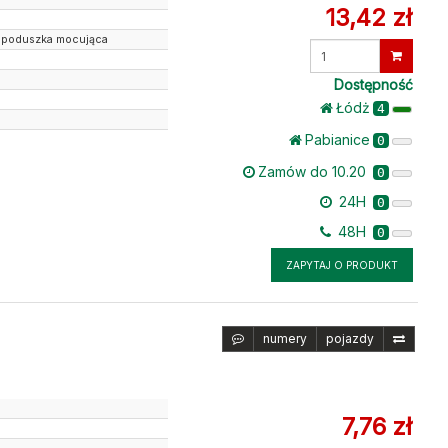
13,42 zł
/ poduszka mocująca
Wprowadź
ilość
Dostępność
Łódż
4
Pabianice
0
Zamów do 10.20
0
24H
0
48H
0
ZAPYTAJ O PRODUKT
numery
pojazdy
7,76 zł