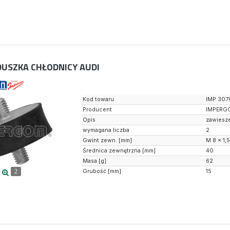
USZKA CHŁODNICY AUDI
Kod towaru
IMP 307
Producent
IMPERG
Opis
zawiesze
wymagana liczba
2
Gwint zewn. [mm]
M 8 x 1,
Średnica zewnętrzna [mm]
40
Masa [g]
62
Grubość [mm]
15
2