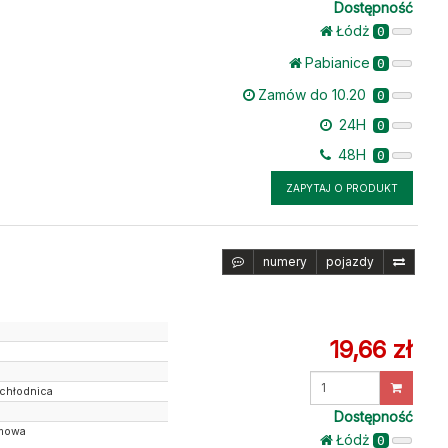
Dostępność
Łódż
0
Pabianice
0
Zamów do 10.20
0
24H
0
48H
0
ZAPYTAJ O PRODUKT
numery
pojazdy
19,66 zł
Wprowadź
 chłodnica
ilość
Dostępność
mowa
Łódż
0