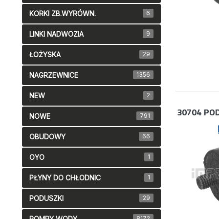
KORKI ZB.WYRÓWN.
6
LINKI NADWOZIA
9
ŁOŻYSKA
29
NAGRZEWNICE
1356
NEW
2
30704
POD
NOWE
791
OBUDOWY
66
OYO
1
PŁYNY DO CHŁODNIC
1
PODUSZKI
29
POMPY WODY
8172