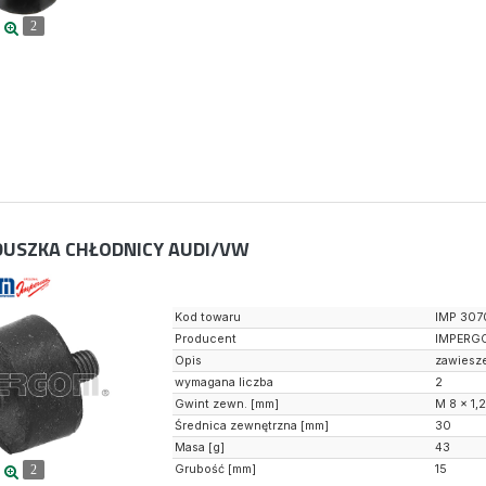
2
USZKA CHŁODNICY AUDI/VW
Kod towaru
IMP 307
Producent
IMPERG
Opis
zawiesze
wymagana liczba
2
Gwint zewn. [mm]
M 8 x 1,
Średnica zewnętrzna [mm]
30
Masa [g]
43
Grubość [mm]
15
2