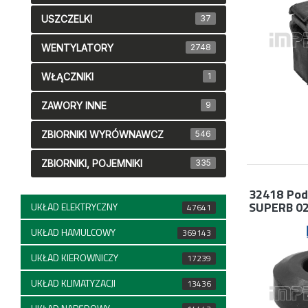
USZCZELKI
37
WENTYLATORY
2748
WŁĄCZNIKI
1
ZAWORY INNE
9
ZBIORNIKI WYRÓWNAWCZ
546
ZBIORNIKI, POJEMNIKI
335
32418
Pod
SUPERB 02
UKŁAD ELEKTRYCZNY
47641
UKŁAD HAMULCOWY
369143
UKŁAD KIEROWNICZY
17239
UKŁAD KLIMATYZACJI
13436