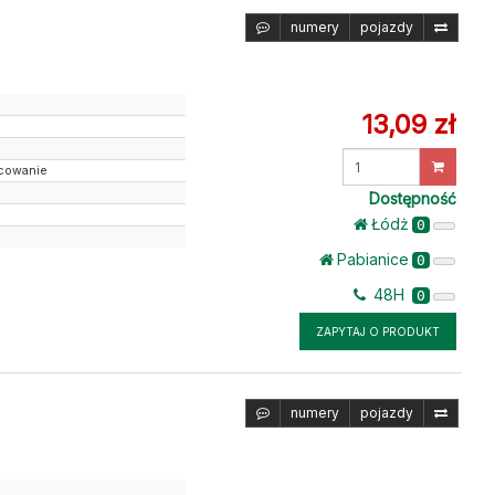
numery
pojazdy
13,09 zł
Wprowadź
ocowanie
ilość
Dostępność
Łódż
0
Pabianice
0
48H
0
ZAPYTAJ O PRODUKT
numery
pojazdy