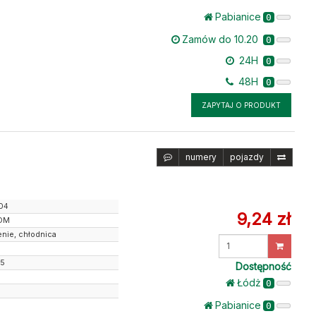
Pabianice
0
Zamów do 10.20
0
24H
0
48H
0
ZAPYTAJ O PRODUKT
numery
pojazdy
04
9,24 zł
OM
nie, chłodnica
Wprowadź
ilość
25
Dostępność
Łódż
0
Pabianice
0