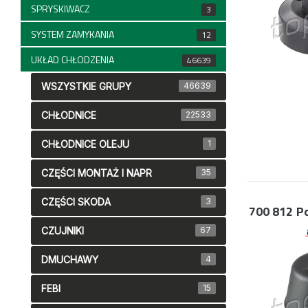
SPRYSKIWACZ
3
SYSTEM ZAMYKANIA
12
UKŁAD CHŁODZENIA
46639
WSZYSTKIE GRUPY
46639
CHŁODNICE
22533
CHŁODNICE OLEJU
1
CZĘŚCI MONTAŻ I NAPR
35
CZĘŚCI SKODA
3
700 812
Po
CZUJNIKI
67
DMUCHAWY
4
FEBI
15