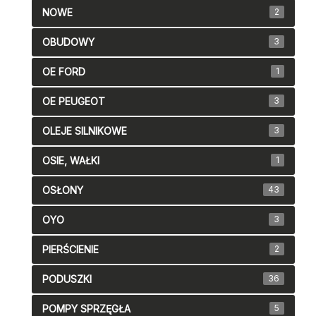
NOWE
2
OBUDOWY
3
OE FORD
1
OE PEUGEOT
3
OLEJE SILNIKOWE
3
OSIE, WAŁKI
1
OSŁONY
43
OYO
3
PIERŚCIENIE
2
PODUSZKI
36
POMPY SPRZĘGŁA
5