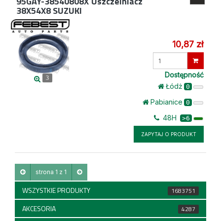
95GAY-38540808X
Uszczelniacz
38X54X8 SUZUKI
10,87 zł
Wprowadź
ilość
Dostępność
3
Łódż
0
Pabianice
0
48H
>6
ZAPYTAJ O PRODUKT
strona 1 z 1
WSZYSTKIE PRODUKTY
1683751
AKCESORIA
4287