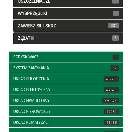
USZCZELNIACZE
3
WYSPRZĘGLIKI
1
ZAWIESZ SIL I SKRZ
601
ZĘBATKI
6
SPRYSKIWACZ
3
SYSTEM ZAMYKANIA
12
UKŁAD CHŁODZENIA
46638
UKŁAD ELEKTRYCZNY
47641
UKŁAD HAMULCOWY
369143
UKŁAD KIEROWNICZY
17239
UKŁAD KLIMATYZACJI
13436