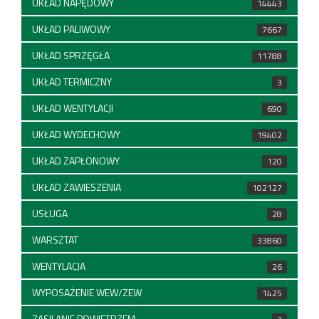
UKŁAD NAPĘDOWY
14443
UKŁAD PALIWOWY
7667
UKŁAD SPRZĘGŁA
11788
UKŁAD TERMICZNY
3
UKŁAD WENTYLACJI
690
UKŁAD WYDECHOWY
19402
UKŁAD ZAPŁONOWY
120
UKŁAD ZAWIESZENIA
102127
USŁUGA
28
WARSZTAT
33860
WENTYLACJA
26
WYPOSAŻENIE WEW/ZEW
1425
ZASILANIE POWIETRZEM