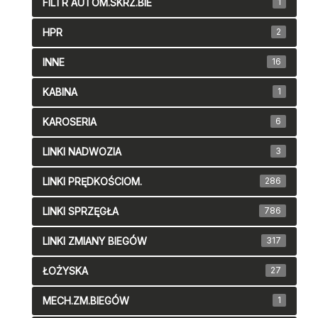
FILTR AUTOM.SKRZ.BIE
1
HPR
2
INNE
16
KABINA
1
KAROSERIA
6
LINKI NADWOZIA
3
LINKI PRĘDKOŚCIOM.
286
LINKI SPRZĘGŁA
786
LINKI ZMIANY BIEGÓW
317
ŁOŻYSKA
27
MECH.ZM.BIEGÓW
1