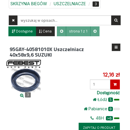
SKRZYNIA BIEGÓW
USZCZELNIACZE
3
Wyszukaj
w
opisach
Dostępne
Cena
strona 1 z 1
95GAY-40581010X
Uszczelniacz
40x58x9,6 SUZUKI
12,16 zł
Wprowadź
ilość
Dostępność
3
Łódż
5
Pabianice
0
48H
>6
ZAPYTAJ O PRODUKT