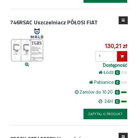
746RSAC
Uszczelniacz PÓŁOSI FIAT
130,21 zł
Wprowadź
ilość
Dostępność
Łódż
0
Pabianice
0
Zamów do 10.20
6
24H
6
ZAPYTAJ O PRODUKT