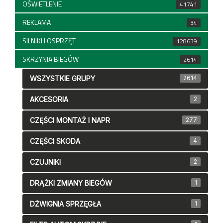
OŚWIETLENIE
41741
REKLAMA
34
SILNIKI I OSPRZĘT
128639
SKRZYNIA BIEGÓW
2614
WSZYSTKIE GRUPY
2614
AKCESORIA
2
CZĘŚCI MONTAŻ I NAPR
277
CZĘŚCI SKODA
4
CZUJNIKI
2
DRĄŻKI ZMIANY BIEGÓW
1
DŻWIGNIA SPRZĘGŁA
1