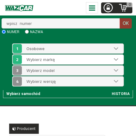
0
Wpisz
OK
numer
NUMER
NAZWA
1
2
3
4
Wybierz samochód
HISTORIA
Producent