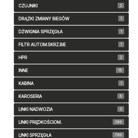
CZUJNIKI
2
DRĄŻKI ZMIANY BIEGÓW
1
DŻWIGNIA SPRZĘGŁA
1
FILTR AUTOM.SKRZ.BIE
1
HPR
2
INNE
16
KABINA
1
KAROSERIA
6
LINKI NADWOZIA
3
LINKI PRĘDKOŚCIOM.
286
LINKI SPRZĘGŁA
786