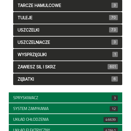
TARCZE HAMULCOWE
3
TULEJE
70
USZCZELKI
73
USZCZELNIACZE
3
WYSPRZĘGLIKI
1
ZAWIESZ SIL I SKRZ
601
ZĘBATKI
6
SPRYSKIWACZ
3
SYSTEM ZAMYKANIA
12
UKŁAD CHŁODZENIA
46639
UKŁAD ELEKTRYCZNY
47641