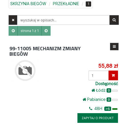
SKRZYNIA BIEGÓW
PRZEKŁADNIE
1
Wyszukaj
w
opisach
strona 1 z 1
99-11005
MECHANIZM ZMIANY
BIEGÓW
55,88 zł
Wprowadź
ilość
Dostępność
Łódż
0
Pabianice
0
48H
>6
ZAPYTAJ O PRODUKT