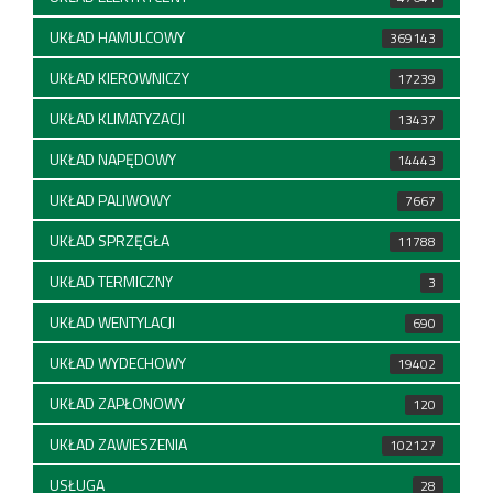
UKŁAD HAMULCOWY
369143
UKŁAD KIEROWNICZY
17239
UKŁAD KLIMATYZACJI
13437
UKŁAD NAPĘDOWY
14443
UKŁAD PALIWOWY
7667
UKŁAD SPRZĘGŁA
11788
UKŁAD TERMICZNY
3
UKŁAD WENTYLACJI
690
UKŁAD WYDECHOWY
19402
UKŁAD ZAPŁONOWY
120
UKŁAD ZAWIESZENIA
102127
USŁUGA
28