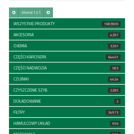
strona 1 z 1
WSZYSTKIE PRODUKTY
1683809
AKCESORIA
4287
CHEMIA
3261
CZĘŚCI KAROSERII
64461
CZĘŚCI NADWOZIA
583
CZUJNIKI
4424
CZYSZCZENIE SZYB
2285
DOŁADOWANIE
2
FILTRY
34973
HAMULCOWY UKŁAD
656