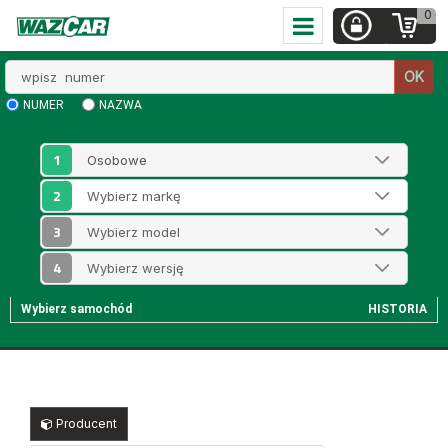
0
Wpisz
OK
numer
NUMER
NAZWA
1
2
3
4
Wybierz samochód
HISTORIA
Producent