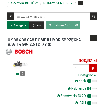
SKRZYNIA BIEGÓW
POMPY SPRZĘGŁA
5
Wyszukaj
w
opisach
Dostępne
Cena
strona 1 z 1
0 986 486 048
POMPA HYDR.SPRZĘGŁA
VAG T4 98- 2.5TDI /B (!)
366,87 zł
Wprowadź
ilość
5
Dostępność
Łódż
0
Pabianice
0
Zamów do 10.20
0
24H
0