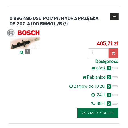
0 986 486 056
POMPA HYDR.SPRZĘGŁA
DB 207-410D BM601 /B (!)
465,71 zł
Wprowadź
2
ilość
Dostępność
Łódż
0
Pabianice
0
Zamów do 10.20
0
24H
0
48H
0
ZAPYTAJ O PRODUKT