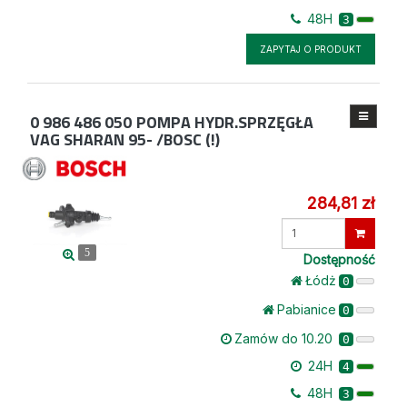
48H
3
ZAPYTAJ O PRODUKT
0 986 486 050
POMPA HYDR.SPRZĘGŁA
VAG SHARAN 95- /BOSC (!)
284,81 zł
Wprowadź
ilość
5
Dostępność
Łódż
0
Pabianice
0
Zamów do 10.20
0
24H
4
48H
3