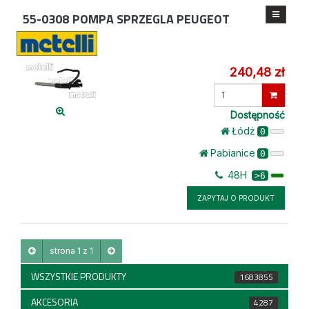
55-0308
POMPA SPRZEGLA PEUGEOT
240,48 zł
Wprowadź
ilość
Dostępność
Łódż
0
Pabianice
0
48H
>6
ZAPYTAJ O PRODUKT
strona 1 z 1
WSZYSTKIE PRODUKTY
1683855
AKCESORIA
4287