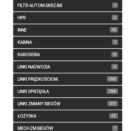
FILTR AUTOM.SKRZ.BIE
1
HPR
2
INNE
16
KABINA
1
KAROSERIA
6
LINKI NADWOZIA
3
LINKI PRĘDKOŚCIOM.
286
LINKI SPRZĘGŁA
786
LINKI ZMIANY BIEGÓW
317
ŁOŻYSKA
27
MECH.ZM.BIEGÓW
1