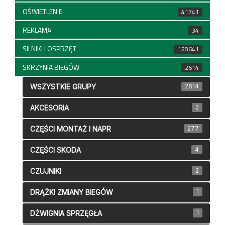
OŚWIETLENIE
41741
REKLAMA
34
SILNIKI I OSPRZĘT
128641
SKRZYNIA BIEGÓW
2614
WSZYSTKIE GRUPY
2614
AKCESORIA
2
CZĘŚCI MONTAŻ I NAPR
277
CZĘŚCI SKODA
4
CZUJNIKI
2
DRĄŻKI ZMIANY BIEGÓW
1
DŻWIGNIA SPRZĘGŁA
1