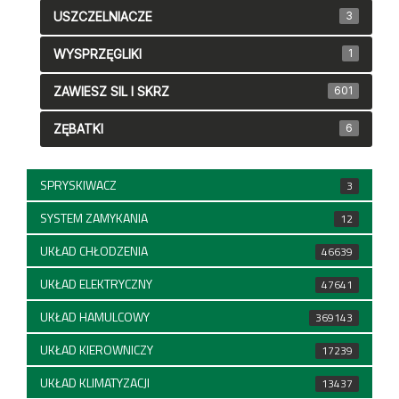
USZCZELNIACZE
3
WYSPRZĘGLIKI
1
ZAWIESZ SIL I SKRZ
601
ZĘBATKI
6
SPRYSKIWACZ
3
SYSTEM ZAMYKANIA
12
UKŁAD CHŁODZENIA
46639
UKŁAD ELEKTRYCZNY
47641
UKŁAD HAMULCOWY
369143
UKŁAD KIEROWNICZY
17239
UKŁAD KLIMATYZACJI
13437