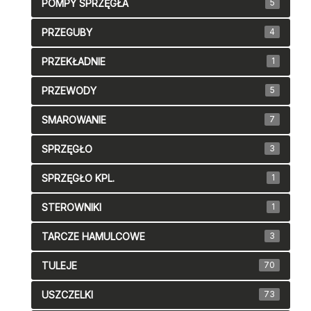
POMPY SPRZĘGŁA
5
PRZEGUBY
4
PRZEKŁADNIE
1
PRZEWODY
5
SMAROWANIE
7
SPRZĘGŁO
3
SPRZĘGŁO KPL.
1
STEROWNIKI
1
TARCZE HAMULCOWE
3
TULEJE
70
USZCZELKI
73