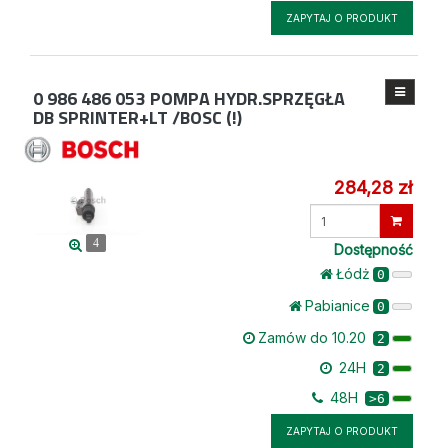
ZAPYTAJ O PRODUKT
0 986 486 053
POMPA HYDR.SPRZĘGŁA
DB SPRINTER+LT /BOSC (!)
284,28 zł
Wprowadź
ilość
4
Dostępność
Łódż
0
Pabianice
0
Zamów do 10.20
2
24H
2
48H
>6
ZAPYTAJ O PRODUKT