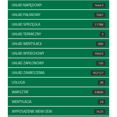
UKŁAD NAPĘDOWY
14443
UKŁAD PALIWOWY
7667
UKŁAD SPRZĘGŁA
11788
UKŁAD TERMICZNY
3
UKŁAD WENTYLACJI
690
UKŁAD WYDECHOWY
19402
UKŁAD ZAPŁONOWY
120
UKŁAD ZAWIESZENIA
102127
USŁUGA
28
WARSZTAT
33860
WENTYLACJA
26
WYPOSAŻENIE WEW/ZEW
1425