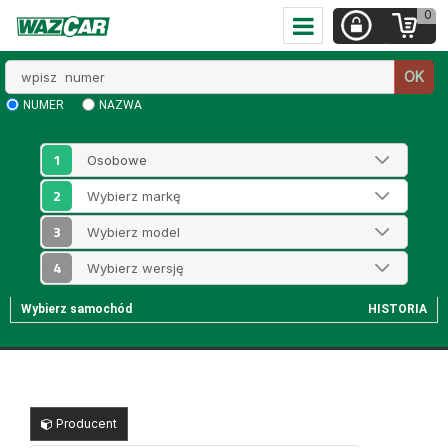
0
Wpisz
OK
numer
NUMER
NAZWA
1
2
3
4
Wybierz samochód
HISTORIA
Producent