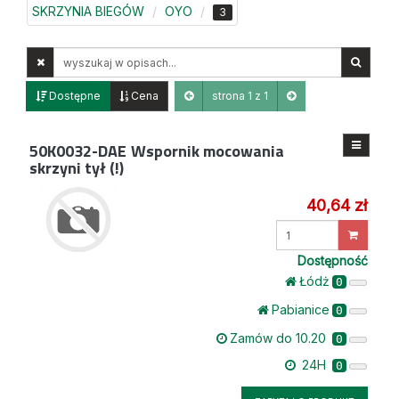
SKRZYNIA BIEGÓW
OYO
3
Wyszukaj
w
opisach
Dostępne
Cena
strona 1 z 1
50K0032-DAE
Wspornik mocowania
skrzyni tył (!)
40,64 zł
Wprowadź
ilość
Dostępność
Łódż
0
Pabianice
0
Zamów do 10.20
0
24H
0