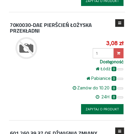
ZAPYTAJ O PRODUKT
70K0030-DAE
PIERŚCIEŃ ŁOŻYSKA
PRZEKŁADNI
3,08 zł
Wprowadź
ilość
Dostępność
Łódż
0
Pabianice
0
Zamów do 10.20
0
24H
0
ZAPYTAJ O PRODUKT
601 260 39 37 OE
DŹWIGNIA ZMIANY