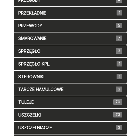
PRZEGUBY
PRZEKŁADNIE
1
PRZEWODY
5
SMAROWANIE
7
SPRZĘGŁO
3
SPRZĘGŁO KPL.
1
STEROWNIKI
1
TARCZE HAMULCOWE
3
TULEJE
70
USZCZELKI
73
USZCZELNIACZE
3