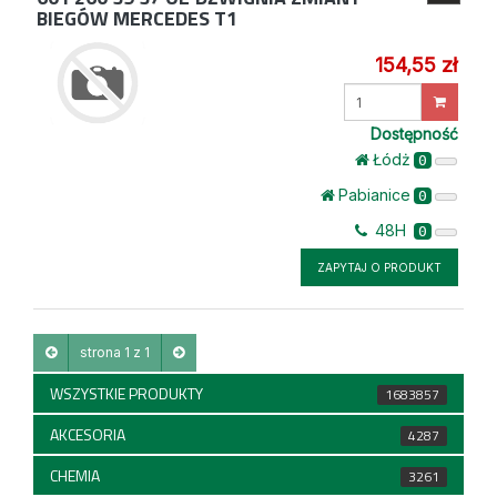
BIEGÓW MERCEDES T1
154,55 zł
Wprowadź
ilość
Dostępność
Łódż
0
Pabianice
0
48H
0
ZAPYTAJ O PRODUKT
strona 1 z 1
WSZYSTKIE PRODUKTY
1683857
AKCESORIA
4287
CHEMIA
3261