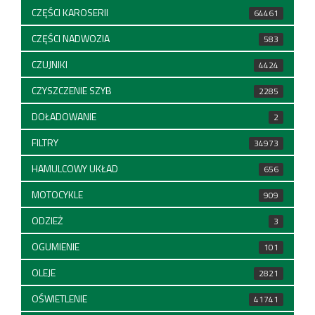
CZĘŚCI KAROSERII
64461
CZĘŚCI NADWOZIA
583
CZUJNIKI
4424
CZYSZCZENIE SZYB
2285
DOŁADOWANIE
2
FILTRY
34973
HAMULCOWY UKŁAD
656
MOTOCYKLE
909
ODZIEŻ
3
OGUMIENIE
101
OLEJE
2821
OŚWIETLENIE
41741