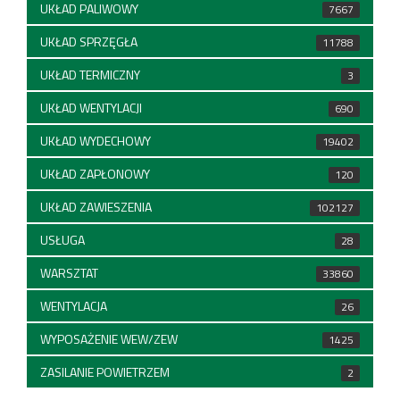
UKŁAD PALIWOWY
7667
UKŁAD SPRZĘGŁA
11788
UKŁAD TERMICZNY
3
UKŁAD WENTYLACJI
690
UKŁAD WYDECHOWY
19402
UKŁAD ZAPŁONOWY
120
UKŁAD ZAWIESZENIA
102127
USŁUGA
28
WARSZTAT
33860
WENTYLACJA
26
WYPOSAŻENIE WEW/ZEW
1425
ZASILANIE POWIETRZEM
2