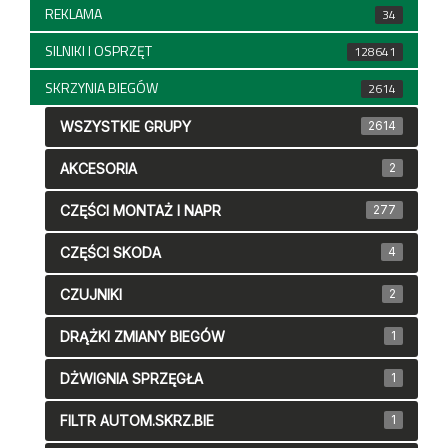
REKLAMA
34
SILNIKI I OSPRZĘT
128641
SKRZYNIA BIEGÓW
2614
WSZYSTKIE GRUPY
2614
AKCESORIA
2
CZĘŚCI MONTAŻ I NAPR
277
CZĘŚCI SKODA
4
CZUJNIKI
2
DRĄŻKI ZMIANY BIEGÓW
1
DŻWIGNIA SPRZĘGŁA
1
FILTR AUTOM.SKRZ.BIE
1