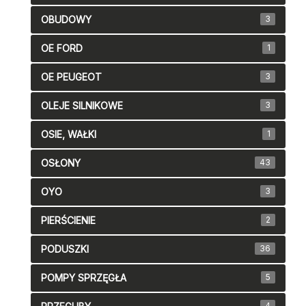
OBUDOWY
3
OE FORD
1
OE PEUGEOT
3
OLEJE SILNIKOWE
3
OSIE, WAŁKI
1
OSŁONY
43
OYO
3
PIERŚCIENIE
2
PODUSZKI
36
POMPY SPRZĘGŁA
5
4