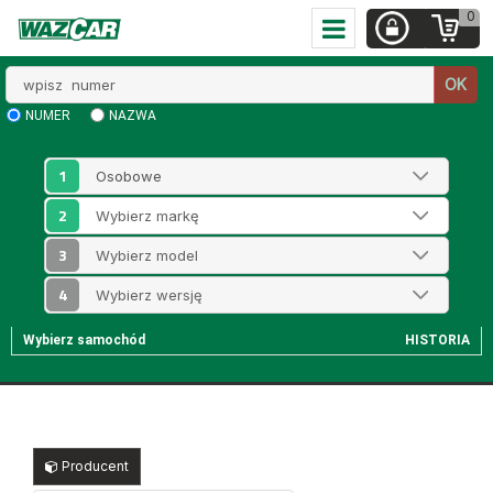
0
Wpisz
OK
numer
NUMER
NAZWA
1
2
3
4
Wybierz samochód
HISTORIA
Producent