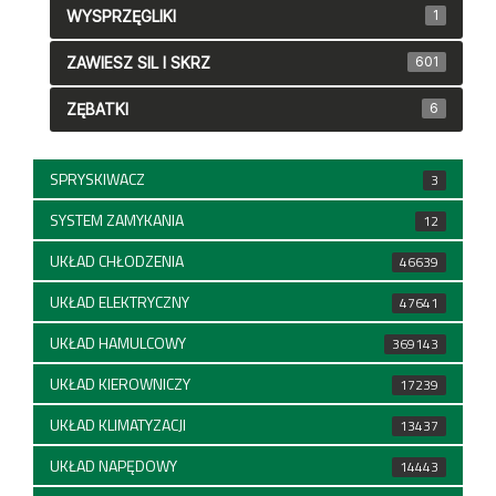
WYSPRZĘGLIKI
1
ZAWIESZ SIL I SKRZ
601
ZĘBATKI
6
SPRYSKIWACZ
3
SYSTEM ZAMYKANIA
12
UKŁAD CHŁODZENIA
46639
UKŁAD ELEKTRYCZNY
47641
UKŁAD HAMULCOWY
369143
UKŁAD KIEROWNICZY
17239
UKŁAD KLIMATYZACJI
13437
UKŁAD NAPĘDOWY
14443