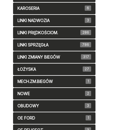
KAROSERIA
6
LINKI NADWOZIA
3
LINKI PRĘDKOŚCIOM.
286
LINKI SPRZĘGŁA
786
LINKI ZMIANY BIEGÓW
317
ŁOŻYSKA
27
MECH.ZM.BIEGÓW
1
NOWE
2
OBUDOWY
3
OE FORD
1
3