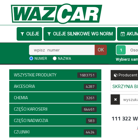
OLEJE
OLEJE SILNIKOWE WG NORM
AKU
Wpisz
1
OK
numer
NUMER
NAZWA
Wybierz sa
WSZYSTKIE PRODUKTY
1683751
Producent
AKCESORIA
4287
SKRZYNIA 
CHEMIA
Wyszukaj
3261
w
CZĘŚCI KAROSERII
64461
opisach
111 322
W
CZĘŚCI NADWOZIA
583
CZUJNIKI
4424