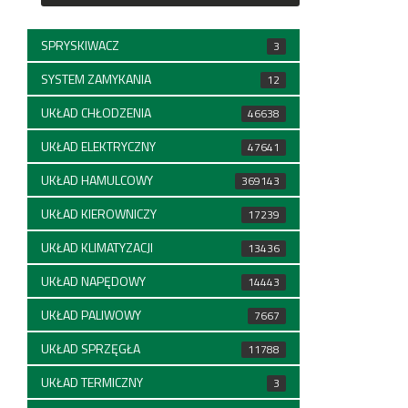
SPRYSKIWACZ
3
SYSTEM ZAMYKANIA
12
UKŁAD CHŁODZENIA
46638
UKŁAD ELEKTRYCZNY
47641
UKŁAD HAMULCOWY
369143
UKŁAD KIEROWNICZY
17239
UKŁAD KLIMATYZACJI
13436
UKŁAD NAPĘDOWY
14443
UKŁAD PALIWOWY
7667
UKŁAD SPRZĘGŁA
11788
UKŁAD TERMICZNY
3