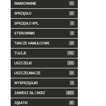
SMAROWANIE
7
SPRZĘGŁO
3
SPRZĘGŁO KPL.
1
STEROWNIKI
1
TARCZE HAMULCOWE
3
TULEJE
70
USZCZELKI
73
USZCZELNIACZE
3
WYSPRZĘGLIKI
1
ZAWIESZ SIL I SKRZ
601
ZĘBATKI
6