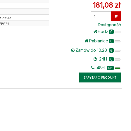
181,08 zł
Wprowadź
a biegu
ilość
ającej
Dostępność
Łódż
0
Pabianice
0
Zamów do 10.20
0
24H
0
48H
>6
ZAPYTAJ O PRODUKT