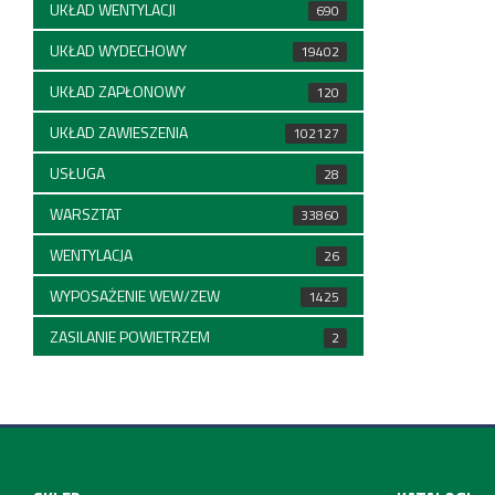
UKŁAD WENTYLACJI
690
UKŁAD WYDECHOWY
19402
UKŁAD ZAPŁONOWY
120
UKŁAD ZAWIESZENIA
102127
USŁUGA
28
WARSZTAT
33860
WENTYLACJA
26
WYPOSAŻENIE WEW/ZEW
1425
ZASILANIE POWIETRZEM
2