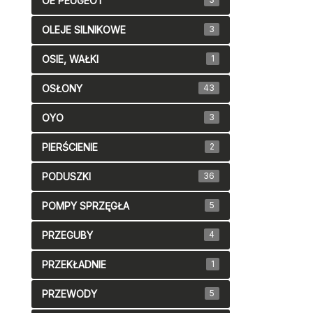
OE PEUGEOT
OLEJE SILNIKOWE
3
OSIE, WAŁKI
1
OSŁONY
43
OYO
3
PIERŚCIENIE
2
PODUSZKI
36
POMPY SPRZĘGŁA
5
PRZEGUBY
4
PRZEKŁADNIE
1
PRZEWODY
5