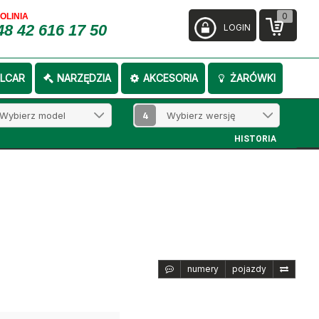
0
FOLINIA
48 42 616 17 50
LOGIN
LCAR
NARZĘDZIA
AKCESORIA
ŻARÓWKI
4
HISTORIA
numery
pojazdy