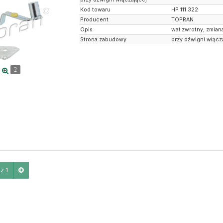
Kod towaru
HP 111 322
Producent
TOPRAN
Opis
wał zwrotny, zmian
Strona zabudowy
przy dźwigni włącz
2
z 1