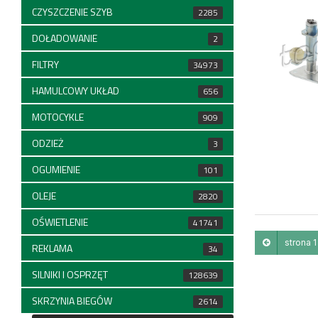
CZYSZCZENIE SZYB
2285
DOŁADOWANIE
2
FILTRY
34973
HAMULCOWY UKŁAD
656
MOTOCYKLE
909
ODZIEŻ
3
OGUMIENIE
101
OLEJE
2820
OŚWIETLENIE
41741
strona 1 
REKLAMA
34
SILNIKI I OSPRZĘT
128639
SKRZYNIA BIEGÓW
2614