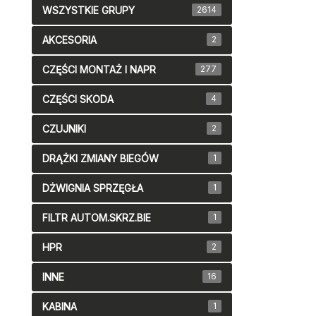
WSZYSTKIE GRUPY
2614
AKCESORIA
2
CZĘŚCI MONTAŻ I NAPR
277
CZĘŚCI SKODA
4
CZUJNIKI
2
DRĄŻKI ZMIANY BIEGÓW
1
DŻWIGNIA SPRZĘGŁA
1
FILTR AUTOM.SKRZ.BIE
1
HPR
2
INNE
16
KABINA
1