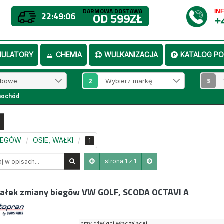
DARMOWA DOSTAWA
IN
22:49:05
OD 599ZŁ
+
MULATORY
CHEMIA
WULKANIZACJA
KATALOG PO
2
3
mochód
BIEGÓW
OSIE, WAŁKI
1
strona 1 z 1
ałek zmiany biegów VW GOLF, SCODA OCTAVI A
przy dźwigni włączającej