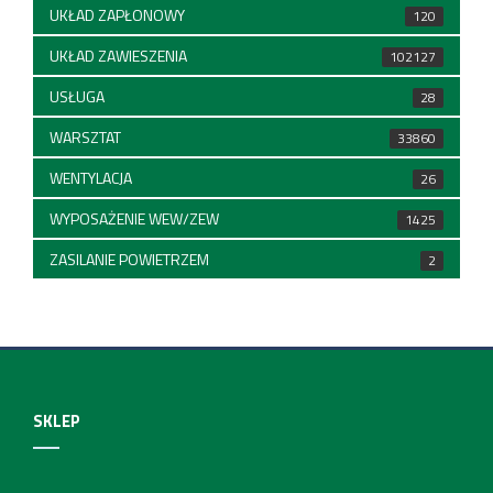
UKŁAD ZAPŁONOWY
120
UKŁAD ZAWIESZENIA
102127
USŁUGA
28
WARSZTAT
33860
WENTYLACJA
26
WYPOSAŻENIE WEW/ZEW
1425
ZASILANIE POWIETRZEM
2
SKLEP