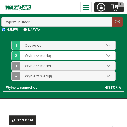
0
Wpisz
OK
numer
NUMER
NAZWA
1
2
3
4
Wybierz samochód
HISTORIA
Producent