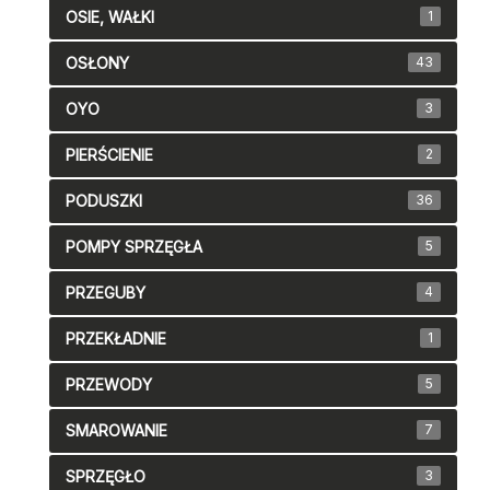
OSIE, WAŁKI
1
OSŁONY
43
OYO
3
PIERŚCIENIE
2
PODUSZKI
36
POMPY SPRZĘGŁA
5
PRZEGUBY
4
PRZEKŁADNIE
1
PRZEWODY
5
SMAROWANIE
7
SPRZĘGŁO
3