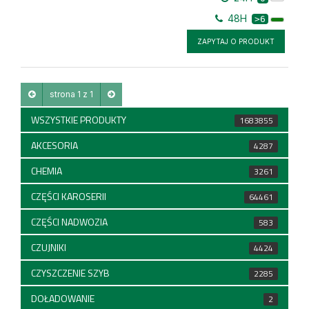
48H
>6
ZAPYTAJ O PRODUKT
strona 1 z 1
WSZYSTKIE PRODUKTY
1683855
AKCESORIA
4287
CHEMIA
3261
CZĘŚCI KAROSERII
64461
CZĘŚCI NADWOZIA
583
CZUJNIKI
4424
CZYSZCZENIE SZYB
2285
DOŁADOWANIE
2