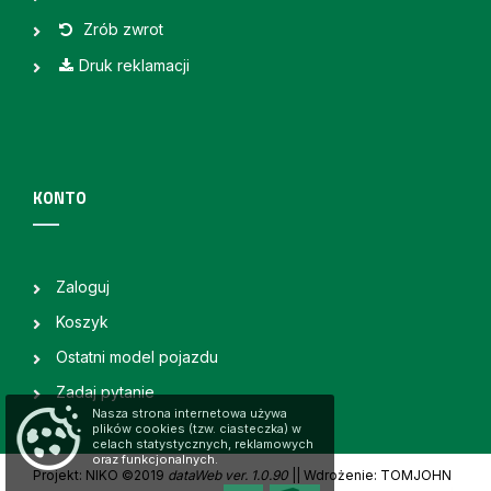
Zrób zwrot
Druk reklamacji
KONTO
Zaloguj
Koszyk
Ostatni model pojazdu
Zadaj pytanie
Nasza strona internetowa używa
plików cookies (tzw. ciasteczka) w
celach statystycznych, reklamowych
oraz funkcjonalnych.
Projekt: NIKO ©2019
dataWeb ver. 1.0.90
|
| Wdrożenie: TOMJOHN