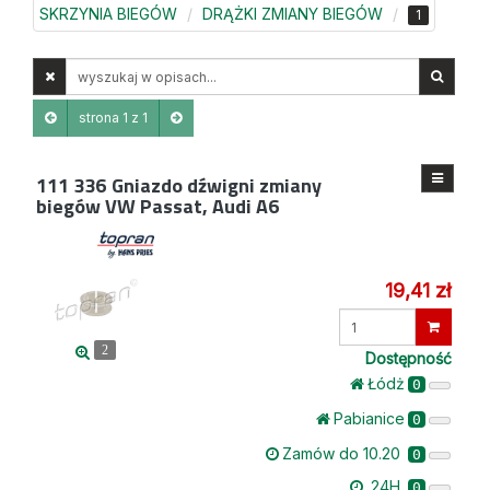
SKRZYNIA BIEGÓW
DRĄŻKI ZMIANY BIEGÓW
1
Wyszukaj
w
opisach
strona 1 z 1
111 336
Gniazdo dźwigni zmiany
biegów VW Passat, Audi A6
19,41 zł
Wprowadź
ilość
2
Dostępność
Łódż
0
Pabianice
0
Zamów do 10.20
0
24H
0