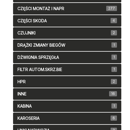
CZĘŚCI MONTAŻ I NAPR
277
CZĘŚCI SKODA
4
CZUJNIKI
2
DRĄŻKI ZMIANY BIEGÓW
1
DŻWIGNIA SPRZĘGŁA
1
FILTR AUTOM.SKRZ.BIE
1
HPR
2
INNE
16
KABINA
1
KAROSERIA
6