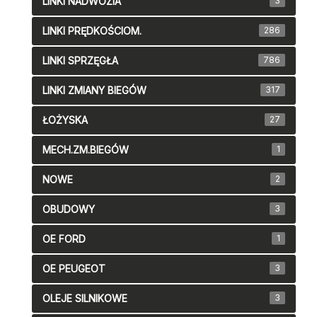
LINKI NADWOZIA
3
LINKI PRĘDKOŚCIOM.
286
LINKI SPRZĘGŁA
786
LINKI ZMIANY BIEGÓW
317
ŁOŻYSKA
27
MECH.ZM.BIEGÓW
1
NOWE
2
OBUDOWY
3
OE FORD
1
OE PEUGEOT
3
OLEJE SILNIKOWE
3