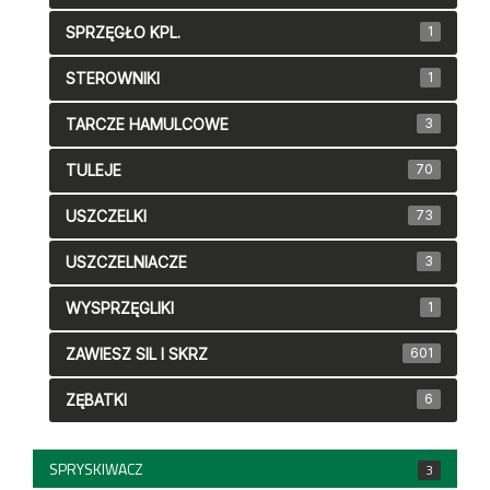
SPRZĘGŁO KPL.
1
STEROWNIKI
1
TARCZE HAMULCOWE
3
TULEJE
70
USZCZELKI
73
USZCZELNIACZE
3
WYSPRZĘGLIKI
1
ZAWIESZ SIL I SKRZ
601
ZĘBATKI
6
SPRYSKIWACZ
3