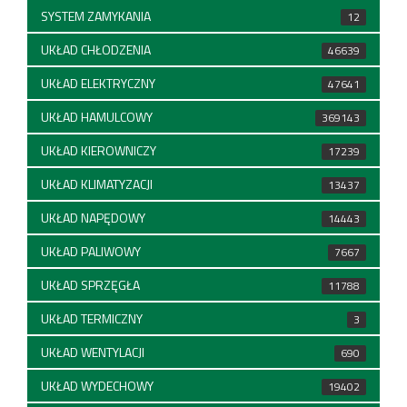
SYSTEM ZAMYKANIA
12
UKŁAD CHŁODZENIA
46639
UKŁAD ELEKTRYCZNY
47641
UKŁAD HAMULCOWY
369143
UKŁAD KIEROWNICZY
17239
UKŁAD KLIMATYZACJI
13437
UKŁAD NAPĘDOWY
14443
UKŁAD PALIWOWY
7667
UKŁAD SPRZĘGŁA
11788
UKŁAD TERMICZNY
3
UKŁAD WENTYLACJI
690
UKŁAD WYDECHOWY
19402