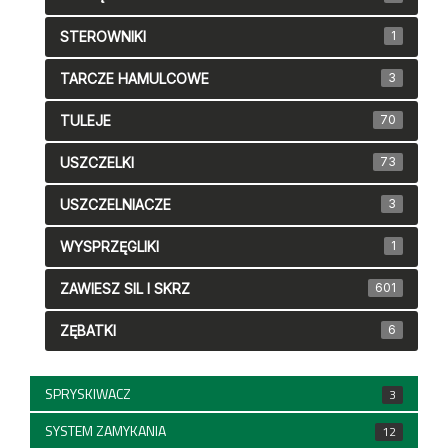
STEROWNIKI
1
TARCZE HAMULCOWE
3
TULEJE
70
USZCZELKI
73
USZCZELNIACZE
3
WYSPRZĘGLIKI
1
ZAWIESZ SIL I SKRZ
601
ZĘBATKI
6
SPRYSKIWACZ
3
SYSTEM ZAMYKANIA
12