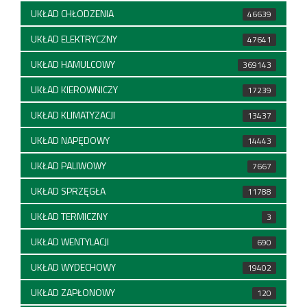
UKŁAD CHŁODZENIA
46639
UKŁAD ELEKTRYCZNY
47641
UKŁAD HAMULCOWY
369143
UKŁAD KIEROWNICZY
17239
UKŁAD KLIMATYZACJI
13437
UKŁAD NAPĘDOWY
14443
UKŁAD PALIWOWY
7667
UKŁAD SPRZĘGŁA
11788
UKŁAD TERMICZNY
3
UKŁAD WENTYLACJI
690
UKŁAD WYDECHOWY
19402
UKŁAD ZAPŁONOWY
120