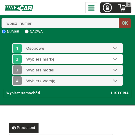
0
Wpisz
OK
numer
NUMER
NAZWA
1
2
3
4
Wybierz samochód
HISTORIA
Producent