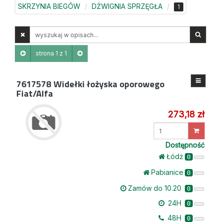
SKRZYNIA BIEGÓW
DŻWIGNIA SPRZĘGŁA
1
Wyszukaj
w
opisach
strona 1 z 1
7617578
Widełki łożyska oporowego
Fiat/Alfa
273,18 zł
Wprowadź
ilość
Dostępność
Łódż
0
Pabianice
0
Zamów do 10.20
0
24H
0
48H
0