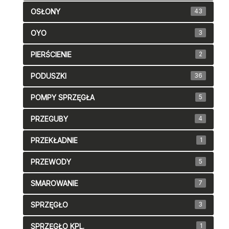
OSŁONY
43
OYO
3
PIERŚCIENIE
2
PODUSZKI
36
POMPY SPRZĘGŁA
5
PRZEGUBY
4
PRZEKŁADNIE
1
PRZEWODY
5
SMAROWANIE
7
SPRZĘGŁO
3
SPRZĘGŁO KPL.
1