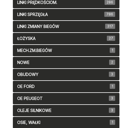
LINKI PRĘDKOŚCIOM.
286
LINKI SPRZĘGŁA
786
LINKI ZMIANY BIEGÓW
317
ŁOŻYSKA
27
MECH.ZM.BIEGÓW
1
NOWE
2
OBUDOWY
3
OE FORD
1
OE PEUGEOT
3
OLEJE SILNIKOWE
3
OSIE, WAŁKI
1