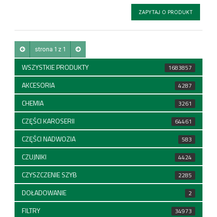
ZAPYTAJ O PRODUKT
strona 1 z 1
WSZYSTKIE PRODUKTY
1683857
AKCESORIA
4287
CHEMIA
3261
CZĘŚCI KAROSERII
64461
CZĘŚCI NADWOZIA
583
CZUJNIKI
4424
CZYSZCZENIE SZYB
2285
DOŁADOWANIE
2
FILTRY
34973