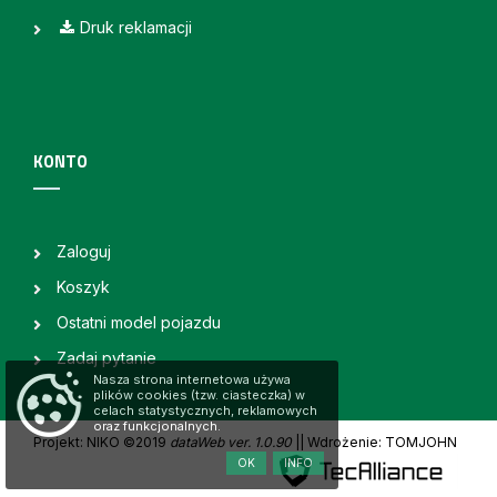
Druk reklamacji
KONTO
Zaloguj
Koszyk
Ostatni model pojazdu
Zadaj pytanie
Nasza strona internetowa używa
plików cookies (tzw. ciasteczka) w
celach statystycznych, reklamowych
oraz funkcjonalnych.
Projekt: NIKO ©2019
dataWeb ver. 1.0.90
|
| Wdrożenie: TOMJOHN
OK
INFO