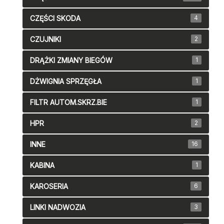
CZĘŚCI SKODA
4
CZUJNIKI
2
DRĄŻKI ZMIANY BIEGÓW
1
DŻWIGNIA SPRZĘGŁA
1
FILTR AUTOM.SKRZ.BIE
1
HPR
2
INNE
16
KABINA
1
KAROSERIA
6
LINKI NADWOZIA
3