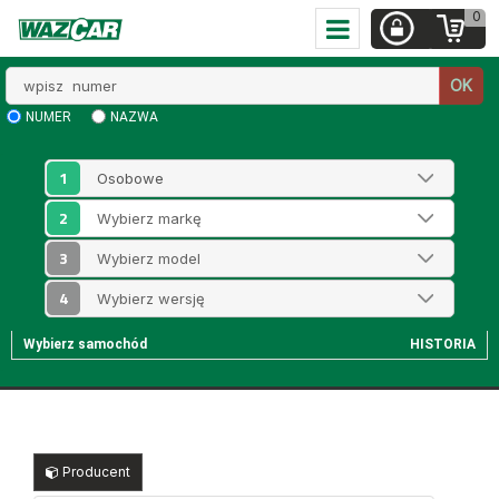
0
Wpisz
OK
numer
NUMER
NAZWA
1
2
3
4
Wybierz samochód
HISTORIA
Producent