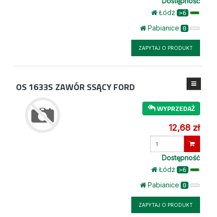
Dostępność
Łódż
>6
Pabianice
0
ZAPYTAJ O PRODUKT
OS 1633S
ZAWÓR SSĄCY FORD
WYPRZEDAŻ
12,68 zł
Wprowadź
ilość
Dostępność
Łódż
>6
Pabianice
0
ZAPYTAJ O PRODUKT