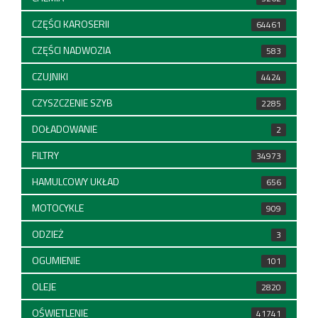
CZĘŚCI KAROSERII
64461
CZĘŚCI NADWOZIA
583
CZUJNIKI
4424
CZYSZCZENIE SZYB
2285
DOŁADOWANIE
2
FILTRY
34973
HAMULCOWY UKŁAD
656
MOTOCYKLE
909
ODZIEŻ
3
OGUMIENIE
101
OLEJE
2820
OŚWIETLENIE
41741