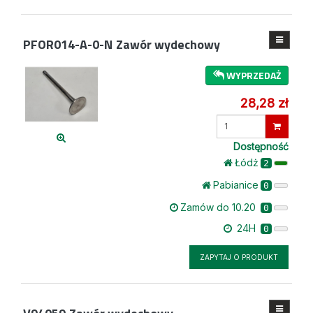
PFOR014-A-0-N
Zawór wydechowy
WYPRZEDAŻ
28,28 zł
Wprowadź
ilość
Dostępność
Łódż
2
Pabianice
0
Zamów do 10.20
0
24H
0
ZAPYTAJ O PRODUKT