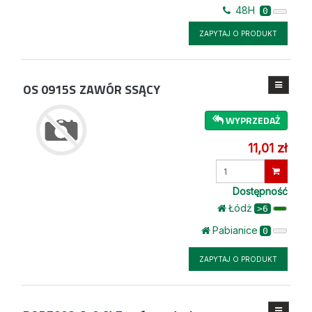
48H
0
ZAPYTAJ O PRODUKT
OS 0915S
ZAWÓR SSĄCY
WYPRZEDAŻ
11,01 zł
Wprowadź
ilość
Dostępność
Łódż
>6
Pabianice
0
ZAPYTAJ O PRODUKT