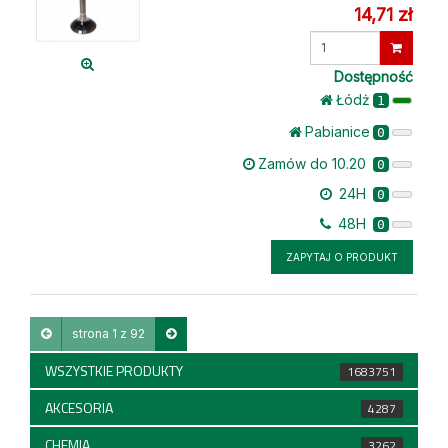
14,71 zł
Wprowadź
ilość
Dostępność
Łódż
1
Pabianice
0
Zamów do 10.20
0
24H
0
48H
0
ZAPYTAJ O PRODUKT
strona 1 z 92
WSZYSTKIE PRODUKTY
1683751
AKCESORIA
4287
CHEMIA
3262