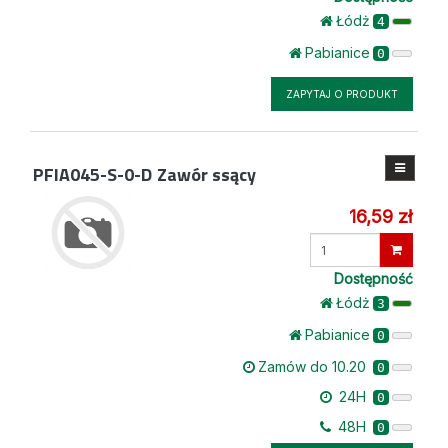
Łódż
4
Pabianice
0
ZAPYTAJ O PRODUKT
PFIA045-S-0-D
Zawór ssący
16,59 zł
Wprowadź
ilość
Dostępność
Łódż
3
Pabianice
0
Zamów do 10.20
0
24H
0
48H
0