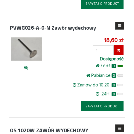
ZAPYTAJ O PRODUKT
PVWG026-A-0-N
Zawór wydechowy
18,60 zł
Wprowadź
ilość
Dostępność
Łódż
3
Pabianice
0
Zamów do 10.20
0
24H
0
ZAPYTAJ O PRODUKT
OS 1020W
ZAWÓR WYDECHOWY