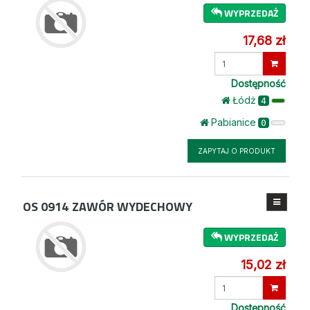
WYPRZEDAŻ
17,68 zł
Wprowadź
ilość
Dostępność
Łódż
4
Pabianice
0
ZAPYTAJ O PRODUKT
OS 0914
ZAWÓR WYDECHOWY
WYPRZEDAŻ
15,02 zł
Wprowadź
ilość
Dostępność