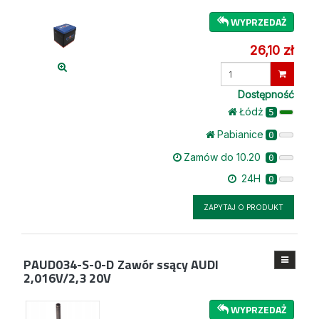
WYPRZEDAŻ
26,10 zł
Wprowadź
ilość
Dostępność
Łódż
5
Pabianice
0
Zamów do 10.20
0
24H
0
ZAPYTAJ O PRODUKT
PAUD034-S-0-D
Zawór ssący AUDI
2,016V/2,3 20V
WYPRZEDAŻ