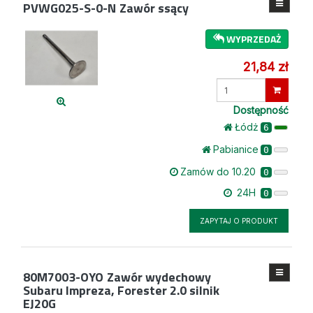
PVWG025-S-0-N
Zawór ssący
WYPRZEDAŻ
21,84 zł
Wprowadź
ilość
Dostępność
Łódż
6
Pabianice
0
Zamów do 10.20
0
24H
0
ZAPYTAJ O PRODUKT
80M7003-OYO
Zawór wydechowy
Subaru Impreza, Forester 2.0 silnik
EJ20G