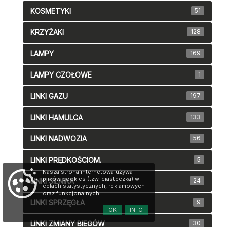
KOSMETYKI
51
KRZYŻAKI
128
LAMPY
169
LAMPY CZOŁOWE
1
LINKI GAZU
197
LINKI HAMULCA
133
LINKI NADWOZIA
56
LINKI PRĘDKOŚCIOM.
5
Nasza strona internetowa używa
plików cookies (tzw. ciasteczka) w
LINKI SILNIKA
24
celach statystycznych, reklamowych
oraz funkcjonalnych.
LINKI SPRZĘGŁA
9
OK
INFO
LINKI ZMIANY BIEGÓW
30