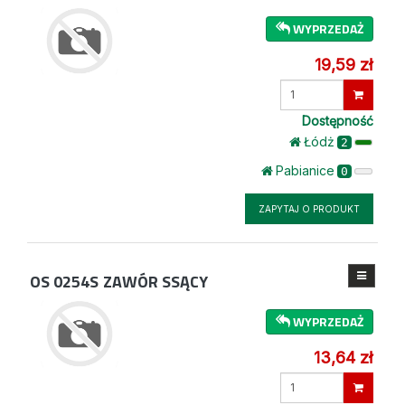
WYPRZEDAŻ
19,59 zł
Wprowadź
ilość
Dostępność
Łódż
2
Pabianice
0
ZAPYTAJ O PRODUKT
OS 0254S
ZAWÓR SSĄCY
WYPRZEDAŻ
13,64 zł
Wprowadź
ilość