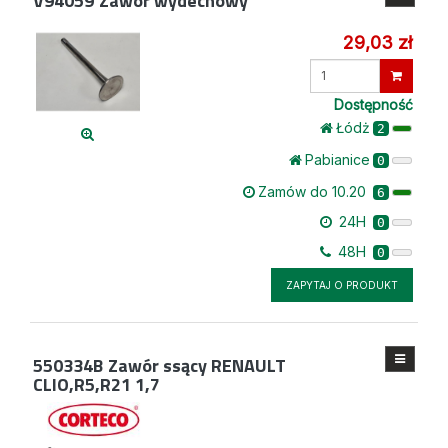
V94059
Zawór wydechowy
29,03 zł
Wprowadź
ilość
Dostępność
Łódż
2
Pabianice
0
Zamów do 10.20
6
24H
0
48H
0
ZAPYTAJ O PRODUKT
550334B
Zawór ssący RENAULT
CLIO,R5,R21 1,7