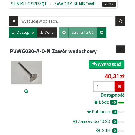
SILNIKI I OSPRZĘT
ZAWORY SILNIKOWE
2207
Wyszukaj
w
opisach
Dostępne
Cena
strona 1 z 92
PVWG030-A-0-N
Zawór wydechowy
WYPRZEDAŻ
40,31 zł
Wprowadź
ilość
Dostępność
Łódż
>6
Pabianice
0
Zamów do 10.20
0
24H
0