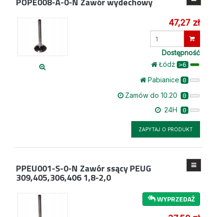
POPE008-A-0-N
Zawór wydechowy
47,27 zł
Wprowadź
ilość
Dostępność
Łódż
>6
Pabianice
0
Zamów do 10.20
0
24H
0
ZAPYTAJ O PRODUKT
PPEU001-S-0-N
Zawór ssący PEUG
309,405,306,406 1,8-2,0
WYPRZEDAŻ