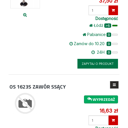
37,50 zł
Wprowadź
ilość
Dostępność
Łódż
>6
Pabianice
0
Zamów do 10.20
0
24H
0
ZAPYTAJ O PRODUKT
OS 1623S
ZAWÓR SSĄCY
WYPRZEDAŻ
16,63 zł
Wprowadź
ilość