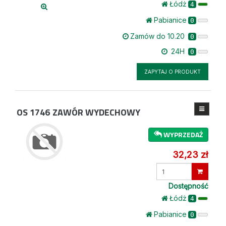
Łódż
4
Pabianice
0
Zamów do 10.20
0
24H
0
ZAPYTAJ O PRODUKT
OS 1746
ZAWÓR WYDECHOWY
WYPRZEDAŻ
32,23 zł
Wprowadź
ilość
Dostępność
Łódż
4
Pabianice
0