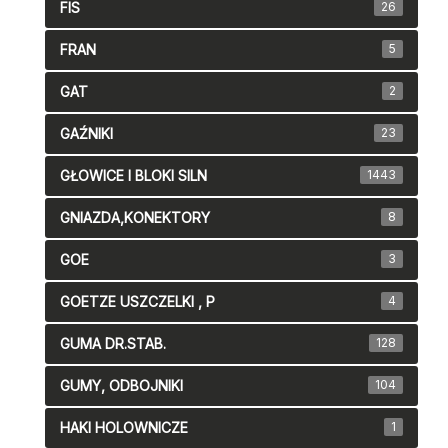
FIS
26
FRAN
5
GAT
2
GAŹNIKI
23
GŁOWICE I BLOKI SILN
1443
GNIAZDA,KONEKTORY
8
GOE
3
GOETZE USZCZELKI , P
4
GUMA DR.STAB.
128
GUMY, ODBOJNIKI
104
HAKI HOLOWNICZE
1