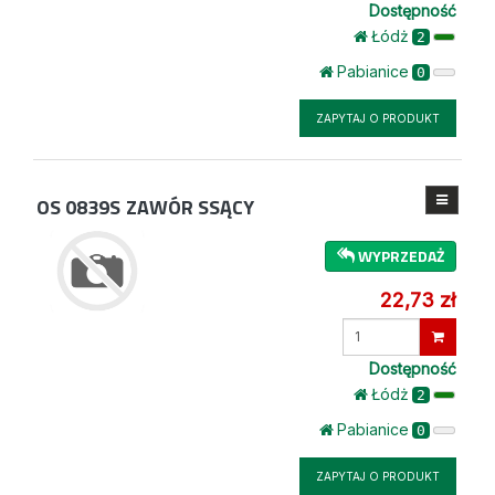
Dostępność
Łódż
2
Pabianice
0
ZAPYTAJ O PRODUKT
OS 0839S
ZAWÓR SSĄCY
WYPRZEDAŻ
22,73 zł
Wprowadź
ilość
Dostępność
Łódż
2
Pabianice
0
ZAPYTAJ O PRODUKT