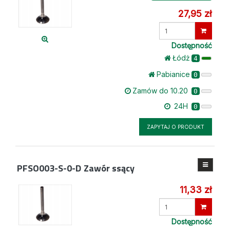
27,95 zł
Wprowadź
ilość
Dostępność
Łódż
4
Pabianice
0
Zamów do 10.20
0
24H
0
ZAPYTAJ O PRODUKT
PFSO003-S-0-D
Zawór ssący
11,33 zł
Wprowadź
ilość
Dostępność