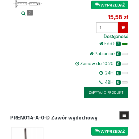
WYPRZEDAŻ
2
15,58 zł
Wprowadź
ilość
Dostępność
Łódż
2
Pabianice
0
Zamów do 10.20
0
24H
0
48H
0
ZAPYTAJ O PRODUKT
PREN014-A-0-D
Zawór wydechowy
WYPRZEDAŻ