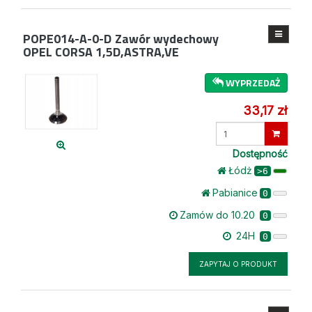
POPE014-A-0-D
Zawór wydechowy
OPEL CORSA 1,5D,ASTRA,VE
WYPRZEDAŻ
33,17 zł
Wprowadź
ilość
Dostępność
Łódż
>6
Pabianice
0
Zamów do 10.20
0
24H
0
ZAPYTAJ O PRODUKT