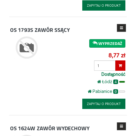
ZAPYTAJ O PRODUKT
OS 1793S
ZAWÓR SSĄCY
WYPRZEDAŻ
8,77 zł
Wprowadź
ilość
Dostępność
Łódż
4
Pabianice
0
ZAPYTAJ O PRODUKT
OS 1624W
ZAWÓR WYDECHOWY