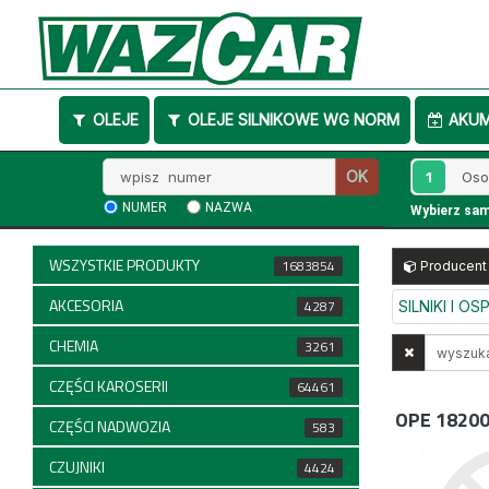
OLEJE
OLEJE SILNIKOWE WG NORM
AKU
Wpisz
1
OK
numer
NUMER
NAZWA
Wybierz sa
WSZYSTKIE PRODUKTY
1683854
Producent
AKCESORIA
4287
SILNIKI I O
CHEMIA
Wyszukaj
3261
w
CZĘŚCI KAROSERII
64461
opisach
OPE 1820
CZĘŚCI NADWOZIA
583
CZUJNIKI
4424