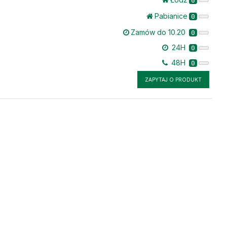
0
Pabianice
0
Zamów do 10.20
0
24H
0
48H
0
ZAPYTAJ O PRODUKT