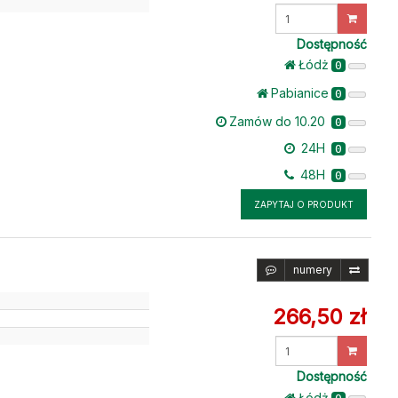
Wprowadź
ilość
Dostępność
Łódż
0
Pabianice
0
Zamów do 10.20
0
24H
0
48H
0
ZAPYTAJ O PRODUKT
numery
266,50 zł
Wprowadź
ilość
Dostępność
Łódż