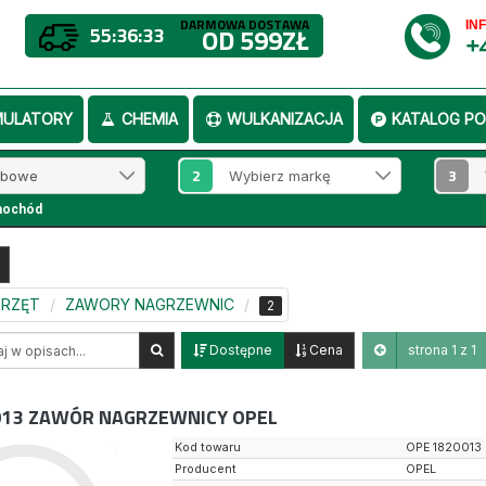
DARMOWA DOSTAWA
IN
55:36:33
OD 599ZŁ
+
MULATORY
CHEMIA
WULKANIZACJA
KATALOG PO
2
3
mochód
SPRZĘT
ZAWORY NAGRZEWNIC
2
Dostępne
Cena
strona 1 z 1
013
ZAWÓR NAGRZEWNICY OPEL
Kod towaru
OPE 1820013
Producent
OPEL