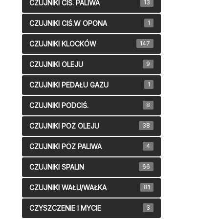
CZUJNIKI CIŚ. PALIWA
13
CZUJNIKI CIŚ.W OPONA
1
CZUJNIKI KLOCKÓW
147
CZUJNIKI OLEJU
9
CZUJNIKI PEDAŁU GAZU
1
CZUJNIKI PODCIŚ.
8
CZUJNIKI POZ OLEJU
38
CZUJNIKI POZ PALIWA
4
CZUJNIKI SPALIN
66
CZUJNIKI WAŁU/WAŁKA
81
CZYSZCZENIE I MYCIE
3