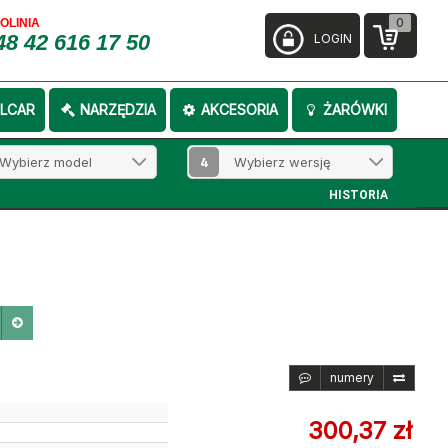
0
FOLINIA
48 42 616 17 50
LOGIN
LCAR
NARZĘDZIA
AKCESORIA
ŻARÓWKI
4
HISTORIA
numery
300,37 zł