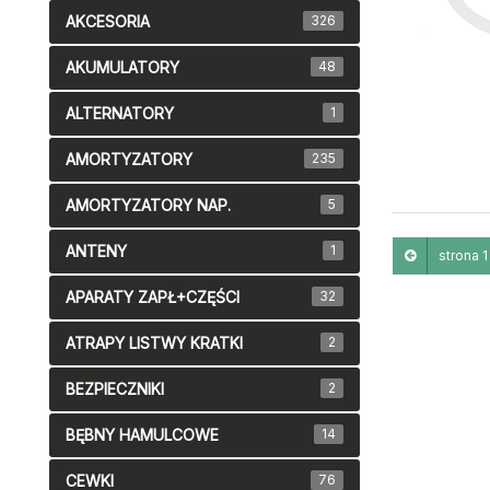
AKCESORIA
326
AKUMULATORY
48
ALTERNATORY
1
AMORTYZATORY
235
AMORTYZATORY NAP.
5
ANTENY
1
strona 1 
APARATY ZAPŁ+CZĘŚCI
32
ATRAPY LISTWY KRATKI
2
BEZPIECZNIKI
2
BĘBNY HAMULCOWE
14
CEWKI
76