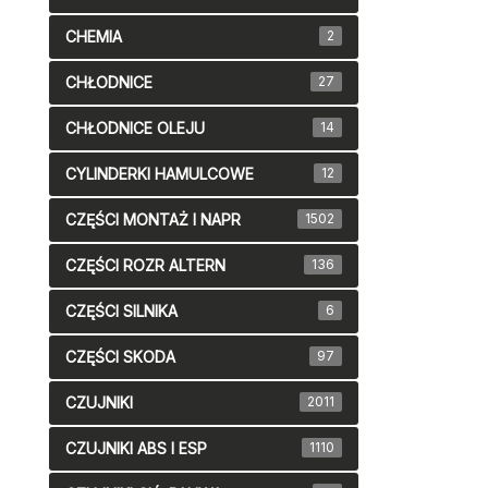
CHEMIA
2
CHŁODNICE
27
CHŁODNICE OLEJU
14
CYLINDERKI HAMULCOWE
12
CZĘŚCI MONTAŻ I NAPR
1502
CZĘŚCI ROZR ALTERN
136
CZĘŚCI SILNIKA
6
CZĘŚCI SKODA
97
CZUJNIKI
2011
CZUJNIKI ABS I ESP
1110