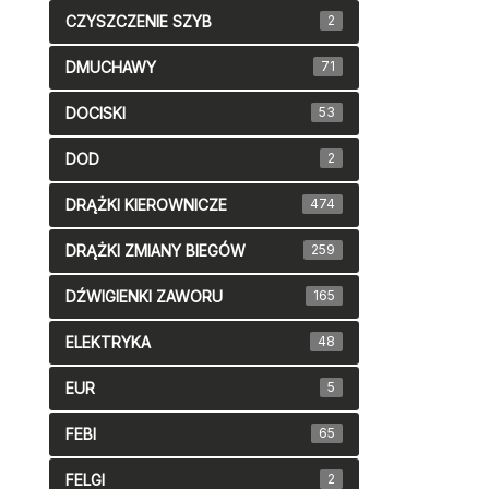
CZYSZCZENIE SZYB
2
DMUCHAWY
71
DOCISKI
53
DOD
2
DRĄŻKI KIEROWNICZE
474
DRĄŻKI ZMIANY BIEGÓW
259
DŹWIGIENKI ZAWORU
165
ELEKTRYKA
48
EUR
5
FEBI
65
FELGI
2