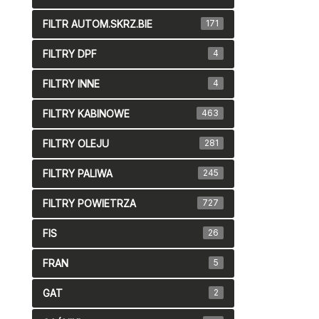
FILTR AUTOM.SKRZ.BIE
171
FILTRY DPF
4
FILTRY INNE
4
FILTRY KABINOWE
463
FILTRY OLEJU
281
FILTRY PALIWA
245
FILTRY POWIETRZA
727
FIS
26
FRAN
5
GAT
2