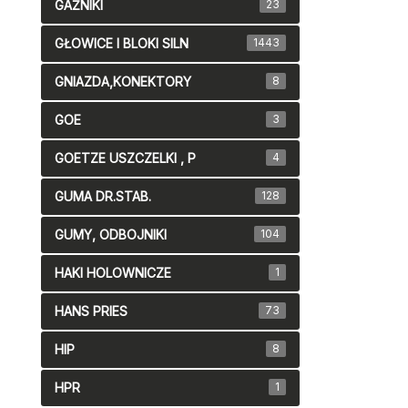
GAŹNIKI
23
GŁOWICE I BLOKI SILN
1443
GNIAZDA,KONEKTORY
8
GOE
3
GOETZE USZCZELKI , P
4
GUMA DR.STAB.
128
GUMY, ODBOJNIKI
104
HAKI HOLOWNICZE
1
HANS PRIES
73
HIP
8
HPR
1