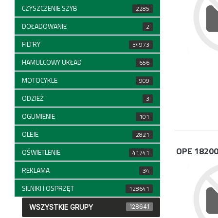
CZYSZCZENIE SZYB
2285
DOŁADOWANIE
2
FILTRY
34973
HAMULCOWY UKŁAD
656
MOTOCYKLE
909
ODZIEŻ
3
OGUMIENIE
101
OLEJE
2821
OPE 1820
OŚWIETLENIE
41741
REKLAMA
34
SILNIKI I OSPRZĘT
128641
WSZYSTKIE GRUPY
128641