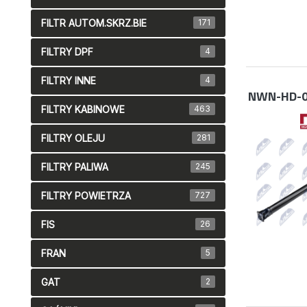
FILTR AUTOM.SKRZ.BIE
171
FILTRY DPF
4
FILTRY INNE
4
NWN-HD-0
FILTRY KABINOWE
463
FILTRY OLEJU
281
FILTRY PALIWA
245
FILTRY POWIETRZA
727
FIS
26
FRAN
5
GAT
2