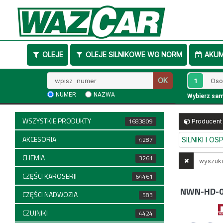
OLEJE
OLEJE SILNIKOWE WG NORM
AKU
Wpisz
1
OK
numer
NUMER
NAZWA
Wybierz sa
WSZYSTKIE PRODUKTY
1683809
Producent
AKCESORIA
4287
SILNIKI I O
CHEMIA
Wyszukaj
3261
w
CZĘŚCI KAROSERII
64461
opisach
NWN-HD-0
CZĘŚCI NADWOZIA
583
CZUJNIKI
4424