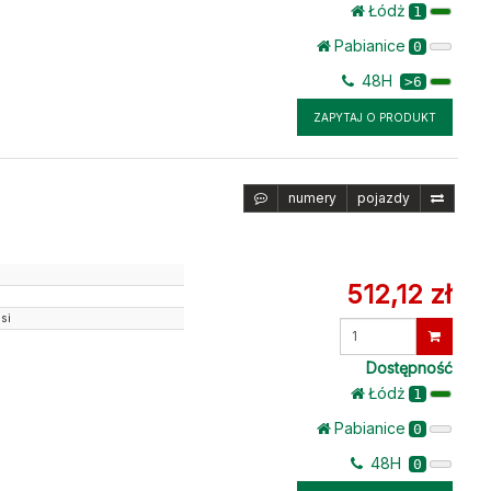
Łódż
1
Pabianice
0
48H
>6
ZAPYTAJ O PRODUKT
numery
pojazdy
512,12 zł
si
Wprowadź
ilość
Dostępność
Łódż
1
Pabianice
0
48H
0