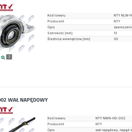
Kod towaru
NTY NLW-H
Producent
NTY
Opis
zawieszeni
Szerokość [mm]
13
Średnica wewnętrzna [mm]
30
3
02
WAŁ NAPĘDOWY
Kod towaru
NTY NWN-HD-002
Producent
NTY
Opis
wał napędowy, napęd o