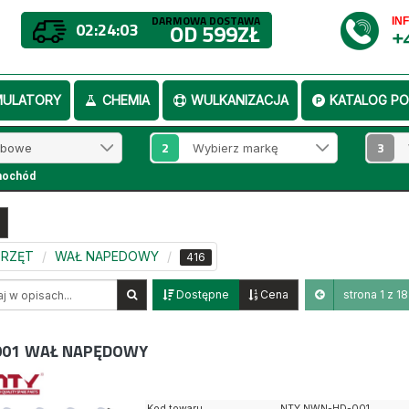
DARMOWA DOSTAWA
IN
02:24:03
OD 599ZŁ
+
MULATORY
CHEMIA
WULKANIZACJA
KATALOG PO
2
3
mochód
SPRZĘT
WAŁ NAPEDOWY
416
Dostępne
Cena
strona 1 z 18
01
WAŁ NAPĘDOWY
Kod towaru
NTY NWN-HD-001