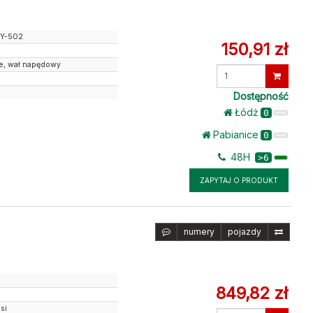
Y-502
150,91 zł
e, wał napędowy
Wprowadź
ilość
Dostępność
Łódż
0
Pabianice
0
48H
>6
ZAPYTAJ O PRODUKT
numery
pojazdy
849,82 zł
si