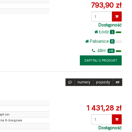
793,90 zł
Wprowadź
ilość
Dostępność
Łódż
1
Pabianice
0
48H
>6
ZAPYTAJ O PRODUKT
numery
pojazdy
1 431,28 zł
ęd osi
Wprowadź
lna 6-biegowa
ilość
Dostępność