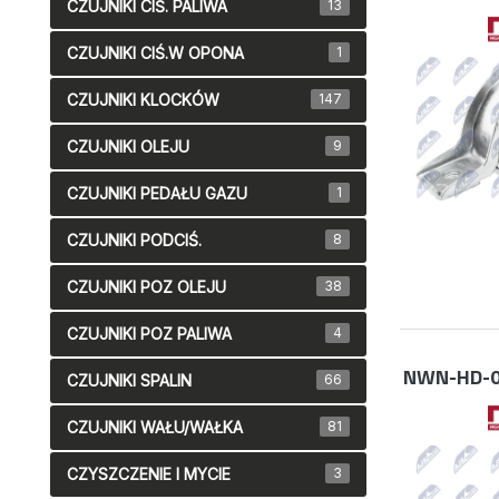
CZUJNIKI CIŚ. PALIWA
13
CZUJNIKI CIŚ.W OPONA
1
CZUJNIKI KLOCKÓW
147
CZUJNIKI OLEJU
9
CZUJNIKI PEDAŁU GAZU
1
CZUJNIKI PODCIŚ.
8
CZUJNIKI POZ OLEJU
38
CZUJNIKI POZ PALIWA
4
NWN-HD-0
CZUJNIKI SPALIN
66
CZUJNIKI WAŁU/WAŁKA
81
CZYSZCZENIE I MYCIE
3