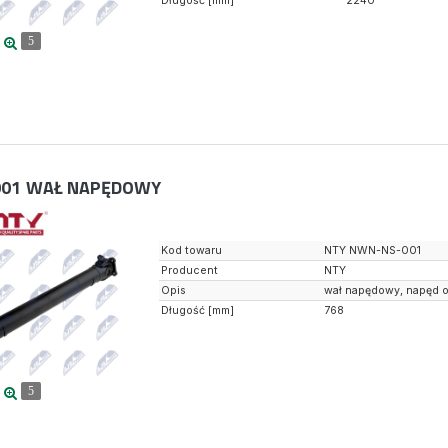
Długość [mm]
2240
5
01
WAŁ NAPĘDOWY
Kod towaru
NTY NWN-NS-001
Producent
NTY
Opis
wał napędowy, napęd o
Długość [mm]
768
5