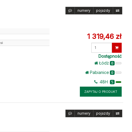
numery
pojazdy
1 319,46 zł
si
Wprowadź
ilość
Dostępność
Łódż
0
Pabianice
0
48H
5
ZAPYTAJ O PRODUKT
numery
pojazdy