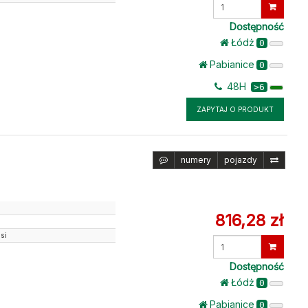
Wprowadź
ilość
Dostępność
Łódż
0
Pabianice
0
48H
>6
ZAPYTAJ O PRODUKT
numery
pojazdy
816,28 zł
si
Wprowadź
ilość
Dostępność
Łódż
0
Pabianice
0