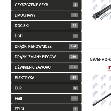
CZYSZCZENIE SZYB
2
DMUCHAWY
71
DOCISKI
53
DOD
2
DRĄŻKI KIEROWNICZE
474
DRĄŻKI ZMIANY BIEGÓW
259
NWN-HD-0
DŹWIGIENKI ZAWORU
165
ELEKTRYKA
48
EUR
5
FEBI
65
FELGI
2