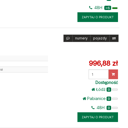
48H
>6
ZAPYTAJ O PRODUKT
numery
pojazdy
996,88 zł
si
Wprowadź
ilość
Dostępność
Łódż
0
Pabianice
0
48H
0
ZAPYTAJ O PRODUKT