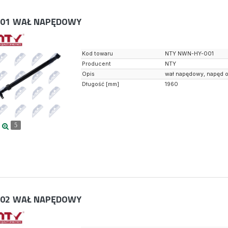
01
WAŁ NAPĘDOWY
Kod towaru
NTY NWN-HY-001
Producent
NTY
Opis
wał napędowy, napęd o
Długość [mm]
1960
5
02
WAŁ NAPĘDOWY