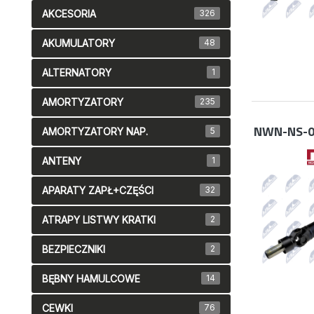
AKCESORIA
326
AKUMULATORY
48
ALTERNATORY
1
AMORTYZATORY
235
NWN-NS-0
AMORTYZATORY NAP.
5
ANTENY
1
APARATY ZAPŁ+CZĘŚCI
32
ATRAPY LISTWY KRATKI
2
BEZPIECZNIKI
2
BĘBNY HAMULCOWE
14
CEWKI
76