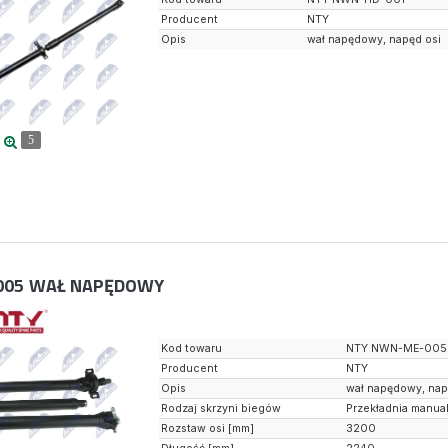
Producent
NTY
Opis
wał napędowy, napęd osi
5
005
WAŁ NAPĘDOWY
Kod towaru
NTY NWN-ME-005
Producent
NTY
Opis
wał napędowy, nap
Rodzaj skrzyni biegów
Przekładnia manua
Rozstaw osi [mm]
3200