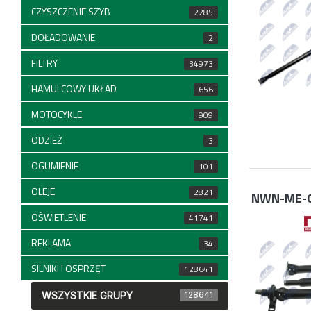
CZYSZCZENIE SZYB
2285
DOŁADOWANIE
2
FILTRY
34973
HAMULCOWY UKŁAD
656
MOTOCYKLE
909
ODZIEŻ
3
OGUMIENIE
101
OLEJE
2821
NWN-ME-
OŚWIETLENIE
41741
REKLAMA
34
SILNIKI I OSPRZĘT
128641
WSZYSTKIE GRUPY
128641