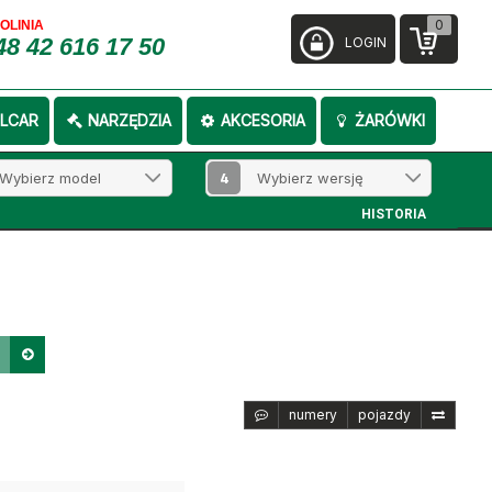
0
FOLINIA
48 42 616 17 50
LOGIN
LCAR
NARZĘDZIA
AKCESORIA
ŻARÓWKI
4
HISTORIA
numery
pojazdy