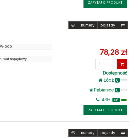
ZAPYTAJ O PRODUKT
numery
pojazdy
DW-000
78,28 zł
e, wał napędowy
Wprowadź
ilość
Dostępność
Łódż
0
Pabianice
0
48H
>6
ZAPYTAJ O PRODUKT
numery
pojazdy