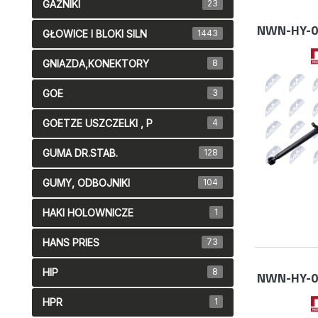
GAŹNIKI
23
NWN-HY-0
GŁOWICE I BLOKI SILN
1443
GNIAZDA,KONEKTORY
8
GOE
3
GOETZE USZCZELKI , P
4
GUMA DR.STAB.
128
GUMY, ODBOJNIKI
104
HAKI HOLOWNICZE
1
HANS PRIES
73
HIP
8
NWN-HY-0
HPR
1