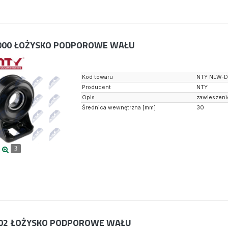
000
ŁOŻYSKO PODPOROWE WAŁU
Kod towaru
NTY NLW-
Producent
NTY
Opis
zawieszeni
Średnica wewnętrzna [mm]
30
3
02
ŁOŻYSKO PODPOROWE WAŁU