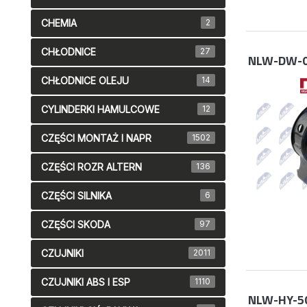
CHEMIA
2
CHŁODNICE
27
NLW-DW-
CHŁODNICE OLEJU
14
CYLINDERKI HAMULCOWE
12
CZĘŚCI MONTAŻ I NAPR
1502
CZĘŚCI ROZR ALTERN
136
CZĘŚCI SILNIKA
6
CZĘŚCI SKODA
97
CZUJNIKI
2011
CZUJNIKI ABS I ESP
1110
NLW-HY-5