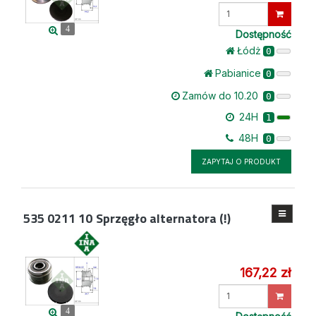
Wprowadź
ilość
4
Dostępność
Łódż
0
Pabianice
0
Zamów do 10.20
0
24H
1
48H
0
ZAPYTAJ O PRODUKT
535 0211 10
Sprzęgło alternatora (!)
167,22 zł
Wprowadź
ilość
4