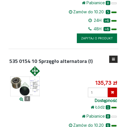
Pabianice
0
Zamów do 10.20
5
24H
>6
48H
>6
ZAPYTAJ O PRODUKT
535 0154 10
Sprzęgło alternatora (!)
135,73 zł
Wprowadź
ilość
4
Dostępność
Łódż
1
Pabianice
0
Zamów do 10.20
6