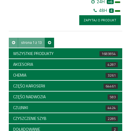
24H
>6
48H
4
ZAPYTAJ O PRODUKT
strona 1 z 13
WSZYSTKIE PRODUKTY
1683854
AKCESORIA
4287
CHEMIA
3261
CZĘŚCI KAROSERII
64461
CZĘŚCI NADWOZIA
583
CZUJNIKI
4424
CZYSZCZENIE SZYB
2285
DOŁADOWANIE
2