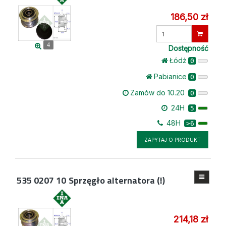
186,50 zł
Wprowadź
ilość
4
Dostępność
Łódż
0
Pabianice
0
Zamów do 10.20
0
24H
5
48H
>6
ZAPYTAJ O PRODUKT
535 0207 10
Sprzęgło alternatora (!)
214,18 zł