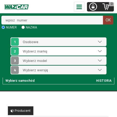
0
Wpisz
OK
numer
NUMER
NAZWA
1
2
3
4
Wybierz samochód
HISTORIA
Producent