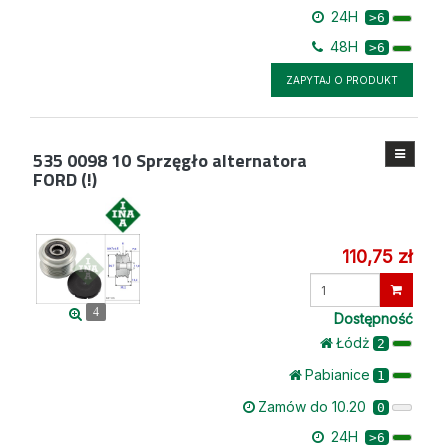
24H
>6
48H
>6
ZAPYTAJ O PRODUKT
535 0098 10
Sprzęgło alternatora
FORD (!)
110,75 zł
Wprowadź
ilość
4
Dostępność
Łódż
2
Pabianice
1
Zamów do 10.20
0
24H
>6