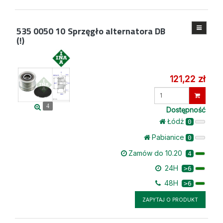
535 0050 10
Sprzęgło alternatora DB
(!)
121,22 zł
Wprowadź
ilość
4
Dostępność
Łódż
0
Pabianice
0
Zamów do 10.20
4
24H
>6
48H
>6
ZAPYTAJ O PRODUKT