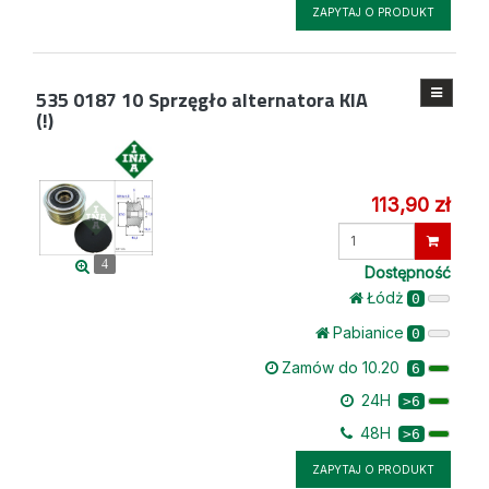
ZAPYTAJ O PRODUKT
535 0187 10
Sprzęgło alternatora KIA
(!)
113,90 zł
Wprowadź
ilość
4
Dostępność
Łódż
0
Pabianice
0
Zamów do 10.20
6
24H
>6
48H
>6
ZAPYTAJ O PRODUKT