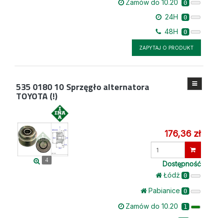
Zamów do 10.20
0
24H
0
48H
0
ZAPYTAJ O PRODUKT
535 0180 10
Sprzęgło alternatora
TOYOTA (!)
176,36 zł
Wprowadź
ilość
4
Dostępność
Łódż
0
Pabianice
0
Zamów do 10.20
1