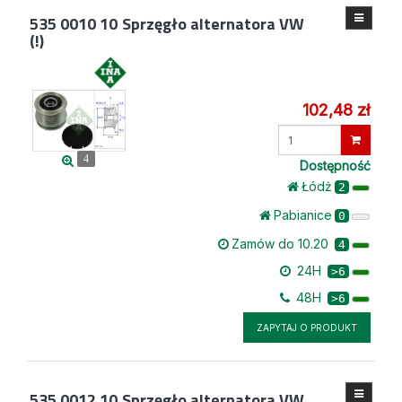
535 0010 10
Sprzęgło alternatora VW
(!)
102,48 zł
Wprowadź
ilość
4
Dostępność
Łódż
2
Pabianice
0
Zamów do 10.20
4
24H
>6
48H
>6
ZAPYTAJ O PRODUKT
535 0012 10
Sprzęgło alternatora VW