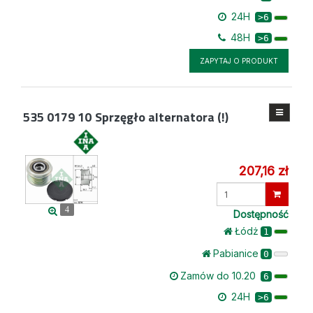
24H
>6
48H
>6
ZAPYTAJ O PRODUKT
535 0179 10
Sprzęgło alternatora (!)
207,16 zł
Wprowadź
ilość
4
Dostępność
Łódż
1
Pabianice
0
Zamów do 10.20
6
24H
>6