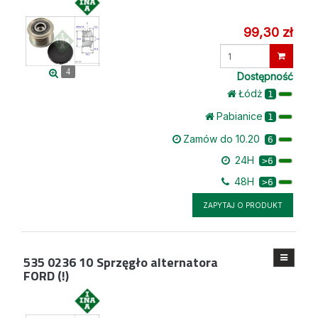
99,30 zł
Wprowadź
ilość
4
Dostępność
Łódż
1
Pabianice
1
Zamów do 10.20
6
24H
>6
48H
>6
ZAPYTAJ O PRODUKT
535 0236 10
Sprzęgło alternatora
FORD (!)