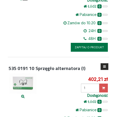
Dostępność
Łódż
0
Pabianice
0
Zamów do 10.20
0
24H
0
48H
0
ZAPYTAJ O PRODUKT
535 0191 10
Sprzęgło alternatora (!)
402,21 zł
Wprowadź
ilość
Dostępność
Łódż
0
Pabianice
0