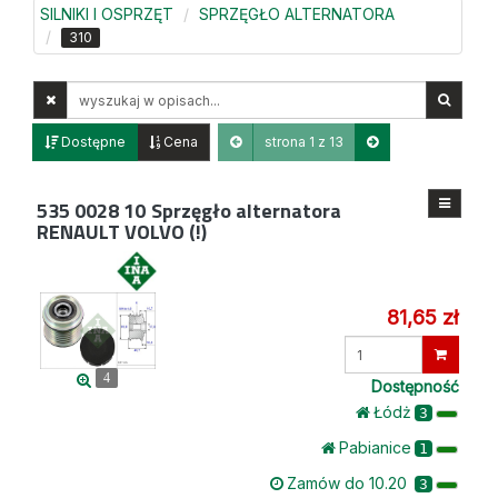
SILNIKI I OSPRZĘT
SPRZĘGŁO ALTERNATORA
310
Wyszukaj
w
opisach
Dostępne
Cena
strona 1 z 13
535 0028 10
Sprzęgło alternatora
RENAULT VOLVO (!)
81,65 zł
Wprowadź
ilość
4
Dostępność
Łódż
3
Pabianice
1
Zamów do 10.20
3