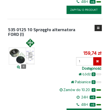
48H
>6
ZAPYTAJ O PRODUKT
535 0125 10
Sprzęgło alternatora
FORD (!)
159,74 zł
Wprowadź
ilość
4
Dostępność
Łódż
0
Pabianice
0
Zamów do 10.20
2
24H
>6
48H
>6