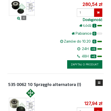
280,54 zł
Wprowadź
ilość
4
Dostępność
Łódż
1
Pabianice
0
Zamów do 10.20
6
24H
>6
48H
>6
ZAPYTAJ O PRODUKT
535 0062 10
Sprzęgło alternatora (!)
127,94 zł
Wprowadź