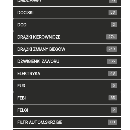
DMUCHAWY
71
DOCISKI
53
DOD
2
DRĄŻKI KIEROWNICZE
474
DRĄŻKI ZMIANY BIEGÓW
259
DŹWIGIENKI ZAWORU
165
ELEKTRYKA
48
EUR
5
FEBI
65
FELGI
2
FILTR AUTOM.SKRZ.BIE
171