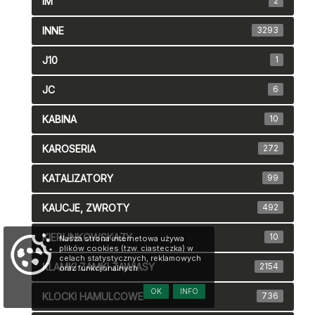
IM
2
INNE
3293
J10
1
JC
6
KABINA
10
KAROSERIA
272
KATALIZATORY
99
KAUCJE, ZWROTY
492
KIERUNKOWSKAZY
10
Nasza strona internetowa używa
plików cookies (tzw. ciasteczka) w
celach statystycznych, reklamowych
KLAMKI ZAMKI ZAWIASY
2154
oraz funkcjonalnych.
OK
INFO
KLOCKI HAMULCOWE
736