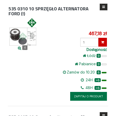
535 0310 10
SPRZĘGŁO ALTERNATORA
FORD (!)
467,18 zł
Wprowadź
ilość
4
Dostępność
Łódż
0
Pabianice
0
Zamów do 10.20
6
24H
>6
48H
>6
ZAPYTAJ O PRODUKT