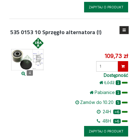
ZAPYTAJ O PRODUKT
535 0153 10
Sprzęgło alternatora (!)
109,73 zł
Wprowadź
ilość
4
Dostępność
Łódż
1
Pabianice
1
Zamów do 10.20
5
24H
>6
48H
>6
ZAPYTAJ O PRODUKT