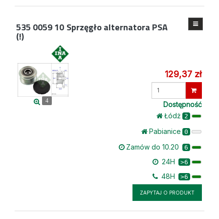
535 0059 10
Sprzęgło alternatora PSA
(!)
129,37 zł
Wprowadź
ilość
4
Dostępność
Łódż
2
Pabianice
0
Zamów do 10.20
6
24H
>6
48H
>6
ZAPYTAJ O PRODUKT