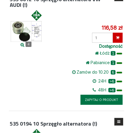
AUDI (!)
116,58 zł
Wprowadź
ilość
4
Dostępność
Łódż
1
Pabianice
1
Zamów do 10.20
6
24H
>6
48H
>6
ZAPYTAJ O PRODUKT
535 0194 10
Sprzęgło alternatora (!)