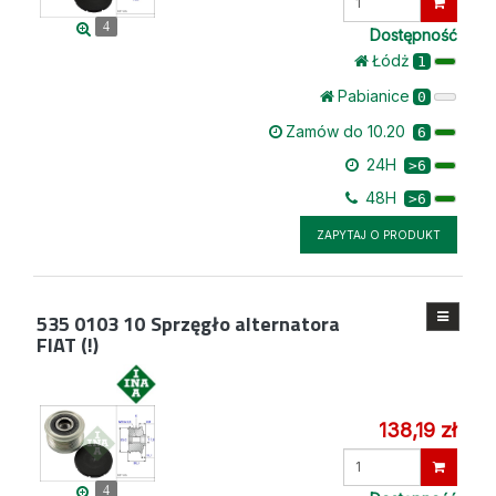
ilość
4
Dostępność
Łódż
1
Pabianice
0
Zamów do 10.20
6
24H
>6
48H
>6
ZAPYTAJ O PRODUKT
535 0103 10
Sprzęgło alternatora
FIAT (!)
138,19 zł
Wprowadź
ilość
4