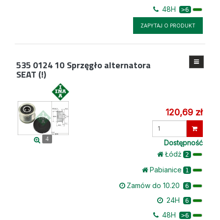
48H
>6
ZAPYTAJ O PRODUKT
535 0124 10
Sprzęgło alternatora
SEAT (!)
120,69 zł
Wprowadź
ilość
4
Dostępność
Łódż
2
Pabianice
1
Zamów do 10.20
6
24H
6
48H
>6