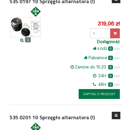
535 0197 10
Sprzęgło alternatora (!)
319,06 zł
Wprowadź
ilość
2
Dostępność
Łódż
0
Pabianice
0
Zamów do 10.20
0
24H
0
48H
0
ZAPYTAJ O PRODUKT
535 0201 10
Sprzęgło alternatora (!)