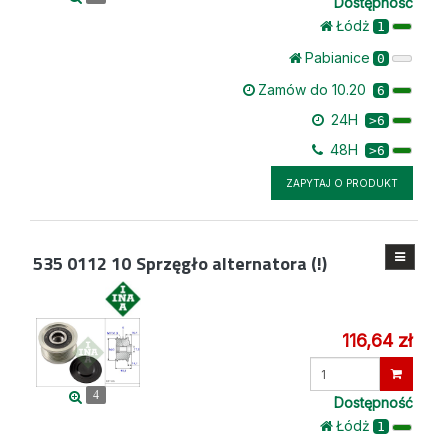
Dostępność
Łódż
1
Pabianice
0
Zamów do 10.20
6
24H
>6
48H
>6
ZAPYTAJ O PRODUKT
535 0112 10
Sprzęgło alternatora (!)
116,64 zł
Wprowadź
ilość
4
Dostępność
Łódż
1