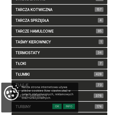
TARCZA KOTWICZNA
157
TARCZA SPRZĘGŁA
4
TARCZE HAMULCOWE
95
TAŚMY KIEROWNICY
1
TERMOSTATY
34
TŁOKI
7
TŁUMIKI
428
TULEJE
73
Nasza strona internetowa używa
plików cookies (tzw. ciasteczka) w
celach statystycznych, reklamowych
TULEJE WAHACZY
376
oraz funkcjonalnych.
TURBINY
174
OK
INFO