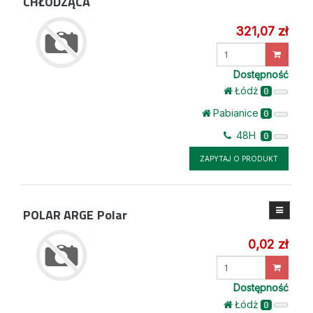
CHŁODZĄCA
321,07 zł
Wprowadź
ilość
Dostępność
Łódż
0
Pabianice
0
48H
0
ZAPYTAJ O PRODUKT
POLAR ARGE
Polar
0,02 zł
Wprowadź
ilość
Dostępność
Łódż
0