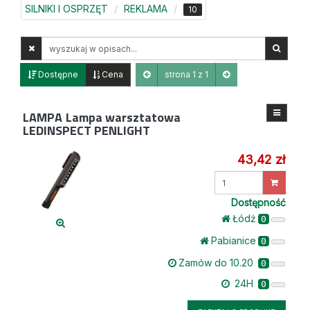
SILNIKI I OSPRZĘT
REKLAMA
10
Wyszukaj
w
opisach
Dostępne
Cena
strona 1 z 1
LAMPA
Lampa warsztatowa
LEDINSPECT PENLIGHT
43,42 zł
Wprowadź
ilość
Dostępność
Łódż
0
Pabianice
0
Zamów do 10.20
0
24H
0