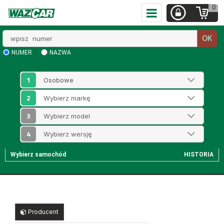
0
Wpisz
OK
numer
NUMER
NAZWA
1
2
3
4
Wybierz samochód
HISTORIA
Producent