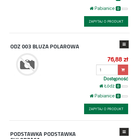
Pabianice
0
ZAPYTAJ O PRODUKT
ODZ 003
BLUZA POLAROWA
76,88 zł
Wprowadź
ilość
Dostępność
Łódż
0
Pabianice
0
ZAPYTAJ O PRODUKT
PODSTAWKA
PODSTAWKA