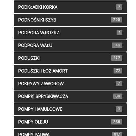
PODKŁADKI KORKA
2
PODNOŚNIKI SZYB
709
PODPORA W.ROZRZ.
1
PODPORA WAŁU
146
PODUSZKI
277
PODUSZKI I ŁOŻ AMORT
72
POKRYWY ZAWORÓW
7
POMPKI SPRYSKIWACZA
89
POMPY HAMULCOWE
9
POMPY OLEJU
236
POMPY PALIWA
617