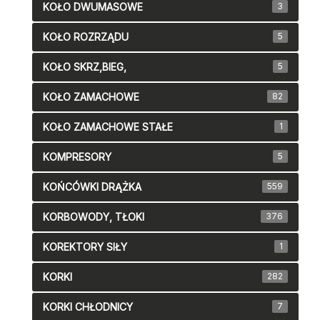
KOŁO DWUMASOWE
3
KOŁO ROZRZĄDU
5
KOŁO SKRZ,BIEG,
5
KOŁO ZAMACHOWE
82
KOŁO ZAMACHOWE STAŁE
1
KOMPRESORY
5
KOŃCÓWKI DRĄŻKA
559
KORBOWODY, TŁOKI
376
KOREKTORY SIŁY
1
KORKI
282
KORKI CHŁODNICY
7