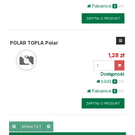
Pabianice
0
ZAPYTAJ O PRODUKT
POLAR TOPLA
Polar
1,28 zł
Wprowadź
ilość
Dostępność
Łódż
0
Pabianice
0
ZAPYTAJ O PRODUKT
strona 1 z 1