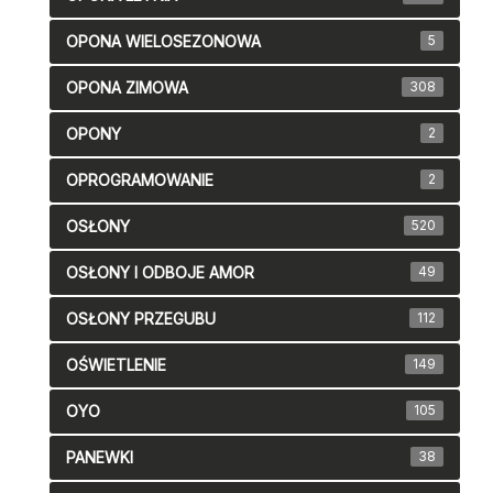
OPONA WIELOSEZONOWA
5
OPONA ZIMOWA
308
OPONY
2
OPROGRAMOWANIE
2
OSŁONY
520
OSŁONY I ODBOJE AMOR
49
OSŁONY PRZEGUBU
112
OŚWIETLENIE
149
OYO
105
PANEWKI
38