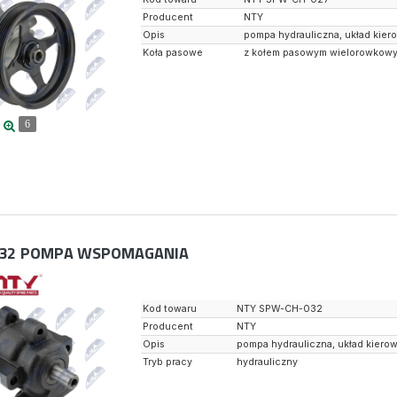
Producent
NTY
Opis
pompa hydrauliczna, układ kier
Koła pasowe
z kołem pasowym wielorowkow
6
32
POMPA WSPOMAGANIA
Kod towaru
NTY SPW-CH-032
Producent
NTY
Opis
pompa hydrauliczna, układ kiero
Tryb pracy
hydrauliczny