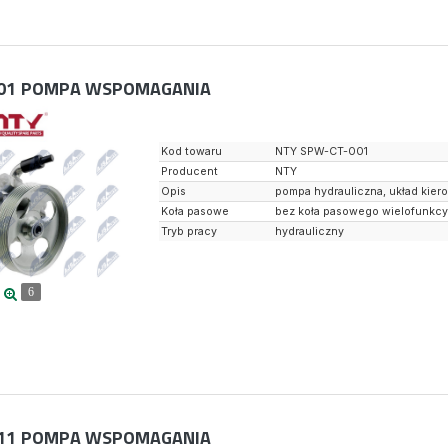
01
POMPA WSPOMAGANIA
Kod towaru
NTY SPW-CT-001
Producent
NTY
Opis
pompa hydrauliczna, układ kier
Koła pasowe
bez koła pasowego wielofunkc
Tryb pracy
hydrauliczny
6
11
POMPA WSPOMAGANIA