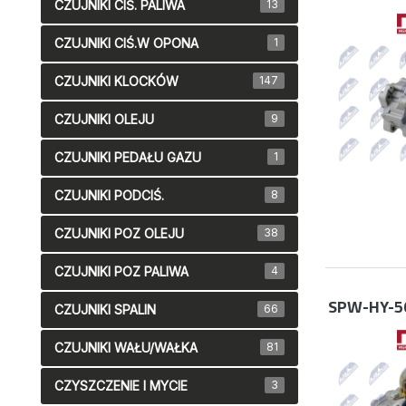
CZUJNIKI CIŚ. PALIWA
13
CZUJNIKI CIŚ.W OPONA
1
CZUJNIKI KLOCKÓW
147
CZUJNIKI OLEJU
9
CZUJNIKI PEDAŁU GAZU
1
CZUJNIKI PODCIŚ.
8
CZUJNIKI POZ OLEJU
38
CZUJNIKI POZ PALIWA
4
SPW-HY-5
CZUJNIKI SPALIN
66
CZUJNIKI WAŁU/WAŁKA
81
CZYSZCZENIE I MYCIE
3