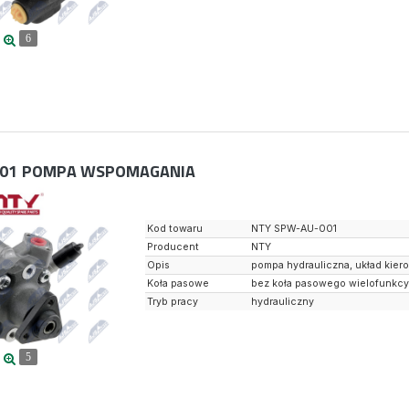
6
01
POMPA WSPOMAGANIA
Kod towaru
NTY SPW-AU-001
Producent
NTY
Opis
pompa hydrauliczna, układ kier
Koła pasowe
bez koła pasowego wielofunkc
Tryb pracy
hydrauliczny
5