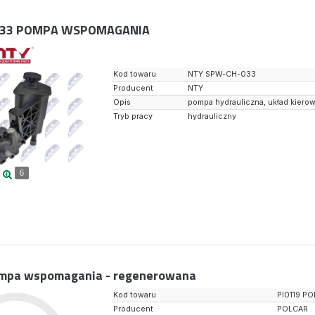
33
POMPA WSPOMAGANIA
Kod towaru
NTY SPW-CH-033
Producent
NTY
Opis
pompa hydrauliczna, układ kiero
Tryb pracy
hydrauliczny
6
mpa wspomagania - regenerowana
Kod towaru
PI0119 PO
Producent
POLCAR