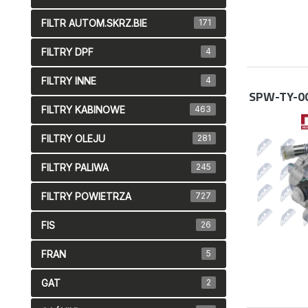
FILTR AUTOM.SKRZ.BIE
171
FILTRY DPF
4
FILTRY INNE
4
SPW-TY-0
FILTRY KABINOWE
463
FILTRY OLEJU
281
FILTRY PALIWA
245
FILTRY POWIETRZA
727
FIS
26
FRAN
5
GAT
2