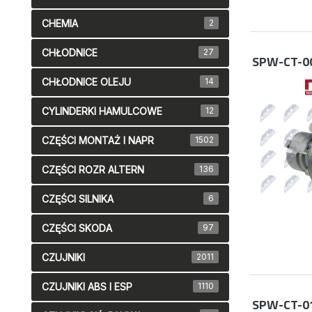
CHEMIA
2
CHŁODNICE
27
SPW-CT-0
CHŁODNICE OLEJU
14
CYLINDERKI HAMULCOWE
12
CZĘŚCI MONTAŻ I NAPR
1502
CZĘŚCI ROZR ALTERN
136
CZĘŚCI SILNIKA
6
CZĘŚCI SKODA
97
CZUJNIKI
2011
CZUJNIKI ABS I ESP
1110
SPW-CT-0