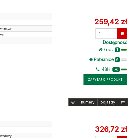
259,42 zł
owniczy
Wprowadź
nym
ilość
Dostępność
Łódż
1
Pabianice
0
48H
>6
ZAPYTAJ O PRODUKT
numery
pojazdy
326,72 zł
owniczy