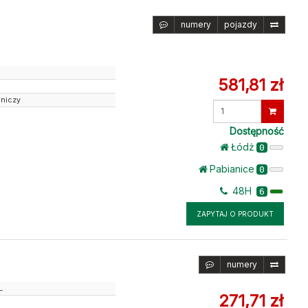
numery
pojazdy
581,81 zł
wniczy
Wprowadź
ilość
Dostępność
Łódż
0
Pabianice
0
48H
6
ZAPYTAJ O PRODUKT
numery
L
271,71 zł