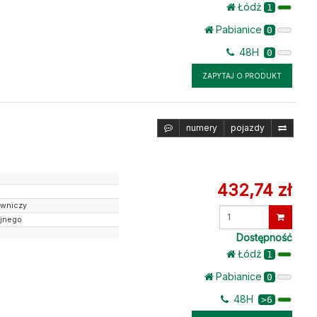
Łódż
1
Pabianice
0
48H
0
ZAPYTAJ O PRODUKT
numery
pojazdy
432,74 zł
owniczy
Wprowadź
yjnego
ilość
Dostępność
Łódż
1
Pabianice
0
48H
>6