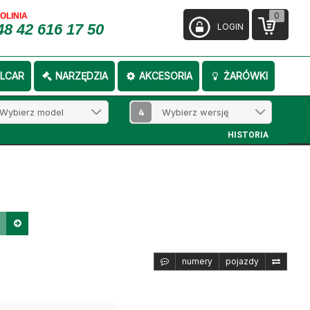
0
FOLINIA
48 42 616 17 50
LOGIN
LCAR
NARZĘDZIA
AKCESORIA
ŻARÓWKI
4
HISTORIA
numery
pojazdy