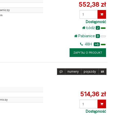
552,38 zł
owniczy
Wprowadź
ym
ilość
Dostępność
Łódż
2
Pabianice
0
48H
>6
ZAPYTAJ O PRODUKT
numery
pojazdy
514,36 zł
wniczy
Wprowadź
ilość
Dostępność