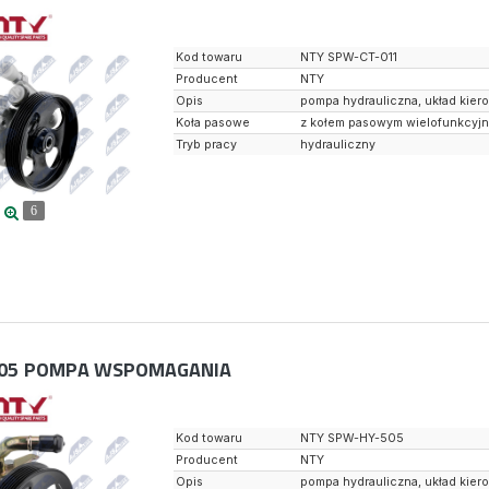
Kod towaru
NTY SPW-CT-011
Producent
NTY
Opis
pompa hydrauliczna, układ kier
Koła pasowe
z kołem pasowym wielofunkcyj
Tryb pracy
hydrauliczny
6
05
POMPA WSPOMAGANIA
Kod towaru
NTY SPW-HY-505
Producent
NTY
Opis
pompa hydrauliczna, układ kier