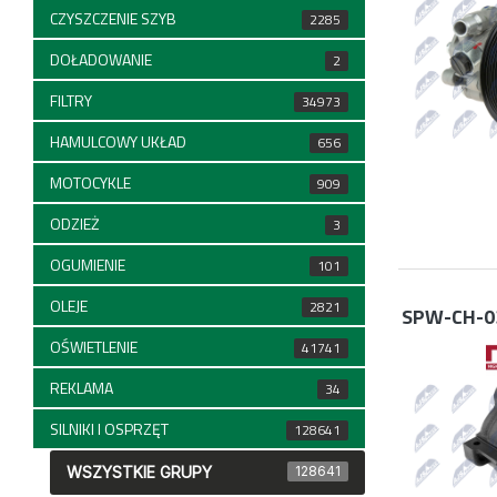
CZYSZCZENIE SZYB
2285
DOŁADOWANIE
2
FILTRY
34973
HAMULCOWY UKŁAD
656
MOTOCYKLE
909
ODZIEŻ
3
OGUMIENIE
101
OLEJE
2821
SPW-CH-0
OŚWIETLENIE
41741
REKLAMA
34
SILNIKI I OSPRZĘT
128641
WSZYSTKIE GRUPY
128641