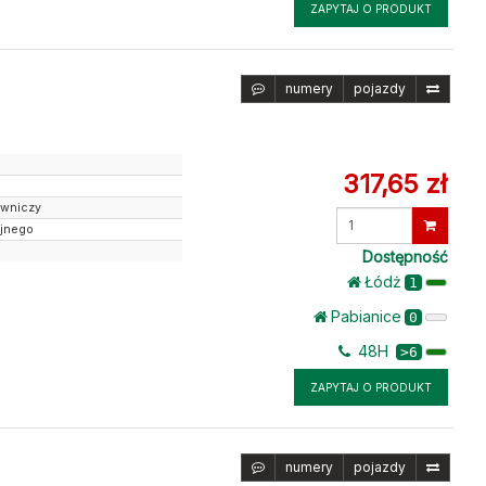
ZAPYTAJ O PRODUKT
numery
pojazdy
317,65 zł
owniczy
Wprowadź
yjnego
ilość
Dostępność
Łódż
1
Pabianice
0
48H
>6
ZAPYTAJ O PRODUKT
numery
pojazdy