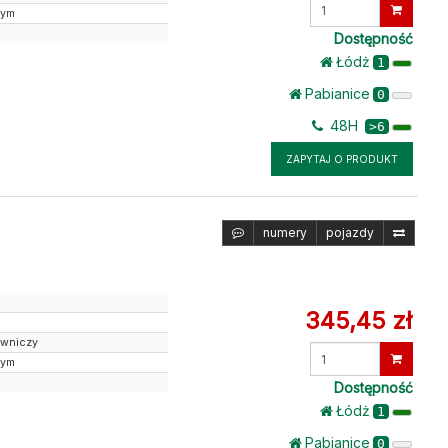
Wprowadź
nym
ilość
Dostępność
Łódż
1
Pabianice
0
48H
>6
ZAPYTAJ O PRODUKT
numery
pojazdy
345,45 zł
owniczy
Wprowadź
nym
ilość
Dostępność
Łódż
1
Pabianice
0