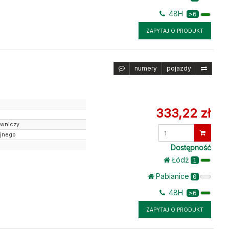
48H
>6
ZAPYTAJ O PRODUKT
numery
pojazdy
333,22 zł
owniczy
Wprowadź
yjnego
ilość
Dostępność
Łódż
1
Pabianice
0
48H
>6
ZAPYTAJ O PRODUKT