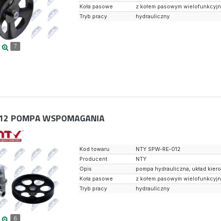
Koła pasowe
z kołem pasowym wielofunkcyj
Tryb pracy
hydrauliczny
7
12
POMPA WSPOMAGANIA
Kod towaru
NTY SPW-RE-012
Producent
NTY
Opis
pompa hydrauliczna, układ kier
Koła pasowe
z kołem pasowym wielofunkcyj
Tryb pracy
hydrauliczny
6