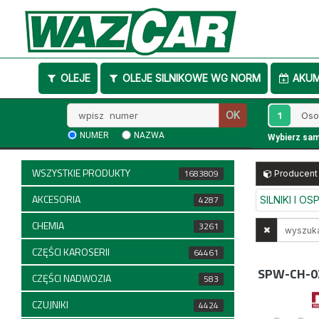
OLEJE
OLEJE SILNIKOWE WG NORM
AKU
Wpisz
1
OK
numer
NUMER
NAZWA
Wybierz sa
WSZYSTKIE PRODUKTY
1683809
Producent
AKCESORIA
4287
SILNIKI I O
CHEMIA
Wyszukaj
3261
w
CZĘŚCI KAROSERII
64461
opisach
SPW-CH-0
CZĘŚCI NADWOZIA
583
CZUJNIKI
4424