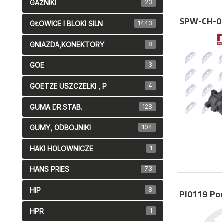
GAŹNIKI
23
SPW-CH-0
GŁOWICE I BLOKI SILN
1443
GNIAZDA,KONEKTORY
8
GOE
3
GOETZE USZCZELKI , P
4
GUMA DR.STAB.
128
GUMY, ODBOJNIKI
104
HAKI HOLOWNICZE
1
HANS PRIES
73
HIP
8
PI0119
Po
HPR
1