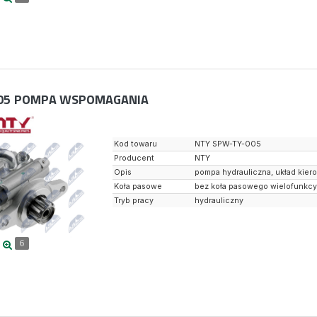
05
POMPA WSPOMAGANIA
Kod towaru
NTY SPW-TY-005
Producent
NTY
Opis
pompa hydrauliczna, układ kier
Koła pasowe
bez koła pasowego wielofunkc
Tryb pracy
hydrauliczny
6