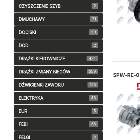
CZYSZCZENIE SZYB
2
DMUCHAWY
71
DOCISKI
53
DOD
2
DRĄŻKI KIEROWNICZE
474
DRĄŻKI ZMIANY BIEGÓW
259
SPW-RE-0
DŹWIGIENKI ZAWORU
165
ELEKTRYKA
48
EUR
5
FEBI
65
FELGI
2