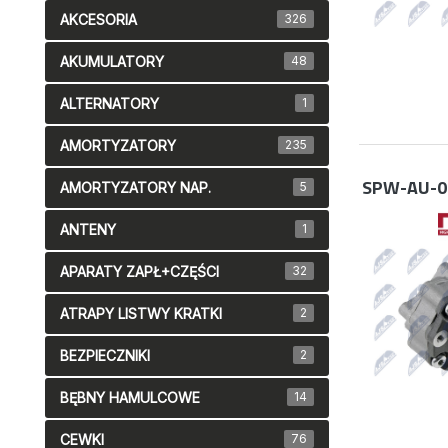
AKCESORIA
326
AKUMULATORY
48
ALTERNATORY
1
AMORTYZATORY
235
SPW-AU-0
AMORTYZATORY NAP.
5
ANTENY
1
APARATY ZAPŁ+CZĘŚCI
32
ATRAPY LISTWY KRATKI
2
BEZPIECZNIKI
2
BĘBNY HAMULCOWE
14
CEWKI
76