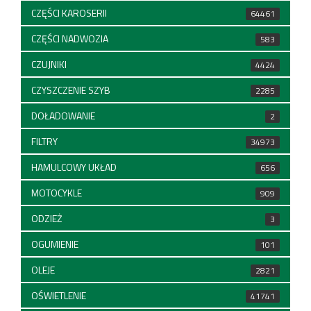
CZĘŚCI KAROSERII
64461
CZĘŚCI NADWOZIA
583
CZUJNIKI
4424
CZYSZCZENIE SZYB
2285
DOŁADOWANIE
2
FILTRY
34973
HAMULCOWY UKŁAD
656
MOTOCYKLE
909
ODZIEŻ
3
OGUMIENIE
101
OLEJE
2821
OŚWIETLENIE
41741