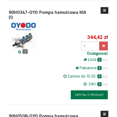
90H0347-OYO
Pompa hamulcowa KIA
(!)
344,42 zł
Wprowadź
ilość
2
Dostępność
Łódż
0
Pabianice
0
Zamów do 10.20
0
24H
0
ZAPYTAJ O PRODUKT
90H0508-OYO
Pompa hamulcowa