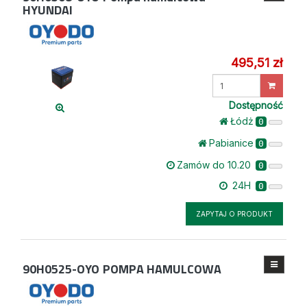
HYUNDAI
495,51 zł
Wprowadź
ilość
Dostępność
Łódż
0
Pabianice
0
Zamów do 10.20
0
24H
0
ZAPYTAJ O PRODUKT
90H0525-OYO
POMPA HAMULCOWA