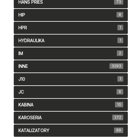
HANS PRIES
73
HIP
8
HPR
1
HYDRAULIKA
1
IM
2
INNE
3293
J10
1
JC
6
KABINA
10
KAROSERIA
272
KATALIZATORY
99