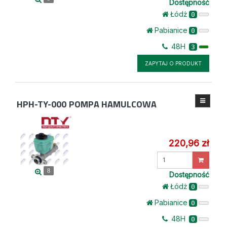
Dostępność
Łódż
0
Pabianice
0
48H
3
ZAPYTAJ O PRODUKT
HPH-TY-000
POMPA HAMULCOWA
220,96 zł
Wprowadź
ilość
8
Dostępność
Łódż
0
Pabianice
0
48H
0