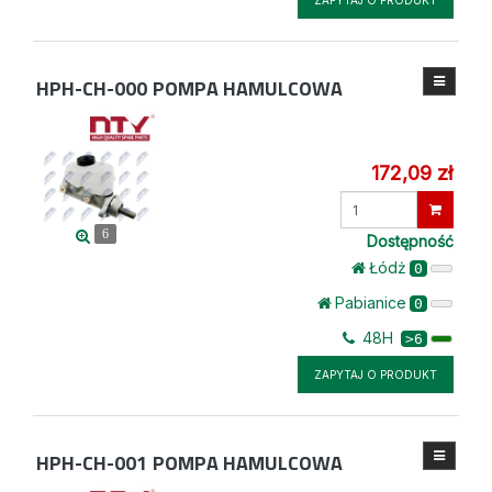
ZAPYTAJ O PRODUKT
HPH-CH-000
POMPA HAMULCOWA
172,09 zł
Wprowadź
ilość
6
Dostępność
Łódż
0
Pabianice
0
48H
>6
ZAPYTAJ O PRODUKT
HPH-CH-001
POMPA HAMULCOWA