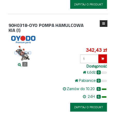
ZAPYTAJ O PRODUKT
90H0318-OYO
POMPA HAMULCOWA
KIA (!)
342,43 zł
Wprowadź
ilość
2
Dostępność
Łódż
0
Pabianice
0
Zamów do 10.20
6
24H
6
ZAPYTAJ O PRODUKT