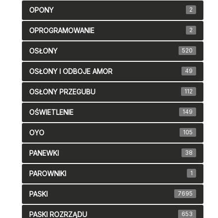
OPONY
2
OPROGRAMOWANIE
2
OSŁONY
520
OSŁONY I ODBOJE AMOR
49
OSŁONY PRZEGUBU
112
OŚWIETLENIE
149
OYO
105
PANEWKI
38
PAROWNIKI
1
PASKI
7695
PASKI ROZRZĄDU
653