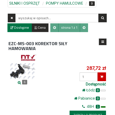
SILNIKI I OSPRZĘT
POMPY HAMULCOWE
9
Wyszukaj
w
opisach
Dostępne
Cena
strona 1 z 1
EZC-MS-003
KOREKTOR SIŁY
HAMOWANIA
287,72 zł
Wprowadź
ilość
6
Dostępność
Łódż
0
Pabianice
0
48H
1