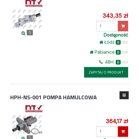
343,35 zł
Wprowadź
ilość
5
Dostępność
Łódż
0
Pabianice
0
48H
0
ZAPYTAJ O PRODUKT
HPH-NS-001
POMPA HAMULCOWA
364,17 zł
Wprowadź
ilość
5