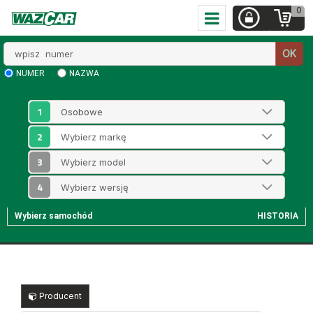
0
Wpisz
OK
numer
NUMER
NAZWA
1
2
3
4
Wybierz samochód
HISTORIA
Producent