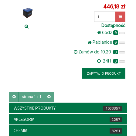
446,18 zł
Wprowadź
ilość
Dostępność
Łódż
0
Pabianice
0
Zamów do 10.20
0
24H
0
ZAPYTAJ O PRODUKT
strona 1 z 1
WSZYSTKIE PRODUKTY
1683857
AKCESORIA
4287
CHEMIA
3261