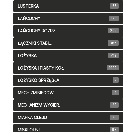
LUSTERKA
65
ŁAŃCUCHY
175
ŁAŃCUCHY ROZRZ.
205
ŁĄCZNIKI STABIL.
366
ŁOŻYSKA
719
ŁOŻYSKA I PIASTY KÓŁ
1425
ŁOŻYSKO SPRZĘGŁA
2
MECH.ZM.BIEGÓW
4
MECHANIZM WYCIER.
23
MIARKA OLEJU
20
MISKI OLEJU
93