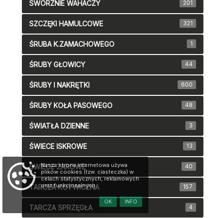
SWORZNIE WAHACZY
201
SZCZĘKI HAMULCOWE
321
ŚRUBA K.ZAMACHOWEGO
1
ŚRUBY GŁOWICY
44
ŚRUBY I NAKRĘTKI
600
ŚRUBY KOŁA PASOWEGO
48
ŚWIATŁA DZIENNE
3
ŚWIECE ISKROWE
13
Nasza strona internetowa używa
ŚWIECE ŻAROWE
40
plików cookies (tzw. ciasteczka) w
celach statystycznych, reklamowych
oraz funkcjonalnych.
TARCZA KOTWICZNA
157
OK
INFO
TARCZA SPRZĘGŁA
4