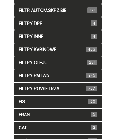
FILTR AUTOM.SKRZ.BIE
171
FILTRY DPF
4
FILTRY INNE
4
FILTRY KABINOWE
463
FILTRY OLEJU
281
FILTRY PALIWA
245
FILTRY POWIETRZA
727
FIS
26
FRAN
5
GAT
2