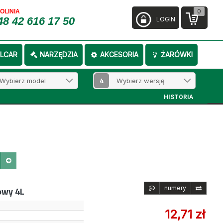
0
FOLINIA
48 42 616 17 50
LOGIN
LCAR
NARZĘDZIA
AKCESORIA
ŻARÓWKI
4
HISTORIA
numery
owy 4L
12,71 zł