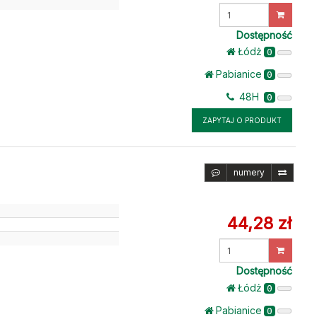
Wprowadź
ilość
Dostępność
Łódż
0
Pabianice
0
48H
0
ZAPYTAJ O PRODUKT
numery
44,28 zł
Wprowadź
ilość
Dostępność
Łódż
0
Pabianice
0