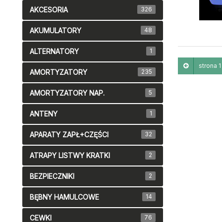
AKCESORIA
326
AKUMULATORY
48
ALTERNATORY
1
strona 1 
AMORTYZATORY
235
AMORTYZATORY NAP.
5
ANTENY
1
APARATY ZAPŁ+CZĘŚCI
32
ATRAPY LISTWY KRATKI
2
BEZPIECZNIKI
2
BĘBNY HAMULCOWE
14
CEWKI
76