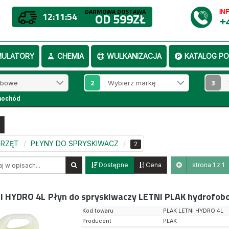
DARMOWA DOSTAWA
IN
12:11:53
OD 599ZŁ
+
MULATORY
CHEMIA
WULKANIZACJA
KATALOG PO
2
3
mochód
SPRZĘT
PŁYNY DO SPRYSKIWACZ
2
Dostępne
Cena
strona 1 z 1
I HYDRO 4L
Płyn do spryskiwaczy LETNI PLAK hydrofob
Kod towaru
PLAK LETNI HYDRO 4L
Producent
PLAK