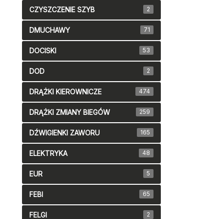
CZYSZCZENIE SZYB
2
DMUCHAWY
71
DOCISKI
53
DOD
2
DRĄŻKI KIEROWNICZE
474
DRĄŻKI ZMIANY BIEGÓW
259
DŹWIGIENKI ZAWORU
165
ELEKTRYKA
48
EUR
5
FEBI
65
FELGI
2