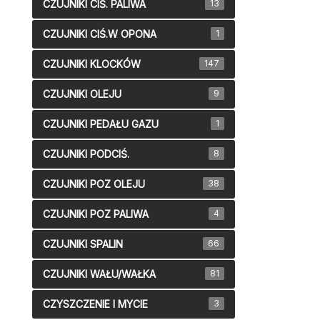
CZUJNIKI CIŚ. PALIWA
13
CZUJNIKI CIŚ.W OPONA
1
CZUJNIKI KLOCKÓW
147
CZUJNIKI OLEJU
9
CZUJNIKI PEDAŁU GAZU
1
CZUJNIKI PODCIŚ.
8
CZUJNIKI POZ OLEJU
38
CZUJNIKI POZ PALIWA
4
CZUJNIKI SPALIN
66
CZUJNIKI WAŁU/WAŁKA
81
CZYSZCZENIE I MYCIE
3