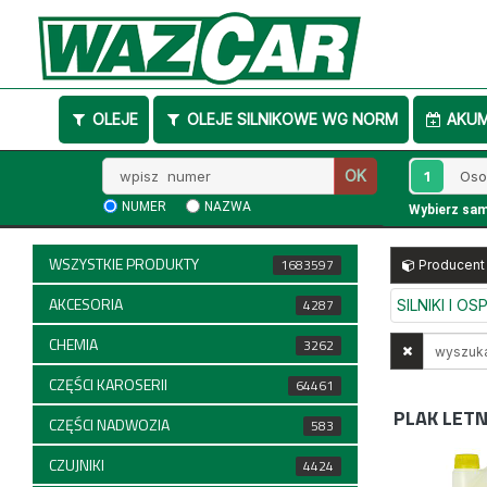
OLEJE
OLEJE SILNIKOWE WG NORM
AKU
Wpisz
1
OK
numer
NUMER
NAZWA
Wybierz sa
WSZYSTKIE PRODUKTY
1683597
Producent
AKCESORIA
4287
SILNIKI I O
CHEMIA
Wyszukaj
3262
w
CZĘŚCI KAROSERII
64461
opisach
PLAK LETN
CZĘŚCI NADWOZIA
583
CZUJNIKI
4424