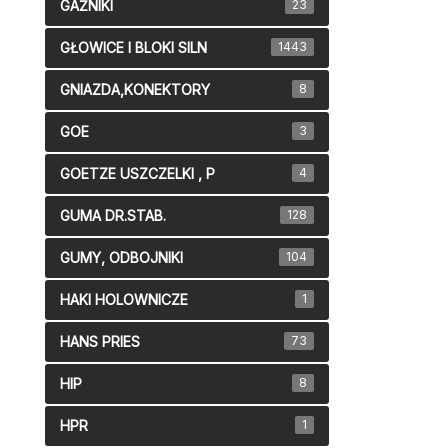
GAŹNIKI
23
GŁOWICE I BLOKI SILN
1443
GNIAZDA,KONEKTORY
8
GOE
3
GOETZE USZCZELKI , P
4
GUMA DR.STAB.
128
GUMY, ODBOJNIKI
104
HAKI HOLOWNICZE
1
HANS PRIES
73
HIP
8
HPR
1