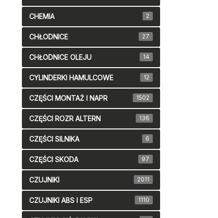
CHEMIA
2
CHŁODNICE
27
CHŁODNICE OLEJU
14
CYLINDERKI HAMULCOWE
12
CZĘŚCI MONTAŻ I NAPR
1502
CZĘŚCI ROZR ALTERN
136
CZĘŚCI SILNIKA
6
CZĘŚCI SKODA
97
CZUJNIKI
2011
CZUJNIKI ABS I ESP
1110