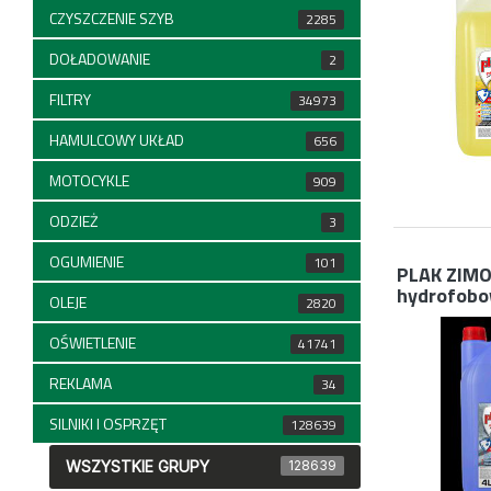
CZYSZCZENIE SZYB
2285
DOŁADOWANIE
2
FILTRY
34973
HAMULCOWY UKŁAD
656
MOTOCYKLE
909
ODZIEŻ
3
OGUMIENIE
101
PLAK ZIM
hydrofobo
OLEJE
2820
OŚWIETLENIE
41741
REKLAMA
34
SILNIKI I OSPRZĘT
128639
WSZYSTKIE GRUPY
128639