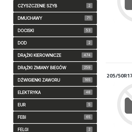
CZYSZCZENIE SZYB
2
DMUCHAWY
71
DOCISKI
53
DOD
2
DRĄŻKI KIEROWNICZE
474
DRĄŻKI ZMIANY BIEGÓW
259
205/50R1
DŹWIGIENKI ZAWORU
165
ELEKTRYKA
48
EUR
5
FEBI
65
FELGI
2