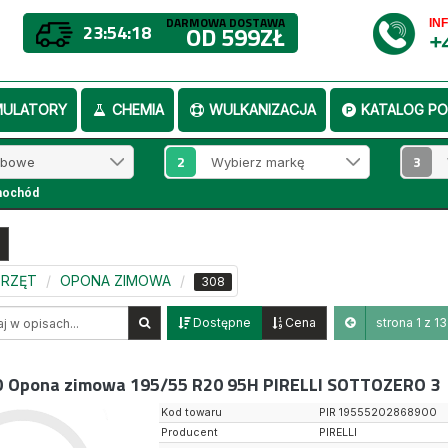
DARMOWA DOSTAWA
IN
23:54:17
OD 599ZŁ
+
MULATORY
CHEMIA
WULKANIZACJA
KATALOG PO
2
3
mochód
SPRZĘT
OPONA ZIMOWA
308
Dostępne
Cena
strona 1 z 13
0
Opona zimowa 195/55 R20 95H PIRELLI SOTTOZERO 3
Kod towaru
PIR 19555202868900
Producent
PIRELLI