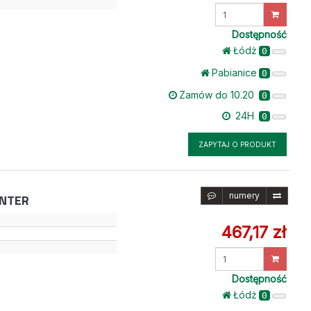
Wprowadź
ilość
Dostępność
Łódż
0
Pabianice
0
Zamów do 10.20
0
24H
0
ZAPYTAJ O PRODUKT
numery
INTER
467,17 zł
Wprowadź
ilość
Dostępność
Łódż
0