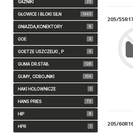
GAŹNIKI
23
GŁOWICE I BLOKI SILN
1443
205/55R1
GNIAZDA,KONEKTORY
8
GOE
3
GOETZE USZCZELKI , P
4
GUMA DR.STAB.
128
GUMY, ODBOJNIKI
104
HAKI HOLOWNICZE
1
HANS PRIES
73
HIP
8
205/60R1
HPR
1