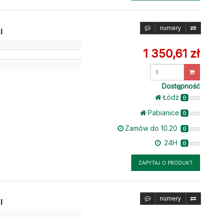
numery
I
1 350,61 zł
Wprowadź
ilość
Dostępność
Łódż
0
Pabianice
0
Zamów do 10.20
0
24H
0
ZAPYTAJ O PRODUKT
numery
I