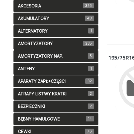
AKCESORIA
326
AKUMULATORY
48
ALTERNATORY
1
AMORTYZATORY
235
AMORTYZATORY NAP.
5
195/75R1
ANTENY
1
APARATY ZAPŁ+CZĘŚCI
32
ATRAPY LISTWY KRATKI
2
BEZPIECZNIKI
2
BĘBNY HAMULCOWE
14
CEWKI
76