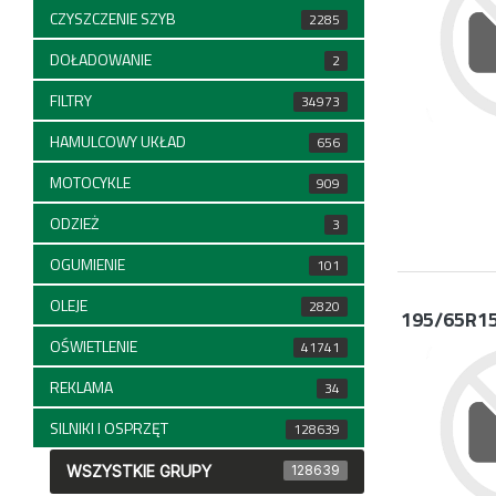
CZYSZCZENIE SZYB
2285
DOŁADOWANIE
2
FILTRY
34973
HAMULCOWY UKŁAD
656
MOTOCYKLE
909
ODZIEŻ
3
OGUMIENIE
101
OLEJE
2820
195/65R1
OŚWIETLENIE
41741
REKLAMA
34
SILNIKI I OSPRZĘT
128639
WSZYSTKIE GRUPY
128639