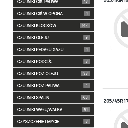
205/40R1
CZUJNIKI CIŚ. PALIWA
13
CZUJNIKI CIŚ.W OPONA
1
CZUJNIKI KLOCKÓW
147
CZUJNIKI OLEJU
9
CZUJNIKI PEDAŁU GAZU
1
CZUJNIKI PODCIŚ.
8
CZUJNIKI POZ OLEJU
38
CZUJNIKI POZ PALIWA
4
CZUJNIKI SPALIN
66
205/45R1
CZUJNIKI WAŁU/WAŁKA
81
CZYSZCZENIE I MYCIE
3