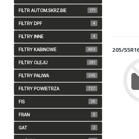
FILTR AUTOM.SKRZ.BIE
171
FILTRY DPF
4
FILTRY INNE
4
205/55R1
FILTRY KABINOWE
463
FILTRY OLEJU
281
FILTRY PALIWA
245
FILTRY POWIETRZA
727
FIS
26
FRAN
5
GAT
2