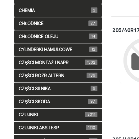
CHEMIA
2
CHŁODNICE
27
205/40R1
CHŁODNICE OLEJU
14
CYLINDERKI HAMULCOWE
12
CZĘŚCI MONTAŻ I NAPR
1502
CZĘŚCI ROZR ALTERN
136
CZĘŚCI SILNIKA
6
CZĘŚCI SKODA
97
CZUJNIKI
2011
CZUJNIKI ABS I ESP
1110