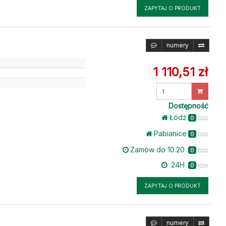
ZAPYTAJ O PRODUKT
numery
1 110,51 zł
Wprowadź
ilość
Dostępność
Łódż
0
Pabianice
0
Zamów do 10.20
0
24H
0
ZAPYTAJ O PRODUKT
numery