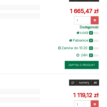
1 665,47 zł
Wprowadź
ilość
Dostępność
Łódż
0
Pabianice
0
Zamów do 10.20
0
24H
0
ZAPYTAJ O PRODUKT
numery
1 119,12 zł
Wprowadź