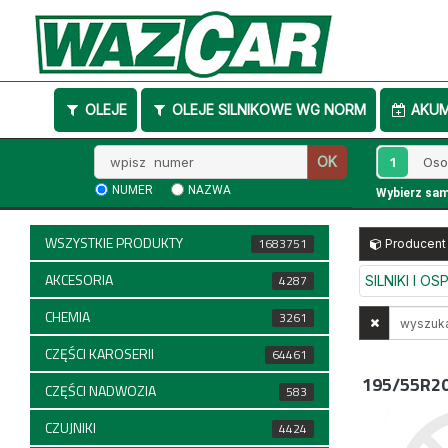
OLEJE
OLEJE SILNIKOWE WG NORM
AKU
Wpisz
1
OK
numer
NUMER
NAZWA
Wybierz sa
WSZYSTKIE PRODUKTY
1683751
Producent
AKCESORIA
4287
SILNIKI I O
CHEMIA
Wyszukaj
3261
w
CZĘŚCI KAROSERII
64461
opisach
195/55R2
CZĘŚCI NADWOZIA
583
CZUJNIKI
4424