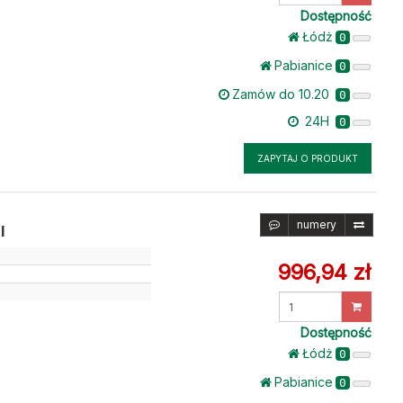
ilość
Dostępność
Łódż
0
Pabianice
0
Zamów do 10.20
0
24H
0
ZAPYTAJ O PRODUKT
numery
I
996,94 zł
Wprowadź
ilość
Dostępność
Łódż
0
Pabianice
0