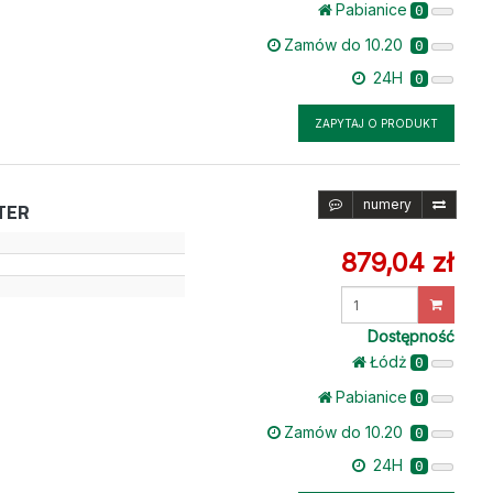
Pabianice
0
Zamów do 10.20
0
24H
0
ZAPYTAJ O PRODUKT
numery
TER
879,04 zł
Wprowadź
ilość
Dostępność
Łódż
0
Pabianice
0
Zamów do 10.20
0
24H
0