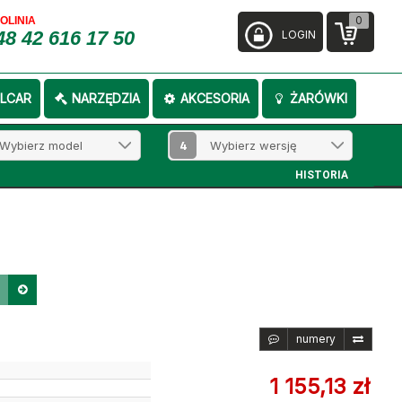
0
FOLINIA
48 42 616 17 50
LOGIN
LCAR
NARZĘDZIA
AKCESORIA
ŻARÓWKI
4
HISTORIA
numery
1 155,13 zł