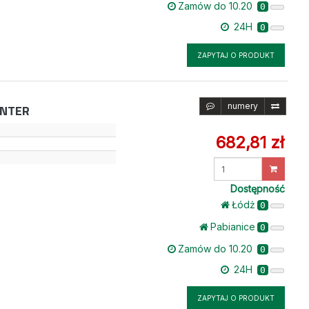
Zamów do 10.20
0
24H
0
ZAPYTAJ O PRODUKT
numery
INTER
682,81 zł
Wprowadź
ilość
Dostępność
Łódż
0
Pabianice
0
Zamów do 10.20
0
24H
0
ZAPYTAJ O PRODUKT