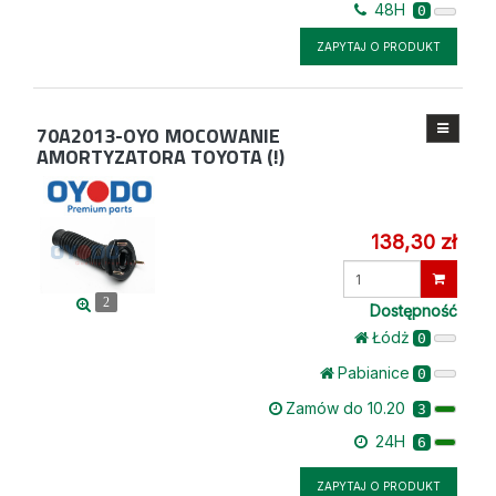
48H
0
ZAPYTAJ O PRODUKT
70A2013-OYO
MOCOWANIE
AMORTYZATORA TOYOTA (!)
138,30 zł
Wprowadź
ilość
2
Dostępność
Łódż
0
Pabianice
0
Zamów do 10.20
3
24H
6
ZAPYTAJ O PRODUKT