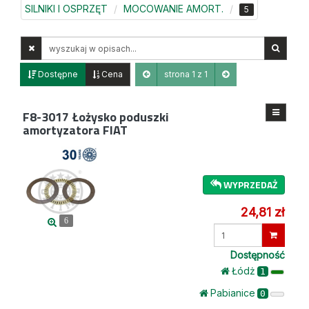
SILNIKI I OSPRZĘT
MOCOWANIE AMORT.
5
Wyszukaj
w
opisach
Dostępne
Cena
strona 1 z 1
F8-3017
Łożysko poduszki
amortyzatora FIAT
WYPRZEDAŻ
24,81 zł
6
Wprowadź
ilość
Dostępność
Łódż
1
Pabianice
0