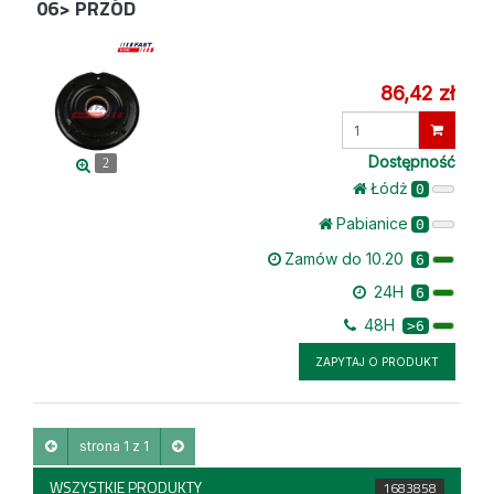
06> PRZÓD
86,42 zł
Wprowadź
ilość
Dostępność
2
Łódż
0
Pabianice
0
Zamów do 10.20
6
24H
6
48H
>6
ZAPYTAJ O PRODUKT
strona 1 z 1
WSZYSTKIE PRODUKTY
1683858