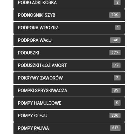
PODKŁADKI KORKA
2
PODNOŚNIKI SZYB
709
PODPORA W.ROZRZ.
1
PODPORA WAŁU
146
PODUSZKI
277
PODUSZKI I ŁOŻ AMORT
72
POKRYWY ZAWORÓW
7
POMPKI SPRYSKIWACZA
89
POMPY HAMULCOWE
9
POMPY OLEJU
236
POMPY PALIWA
617