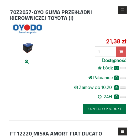
70Z2057-OYO
GUMA PRZEKŁADNI
KIEROWNICZEJ TOYOTA (!)
21,38 zł
Wprowadź
ilość
Dostępność
Łódż
0
Pabianice
0
Zamów do 10.20
0
24H
0
ZAPYTAJ O PRODUKT
FT12220
MISKA AMORT FIAT DUCATO