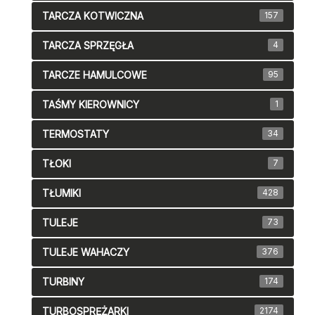
TARCZA KOTWICZNA
157
TARCZA SPRZĘGŁA
4
TARCZE HAMULCOWE
95
TAŚMY KIEROWNICY
1
TERMOSTATY
34
TŁOKI
7
TŁUMIKI
428
TULEJE
73
TULEJE WAHACZY
376
TURBINY
174
TURBOSPRĘŻARKI
2174