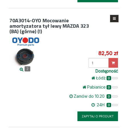
70A3014-OYO
Mocowanie
amortyzatora tył lewy MAZDA 323
(BA) (górne) (!)
82,50 zł
Wprowadź
ilość
2
Dostępność
Łódż
0
Pabianice
0
Zamów do 10.20
0
24H
0
ZAPYTAJ O PRODUKT