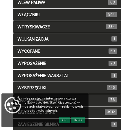
WLEW PALIWA
63
WŁĄCZNIKI
544
WTRYSKIWACZE
234
WULKANIZACJA
1
WYCOFANE
59
WYPOSAŻENIE
23
WYPOSAŻENIE WARSZTAT
1
WYSPRZĘGLIKI
145
Nasza strona internetowa używa
ZACISKI HAMULCOWE
76
plików cookies (tzw. ciasteczka) w
celach statystycznych, reklamowych
oraz funkcjonalnych.
ZAWIESZ SIL I SKRZ
3912
OK
INFO
ZAWIESZENIE SILNIKA
1