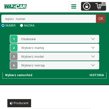
0
Wpisz
OK
numer
NUMER
NAZWA
1
2
3
4
Wybierz samochód
HISTORIA
Producent