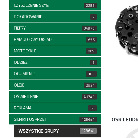
CZYSZCZENIE SZYB
2285
DOŁADOWANIE
2
FILTRY
34973
HAMULCOWY UKŁAD
656
MOTOCYKLE
909
ODZIEŻ
3
OGUMIENIE
101
OLEJE
2821
OŚWIETLENIE
41741
REKLAMA
34
OSR LEDD
SILNIKI I OSPRZĘT
128641
WSZYSTKIE GRUPY
128641