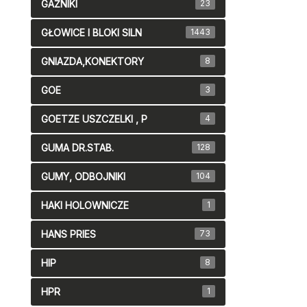
GAŹNIKI
23
GŁOWICE I BLOKI SILN
1443
GNIAZDA,KONEKTORY
8
GOE
3
GOETZE USZCZELKI , P
4
GUMA DR.STAB.
128
GUMY, ODBOJNIKI
104
HAKI HOLOWNICZE
1
HANS PRIES
73
HIP
8
HPR
1