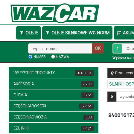
OLEJE
OLEJE SILNIKOWE WG NORM
AKU
Wpisz
1
OK
numer
NUMER
NAZWA
Wybierz sa
WSZYSTKIE PRODUKTY
1683854
Producent
AKCESORIA
4287
SILNIKI I O
CHEMIA
Wyszukaj
3261
w
CZĘŚCI KAROSERII
64461
opisach
94001617
CZĘŚCI NADWOZIA
583
CZUJNIKI
4424