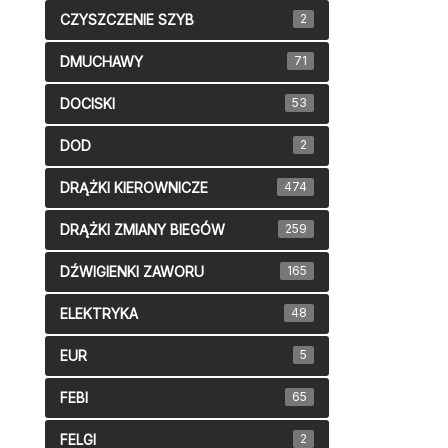
CZYSZCZENIE SZYB
2
DMUCHAWY
71
DOCISKI
53
DOD
2
DRĄŻKI KIEROWNICZE
474
DRĄŻKI ZMIANY BIEGÓW
259
DŹWIGIENKI ZAWORU
165
ELEKTRYKA
48
EUR
5
FEBI
65
FELGI
2