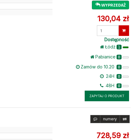
WYPRZEDAŻ
130,04 zł
Wprowadź
ilość
Dostępność
Łódż
1
Pabianice
0
Zamów do 10.20
0
24H
0
48H
0
ZAPYTAJ O PRODUKT
numery
728,59 zł