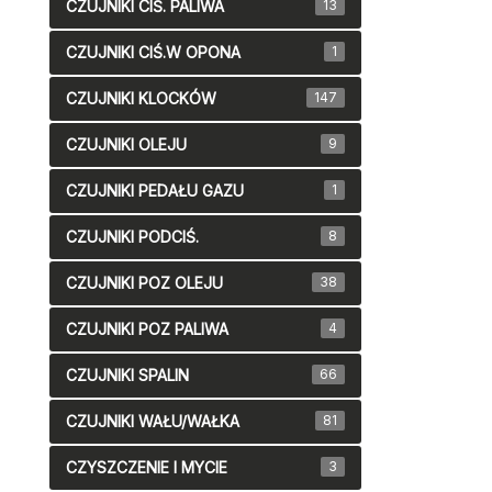
CZUJNIKI CIŚ. PALIWA
13
CZUJNIKI CIŚ.W OPONA
1
CZUJNIKI KLOCKÓW
147
CZUJNIKI OLEJU
9
CZUJNIKI PEDAŁU GAZU
1
CZUJNIKI PODCIŚ.
8
CZUJNIKI POZ OLEJU
38
CZUJNIKI POZ PALIWA
4
CZUJNIKI SPALIN
66
CZUJNIKI WAŁU/WAŁKA
81
CZYSZCZENIE I MYCIE
3