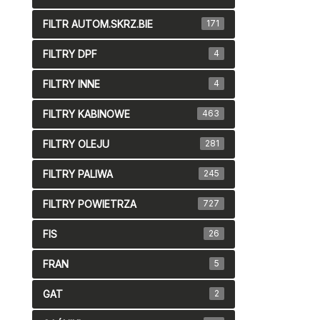
FILTR AUTOM.SKRZ.BIE
171
FILTRY DPF
4
FILTRY INNE
4
FILTRY KABINOWE
463
FILTRY OLEJU
281
FILTRY PALIWA
245
FILTRY POWIETRZA
727
FIS
26
FRAN
5
GAT
2