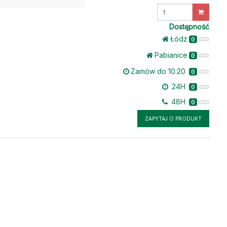
Wprowadź
ilość
Dostępność
Łódż
0
Pabianice
0
Zamów do 10.20
0
24H
0
48H
0
ZAPYTAJ O PRODUKT