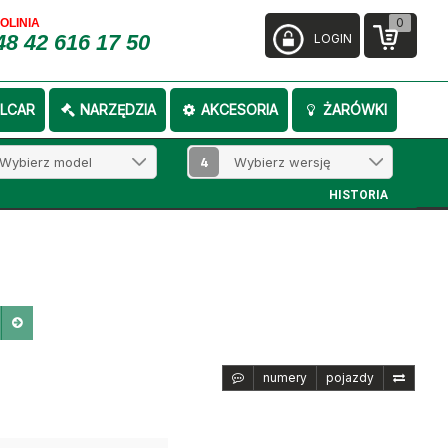
0
FOLINIA
48 42 616 17 50
LOGIN
LCAR
NARZĘDZIA
AKCESORIA
ŻARÓWKI
4
HISTORIA
numery
pojazdy