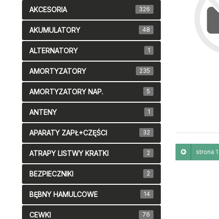
AKCESORIA
326
AKUMULATORY
48
ALTERNATORY
1
AMORTYZATORY
235
AMORTYZATORY NAP.
5
ANTENY
1
APARATY ZAPŁ+CZĘŚCI
32
strona 1 
ATRAPY LISTWY KRATKI
2
BEZPIECZNIKI
2
BĘBNY HAMULCOWE
14
CEWKI
76