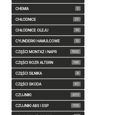
CHEMIA
2
CHŁODNICE
27
CHŁODNICE OLEJU
14
CYLINDERKI HAMULCOWE
12
CZĘŚCI MONTAŻ I NAPR
1502
CZĘŚCI ROZR ALTERN
136
CZĘŚCI SILNIKA
6
CZĘŚCI SKODA
97
CZUJNIKI
2011
CZUJNIKI ABS I ESP
1110