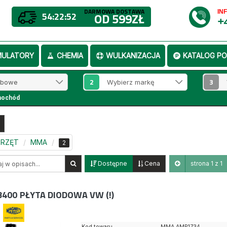
DARMOWA DOSTAWA
IN
54:22:52
OD 599ZŁ
+
MULATORY
CHEMIA
WULKANIZACJA
KATALOG PO
2
3
mochód
SPRZĘT
MMA
2
Dostępne
Cena
strona 1 z 1
3400
PŁYTA DIODOWA VW (!)
Kod towaru
MMA AMP1734