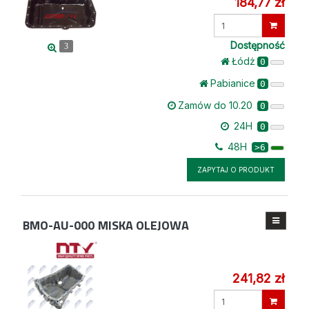
184,77 zł
Wprowadź
ilość
Dostępność
3
Łódż
0
Pabianice
0
Zamów do 10.20
0
24H
0
48H
>6
ZAPYTAJ O PRODUKT
BMO-AU-000
MISKA OLEJOWA
241,82 zł
Wprowadź