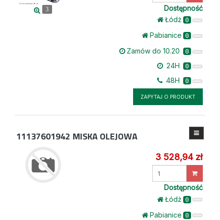
Dostępność
3
Łódż
0
Pabianice
0
Zamów do 10.20
0
24H
0
48H
0
ZAPYTAJ O PRODUKT
11137601942
MISKA OLEJOWA
3 528,94 zł
Wprowadź
ilość
Dostępność
Łódż
0
Pabianice
0