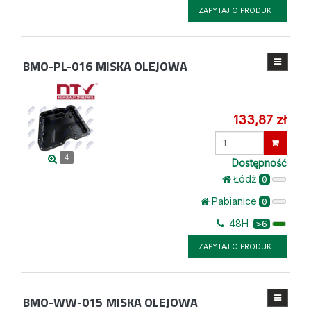
ZAPYTAJ O PRODUKT
BMO-PL-016
MISKA OLEJOWA
133,87 zł
Wprowadź
ilość
4
Dostępność
Łódż
0
Pabianice
0
48H
>6
ZAPYTAJ O PRODUKT
BMO-WW-015
MISKA OLEJOWA