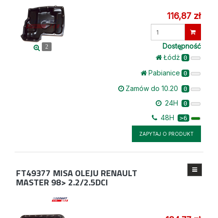
116,87 zł
Wprowadź
ilość
Dostępność
2
Łódż
0
Pabianice
0
Zamów do 10.20
0
24H
0
48H
>6
ZAPYTAJ O PRODUKT
FT49377
MISA OLEJU RENAULT
MASTER 98> 2.2/2.5DCI