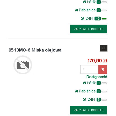
Łódż
0
Pabianice
0
24H
>6
ZAPYTAJ O PRODUKT
9513MO-6
Miska olejowa
170,90 zł
Wprowadź
ilość
Dostępność
Łódż
0
Pabianice
0
24H
0
ZAPYTAJ O PRODUKT