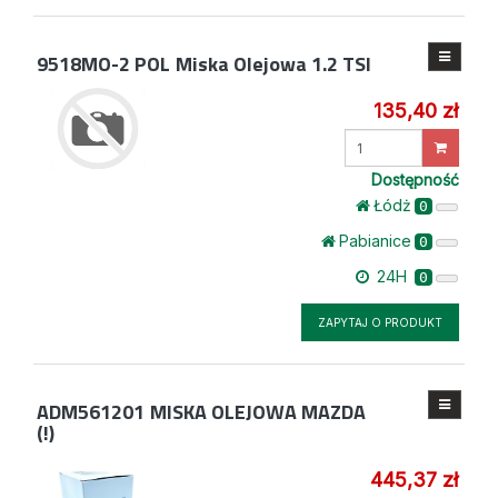
9518MO-2 POL
Miska Olejowa 1.2 TSI
135,40 zł
Wprowadź
ilość
Dostępność
Łódż
0
Pabianice
0
24H
0
ZAPYTAJ O PRODUKT
ADM561201
MISKA OLEJOWA MAZDA
(!)
445,37 zł