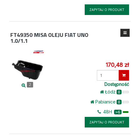
ZAPYTAJ O PRODUKT
FT49350
MISA OLEJU FIAT UNO
1.0/1.1
170,48 zł
Wprowadź
ilość
Dostępność
2
Łódż
0
Pabianice
0
48H
>6
ZAPYTAJ O PRODUKT