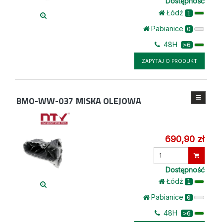
Dostępność
Łódż
1
Pabianice
0
48H
>6
ZAPYTAJ O PRODUKT
BMO-WW-037
MISKA OLEJOWA
690,90 zł
Wprowadź
ilość
Dostępność
Łódż
1
Pabianice
0
48H
>6