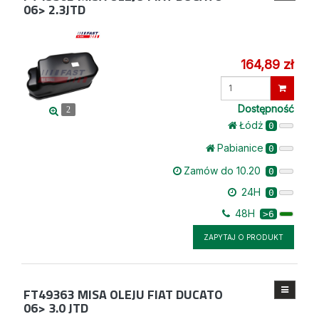
06> 2.3JTD
164,89 zł
Wprowadź
ilość
Dostępność
2
Łódż
0
Pabianice
0
Zamów do 10.20
0
24H
0
48H
>6
ZAPYTAJ O PRODUKT
FT49363
MISA OLEJU FIAT DUCATO
06> 3.0 JTD