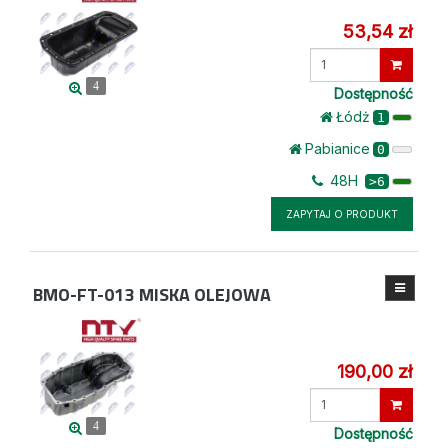
53,54 zł
Wprowadź
ilość
4
Dostępność
Łódż
1
Pabianice
0
48H
>6
ZAPYTAJ O PRODUKT
BMO-FT-013
MISKA OLEJOWA
190,00 zł
Wprowadź
ilość
4
Dostępność