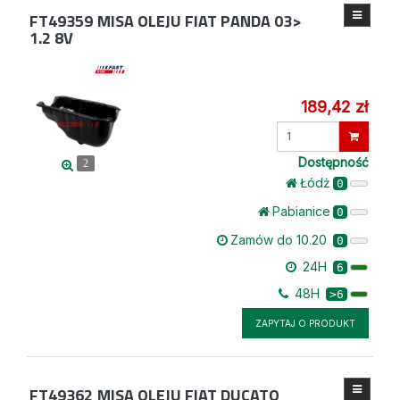
FT49359
MISA OLEJU FIAT PANDA 03>
1.2 8V
189,42 zł
Wprowadź
ilość
Dostępność
2
Łódż
0
Pabianice
0
Zamów do 10.20
0
24H
6
48H
>6
ZAPYTAJ O PRODUKT
FT49362
MISA OLEJU FIAT DUCATO