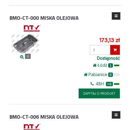
BMO-CT-000
MISKA OLEJOWA
173,13 zł
Wprowadź
ilość
4
Dostępność
Łódż
1
Pabianice
0
48H
>6
ZAPYTAJ O PRODUKT
BMO-CT-006
MISKA OLEJOWA