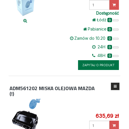
Wprowadź
ilość
Dostępność
Łódż
0
Pabianice
0
Zamów do 10.20
0
24H
0
48H
0
ZAPYTAJ O PRODUKT
ADM561202
MISKA OLEJOWA MAZDA
(!)
635,69 zł
Wprowadź
ilość