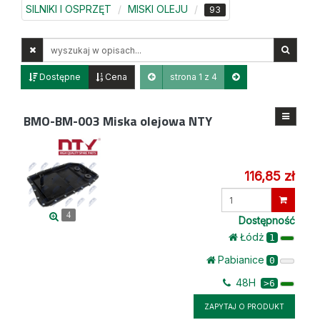
SILNIKI I OSPRZĘT
MISKI OLEJU
93
Wyszukaj
w
opisach
Dostępne
Cena
strona 1 z 4
BMO-BM-003
Miska olejowa NTY
116,85 zł
Wprowadź
ilość
4
Dostępność
Łódż
1
Pabianice
0
48H
>6
ZAPYTAJ O PRODUKT