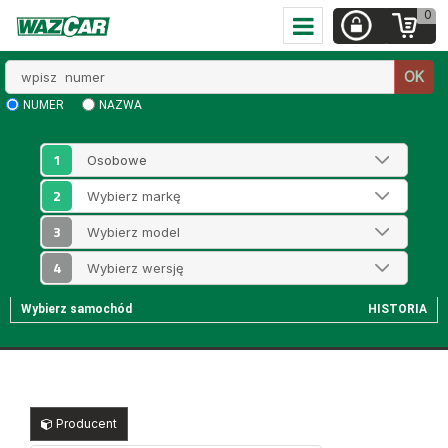
0
Wpisz
OK
numer
NUMER
NAZWA
1
2
3
4
Wybierz samochód
HISTORIA
Producent