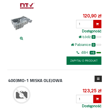
120,90 zł
Wprowadź
ilość
Dostępność
Łódż
0
Pabianice
0
48H
>6
ZAPYTAJ O PRODUKT
4003MO-1
MISKA OLEJOWA
123,25 zł
Wprowadź
ilość
Dostępność