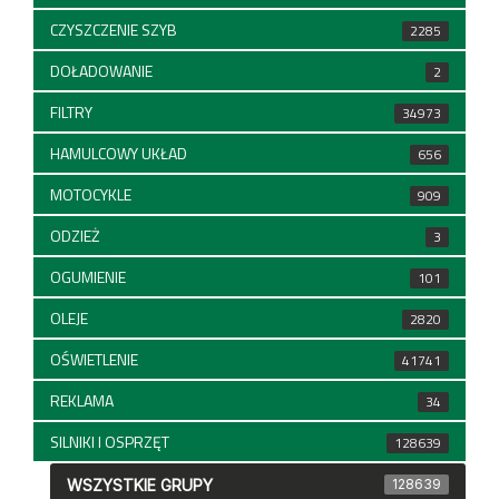
CZYSZCZENIE SZYB
2285
DOŁADOWANIE
2
FILTRY
34973
HAMULCOWY UKŁAD
656
MOTOCYKLE
909
ODZIEŻ
3
OGUMIENIE
101
OLEJE
2820
OŚWIETLENIE
41741
REKLAMA
34
SILNIKI I OSPRZĘT
128639
WSZYSTKIE GRUPY
128639