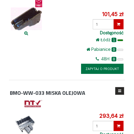
101,45 zł
Wprowadź
ilość
Dostępność
Łódż
1
Pabianice
0
48H
0
ZAPYTAJ O PRODUKT
BMO-WW-033
MISKA OLEJOWA
293,64 zł
Wprowadź
ilość