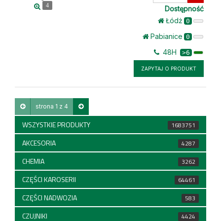
ilość
4
Dostępność
Łódż
0
Pabianice
0
48H
>6
ZAPYTAJ O PRODUKT
strona 1 z 4
WSZYSTKIE PRODUKTY
1683751
AKCESORIA
4287
CHEMIA
3262
CZĘŚCI KAROSERII
64461
CZĘŚCI NADWOZIA
583
CZUJNIKI
4424