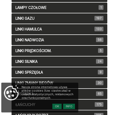
LAMPY CZOŁOWE
1
LINKI GAZU
197
LINKI HAMULCA
133
LINKI NADWOZIA
56
LINKI PRĘDKOŚCIOM.
5
LINKI SILNIKA
24
LINKI SPRZĘGŁA
9
LINKI ZMIANY BIEGÓW
30
Nasza strona internetowa używa
plików cookies (tzw. ciasteczka) w
LUSTERKA
65
celach statystycznych, reklamowych
oraz funkcjonalnych.
ŁAŃCUCHY
175
OK
INFO