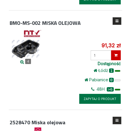
BMO-MS-002
MISKA OLEJOWA
91,32 zł
Wprowadź
ilość
4
Dostępność
Łódż
1
Pabianice
0
48H
>6
ZAPYTAJ O PRODUKT
2528470
Miska olejowa