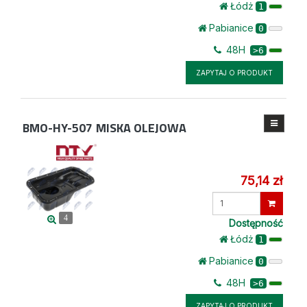
Łódż
1
Pabianice
0
48H
>6
ZAPYTAJ O PRODUKT
BMO-HY-507
MISKA OLEJOWA
75,14 zł
Wprowadź
ilość
4
Dostępność
Łódż
1
Pabianice
0
48H
>6
ZAPYTAJ O PRODUKT