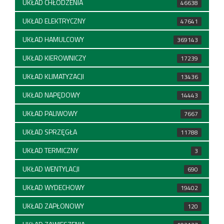
UKŁAD CHŁODZENIA
46638
UKŁAD ELEKTRYCZNY
47641
UKŁAD HAMULCOWY
369143
UKŁAD KIEROWNICZY
17239
UKŁAD KLIMATYZACJI
13436
UKŁAD NAPĘDOWY
14443
UKŁAD PALIWOWY
7667
UKŁAD SPRZĘGŁA
11788
UKŁAD TERMICZNY
3
UKŁAD WENTYLACJI
690
UKŁAD WYDECHOWY
19402
UKŁAD ZAPŁONOWY
120