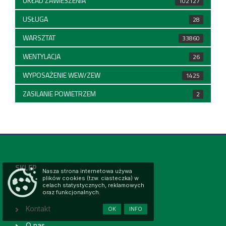
UKŁAD ZAWIESZENIA
102127
USŁUGA
28
WARSZTAT
33860
WENTYLACJA
26
WYPOSAŻENIE WEW/ZEW
1425
ZASILANIE POWIETRZEM
2
SKLEP
Nasza strona internetowa używa
plików cookies (tzw. ciasteczka) w
celach statystycznych, reklamowych
oraz funkcjonalnych.
Kontakt
OK
INFO
O nas