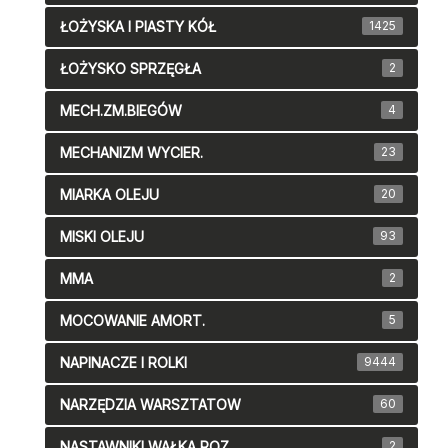
ŁOŻYSKA I PIASTY KÓŁ
1425
ŁOŻYSKO SPRZĘGŁA
2
MECH.ZM.BIEGÓW
4
MECHANIZM WYCIER.
23
MIARKA OLEJU
20
MISKI OLEJU
93
MMA
2
MOCOWANIE AMORT.
5
NAPINACZE I ROLKI
9444
NARZĘDZIA WARSZTATOW
60
NASTAWNIKI WAŁKA ROZ
2