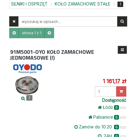
SILNIKI I OSPRZĘT
KOŁO ZAMACHOWE STAŁE
1
Wyszukaj
w
opisach
strona 1 z 1
91M5001-OYO
KOŁO ZAMACHOWE
JEDNOMASOWE (!)
1 161,17 zł
Wprowadź
ilość
3
Dostępność
Łódż
0
Pabianice
0
Zamów do 10.20
0
24H
0