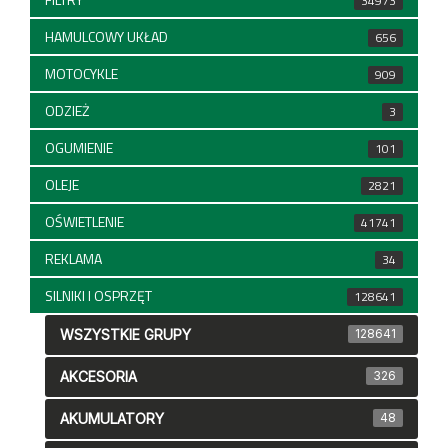
34973
HAMULCOWY UKŁAD
656
MOTOCYKLE
909
ODZIEŻ
3
OGUMIENIE
101
OLEJE
2821
OŚWIETLENIE
41741
REKLAMA
34
SILNIKI I OSPRZĘT
128641
WSZYSTKIE GRUPY
128641
AKCESORIA
326
AKUMULATORY
48