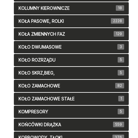
KOLUMNY KIEROWNICZE
18
KOŁA PASOWE, ROLKI
2228
KOŁA ZMIENNYCH FAZ
129
KOŁO DWUMASOWE
3
KOŁO ROZRZĄDU
5
KOŁO SKRZ,BIEG,
5
KOŁO ZAMACHOWE
82
KOŁO ZAMACHOWE STAŁE
1
KOMPRESORY
5
KOŃCÓWKI DRĄŻKA
559
KORBOWODY, TŁOKI
376