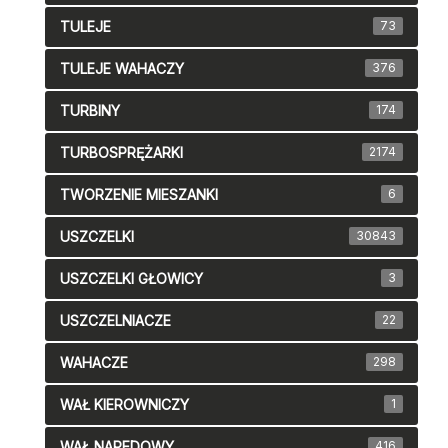
TULEJE
73
TULEJE WAHACZY
376
TURBINY
174
TURBOSPRĘŻARKI
2174
TWORZENIE MIESZANKI
6
USZCZELKI
30843
USZCZELKI GŁOWICY
3
USZCZELNIACZE
22
WAHACZE
298
WAŁ KIEROWNICZY
1
WAŁ NAPEDOWY
416