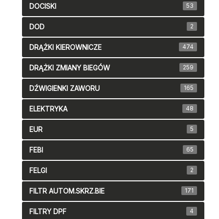
DOCISKI
53
DOD
2
DRĄŻKI KIEROWNICZE
474
DRĄŻKI ZMIANY BIEGÓW
259
DŹWIGIENKI ZAWORU
165
ELEKTRYKA
48
EUR
5
FEBI
65
FELGI
2
FILTR AUTOM.SKRZ.BIE
171
FILTRY DPF
4