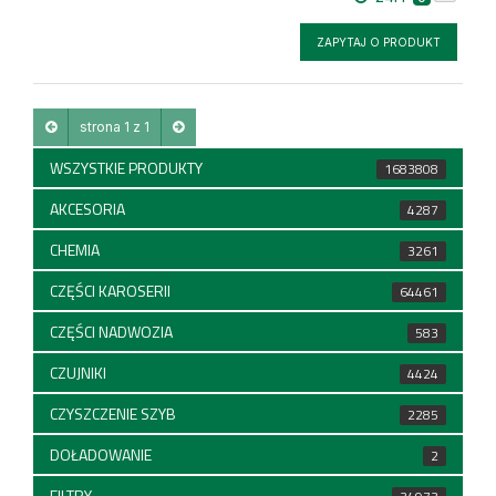
ZAPYTAJ O PRODUKT
strona 1 z 1
WSZYSTKIE PRODUKTY
1683808
AKCESORIA
4287
CHEMIA
3261
CZĘŚCI KAROSERII
64461
CZĘŚCI NADWOZIA
583
CZUJNIKI
4424
CZYSZCZENIE SZYB
2285
DOŁADOWANIE
2
FILTRY