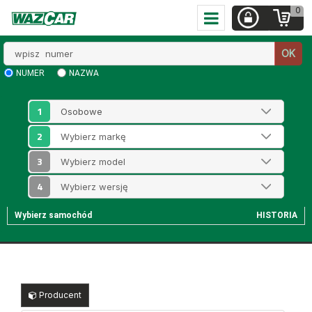
0
Wpisz
OK
numer
NUMER
NAZWA
1
2
3
4
Wybierz samochód
HISTORIA
Producent