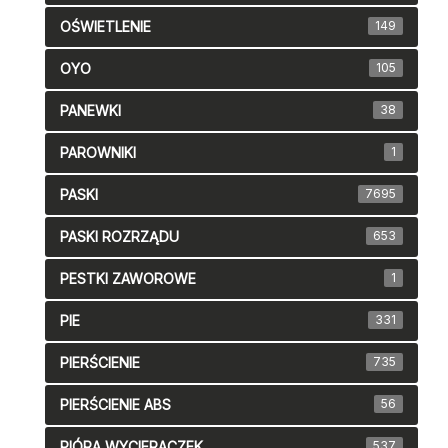
OŚWIETLENIE
149
OYO
105
PANEWKI
38
PAROWNIKI
1
PASKI
7695
PASKI ROZRZĄDU
653
PESTKI ZAWOROWE
1
PIE
331
PIERŚCIENIE
735
PIERŚCIENIE ABS
56
PIÓRA WYCIERACZEK
537