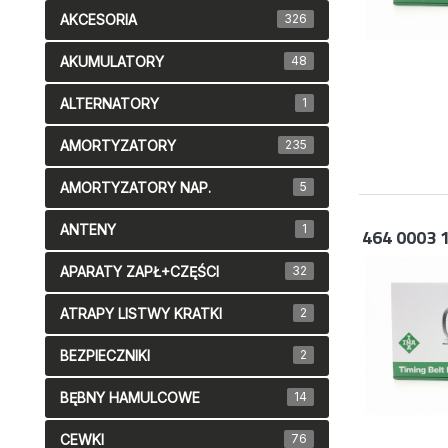
AKCESORIA
326
AKUMULATORY
48
ALTERNATORY
1
AMORTYZATORY
235
AMORTYZATORY NAP.
5
ANTENY
1
464 0003 
APARATY ZAPŁ+CZĘŚCI
32
ATRAPY LISTWY KRATKI
2
BEZPIECZNIKI
2
BĘBNY HAMULCOWE
14
CEWKI
76