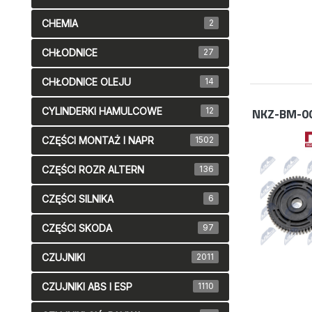
CHEMIA
2
CHŁODNICE
27
CHŁODNICE OLEJU
14
NKZ-BM-0
CYLINDERKI HAMULCOWE
12
CZĘŚCI MONTAŻ I NAPR
1502
CZĘŚCI ROZR ALTERN
136
CZĘŚCI SILNIKA
6
CZĘŚCI SKODA
97
CZUJNIKI
2011
CZUJNIKI ABS I ESP
1110