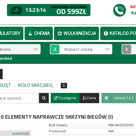
DARMOWA DOSTAWA
IN
13:23:13
OD 599ZŁ
+
MULATORY
CHEMIA
WULKANIZACJA
KATALOG PO
2
3
mochód
SPRZĘT
KOŁO SKRZ,BIEG,
5
Dostępne
Cena
strona 1 z 1
10
ELEMENTY NAPRAWCZE SKRZYNI BIEGÓW (!)
Kod towaru
INA 464000110
Producent
INA