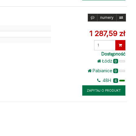
numery
1 287,59 zł
Wprowadź
ilość
Dostępność
Łódż
0
Pabianice
0
48H
4
ZAPYTAJ O PRODUKT