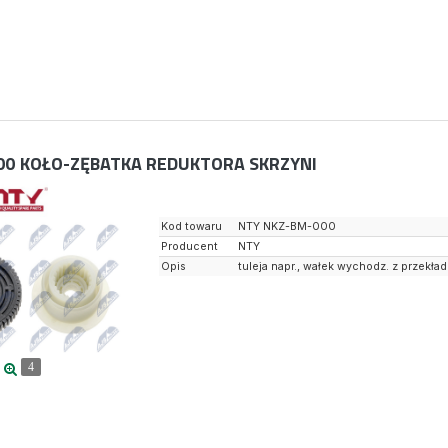
00
KOŁO-ZĘBATKA REDUKTORA SKRZYNI
Kod towaru
NTY NKZ-BM-000
Producent
NTY
Opis
tuleja napr., wałek wychodz. z przekładn
4