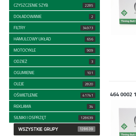
CZYSZCZENIE SZYB
2285
DOŁADOWANIE
2
FILTRY
34973
HAMULCOWY UKŁAD
656
MOTOCYKLE
909
ODZIEŻ
3
OGUMIENIE
101
OLEJE
2820
464 0002 
OŚWIETLENIE
41741
REKLAMA
34
SILNIKI I OSPRZĘT
128639
WSZYSTKIE GRUPY
128639