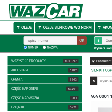
OLEJE
OLEJE SILNIKOWE WG NORM
AKU
Wpisz
1
OK
numer
NUMER
NAZWA
Wybierz sa
WSZYSTKIE PRODUKTY
1683597
Producent
AKCESORIA
4287
SILNIKI I O
CHEMIA
Wyszukaj
3262
w
CZĘŚCI KAROSERII
64461
opisach
464 0001 
CZĘŚCI NADWOZIA
583
CZUJNIKI
4424