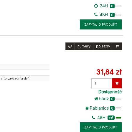
24H
0
48H
0
ZAPYTAJ O PRODUKT
numery
pojazdy
31,84 zł
i (przekładnia dyf.)
Wprowadź
ilość
Dostępność
Łódż
0
Pabianice
0
48H
>6
ZAPYTAJ O PRODUKT