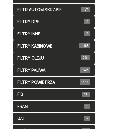
FILTR AUTOM.SKRZ.BIE
171
FILTRY DPF
4
FILTRY INNE
4
FILTRY KABINOWE
463
FILTRY OLEJU
281
FILTRY PALIWA
245
FILTRY POWIETRZA
727
FIS
26
FRAN
5
GAT
2