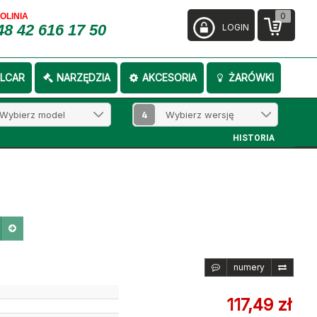
0
FOLINIA
48 42 616 17 50
LOGIN
LCAR
NARZĘDZIA
AKCESORIA
ŻARÓWKI
4
HISTORIA
numery
117,49 zł