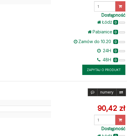
Wprowadź
ilość
Dostępność
Łódż
0
Pabianice
0
Zamów do 10.20
0
24H
0
48H
0
ZAPYTAJ O PRODUKT
numery
90,42 zł
Wprowadź
ilość
Dostępność
Łódż