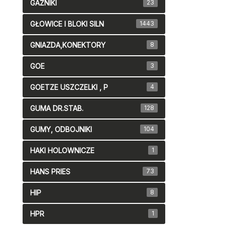
GAŹNIKI
23
GŁOWICE I BLOKI SILN
1443
GNIAZDA,KONEKTORY
8
GOE
3
GOETZE USZCZELKI , P
4
GUMA DR.STAB.
128
GUMY, ODBOJNIKI
104
HAKI HOLOWNICZE
1
HANS PRIES
73
HIP
8
HPR
1