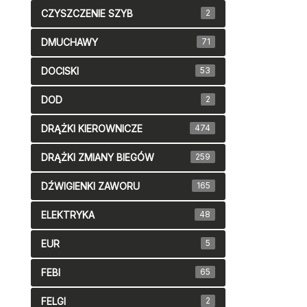
CZYSZCZENIE SZYB
2
DMUCHAWY
71
DOCISKI
53
DOD
2
DRĄŻKI KIEROWNICZE
474
DRĄŻKI ZMIANY BIEGÓW
259
DŹWIGIENKI ZAWORU
165
ELEKTRYKA
48
EUR
5
FEBI
65
FELGI
2