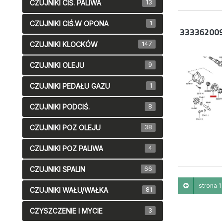
CZUJNIKI CIŚ. PALIWA
13
CZUJNIKI CIŚ.W OPONA
1
33336200
CZUJNIKI KLOCKÓW
147
CZUJNIKI OLEJU
9
CZUJNIKI PEDAŁU GAZU
1
CZUJNIKI PODCIŚ.
8
CZUJNIKI POZ OLEJU
38
CZUJNIKI POZ PALIWA
4
CZUJNIKI SPALIN
66
strona 1 
CZUJNIKI WAŁU/WAŁKA
81
CZYSZCZENIE I MYCIE
3