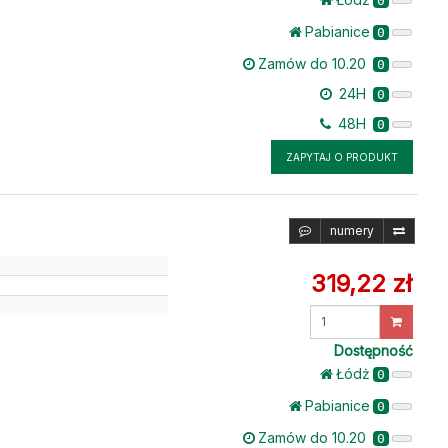
0
Pabianice
0
Zamów do 10.20
0
24H
0
48H
0
ZAPYTAJ O PRODUKT
numery
319,22 zł
Wprowadź
ilość
Dostępność
Łódż
0
Pabianice
0
Zamów do 10.20
0