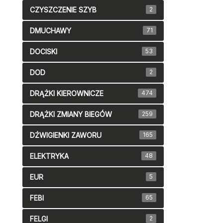
CZYSZCZENIE SZYB
2
DMUCHAWY
71
DOCISKI
53
DOD
2
DRĄŻKI KIEROWNICZE
474
DRĄŻKI ZMIANY BIEGÓW
259
DŹWIGIENKI ZAWORU
165
ELEKTRYKA
48
EUR
5
FEBI
65
FELGI
2