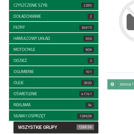
CZYSZCZENIE SZYB
2285
DOŁADOWANIE
2
FILTRY
34973
HAMULCOWY UKŁAD
656
MOTOCYKLE
909
ODZIEŻ
3
OGUMIENIE
101
OLEJE
2820
strona 1 
OŚWIETLENIE
41741
REKLAMA
34
SILNIKI I OSPRZĘT
128639
WSZYSTKIE GRUPY
128639