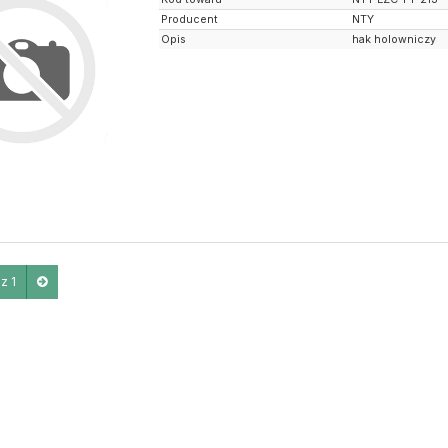
Producent
NTY
Opis
hak holowniczy
z 1