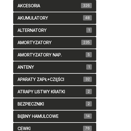
AKCESORIA
326
AKUMULATORY
48
ALTERNATORY
1
AMORTYZATORY
235
AMORTYZATORY NAP.
5
ANTENY
1
APARATY ZAPŁ+CZĘŚCI
32
ATRAPY LISTWY KRATKI
2
BEZPIECZNIKI
2
BĘBNY HAMULCOWE
14
CEWKI
76