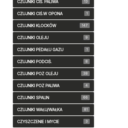
CZUJNIKI CIŚ. PALIWA
13
CZUJNIKI CIŚ.W OPONA
1
CZUJNIKI KLOCKÓW
147
CZUJNIKI OLEJU
9
CZUJNIKI PEDAŁU GAZU
1
CZUJNIKI PODCIŚ.
8
CZUJNIKI POZ OLEJU
38
CZUJNIKI POZ PALIWA
4
CZUJNIKI SPALIN
66
CZUJNIKI WAŁU/WAŁKA
81
CZYSZCZENIE I MYCIE
3