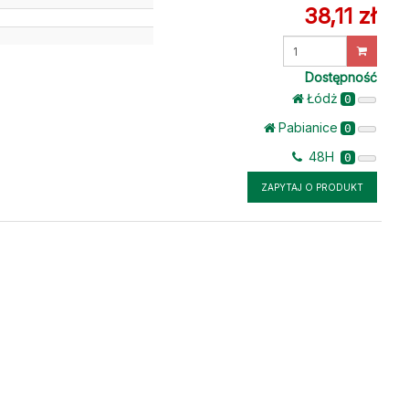
38,11 zł
Wprowadź
ilość
Dostępność
Łódż
0
Pabianice
0
48H
0
ZAPYTAJ O PRODUKT