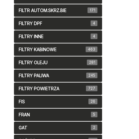
FILTR AUTOM.SKRZ.BIE
171
FILTRY DPF
4
FILTRY INNE
4
FILTRY KABINOWE
463
FILTRY OLEJU
281
FILTRY PALIWA
245
FILTRY POWIETRZA
727
FIS
26
FRAN
5
GAT
2