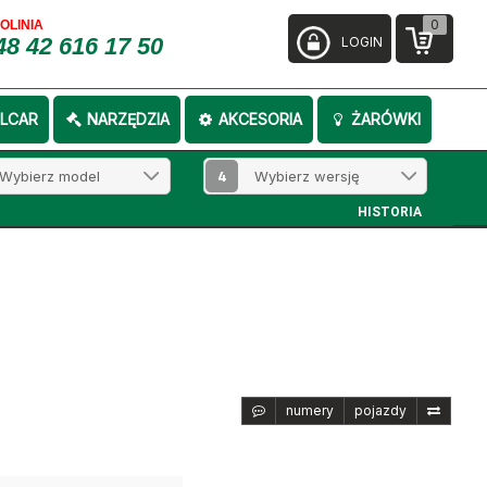
0
FOLINIA
48 42 616 17 50
LOGIN
LCAR
NARZĘDZIA
AKCESORIA
ŻARÓWKI
4
HISTORIA
numery
pojazdy