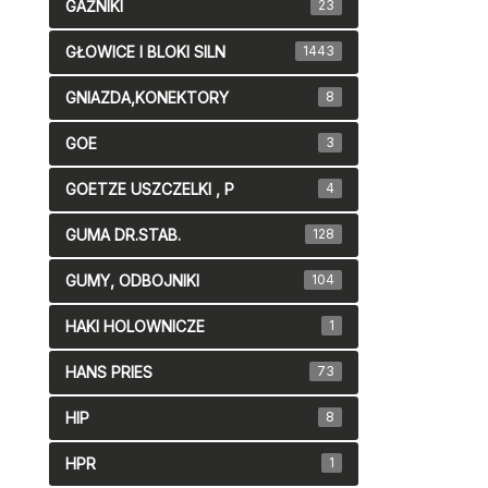
GAŹNIKI
23
GŁOWICE I BLOKI SILN
1443
GNIAZDA,KONEKTORY
8
GOE
3
GOETZE USZCZELKI , P
4
GUMA DR.STAB.
128
GUMY, ODBOJNIKI
104
HAKI HOLOWNICZE
1
HANS PRIES
73
HIP
8
HPR
1