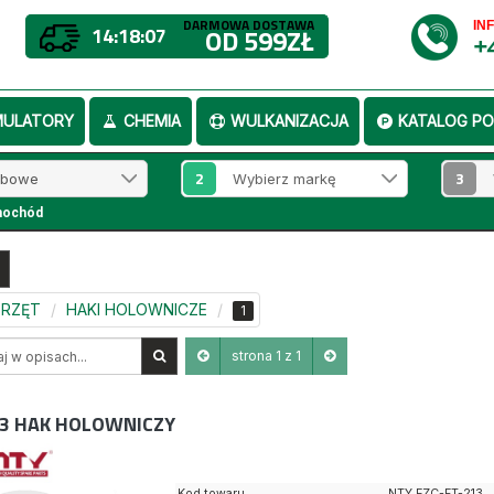
DARMOWA DOSTAWA
IN
14:18:07
OD 599ZŁ
+
MULATORY
CHEMIA
WULKANIZACJA
KATALOG PO
2
3
mochód
SPRZĘT
HAKI HOLOWNICZE
1
strona 1 z 1
3
HAK HOLOWNICZY
Kod towaru
NTY EZC-FT-213