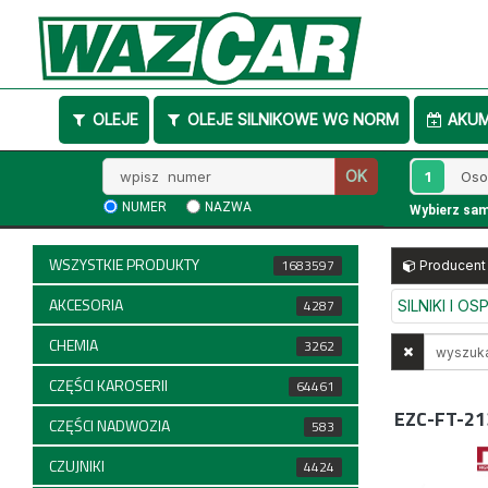
OLEJE
OLEJE SILNIKOWE WG NORM
AKU
Wpisz
1
OK
numer
NUMER
NAZWA
Wybierz sa
WSZYSTKIE PRODUKTY
1683597
Producent
AKCESORIA
4287
SILNIKI I O
CHEMIA
Wyszukaj
3262
w
CZĘŚCI KAROSERII
64461
opisach
EZC-FT-21
CZĘŚCI NADWOZIA
583
CZUJNIKI
4424