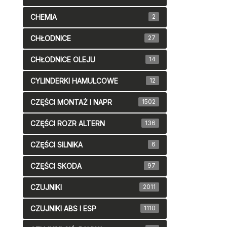
CHEMIA
2
CHŁODNICE
27
CHŁODNICE OLEJU
14
CYLINDERKI HAMULCOWE
12
CZĘŚCI MONTAŻ I NAPR
1502
CZĘŚCI ROZR ALTERN
136
CZĘŚCI SILNIKA
6
CZĘŚCI SKODA
97
CZUJNIKI
2011
CZUJNIKI ABS I ESP
1110