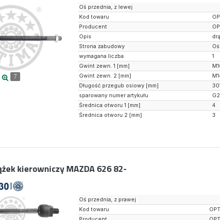
Oś przednia, z lewej
Kod towaru
OP
Producent
OP
Opis
dr
Strona zabudowy
Oś
wymagana liczba
1
Gwint zewn. 1 [mm]
M1
Gwint zewn. 2 [mm]
M1
7
Długość przegub osiowy [mm]
30
sparowany numer artykułu
G2
Średnica otworu 1 [mm]
4
Średnica otworu 2 [mm]
3
ążek kierowniczy MAZDA 626 82-
Oś przednia, z prawej
Kod towaru
OPT
Producent
OPT