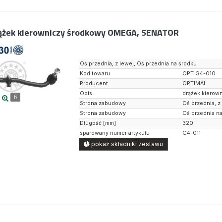
ążek kierowniczy środkowy OMEGA, SENATOR
Oś przednia, z lewej, Oś przednia na środku
Kod towaru
OPT G4-010
Producent
OPTIMAL
Opis
drążek kierow
6
Strona zabudowy
Oś przednia, z
Strona zabudowy
Oś przednia n
Długość [mm]
320
sparowany numer artykułu
G4-011
pokaż składniki zestawu