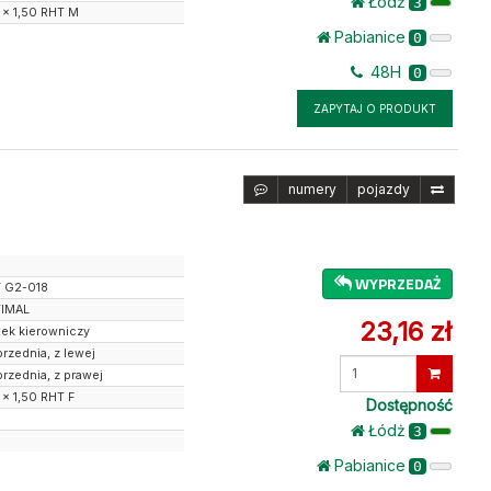
Łódż
3
 x 1,50 RHT M
Pabianice
0
48H
0
ZAPYTAJ O PRODUKT
numery
pojazdy
WYPRZEDAŻ
 G2-018
IMAL
23,16 zł
żek kierowniczy
przednia, z lewej
Wprowadź
przednia, z prawej
ilość
 x 1,50 RHT F
Dostępność
Łódż
3
Pabianice
0