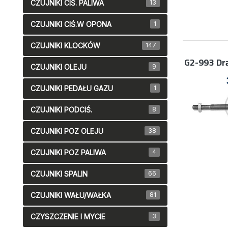
CZUJNIKI CIŚ. PALIWA
13
CZUJNIKI CIŚ.W OPONA
1
CZUJNIKI KLOCKÓW
147
G2-993
Dr
CZUJNIKI OLEJU
9
CZUJNIKI PEDAŁU GAZU
1
CZUJNIKI PODCIŚ.
8
CZUJNIKI POZ OLEJU
38
CZUJNIKI POZ PALIWA
4
CZUJNIKI SPALIN
66
CZUJNIKI WAŁU/WAŁKA
81
CZYSZCZENIE I MYCIE
3