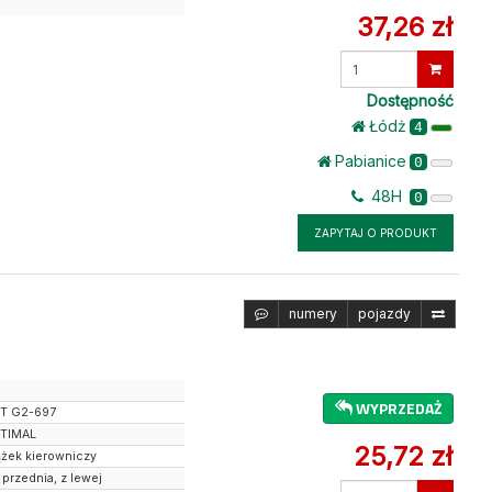
37,26 zł
Wprowadź
ilość
Dostępność
Łódż
4
Pabianice
0
48H
0
ZAPYTAJ O PRODUKT
numery
pojazdy
WYPRZEDAŻ
T G2-697
TIMAL
25,72 zł
ążek kierowniczy
 przednia, z lewej
Wprowadź