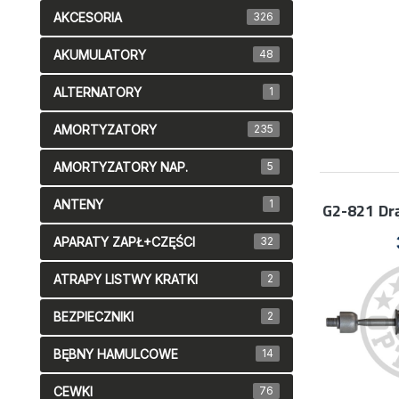
AKCESORIA
326
AKUMULATORY
48
ALTERNATORY
1
AMORTYZATORY
235
AMORTYZATORY NAP.
5
ANTENY
1
G2-821
Dr
APARATY ZAPŁ+CZĘŚCI
32
ATRAPY LISTWY KRATKI
2
BEZPIECZNIKI
2
BĘBNY HAMULCOWE
14
CEWKI
76