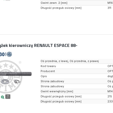
Gwint zewn. 2 [mm]
M16
Długość przegub osiowy [mm]
311
ążek kierowniczy RENAULT ESPACE 88-
Oś przednia, z lewej, Oś przednia, z prawej
Kod towaru
OPT
Producent
OPT
Opis
drą
Strona zabudowy
Oś 
Strona zabudowy
Oś 
Gwint wewnętrzny [mm]
M14
Długość przegub osiowy [mm]
215
7
Długość przegub osiowy [mm]
233