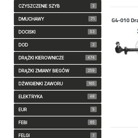
CZYSZCZENIE SZYB
2
G4-010
Dr
DMUCHAWY
71
DOCISKI
53
DOD
2
DRĄŻKI KIEROWNICZE
474
DRĄŻKI ZMIANY BIEGÓW
259
DŹWIGIENKI ZAWORU
165
ELEKTRYKA
48
EUR
5
FEBI
65
FELGI
2