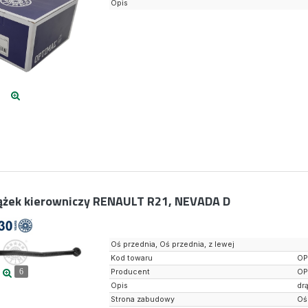
Opis
ążek kierowniczy RENAULT R21, NEVADA D
Oś przednia, Oś przednia, z lewej
Kod towaru
OP
6
Producent
OP
Opis
dr
Strona zabudowy
Oś