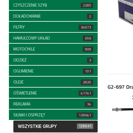
CZYSZCZENIE SZYB
2285
DOŁADOWANIE
2
FILTRY
34973
HAMULCOWY UKŁAD
656
MOTOCYKLE
909
ODZIEŻ
3
OGUMIENIE
101
OLEJE
2820
G2-697
Dr
OŚWIETLENIE
41741
REKLAMA
34
SILNIKI I OSPRZĘT
128641
WSZYSTKIE GRUPY
128641