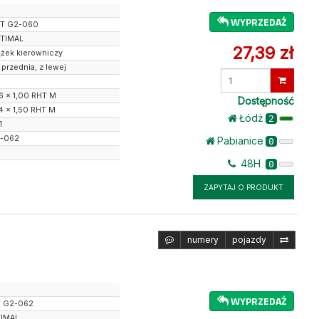
WYPRZEDAŻ
T G2-060
TIMAL
27,39 zł
ążek kierowniczy
 przednia, z lewej
Wprowadź
ilość
6 x 1,00 RHT M
Dostępność
4 x 1,50 RHT M
Łódż
2
1
-062
Pabianice
0
48H
0
ZAPYTAJ O PRODUKT
numery
pojazdy
WYPRZEDAŻ
 G2-062
IMAL