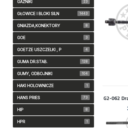
GAŹNIKI
23
GŁOWICE I BLOKI SILN
1443
GNIAZDA,KONEKTORY
8
GOE
3
GOETZE USZCZELKI , P
4
GUMA DR.STAB.
128
GUMY, ODBOJNIKI
104
HAKI HOLOWNICZE
1
G2-062
Dr
HANS PRIES
73
HIP
8
HPR
1