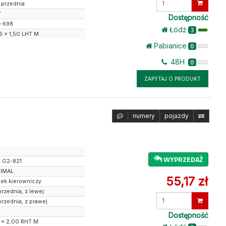
 przednia
ilość
7
Dostępność
-698
Łódż
3
6 x 1,50 LHT M
Pabianice
0
48H
0
ZAPYTAJ O PRODUKT
numery
pojazdy
WYPRZEDAŻ
 G2-821
IMAL
55,17 zł
żek kierowniczy
przednia, z lewej
Wprowadź
przednia, z prawej
ilość
Dostępność
 x 2,00 RHT M