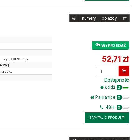
numery
pojazdy
WYPRZEDAŻ
52,71 zł
niczy poprzeczny
 lewej
Wprowadź
a środku
ilość
Dostępność
Łódż
2
Pabianice
0
48H
0
ZAPYTAJ O PRODUKT