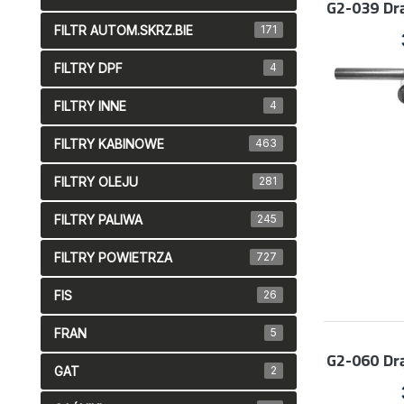
G2-039
Dr
FILTR AUTOM.SKRZ.BIE
171
FILTRY DPF
4
FILTRY INNE
4
FILTRY KABINOWE
463
FILTRY OLEJU
281
FILTRY PALIWA
245
FILTRY POWIETRZA
727
FIS
26
FRAN
5
G2-060
Dr
GAT
2