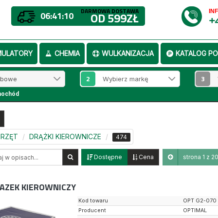
DARMOWA DOSTAWA
IN
06:41:09
OD 599ZŁ
+
MULATORY
CHEMIA
WULKANIZACJA
KATALOG PO
2
3
mochód
SPRZĘT
DRĄŻKI KIEROWNICZE
474
Dostępne
Cena
strona 1 z 2
AZEK KIEROWNICZY
Kod towaru
OPT G2-070
Producent
OPTIMAL