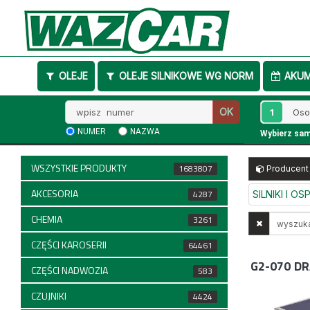
OLEJE
OLEJE SILNIKOWE WG NORM
AKU
Wpisz
1
OK
numer
NUMER
NAZWA
Wybierz sa
WSZYSTKIE PRODUKTY
1683807
Producent
AKCESORIA
4287
SILNIKI I O
CHEMIA
Wyszukaj
3261
w
CZĘŚCI KAROSERII
64461
opisach
G2-070
DR
CZĘŚCI NADWOZIA
583
CZUJNIKI
4424