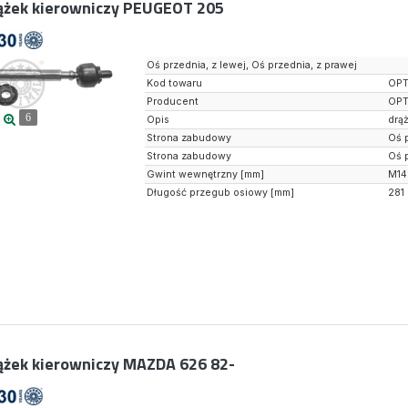
ążek kierowniczy PEUGEOT 205
Oś przednia, z lewej, Oś przednia, z prawej
Kod towaru
OPT
Producent
OPT
6
Opis
drą
Strona zabudowy
Oś 
Strona zabudowy
Oś 
Gwint wewnętrzny [mm]
M14
Długość przegub osiowy [mm]
281
ążek kierowniczy MAZDA 626 82-