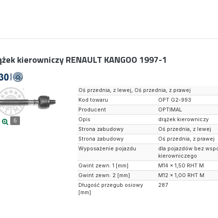
ążek kierowniczy RENAULT KANGOO 1997-1
Oś przednia, z lewej, Oś przednia, z prawej
Kod towaru
OPT G2-993
Producent
OPTIMAL
Opis
drążek kierowniczy
6
Strona zabudowy
Oś przednia, z lewej
Strona zabudowy
Oś przednia, z prawej
Wyposażenie pojazdu
dla pojazdów bez wsp
kierowniczego
Gwint zewn. 1 [mm]
M14 x 1,50 RHT M
Gwint zewn. 2 [mm]
M12 x 1,00 RHT M
Długość przegub osiowy
287
[mm]