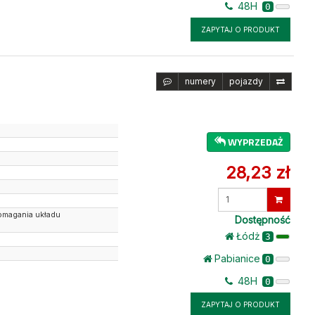
48H
0
ZAPYTAJ O PRODUKT
numery
pojazdy
WYPRZEDAŻ
28,23 zł
Wprowadź
ilość
omagania układu
Dostępność
Łódż
3
Pabianice
0
48H
0
ZAPYTAJ O PRODUKT