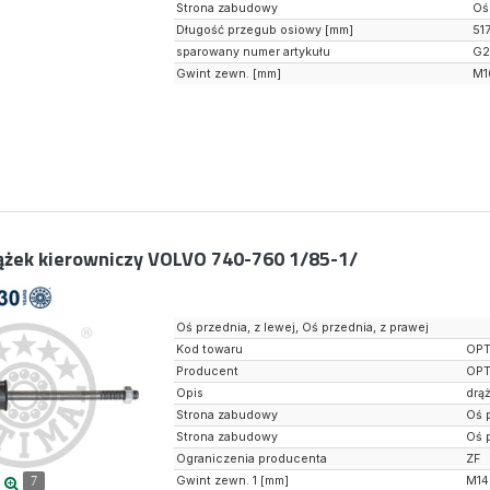
Strona zabudowy
Oś
Długość przegub osiowy [mm]
51
sparowany numer artykułu
G2
Gwint zewn. [mm]
M1
ążek kierowniczy VOLVO 740-760 1/85-1/
Oś przednia, z lewej, Oś przednia, z prawej
Kod towaru
OPT
Producent
OPT
Opis
drą
Strona zabudowy
Oś 
Strona zabudowy
Oś 
Ograniczenia producenta
ZF
Gwint zewn. 1 [mm]
M14
7