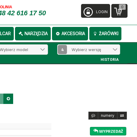
0
FOLINIA
48 42 616 17 50
LOGIN
LCAR
NARZĘDZIA
AKCESORIA
ŻARÓWKI
4
HISTORIA
0
numery
WYPRZEDAŻ