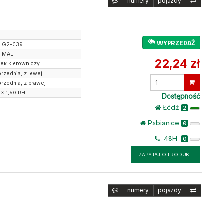
numery
pojazdy
WYPRZEDAŻ
 G2-039
IMAL
22,24 zł
żek kierowniczy
przednia, z lewej
Wprowadź
przednia, z prawej
ilość
 x 1,50 RHT F
Dostępność
Łódż
2
Pabianice
0
48H
0
ZAPYTAJ O PRODUKT
numery
pojazdy