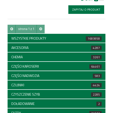
ZAPYTAJ O PRODUKT
strona 1 z 1
WSZYSTKIE PRODUKTY
1683858
AKCESORIA
4287
CHEMIA
3261
CZĘŚCI KAROSERII
64461
CZĘŚCI NADWOZIA
583
CZUJNIKI
4424
CZYSZCZENIE SZYB
2285
DOŁADOWANIE
2
FILTRY