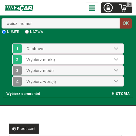
0
Wpisz
OK
numer
NUMER
NAZWA
1
2
3
4
Wybierz samochód
HISTORIA
Producent