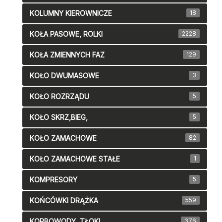
KOLUMNY KIEROWNICZE
18
KOŁA PASOWE, ROLKI
2228
KOŁA ZMIENNYCH FAZ
129
KOŁO DWUMASOWE
3
KOŁO ROZRZĄDU
5
KOŁO SKRZ,BIEG,
5
KOŁO ZAMACHOWE
82
KOŁO ZAMACHOWE STAŁE
1
KOMPRESORY
5
KOŃCÓWKI DRĄŻKA
559
KORBOWODY, TŁOKI
376