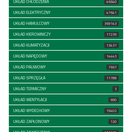
UKŁAD CHŁODZENIA
46640
UKŁAD ELEKTRYCZNY
47641
UKŁAD HAMULCOWY
369143
UKŁAD KIEROWNICZY
17239
UKŁAD KLIMATYZACJI
13437
UKŁAD NAPĘDOWY
14443
UKŁAD PALIWOWY
7667
UKŁAD SPRZĘGŁA
11788
UKŁAD TERMICZNY
3
UKŁAD WENTYLACJI
690
UKŁAD WYDECHOWY
19402
UKŁAD ZAPŁONOWY
120