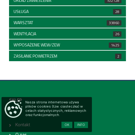
UKŁAD ZAWIESZENIA
102128
USŁUGA
28
WARSZTAT
33860
WENTYLACJA
26
WYPOSAŻENIE WEW/ZEW
1425
ZASILANIE POWIETRZEM
2
SKLEP
Nasza strona internetowa używa
plików cookies (tzw. ciasteczka) w
celach statystycznych, reklamowych
oraz funkcjonalnych.
Kontakt
OK
INFO
O nas