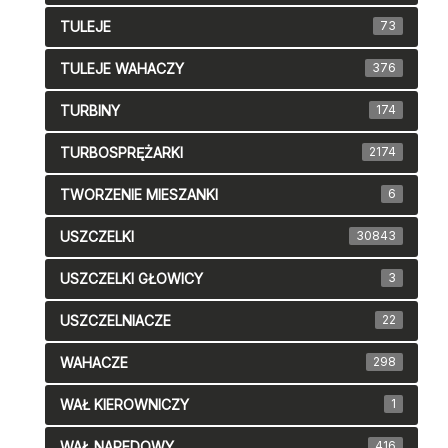
TULEJE
73
TULEJE WAHACZY
376
TURBINY
174
TURBOSPRĘŻARKI
2174
TWORZENIE MIESZANKI
6
USZCZELKI
30843
USZCZELKI GŁOWICY
3
USZCZELNIACZE
22
WAHACZE
298
WAŁ KIEROWNICZY
1
WAŁ NAPEDOWY
416