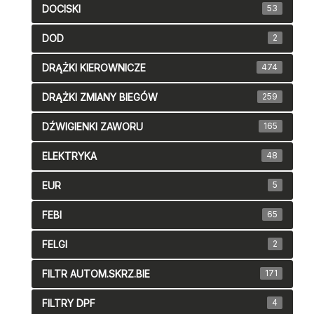
DOCISKI
53
DOD
2
DRĄŻKI KIEROWNICZE
474
DRĄŻKI ZMIANY BIEGÓW
259
DŹWIGIENKI ZAWORU
165
ELEKTRYKA
48
EUR
5
FEBI
65
FELGI
2
FILTR AUTOM.SKRZ.BIE
171
FILTRY DPF
4