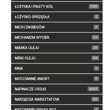
ŁOŻYSKA I PIASTY KÓŁ
1425
ŁOŻYSKO SPRZĘGŁA
2
MECH.ZM.BIEGÓW
4
MECHANIZM WYCIER.
23
MIARKA OLEJU
20
MISKI OLEJU
93
MMA
2
MOCOWANIE AMORT.
5
NAPINACZE I ROLKI
9444
NARZĘDZIA WARSZTATOW
60
NASTAWNIKI WAŁKA ROZ
2