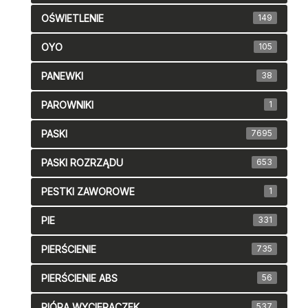
OŚWIETLENIE
149
OYO
105
PANEWKI
38
PAROWNIKI
1
PASKI
7695
PASKI ROZRZĄDU
653
PESTKI ZAWOROWE
1
PIE
331
PIERŚCIENIE
735
PIERŚCIENIE ABS
56
PIÓRA WYCIERACZEK
537