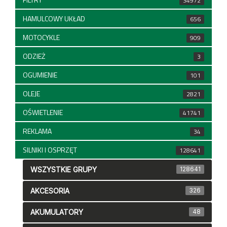
34972
HAMULCOWY UKŁAD
656
MOTOCYKLE
909
ODZIEŻ
3
OGUMIENIE
101
OLEJE
2821
OŚWIETLENIE
41741
REKLAMA
34
SILNIKI I OSPRZĘT
128641
WSZYSTKIE GRUPY
128641
AKCESORIA
326
AKUMULATORY
48