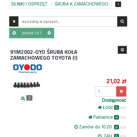
SILNIKI I OSPRZĘT
ŚRUBA K.ZAMACHOWEGO
1
Wyszukaj
w
opisach
strona 1 z 1
91M2002-OYO
ŚRUBA KOŁA
ZAMACHOWEGO TOYOTA (!)
21,02 zł
Wprowadź
ilość
2
Dostępność
Łódż
0
Pabianice
0
Zamów do 10.20
0
24H
0