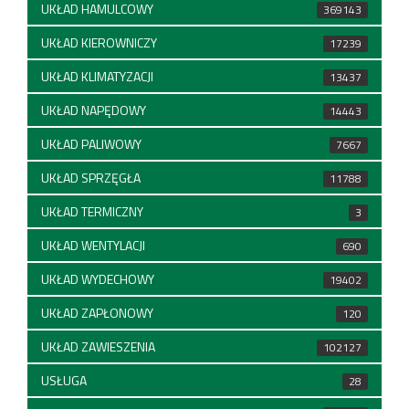
UKŁAD HAMULCOWY
369143
UKŁAD KIEROWNICZY
17239
UKŁAD KLIMATYZACJI
13437
UKŁAD NAPĘDOWY
14443
UKŁAD PALIWOWY
7667
UKŁAD SPRZĘGŁA
11788
UKŁAD TERMICZNY
3
UKŁAD WENTYLACJI
690
UKŁAD WYDECHOWY
19402
UKŁAD ZAPŁONOWY
120
UKŁAD ZAWIESZENIA
102127
USŁUGA
28