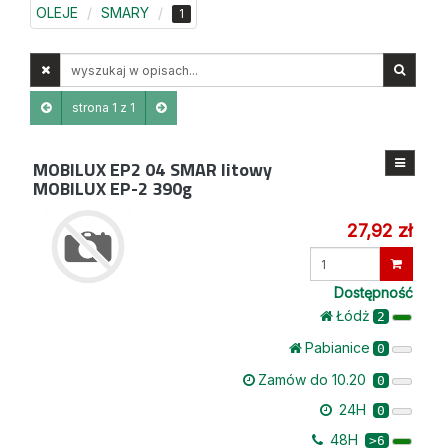
OLEJE
SMARY
1
Wyszukaj
w
opisach
strona 1 z 1
MOBILUX EP2 04
SMAR litowy
MOBILUX EP-2 390g
27,92 zł
Wprowadź
ilość
Dostępność
Łódż
2
Pabianice
0
Zamów do 10.20
0
24H
0
48H
>6