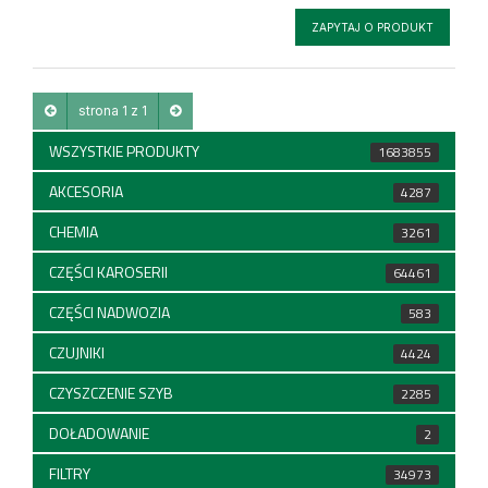
ZAPYTAJ O PRODUKT
strona 1 z 1
WSZYSTKIE PRODUKTY
1683855
AKCESORIA
4287
CHEMIA
3261
CZĘŚCI KAROSERII
64461
CZĘŚCI NADWOZIA
583
CZUJNIKI
4424
CZYSZCZENIE SZYB
2285
DOŁADOWANIE
2
FILTRY
34973