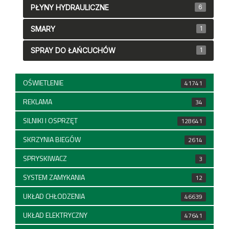
PŁYNY HYDRAULICZNE
6
SMARY
1
SPRAY DO ŁAŃCUCHÓW
1
OŚWIETLENIE
41741
REKLAMA
34
SILNIKI I OSPRZĘT
128641
SKRZYNIA BIEGÓW
2614
SPRYSKIWACZ
3
SYSTEM ZAMYKANIA
12
UKŁAD CHŁODZENIA
46639
UKŁAD ELEKTRYCZNY
47641