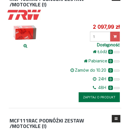
/MOTOCYKLE (!)
2 097,99 zł
Wprowadź
ilość
Dostępność
Łódż
0
Pabianice
0
Zamów do 10.20
0
24H
0
48H
0
ZAPYTAJ O PRODUKT
MCF111RAC
PODNÓŻKI ZESTAW
/MOTOCYKLE (!)