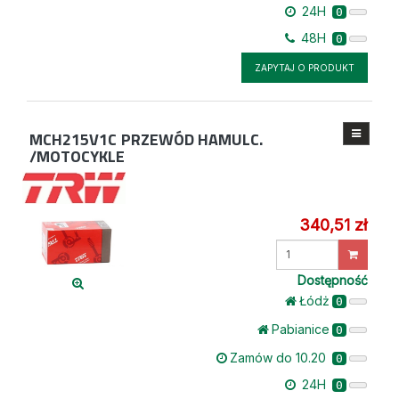
24H
0
48H
0
ZAPYTAJ O PRODUKT
MCH215V1C
PRZEWÓD HAMULC.
/MOTOCYKLE
340,51 zł
Wprowadź
ilość
Dostępność
Łódż
0
Pabianice
0
Zamów do 10.20
0
24H
0