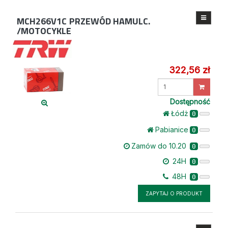
MCH266V1C
PRZEWÓD HAMULC.
/MOTOCYKLE
322,56 zł
Wprowadź
ilość
Dostępność
Łódż
0
Pabianice
0
Zamów do 10.20
0
24H
0
48H
0
ZAPYTAJ O PRODUKT