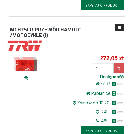
ZAPYTAJ O PRODUKT
MCH25FR
PRZEWÓD HAMULC.
/MOTOCYKLE (!)
272,05 zł
Wprowadź
ilość
Dostępność
Łódż
0
Pabianice
0
Zamów do 10.20
0
24H
0
48H
0
ZAPYTAJ O PRODUKT