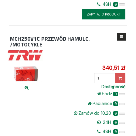
48H
0
ZAPYTAJ O PRODUKT
MCH250V1C
PRZEWÓD HAMULC.
/MOTOCYKLE
340,51 zł
Wprowadź
ilość
Dostępność
Łódż
0
Pabianice
0
Zamów do 10.20
0
24H
0
48H
0