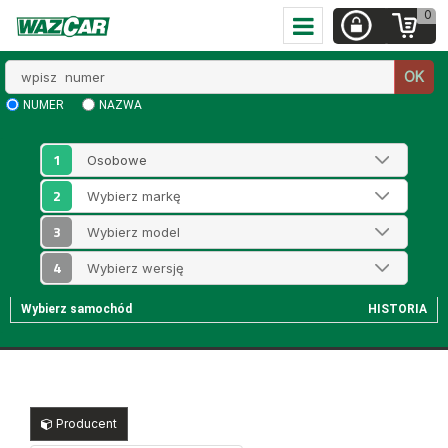
0
Wpisz
OK
numer
NUMER
NAZWA
1
2
3
4
Wybierz samochód
HISTORIA
Producent