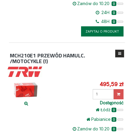
Zamów do 10.20
0
24H
0
48H
0
ZAPYTAJ O PRODUKT
MCH210E1
PRZEWÓD HAMULC.
/MOTOCYKLE (!)
495,59 zł
Wprowadź
ilość
Dostępność
Łódż
0
Pabianice
0
Zamów do 10.20
0