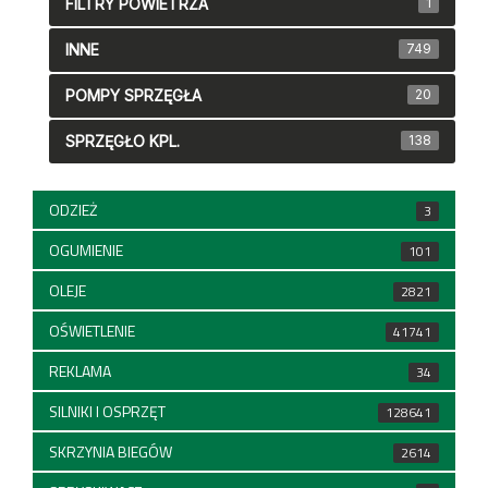
FILTRY POWIETRZA
1
INNE
749
POMPY SPRZĘGŁA
20
SPRZĘGŁO KPL.
138
ODZIEŻ
3
OGUMIENIE
101
OLEJE
2821
OŚWIETLENIE
41741
REKLAMA
34
SILNIKI I OSPRZĘT
128641
SKRZYNIA BIEGÓW
2614