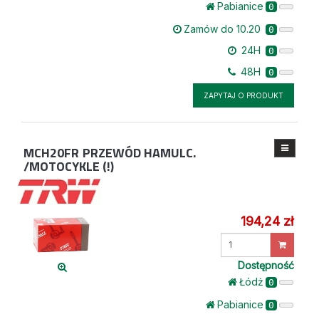
Pabianice
0
Zamów do 10.20
0
24H
0
48H
0
ZAPYTAJ O PRODUKT
MCH20FR
PRZEWÓD HAMULC.
/MOTOCYKLE (!)
194,24 zł
Wprowadź
ilość
Dostępność
Łódż
0
Pabianice
0