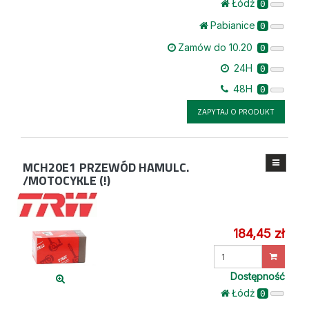
Łódż
0
Pabianice
0
Zamów do 10.20
0
24H
0
48H
0
ZAPYTAJ O PRODUKT
MCH20E1
PRZEWÓD HAMULC.
/MOTOCYKLE (!)
184,45 zł
Wprowadź
ilość
Dostępność
Łódż
0