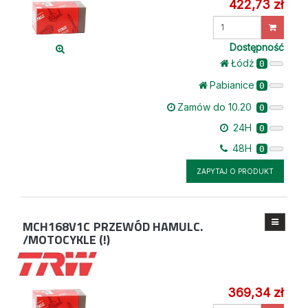
422,73 zł
Wprowadź
ilość
Dostępność
Łódż
0
Pabianice
0
Zamów do 10.20
0
24H
0
48H
0
ZAPYTAJ O PRODUKT
MCH168V1C
PRZEWÓD HAMULC.
/MOTOCYKLE (!)
369,34 zł