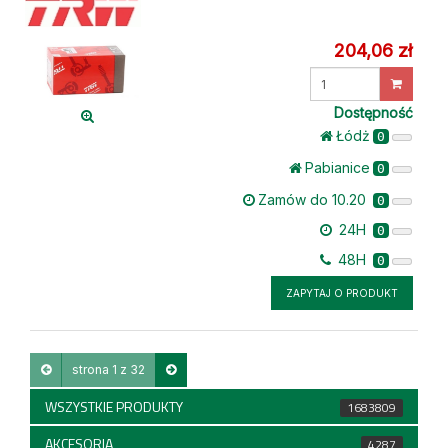
204,06 zł
Wprowadź
ilość
Dostępność
Łódż
0
Pabianice
0
Zamów do 10.20
0
24H
0
48H
0
ZAPYTAJ O PRODUKT
strona 1 z 32
WSZYSTKIE PRODUKTY
1683809
AKCESORIA
4287