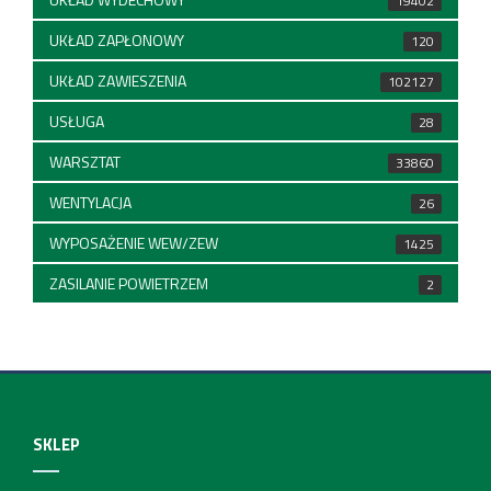
19402
UKŁAD ZAPŁONOWY
120
UKŁAD ZAWIESZENIA
102127
USŁUGA
28
WARSZTAT
33860
WENTYLACJA
26
WYPOSAŻENIE WEW/ZEW
1425
ZASILANIE POWIETRZEM
2
SKLEP