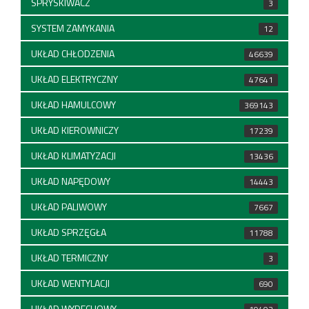
SPRYSKIWACZ
3
SYSTEM ZAMYKANIA
12
UKŁAD CHŁODZENIA
46639
UKŁAD ELEKTRYCZNY
47641
UKŁAD HAMULCOWY
369143
UKŁAD KIEROWNICZY
17239
UKŁAD KLIMATYZACJI
13436
UKŁAD NAPĘDOWY
14443
UKŁAD PALIWOWY
7667
UKŁAD SPRZĘGŁA
11788
UKŁAD TERMICZNY
3
UKŁAD WENTYLACJI
690
UKŁAD WYDECHOWY