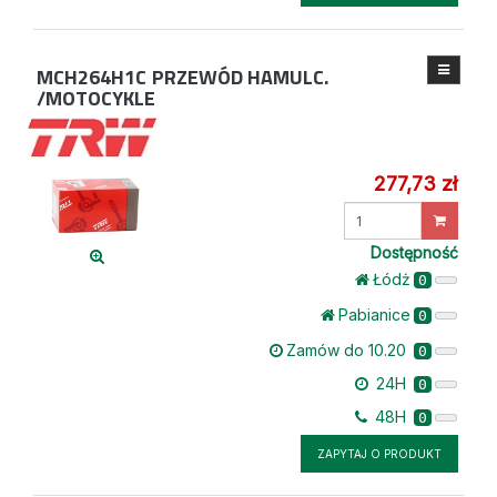
MCH264H1C
PRZEWÓD HAMULC.
/MOTOCYKLE
277,73 zł
Wprowadź
ilość
Dostępność
Łódż
0
Pabianice
0
Zamów do 10.20
0
24H
0
48H
0
ZAPYTAJ O PRODUKT