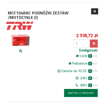
MCF104RAC
PODNÓŻKI ZESTAW
/MOTOCYKLE (!)
2 518,72 zł
Wprowadź
ilość
Dostępność
Łódż
0
Pabianice
0
Zamów do 10.20
0
24H
0
48H
0
ZAPYTAJ O PRODUKT