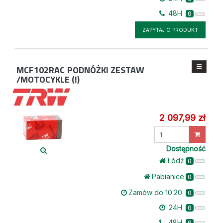
48H
0
ZAPYTAJ O PRODUKT
MCF102RAC
PODNÓŻKI ZESTAW
/MOTOCYKLE (!)
2 097,99 zł
Wprowadź
ilość
Dostępność
Łódż
0
Pabianice
0
Zamów do 10.20
0
24H
0
48H
0