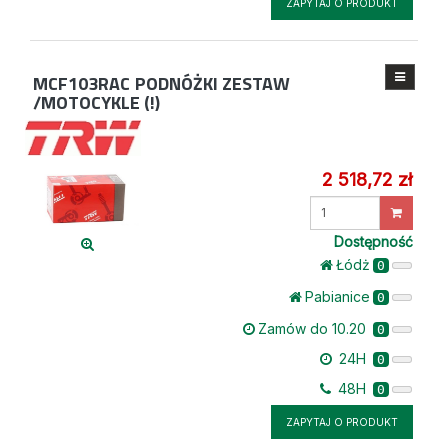
ZAPYTAJ O PRODUKT
MCF103RAC
PODNÓŻKI ZESTAW
/MOTOCYKLE (!)
2 518,72 zł
Wprowadź
ilość
Dostępność
Łódż
0
Pabianice
0
Zamów do 10.20
0
24H
0
48H
0
ZAPYTAJ O PRODUKT