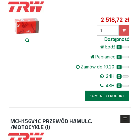
2 518,72 zł
Wprowadź
ilość
Dostępność
Łódż
0
Pabianice
0
Zamów do 10.20
0
24H
0
48H
0
ZAPYTAJ O PRODUKT
MCH156V1C
PRZEWÓD HAMULC.
/MOTOCYKLE (!)