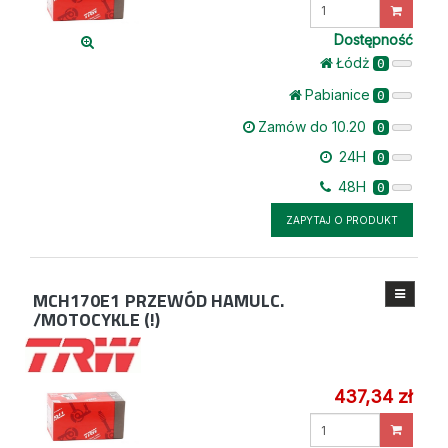
Wprowadź
ilość
Dostępność
Łódż
0
Pabianice
0
Zamów do 10.20
0
24H
0
48H
0
ZAPYTAJ O PRODUKT
MCH170E1
PRZEWÓD HAMULC.
/MOTOCYKLE (!)
437,34 zł
Wprowadź
ilość