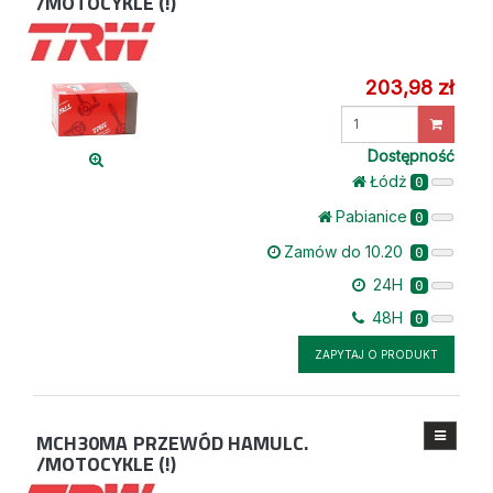
/MOTOCYKLE (!)
203,98 zł
Wprowadź
ilość
Dostępność
Łódż
0
Pabianice
0
Zamów do 10.20
0
24H
0
48H
0
ZAPYTAJ O PRODUKT
MCH30MA
PRZEWÓD HAMULC.
/MOTOCYKLE (!)