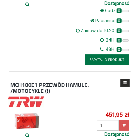
Dostępność
Łódż
0
Pabianice
0
Zamów do 10.20
0
24H
0
48H
0
ZAPYTAJ O PRODUKT
MCH180E1
PRZEWÓD HAMULC.
/MOTOCYKLE (!)
451,95 zł
Wprowadź
ilość
Dostępność