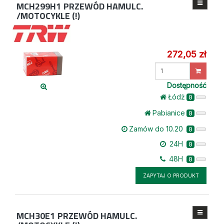
MCH299H1
PRZEWÓD HAMULC.
/MOTOCYKLE (!)
272,05 zł
Wprowadź
ilość
Dostępność
Łódż
0
Pabianice
0
Zamów do 10.20
0
24H
0
48H
0
ZAPYTAJ O PRODUKT
MCH30E1
PRZEWÓD HAMULC.