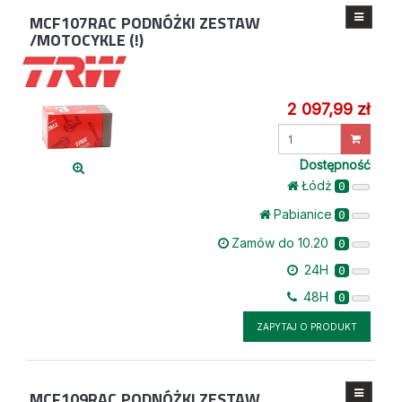
MCF107RAC
PODNÓŻKI ZESTAW
/MOTOCYKLE (!)
2 097,99 zł
Wprowadź
ilość
Dostępność
Łódż
0
Pabianice
0
Zamów do 10.20
0
24H
0
48H
0
ZAPYTAJ O PRODUKT
MCF109RAC
PODNÓŻKI ZESTAW