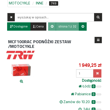
MOTOCYKLE
INNE
749
Wyszukaj
w
opisach
Dostępne
Cena
strona 1 z 32
MCF100RAC
PODNÓŻKI ZESTAW
/MOTOCYKLE
1 949,25 zł
Wprowadź
ilość
Dostępność
Łódż
0
Pabianice
0
Zamów do 10.20
0
24H
0