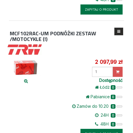
ZAPYTAJ O PRODUKT
MCF102RAC-UM
PODNÓŻKI ZESTAW
/MOTOCYKLE (!)
2 097,99 zł
Wprowadź
ilość
Dostępność
Łódż
0
Pabianice
0
Zamów do 10.20
0
24H
0
48H
0