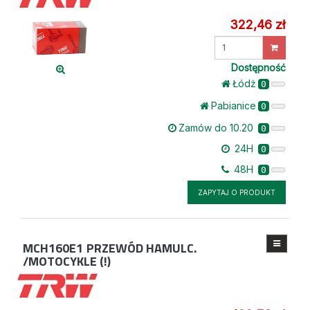
322,46 zł
Wprowadź
ilość
Dostępność
Łódż
0
Pabianice
0
Zamów do 10.20
0
24H
0
48H
0
ZAPYTAJ O PRODUKT
MCH160E1
PRZEWÓD HAMULC.
/MOTOCYKLE (!)