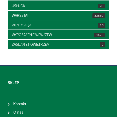
USŁUGA
28
WARSZTAT
33859
WENTYLACJA
26
WYPOSAŻENIE WEW/ZEW
1425
ZASILANIE POWIETRZEM
2
SKLEP
Kontakt
O nas