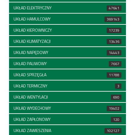
UKŁAD ELEKTRYCZNY
47641
UKŁAD HAMULCOWY
369143
UKŁAD KIEROWNICZY
17239
UKŁAD KLIMATYZACJI
13436
UKŁAD NAPĘDOWY
14443
UKŁAD PALIWOWY
7667
UKŁAD SPRZĘGŁA
11788
UKŁAD TERMICZNY
3
UKŁAD WENTYLACJI
690
UKŁAD WYDECHOWY
19402
UKŁAD ZAPŁONOWY
120
UKŁAD ZAWIESZENIA
102127