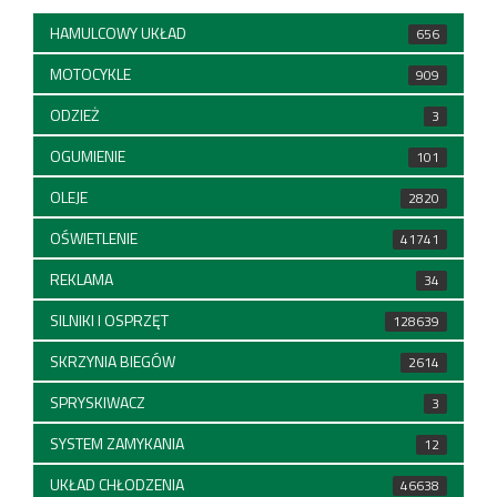
HAMULCOWY UKŁAD
656
MOTOCYKLE
909
ODZIEŻ
3
OGUMIENIE
101
OLEJE
2820
OŚWIETLENIE
41741
REKLAMA
34
SILNIKI I OSPRZĘT
128639
SKRZYNIA BIEGÓW
2614
SPRYSKIWACZ
3
SYSTEM ZAMYKANIA
12
UKŁAD CHŁODZENIA
46638