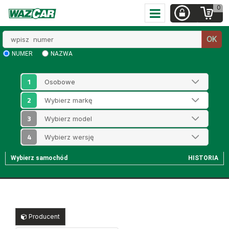
0
Wpisz
OK
numer
NUMER
NAZWA
1
2
3
4
Wybierz samochód
HISTORIA
Producent