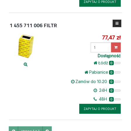
ZAPYTAJ O PRODUKT
1 455 711 006
FILTR
77,47 zł
Wprowadź
ilość
Dostępność
Łódż
0
Pabianice
0
Zamów do 10.20
0
24H
0
48H
0
ZAPYTAJ O PRODUKT