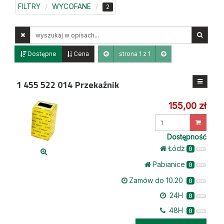
FILTRY
WYCOFANE
2
Wyszukaj
w
opisach
Dostępne
Cena
strona 1 z 1
1 455 522 014
Przekaźnik
155,00 zł
Wprowadź
ilość
Dostępność
Łódż
0
Pabianice
0
Zamów do 10.20
0
24H
0
48H
0