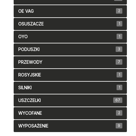
OE VAG
2
OSUSZACZE
1
OYO
1
PODUSZKI
3
PRZEWODY
7
ROSYJSKIE
1
SILNIKI
1
USZCZELKI
67
WYCOFANE
2
WYPOSAŻENIE
9