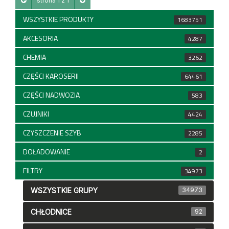
strona 1 z 1
WSZYSTKIE PRODUKTY
1683751
AKCESORIA
4287
CHEMIA
3262
CZĘŚCI KAROSERII
64461
CZĘŚCI NADWOZIA
583
CZUJNIKI
4424
CZYSZCZENIE SZYB
2285
DOŁADOWANIE
2
FILTRY
34973
WSZYSTKIE GRUPY
34973
CHŁODNICE
92