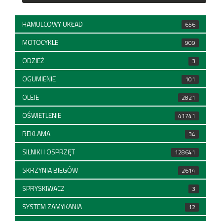
HAMULCOWY UKŁAD
656
MOTOCYKLE
909
ODZIEŻ
3
OGUMIENIE
101
OLEJE
2821
OŚWIETLENIE
41741
REKLAMA
34
SILNIKI I OSPRZĘT
128641
SKRZYNIA BIEGÓW
2614
SPRYSKIWACZ
3
SYSTEM ZAMYKANIA
12