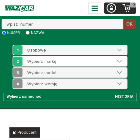
0
Wpisz
OK
numer
NUMER
NAZWA
1
2
3
4
Wybierz samochód
HISTORIA
Producent