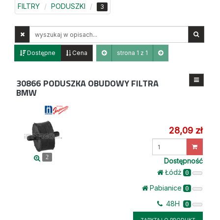
FILTRY
PODUSZKI
3
Wyszukaj
w
opisach
Dostępne
Cena
strona 1 z 1
30866
PODUSZKA OBUDOWY FILTRA
BMW
28,09 zł
Wprowadź
ilość
2
Dostępność
Łódż
0
Pabianice
0
48H
0