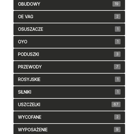
OBUDOWY
19
OE VAG
2
OSUSZACZE
1
OYO
1
PODUSZKI
3
PRZEWODY
7
ROSYJSKIE
1
SILNIKI
1
USZCZELKI
67
WYCOFANE
2
WYPOSAŻENIE
9