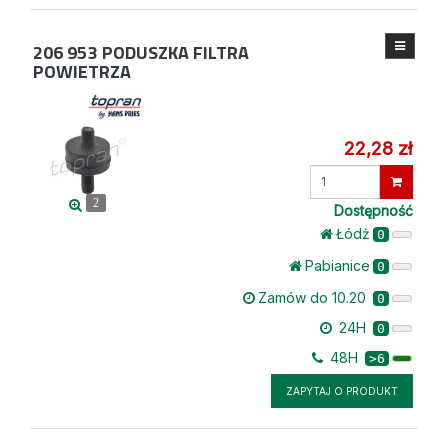
206 953
PODUSZKA FILTRA
POWIETRZA
22,28 zł
Wprowadź
ilość
2
Dostępność
Łódż
0
Pabianice
0
Zamów do 10.20
0
24H
0
48H
>6
ZAPYTAJ O PRODUKT