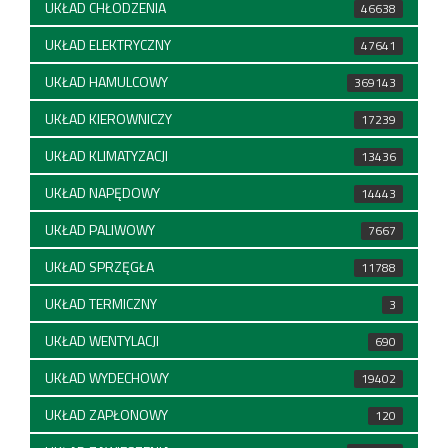
UKŁAD CHŁODZENIA
46638
UKŁAD ELEKTRYCZNY
47641
UKŁAD HAMULCOWY
369143
UKŁAD KIEROWNICZY
17239
UKŁAD KLIMATYZACJI
13436
UKŁAD NAPĘDOWY
14443
UKŁAD PALIWOWY
7667
UKŁAD SPRZĘGŁA
11788
UKŁAD TERMICZNY
3
UKŁAD WENTYLACJI
690
UKŁAD WYDECHOWY
19402
UKŁAD ZAPŁONOWY
120