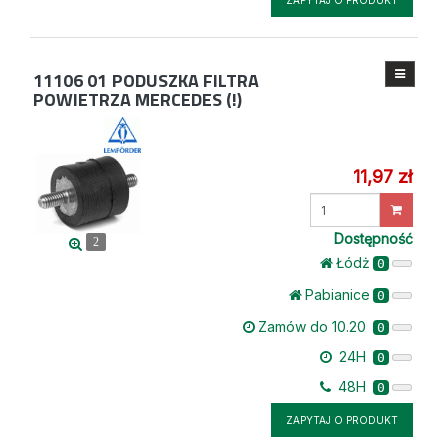
ZAPYTAJ O PRODUKT
11106 01
PODUSZKA FILTRA
POWIETRZA MERCEDES (!)
11,97 zł
Wprowadź
ilość
Dostępność
2
Łódż
0
Pabianice
0
Zamów do 10.20
0
24H
0
48H
0
ZAPYTAJ O PRODUKT