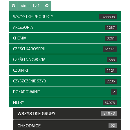
strona 1 z 1
WSZYSTKIE PRODUKTY
1683808
AKCESORIA
4287
CHEMIA
3261
CZĘŚCI KAROSERII
64461
CZĘŚCI NADWOZIA
583
CZUJNIKI
4424
CZYSZCZENIE SZYB
2285
DOŁADOWANIE
2
FILTRY
34973
WSZYSTKIE GRUPY
34973
CHŁODNICE
92