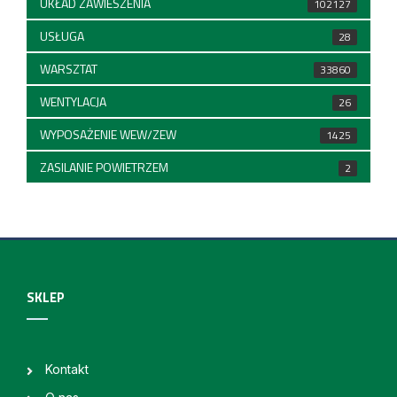
UKŁAD ZAWIESZENIA
102127
USŁUGA
28
WARSZTAT
33860
WENTYLACJA
26
WYPOSAŻENIE WEW/ZEW
1425
ZASILANIE POWIETRZEM
2
SKLEP
Kontakt