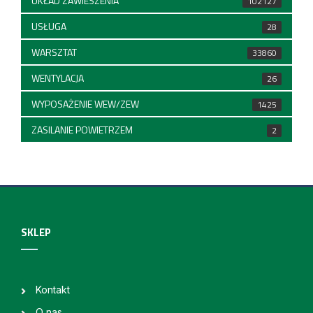
UKŁAD ZAWIESZENIA
102127
USŁUGA
28
WARSZTAT
33860
WENTYLACJA
26
WYPOSAŻENIE WEW/ZEW
1425
ZASILANIE POWIETRZEM
2
SKLEP
Kontakt
O nas