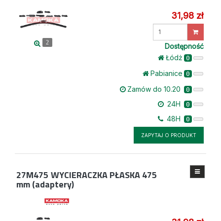
31,98 zł
Wprowadź
ilość
2
Dostępność
Łódż
0
Pabianice
0
Zamów do 10.20
0
24H
0
48H
0
ZAPYTAJ O PRODUKT
27M475
WYCIERACZKA PŁASKA 475
mm (adaptery)