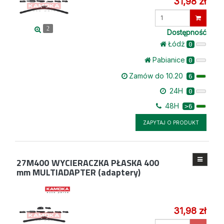
31,98 zł
Wprowadź
ilość
2
Dostępność
Łódż
0
Pabianice
0
Zamów do 10.20
6
24H
0
48H
>6
ZAPYTAJ O PRODUKT
27M400
WYCIERACZKA PŁASKA 400
mm MULTIADAPTER (adaptery)
31,98 zł
Wprowadź