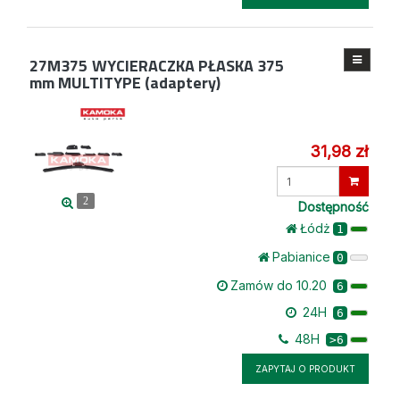
27M375
WYCIERACZKA PŁASKA 375
mm MULTITYPE (adaptery)
31,98 zł
Wprowadź
ilość
2
Dostępność
Łódż
1
Pabianice
0
Zamów do 10.20
6
24H
6
48H
>6
ZAPYTAJ O PRODUKT