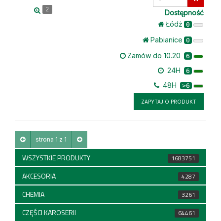
ilość
2
Dostępność
Łódż
0
Pabianice
0
Zamów do 10.20
6
24H
6
48H
>6
ZAPYTAJ O PRODUKT
strona 1 z 1
WSZYSTKIE PRODUKTY
1683751
AKCESORIA
4287
CHEMIA
3261
CZĘŚCI KAROSERII
64461