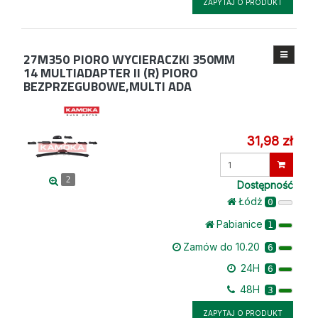
ZAPYTAJ O PRODUKT
27M350
PIORO WYCIERACZKI 350MM
14 MULTIADAPTER II (R) PIORO
BEZPRZEGUBOWE,MULTI ADA
31,98 zł
Wprowadź
ilość
2
Dostępność
Łódż
0
Pabianice
1
Zamów do 10.20
6
24H
6
48H
3
ZAPYTAJ O PRODUKT