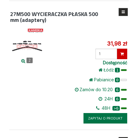
27M500
WYCIERACZKA PŁASKA 500
mm (adaptery)
31,98 zł
Wprowadź
ilość
2
Dostępność
Łódż
1
Pabianice
0
Zamów do 10.20
6
24H
6
48H
>6
ZAPYTAJ O PRODUKT