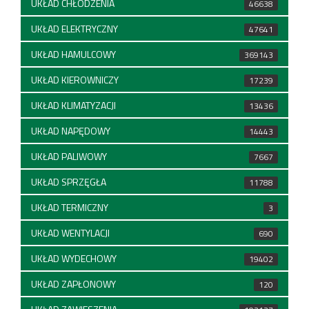
UKŁAD CHŁODZENIA
46638
UKŁAD ELEKTRYCZNY
47641
UKŁAD HAMULCOWY
369143
UKŁAD KIEROWNICZY
17239
UKŁAD KLIMATYZACJI
13436
UKŁAD NAPĘDOWY
14443
UKŁAD PALIWOWY
7667
UKŁAD SPRZĘGŁA
11788
UKŁAD TERMICZNY
3
UKŁAD WENTYLACJI
690
UKŁAD WYDECHOWY
19402
UKŁAD ZAPŁONOWY
120