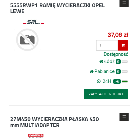
5555RWP1
RAMIĘ WYCIERACZKI OPEL
LEWE
37,06 zł
Wprowadź
ilość
Dostępność
Łódż
0
Pabianice
0
24H
>6
ZAPYTAJ O PRODUKT
27M450
WYCIERACZKA PŁASKA 450
mm MULTIADAPTER