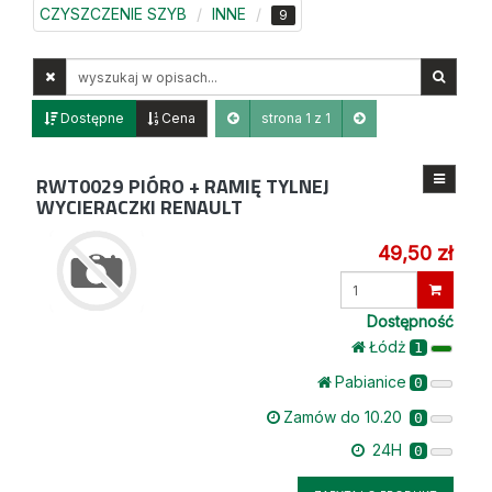
CZYSZCZENIE SZYB
INNE
9
Wyszukaj
w
opisach
Dostępne
Cena
strona 1 z 1
RWT0029
PIÓRO + RAMIĘ TYLNEJ
WYCIERACZKI RENAULT
49,50 zł
Wprowadź
ilość
Dostępność
Łódż
1
Pabianice
0
Zamów do 10.20
0
24H
0