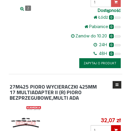
ilość
2
Dostępność
Łódż
0
Pabianice
0
Zamów do 10.20
0
24H
0
48H
0
ZAPYTAJ O PRODUKT
27M425
PIORO WYCIERACZKI 425MM
17 MULTIADAPTER II (R) PIORO
BEZPRZEGUBOWE,MULTI ADA
32,07 zł
Wprowadź