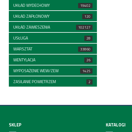
UKŁAD WYDECHOWY
19402
UKŁAD ZAPŁONOWY
120
UKŁAD ZAWIESZENIA
102127
USŁUGA
28
WARSZTAT
33860
WENTYLACJA
26
WYPOSAŻENIE WEW/ZEW
1425
ZASILANIE POWIETRZEM
2
SKLEP
KATALOGI