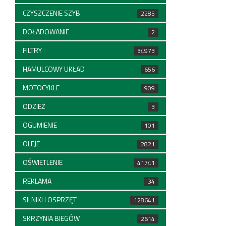
CZYSZCZENIE SZYB
2285
DOŁADOWANIE
2
FILTRY
34973
HAMULCOWY UKŁAD
656
MOTOCYKLE
909
ODZIEŻ
3
OGUMIENIE
101
OLEJE
2821
OŚWIETLENIE
41741
REKLAMA
34
SILNIKI I OSPRZĘT
128641
SKRZYNIA BIEGÓW
2614