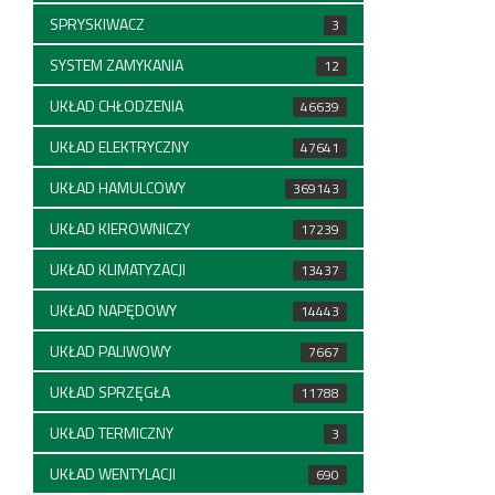
SPRYSKIWACZ
3
SYSTEM ZAMYKANIA
12
UKŁAD CHŁODZENIA
46639
UKŁAD ELEKTRYCZNY
47641
UKŁAD HAMULCOWY
369143
UKŁAD KIEROWNICZY
17239
UKŁAD KLIMATYZACJI
13437
UKŁAD NAPĘDOWY
14443
UKŁAD PALIWOWY
7667
UKŁAD SPRZĘGŁA
11788
UKŁAD TERMICZNY
3
UKŁAD WENTYLACJI
690