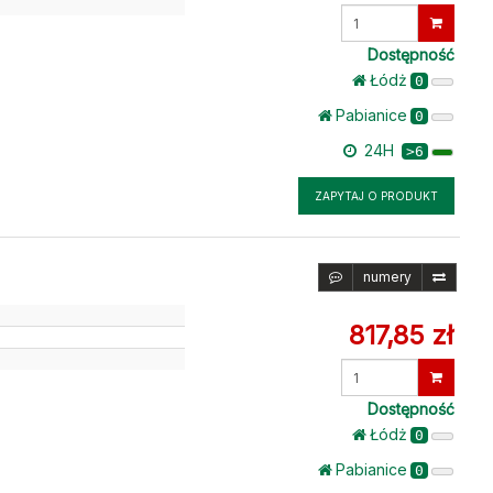
Wprowadź
ilość
Dostępność
Łódż
0
Pabianice
0
24H
>6
ZAPYTAJ O PRODUKT
numery
817,85 zł
Wprowadź
ilość
Dostępność
Łódż
0
Pabianice
0