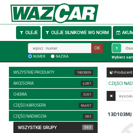
OLEJE
OLEJE SILNIKOWE WG NORM
AKU
Wpisz
1
OK
numer
NUMER
NAZWA
Wybierz sa
WSZYSTKIE PRODUKTY
1683809
Producent
AKCESORIA
4287
CZĘŚCI NA
CHEMIA
Wyszukaj
3261
w
CZĘŚCI KAROSERII
64461
opisach
13D103MJ
CZĘŚCI NADWOZIA
583
WSZYSTKIE GRUPY
583