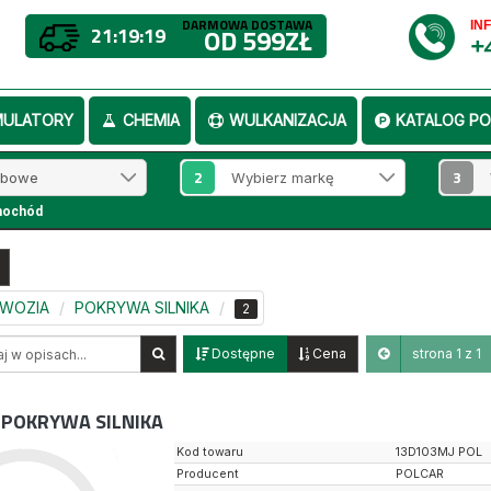
DARMOWA DOSTAWA
IN
21:19:19
OD 599ZŁ
+
MULATORY
CHEMIA
WULKANIZACJA
KATALOG PO
2
3
mochód
DWOZIA
POKRYWA SILNIKA
2
Dostępne
Cena
strona 1 z 1
POKRYWA SILNIKA
Kod towaru
13D103MJ POL
Producent
POLCAR