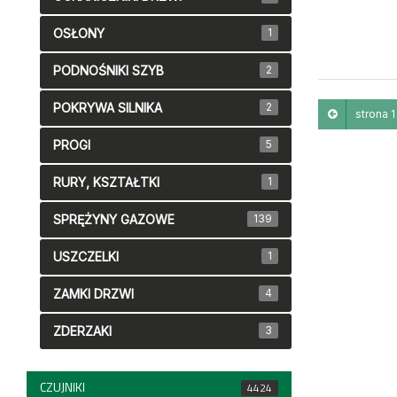
OSŁONY
1
PODNOŚNIKI SZYB
2
POKRYWA SILNIKA
2
strona 1 
PROGI
5
RURY, KSZTAŁTKI
1
SPRĘŻYNY GAZOWE
139
USZCZELKI
1
ZAMKI DRZWI
4
ZDERZAKI
3
CZUJNIKI
4424