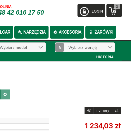
0
FOLINIA
48 42 616 17 50
LOGIN
LCAR
NARZĘDZIA
AKCESORIA
ŻARÓWKI
4
HISTORIA
numery
1 234,03 zł