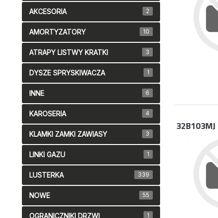
AKCESORIA
2
AMORTYZATORY
10
ATRAPY LISTWY KRATKI
3
DYSZE SPRYSKIWACZA
1
INNE
6
KAROSERIA
4
32B103MJ
KLAMKI ZAMKI ZAWIASY
3
LINKI GAZU
1
LUSTERKA
339
NOWE
55
OGRANICZNIKI DRZWI
1