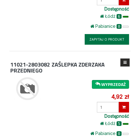
ilość
Dostępność
Łódż
6
Pabianice
0
ZAPYTAJ O PRODUKT
11021-2803082
ZAŚLEPKA ZDERZAKA
PRZEDNIEGO
WYPRZEDAŻ
4,92 zł
Wprowadź
ilość
Dostępność
Łódż
5
Pabianice
0