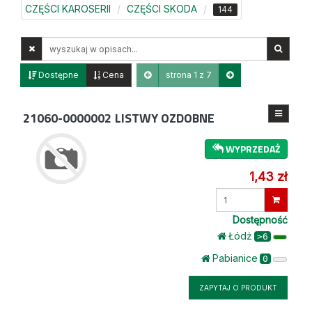
CZĘŚCI KAROSERII
CZĘŚCI SKODA
144
Wyszukaj
w
opisach
Dostępne
Cena
strona 1 z 7
21060-0000002
LISTWY OZDOBNE
WYPRZEDAŻ
1,43 zł
Wprowadź
ilość
Dostępność
Łódż
>6
Pabianice
0
ZAPYTAJ O PRODUKT