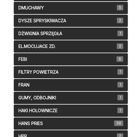
DMUCHAWY
5
DYSZE SPRYSKIWACZA
2
DŻWIGNIA SPRZĘGŁA
1
EL.MOCUJACE ZD.
2
FEBI
6
FILTRY POWIETRZA
1
FRAN
1
GUMY, ODBOJNIKI
1
HAKI HOLOWNICZE
1
HANS PRIES
39
HPR
2