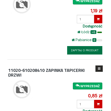
WYPRZEDAŻ
1,19 zł
Wprowadź
ilość
Dostępność
Łódż
>6
Pabianice
0
ZAPYTAJ O PRODUKT
11020-610208410
ZAPINKA TAPICERKI
DRZWI
WYPRZEDAŻ
0,85 zł
Wprowadź
ilość