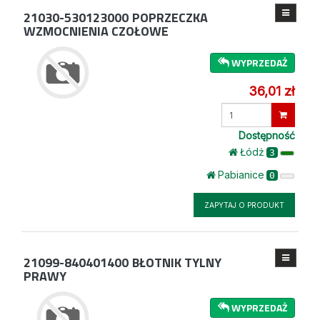
21030-530123000
POPRZECZKA
WZMOCNIENIA CZOŁOWE
WYPRZEDAŻ
36,01 zł
Wprowadź
ilość
Dostępność
Łódż
3
Pabianice
0
ZAPYTAJ O PRODUKT
21099-840401400
BŁOTNIK TYLNY
PRAWY
WYPRZEDAŻ