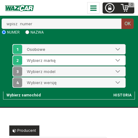
0
Wpisz
OK
numer
NUMER
NAZWA
1
2
3
4
Wybierz samochód
HISTORIA
Producent