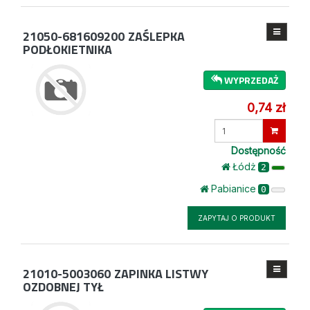
21050-681609200
ZAŚLEPKA
PODŁOKIETNIKA
WYPRZEDAŻ
0,74 zł
Wprowadź
ilość
Dostępność
Łódż
2
Pabianice
0
ZAPYTAJ O PRODUKT
21010-5003060
ZAPINKA LISTWY
OZDOBNEJ TYŁ