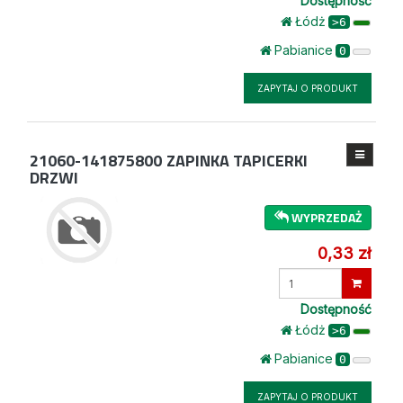
Dostępność
Łódż
>6
Pabianice
0
ZAPYTAJ O PRODUKT
21060-141875800
ZAPINKA TAPICERKI
DRZWI
WYPRZEDAŻ
0,33 zł
Wprowadź
ilość
Dostępność
Łódż
>6
Pabianice
0
ZAPYTAJ O PRODUKT