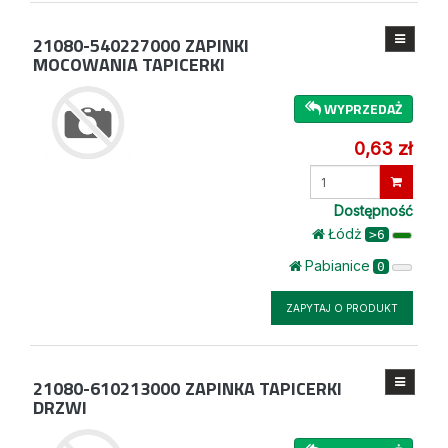
21080-540227000
ZAPINKI
MOCOWANIA TAPICERKI
WYPRZEDAŻ
0,63 zł
Wprowadź
ilość
Dostępność
Łódż
>6
Pabianice
0
ZAPYTAJ O PRODUKT
21080-610213000
ZAPINKA TAPICERKI
DRZWI