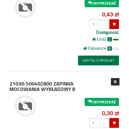
WYPRZEDAŻ
0,43 zł
Wprowadź
ilość
Dostępność
Łódż
2
Pabianice
0
ZAPYTAJ O PRODUKT
21030-500402800
ZAPINKA
MOCOWANIA WYKŁADZINY B
WYPRZEDAŻ
0,30 zł
Wprowadź
ilość