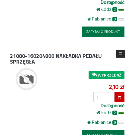
Dostępność
Łódż
2
Pabianice
0
ZAPYTAJ O PRODUKT
21080-160204800
NAKŁADKA PEDAŁU
SPRZĘGŁA
WYPRZEDAŻ
2,10 zł
Wprowadź
ilość
Dostępność
Łódż
2
Pabianice
0