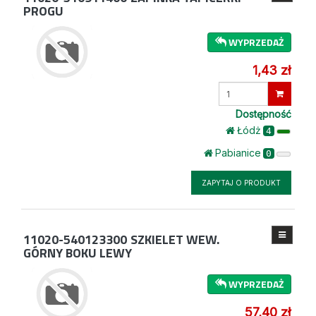
PROGU
WYPRZEDAŻ
1,43 zł
Wprowadź
ilość
Dostępność
Łódż
4
Pabianice
0
ZAPYTAJ O PRODUKT
11020-540123300
SZKIELET WEW.
GÓRNY BOKU LEWY
WYPRZEDAŻ
57,40 zł