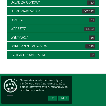
UKŁAD ZAPŁONOWY
120
UKŁAD ZAWIESZENIA
102127
USŁUGA
28
WARSZTAT
33860
WENTYLACJA
26
WYPOSAŻENIE WEW/ZEW
1425
ZASILANIE POWIETRZEM
2
Nasza strona internetowa używa
plików cookies (tzw. ciasteczka) w
celach statystycznych, reklamowych
SKLEP
oraz funkcjonalnych.
OK
INFO