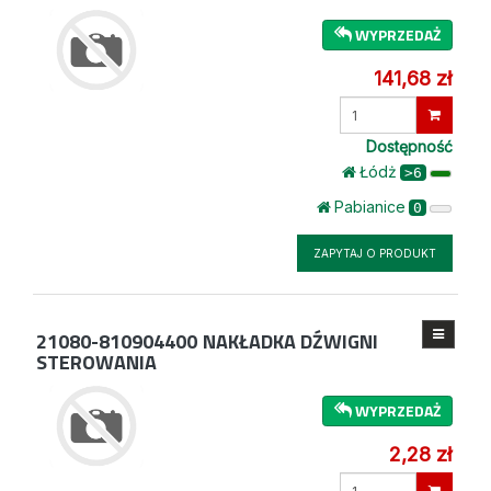
WYPRZEDAŻ
141,68 zł
Wprowadź
ilość
Dostępność
Łódż
>6
Pabianice
0
ZAPYTAJ O PRODUKT
21080-810904400
NAKŁADKA DŹWIGNI
STEROWANIA
WYPRZEDAŻ
2,28 zł
Wprowadź