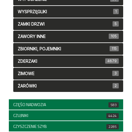
WYSPRZĘGLIKI
1
ZAMKI DRZWI
5
ZAWORY INNE
105
ZBIORNIKI, POJEMNIKI
115
ZDERZAKI
4679
ZIMOWE
3
ŻARÓWKI
2
CZĘŚCI NADWOZIA
583
CZUJNIKI
4424
CZYSZCZENIE SZYB
2285