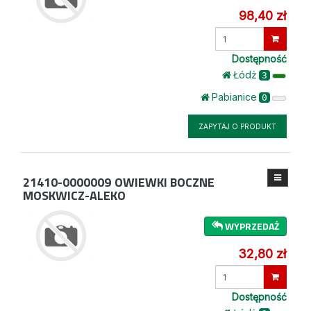
98,40 zł
Wprowadź
ilość
Dostępność
Łódż
3
Pabianice
0
ZAPYTAJ O PRODUKT
21410-0000009
OWIEWKI BOCZNE
MOSKWICZ-ALEKO
WYPRZEDAŻ
32,80 zł
Wprowadź
ilość
Dostępność