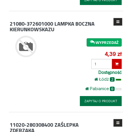
ZAPYTAJ O PRODUKT
21080-372601000
LAMPKA BOCZNA
KIERUNKOWSKAZU
WYPRZEDAŻ
4,39 zł
Wprowadź
ilość
Dostępność
Łódż
2
Pabianice
0
ZAPYTAJ O PRODUKT
11020-280308400
ZAŚLEPKA
ZDERZAKA