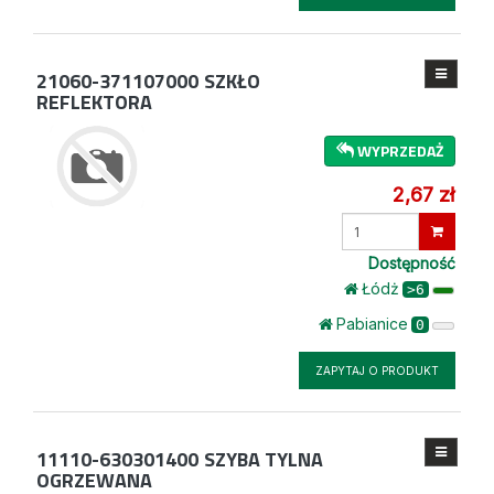
21060-371107000
SZKŁO
REFLEKTORA
WYPRZEDAŻ
2,67 zł
Wprowadź
ilość
Dostępność
Łódż
>6
Pabianice
0
ZAPYTAJ O PRODUKT
11110-630301400
SZYBA TYLNA
OGRZEWANA