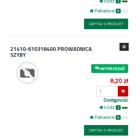
Łódż
3
Pabianice
0
ZAPYTAJ O PRODUKT
21410-610318400
PROWADNICA
SZYBY
WYPRZEDAŻ
8,20 zł
Wprowadź
ilość
Dostępność
Łódż
3
Pabianice
0
ZAPYTAJ O PRODUKT