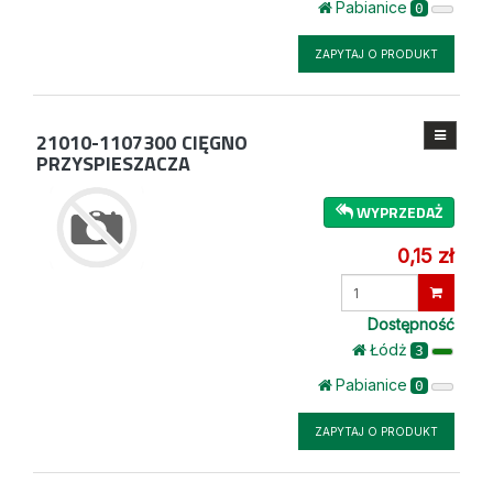
Pabianice
0
ZAPYTAJ O PRODUKT
21010-1107300
CIĘGNO
PRZYSPIESZACZA
WYPRZEDAŻ
0,15 zł
Wprowadź
ilość
Dostępność
Łódż
3
Pabianice
0
ZAPYTAJ O PRODUKT