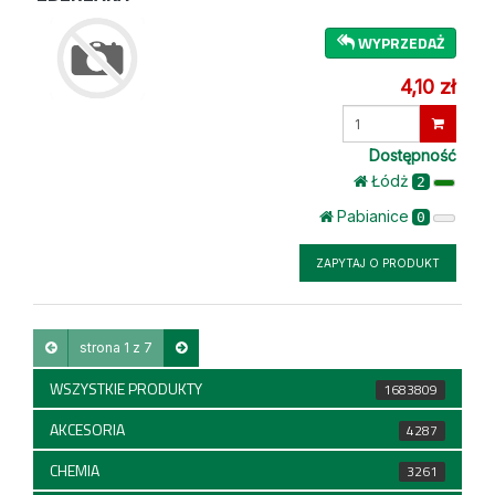
WYPRZEDAŻ
4,10 zł
Wprowadź
ilość
Dostępność
Łódż
2
Pabianice
0
ZAPYTAJ O PRODUKT
strona 1 z 7
WSZYSTKIE PRODUKTY
1683809
AKCESORIA
4287
CHEMIA
3261