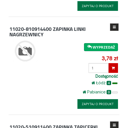
ZAPYTAJ O PRODUKT
11020-810914400
ZAPINKA LINKI
NAGRZEWNICY
WYPRZEDAŻ
3,78 zł
Wprowadź
ilość
Dostępność
Łódż
4
Pabianice
0
ZAPYTAJ O PRODUKT
11020-510911400
ZAPINKA TAPICERKI