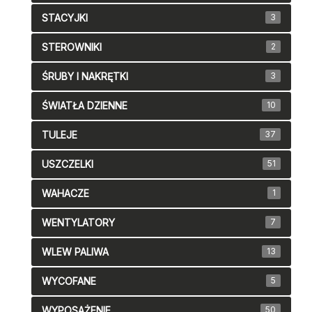
STACYJKI
3
STEROWNIKI
2
ŚRUBY I NAKRĘTKI
3
ŚWIATŁA DZIENNE
10
TULEJE
37
USZCZELKI
51
WAHACZE
1
WENTYLATORY
7
WLEW PALIWA
13
WYCOFANE
5
WYPOSAŻENIE
50