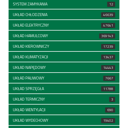
SYSTEM ZAMYKANIA
12
UKŁAD CHŁODZENIA
46639
UKŁAD ELEKTRYCZNY
47641
UKŁAD HAMULCOWY
369143
UKŁAD KIEROWNICZY
17239
UKŁAD KLIMATYZACJI
13437
UKŁAD NAPĘDOWY
14443
UKŁAD PALIWOWY
7667
UKŁAD SPRZĘGŁA
11788
UKŁAD TERMICZNY
3
UKŁAD WENTYLACJI
690
UKŁAD WYDECHOWY
19402