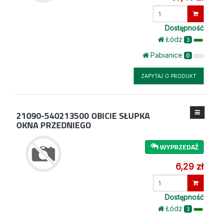
Wprowadź
ilość
Dostępność
Łódż
3
Pabianice
0
ZAPYTAJ O PRODUKT
21090-540213500
OBICIE SŁUPKA
OKNA PRZEDNIEGO
WYPRZEDAŻ
6,29 zł
Wprowadź
ilość
Dostępność
Łódż
3