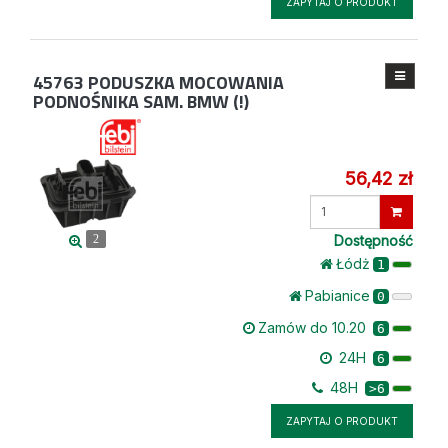
ZAPYTAJ O PRODUKT
45763
PODUSZKA MOCOWANIA
PODNOŚNIKA SAM. BMW (!)
56,42 zł
Wprowadź
ilość
Dostępność
2
Łódż
1
Pabianice
0
Zamów do 10.20
6
24H
6
48H
>6
ZAPYTAJ O PRODUKT