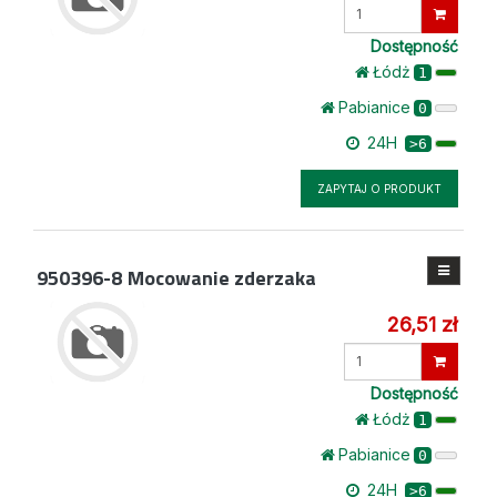
Wprowadź
ilość
Dostępność
Łódż
1
Pabianice
0
24H
>6
ZAPYTAJ O PRODUKT
950396-8
Mocowanie zderzaka
26,51 zł
Wprowadź
ilość
Dostępność
Łódż
1
Pabianice
0
24H
>6