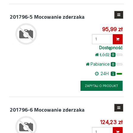
201796-5
Mocowanie zderzaka
95,99 zł
Wprowadź
ilość
Dostępność
Łódż
0
Pabianice
0
24H
1
ZAPYTAJ O PRODUKT
201796-6
Mocowanie zderzaka
124,23 zł
Wprowadź