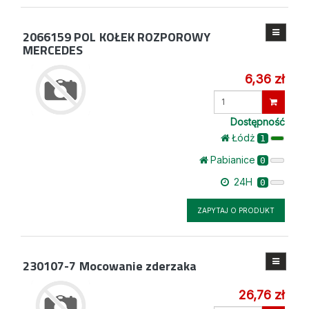
2066159 POL
KOŁEK ROZPOROWY
MERCEDES
6,36 zł
Wprowadź
ilość
Dostępność
Łódż
1
Pabianice
0
24H
0
ZAPYTAJ O PRODUKT
230107-7
Mocowanie zderzaka
26,76 zł