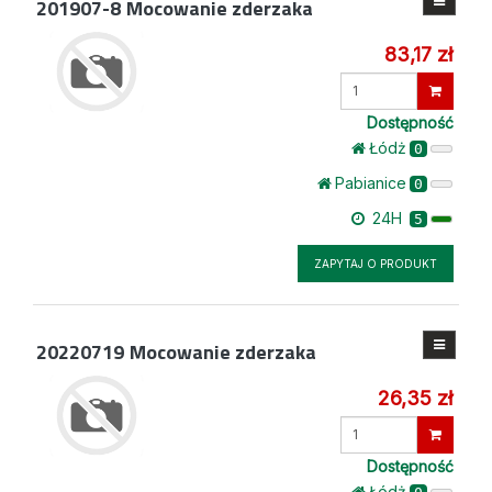
201907-8
Mocowanie zderzaka
83,17 zł
Wprowadź
ilość
Dostępność
Łódż
0
Pabianice
0
24H
5
ZAPYTAJ O PRODUKT
20220719
Mocowanie zderzaka
26,35 zł
Wprowadź
ilość
Dostępność
Łódż