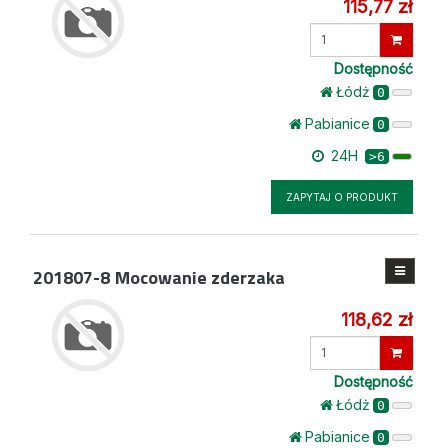
115,77 zł
Wprowadź
ilość
Dostępność
Łódż
0
Pabianice
0
24H
>6
ZAPYTAJ O PRODUKT
201807-8
Mocowanie zderzaka
118,62 zł
Wprowadź
ilość
Dostępność
Łódż
0
Pabianice
0