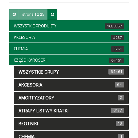
strona 1 z 25
WSZYSTKIE PRODUKTY
1683857
AKCESORIA
4287
CHEMIA
3261
CZĘŚCI KAROSERII
64461
WSZYSTKIE GRUPY
64461
AKCESORIA
64
AMORTYZATORY
2
ATRAPY LISTWY KRATKI
6127
BŁOTNIKI
16
CHEMIA
1