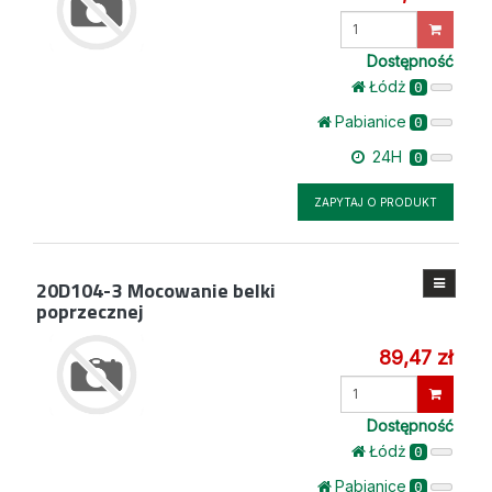
Wprowadź
ilość
Dostępność
Łódż
0
Pabianice
0
24H
0
ZAPYTAJ O PRODUKT
20D104-3
Mocowanie belki
poprzecznej
89,47 zł
Wprowadź
ilość
Dostępność
Łódż
0
Pabianice
0