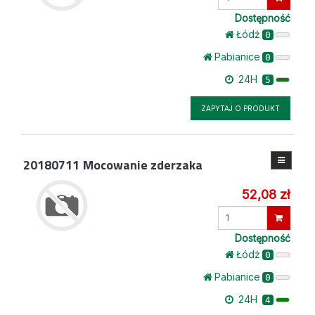
ilość
Dostępność
Łódż
0
Pabianice
0
24H
5
ZAPYTAJ O PRODUKT
20180711
Mocowanie zderzaka
52,08 zł
Wprowadź
ilość
Dostępność
Łódż
0
Pabianice
0
24H
4