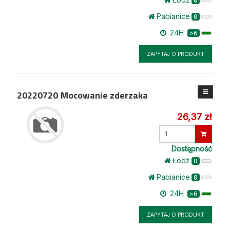
0
Pabianice
0
24H
>6
ZAPYTAJ O PRODUKT
20220720
Mocowanie zderzaka
26,37 zł
Wprowadź
ilość
Dostępność
Łódż
0
Pabianice
0
24H
>6
ZAPYTAJ O PRODUKT