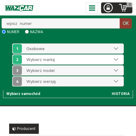
0
Wpisz
OK
numer
NUMER
NAZWA
1
2
3
4
Wybierz samochód
HISTORIA
Producent