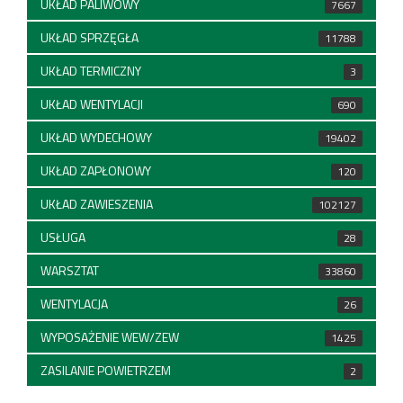
UKŁAD PALIWOWY
7667
UKŁAD SPRZĘGŁA
11788
UKŁAD TERMICZNY
3
UKŁAD WENTYLACJI
690
UKŁAD WYDECHOWY
19402
UKŁAD ZAPŁONOWY
120
UKŁAD ZAWIESZENIA
102127
USŁUGA
28
WARSZTAT
33860
WENTYLACJA
26
WYPOSAŻENIE WEW/ZEW
1425
ZASILANIE POWIETRZEM
2