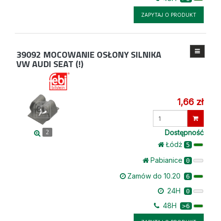
ZAPYTAJ O PRODUKT
39092
MOCOWANIE OSŁONY SILNIKA
VW AUDI SEAT (!)
1,66 zł
Wprowadź
ilość
Dostępność
2
Łódż
5
Pabianice
0
Zamów do 10.20
6
24H
0
48H
>6