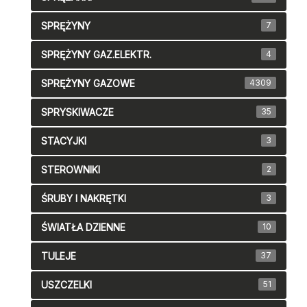
SPRĘŻYNY
7
SPRĘŻYNY GAZ.ELEKTR.
4
SPRĘŻYNY GAZOWE
4309
SPRYSKIWACZE
35
STACYJKI
3
STEROWNIKI
2
ŚRUBY I NAKRĘTKI
3
ŚWIATŁA DZIENNE
10
TULEJE
37
USZCZELKI
51