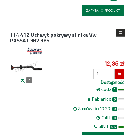
ZAPYTAJ O PRODUKT
114 412
Uchwyt pokrywy silnika Vw
PASSAT 3B2.3B5
12,35 zł
Wprowadź
ilość
2
Dostępność
Łódż
1
Pabianice
0
Zamów do 10.20
0
24H
0
48H
>6