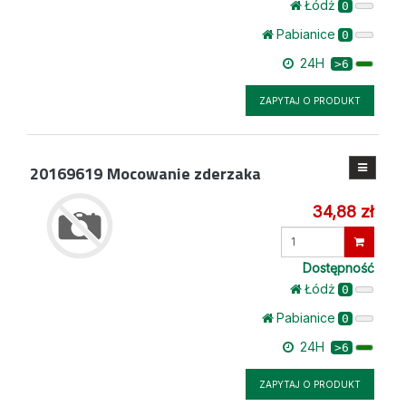
Łódż
0
Pabianice
0
24H
>6
ZAPYTAJ O PRODUKT
20169619
Mocowanie zderzaka
34,88 zł
Wprowadź
ilość
Dostępność
Łódż
0
Pabianice
0
24H
>6
ZAPYTAJ O PRODUKT