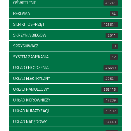
OŚWIETLENIE
41741
REKLAMA
34
SILNIKI I OSPRZĘT
128641
SKRZYNIA BIEGÓW
2614
SPRYSKIWACZ
3
SYSTEM ZAMYKANIA
12
UKŁAD CHŁODZENIA
46639
UKŁAD ELEKTRYCZNY
47641
UKŁAD HAMULCOWY
369143
UKŁAD KIEROWNICZY
17239
UKŁAD KLIMATYZACJI
13437
UKŁAD NAPĘDOWY
14443