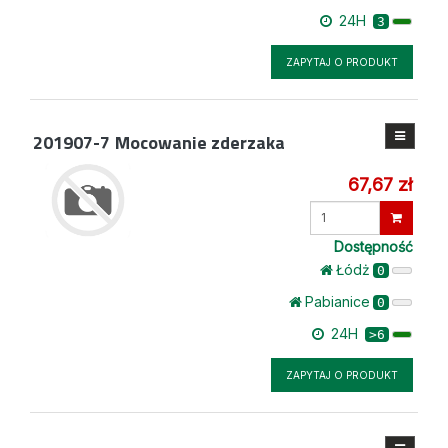
24H
3
ZAPYTAJ O PRODUKT
201907-7
Mocowanie zderzaka
67,67 zł
Wprowadź
ilość
Dostępność
Łódż
0
Pabianice
0
24H
>6
ZAPYTAJ O PRODUKT