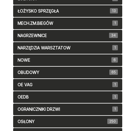
ŁOŻYSKO SPRZĘGŁA
13
MECH.ZM.BIEGÓW
1
NAGRZEWNICE
34
NARZĘDZIA WARSZTATOW
1
NOWE
6
OBUDOWY
65
OE VAG
1
OEDB
1
OGRANICZNIKI DRZWI
1
OSŁONY
250