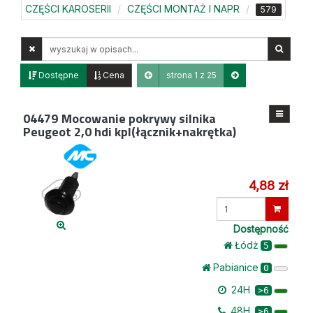
CZĘŚCI KAROSERII
CZĘŚCI MONTAŻ I NAPR
579
Wyszukaj
w
opisach
Dostępne
Cena
strona 1 z 25
04479
Mocowanie pokrywy silnika
Peugeot 2,0 hdi kpl(łącznik+nakrętka)
4,88 zł
Wprowadź
ilość
Dostępność
Łódż
5
Pabianice
0
24H
>6
48H
>6