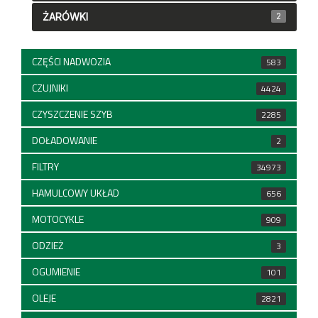
ŻARÓWKI
2
CZĘŚCI NADWOZIA
583
CZUJNIKI
4424
CZYSZCZENIE SZYB
2285
DOŁADOWANIE
2
FILTRY
34973
HAMULCOWY UKŁAD
656
MOTOCYKLE
909
ODZIEŻ
3
OGUMIENIE
101
OLEJE
2821