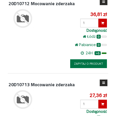
20D10712
Mocowanie zderzaka
36,81 zł
Wprowadź
ilość
Dostępność
Łódż
0
Pabianice
0
24H
>6
ZAPYTAJ O PRODUKT
20D10713
Mocowanie zderzaka
27,36 zł
Wprowadź
ilość
Dostępność