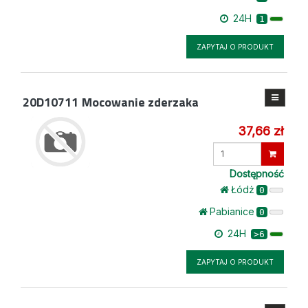
24H
1
ZAPYTAJ O PRODUKT
20D10711
Mocowanie zderzaka
37,66 zł
Wprowadź
ilość
Dostępność
Łódż
0
Pabianice
0
24H
>6
ZAPYTAJ O PRODUKT