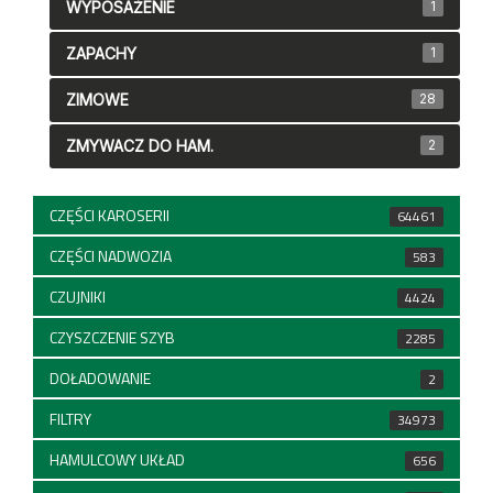
WYPOSAŻENIE
1
ZAPACHY
1
ZIMOWE
28
ZMYWACZ DO HAM.
2
CZĘŚCI KAROSERII
64461
CZĘŚCI NADWOZIA
583
CZUJNIKI
4424
CZYSZCZENIE SZYB
2285
DOŁADOWANIE
2
FILTRY
34973
HAMULCOWY UKŁAD
656