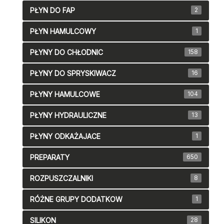
PŁYN DO FAP
2
PŁYN HAMULCOWY
1
PŁYNY DO CHŁODNIC
158
PŁYNY DO SPRYSKIWACZ
16
PŁYNY HAMULCOWE
104
PŁYNY HYDRAULICZNE
13
PŁYNY ODKAŻAJACE
1
PREPARATY
650
ROZPUSZCZALNIKI
8
RÓŻNE GRUPY DODATKOW
1
SILIKON
28