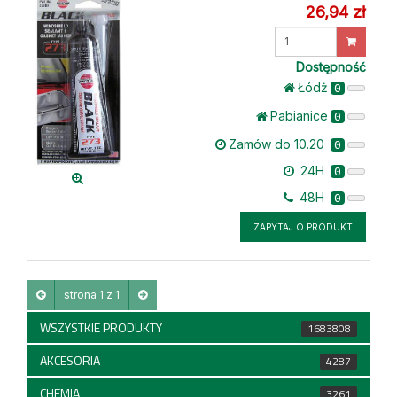
26,94 zł
Wprowadź
ilość
Dostępność
Łódż
0
Pabianice
0
Zamów do 10.20
0
24H
0
48H
0
ZAPYTAJ O PRODUKT
strona 1 z 1
WSZYSTKIE PRODUKTY
1683808
AKCESORIA
4287
CHEMIA
3261