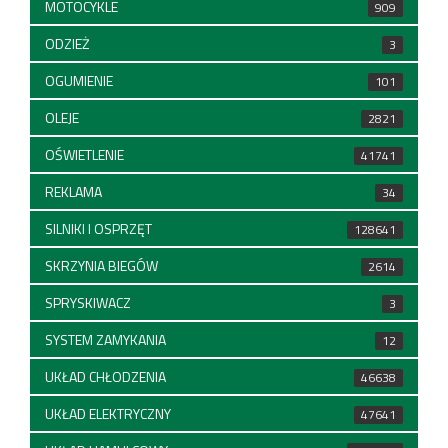
MOTOCYKLE
909
ODZIEŻ
3
OGUMIENIE
101
OLEJE
2821
OŚWIETLENIE
41741
REKLAMA
34
SILNIKI I OSPRZĘT
128641
SKRZYNIA BIEGÓW
2614
SPRYSKIWACZ
3
SYSTEM ZAMYKANIA
12
UKŁAD CHŁODZENIA
46638
UKŁAD ELEKTRYCZNY
47641