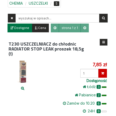
CHEMIA
USZCZELKI
5
Wyszukaj
w
opisach
Dostępne
Cena
strona 1 z 1
T230
USZCZELNIACZ do chłodnic
RADIATOR STOP LEAK proszek 18,5g
(!)
7,85 zł
Wprowadź
ilość
Dostępność
Łódż
3
Pabianice
2
Zamów do 10.20
6
24H
0