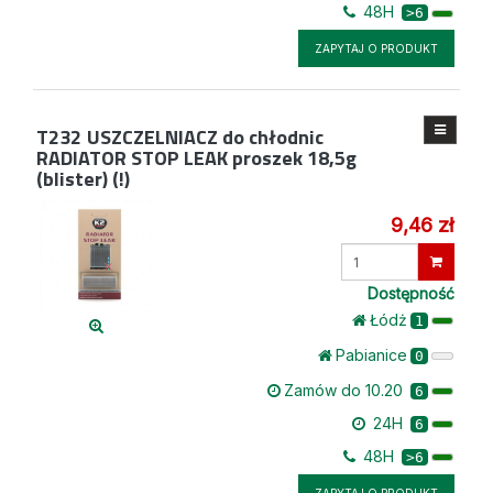
48H
>6
ZAPYTAJ O PRODUKT
T232
USZCZELNIACZ do chłodnic
RADIATOR STOP LEAK proszek 18,5g
(blister) (!)
9,46 zł
Wprowadź
ilość
Dostępność
Łódż
1
Pabianice
0
Zamów do 10.20
6
24H
6
48H
>6
ZAPYTAJ O PRODUKT