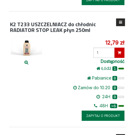
K2 T233
USZCZELNIACZ do chłodnic
RADIATOR STOP LEAK płyn 250ml
12,79 zł
Wprowadź
ilość
Dostępność
Łódż
1
Pabianice
0
Zamów do 10.20
0
24H
0
48H
>6
ZAPYTAJ O PRODUKT