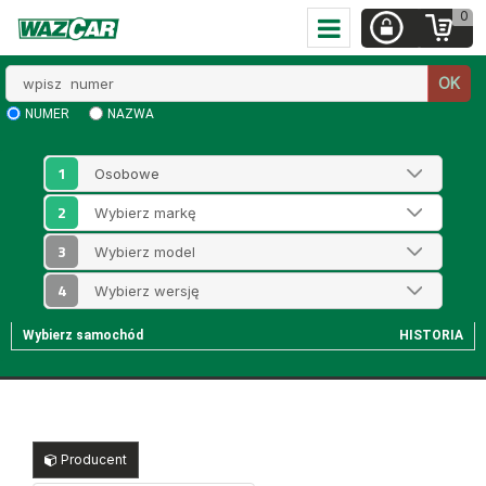
0
Wpisz
OK
numer
NUMER
NAZWA
1
2
3
4
Wybierz samochód
HISTORIA
Producent