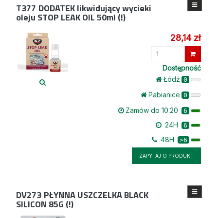
T377
DODATEK likwidujący wycieki
oleju STOP LEAK OIL 50ml (!)
28,14 zł
Wprowadź
ilość
Dostępność
Łódż
0
Pabianice
0
Zamów do 10.20
6
24H
6
48H
>6
ZAPYTAJ O PRODUKT
DV273
PŁYNNA USZCZELKA BLACK
SILICON 85G (!)