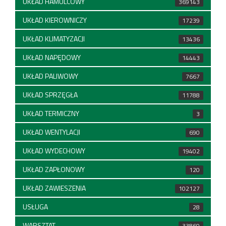
UKŁAD HAMULCOWY
369143
UKŁAD KIEROWNICZY
17239
UKŁAD KLIMATYZACJI
13436
UKŁAD NAPĘDOWY
14443
UKŁAD PALIWOWY
7667
UKŁAD SPRZĘGŁA
11788
UKŁAD TERMICZNY
3
UKŁAD WENTYLACJI
690
UKŁAD WYDECHOWY
19402
UKŁAD ZAPŁONOWY
120
UKŁAD ZAWIESZENIA
102127
USŁUGA
28
WARSZTAT
33860