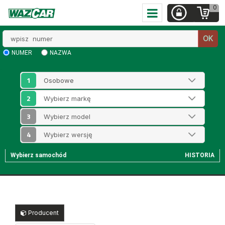
0
Wpisz
OK
numer
NUMER
NAZWA
1
2
3
4
Wybierz samochód
HISTORIA
Producent