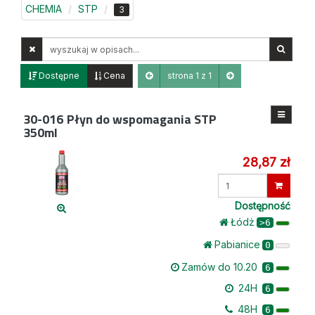
CHEMIA
STP
3
Wyszukaj
w
opisach
Dostępne
Cena
strona 1 z 1
30-016
Płyn do wspomagania STP
350ml
28,87 zł
Wprowadź
ilość
Dostępność
Łódż
>6
Pabianice
0
Zamów do 10.20
6
24H
6
48H
6