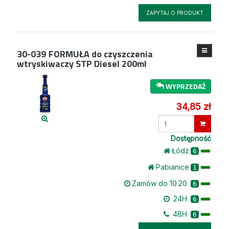
ZAPYTAJ O PRODUKT
30-039
FORMUŁA do czyszczenia
wtryskiwaczy STP Diesel 200ml
WYPRZEDAŻ
34,85 zł
Wprowadź
ilość
Dostępność
Łódż
6
Pabianice
1
Zamów do 10.20
6
24H
6
48H
6