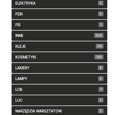
ELEKTRYKA
2
FEBI
5
FIS
1
INNE
524
KLEJE
69
KOSMETYKI
168
LAKIERY
8
LAMPY
2
LOB
1
LUC
2
NARZĘDZIA WARSZTATOW
2