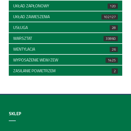
UKŁAD ZAPŁONOWY
120
UKŁAD ZAWIESZENIA
102127
USŁUGA
28
WARSZTAT
33860
WENTYLACJA
26
WYPOSAŻENIE WEW/ZEW
1425
ZASILANIE POWIETRZEM
2
SKLEP