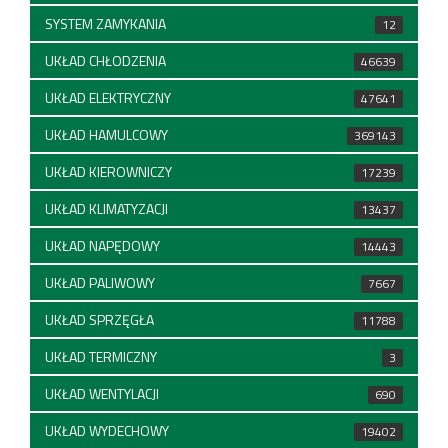
SYSTEM ZAMYKANIA
12
UKŁAD CHŁODZENIA
46639
UKŁAD ELEKTRYCZNY
47641
UKŁAD HAMULCOWY
369143
UKŁAD KIEROWNICZY
17239
UKŁAD KLIMATYZACJI
13437
UKŁAD NAPĘDOWY
14443
UKŁAD PALIWOWY
7667
UKŁAD SPRZĘGŁA
11788
UKŁAD TERMICZNY
3
UKŁAD WENTYLACJI
690
UKŁAD WYDECHOWY
19402