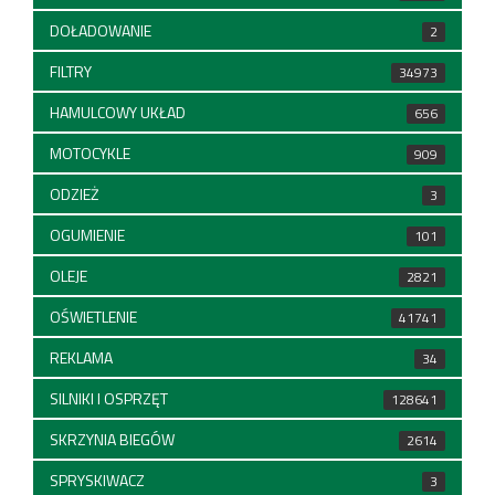
DOŁADOWANIE
2
FILTRY
34973
HAMULCOWY UKŁAD
656
MOTOCYKLE
909
ODZIEŻ
3
OGUMIENIE
101
OLEJE
2821
OŚWIETLENIE
41741
REKLAMA
34
SILNIKI I OSPRZĘT
128641
SKRZYNIA BIEGÓW
2614
SPRYSKIWACZ
3