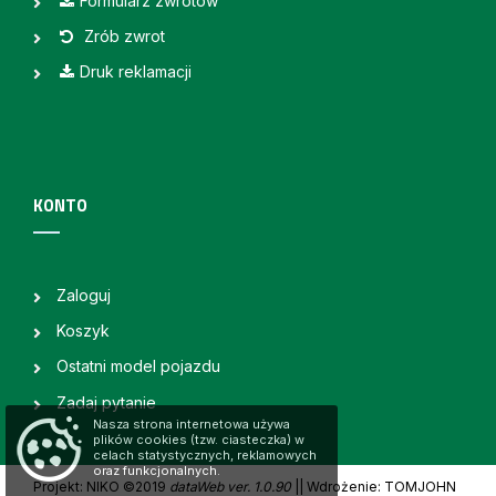
Formularz zwrotów
Zrób zwrot
Druk reklamacji
KONTO
Zaloguj
Koszyk
Ostatni model pojazdu
Zadaj pytanie
Nasza strona internetowa używa
plików cookies (tzw. ciasteczka) w
celach statystycznych, reklamowych
oraz funkcjonalnych.
Projekt: NIKO ©2019
dataWeb ver. 1.0.90
|
| Wdrożenie: TOMJOHN