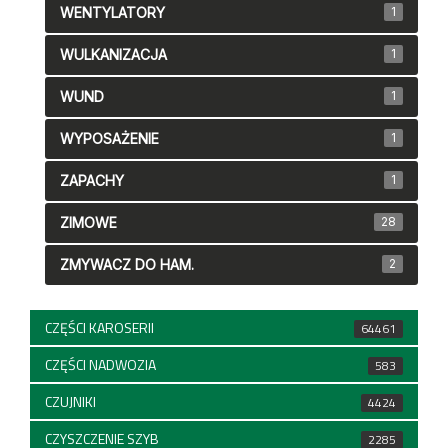
WENTYLATORY
1
WULKANIZACJA
1
WUND
1
WYPOSAŻENIE
1
ZAPACHY
1
ZIMOWE
28
ZMYWACZ DO HAM.
2
CZĘŚCI KAROSERII
64461
CZĘŚCI NADWOZIA
583
CZUJNIKI
4424
CZYSZCZENIE SZYB
2285