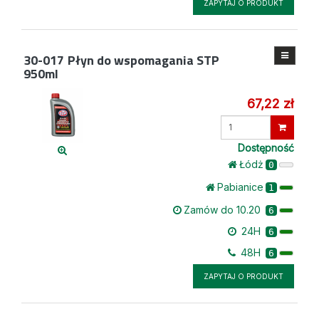
ZAPYTAJ O PRODUKT
30-017
Płyn do wspomagania STP
950ml
67,22 zł
Wprowadź
ilość
Dostępność
Łódż
0
Pabianice
1
Zamów do 10.20
6
24H
6
48H
6
ZAPYTAJ O PRODUKT