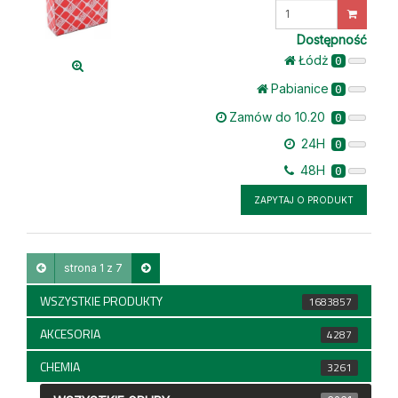
Wprowadź
ilość
Dostępność
Łódż
0
Pabianice
0
Zamów do 10.20
0
24H
0
48H
0
ZAPYTAJ O PRODUKT
strona 1 z 7
WSZYSTKIE PRODUKTY
1683857
AKCESORIA
4287
CHEMIA
3261