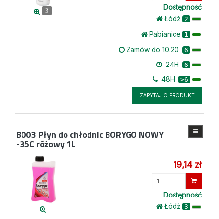
Dostępność
3
Łódż
2
Pabianice
1
Zamów do 10.20
6
24H
6
48H
>6
ZAPYTAJ O PRODUKT
B003
Płyn do chłodnic BORYGO NOWY
-35C różowy 1L
19,14 zł
Wprowadź
ilość
Dostępność
Łódż
3