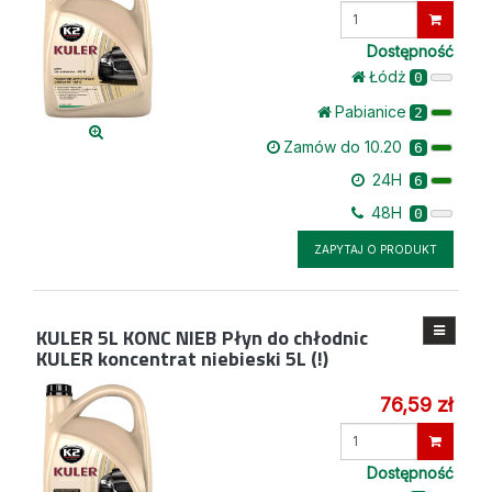
Wprowadź
ilość
Dostępność
Łódż
0
Pabianice
2
Zamów do 10.20
6
24H
6
48H
0
ZAPYTAJ O PRODUKT
KULER 5L KONC NIEB
Płyn do chłodnic
KULER koncentrat niebieski 5L (!)
76,59 zł
Wprowadź
ilość
Dostępność