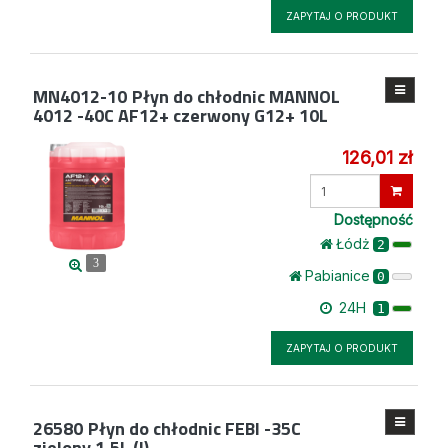
ZAPYTAJ O PRODUKT
MN4012-10
Płyn do chłodnic MANNOL
4012 -40C AF12+ czerwony G12+ 10L
126,01 zł
Wprowadź
ilość
Dostępność
Łódż
2
3
Pabianice
0
24H
1
ZAPYTAJ O PRODUKT
26580
Płyn do chłodnic FEBI -35C
zielony 1,5L (!)