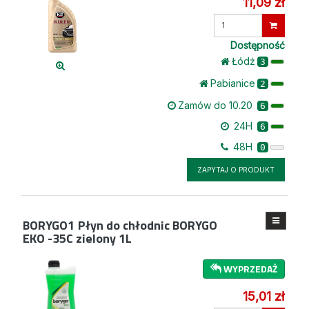
11,09 zł
Wprowadź
ilość
Dostępność
Łódż
3
Pabianice
2
Zamów do 10.20
6
24H
6
48H
0
ZAPYTAJ O PRODUKT
BORYGO1
Płyn do chłodnic BORYGO
EKO -35C zielony 1L
WYPRZEDAŻ
15,01 zł