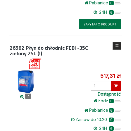
Pabianice
0
24H
0
ZAPYTAJ O PRODUKT
26582
Płyn do chłodnic FEBI -35C
zielony 25L (!)
517,31 zł
Wprowadź
ilość
Dostępność
2
Łódż
0
Pabianice
0
Zamów do 10.20
0
24H
0