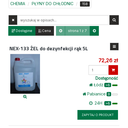
CHEMIA
PŁYNY DO CHŁODNIC
158
Wyszukaj
w
opisach
Dostępne
Cena
strona 1 z 7
NEX-133
ŻEL do dezynfekcji rąk 5L
72,26 zł
Wprowadź
ilość
Dostępność
Łódż
>6
Pabianice
0
24H
>6
ZAPYTAJ O PRODUKT