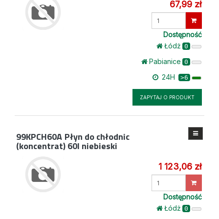
67,99 zł
Wprowadź
ilość
Dostępność
Łódż
0
Pabianice
0
24H
>6
ZAPYTAJ O PRODUKT
99KPCH60A
Płyn do chłodnic
(koncentrat) 60l niebieski
1 123,06 zł
Wprowadź
ilość
Dostępność
Łódż
0