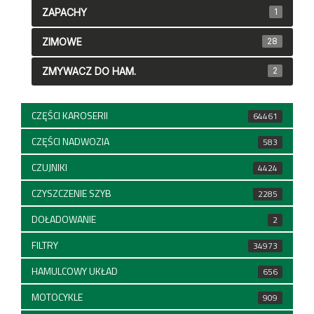
ZAPACHY
1
ZIMOWE
28
ZMYWACZ DO HAM.
2
CZĘŚCI KAROSERII
64461
CZĘŚCI NADWOZIA
583
CZUJNIKI
4424
CZYSZCZENIE SZYB
2285
DOŁADOWANIE
2
FILTRY
34973
HAMULCOWY UKŁAD
656
MOTOCYKLE
909