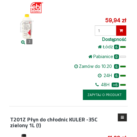
59,94 zł
Wprowadź
ilość
Dostępność
3
Łódż
6
Pabianice
0
Zamów do 10.20
6
24H
6
48H
>6
ZAPYTAJ O PRODUKT
T201Z
Płyn do chłodnic KULER -35C
zielony 1L (!)