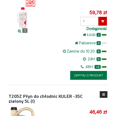
59,78 zł
Wprowadź
ilość
Dostępność
3
Łódż
2
Pabianice
0
Zamów do 10.20
6
24H
6
48H
>6
ZAPYTAJ O PRODUKT
T205Z
Płyn do chłodnic KULER -35C
zielony 5L (!)
46,46 zł