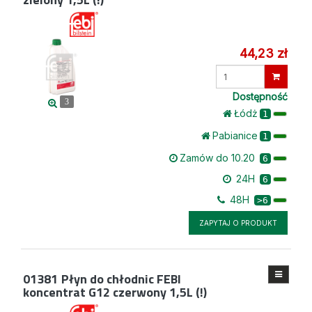
44,23 zł
Wprowadź
ilość
Dostępność
3
Łódż
1
Pabianice
1
Zamów do 10.20
6
24H
6
48H
>6
ZAPYTAJ O PRODUKT
01381
Płyn do chłodnic FEBI
koncentrat G12 czerwony 1,5L (!)