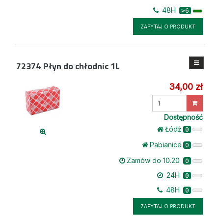
48H
>6
ZAPYTAJ O PRODUKT
72374
Płyn do chłodnic 1L
34,00 zł
Wprowadź
ilość
Dostępność
Łódż
0
Pabianice
0
Zamów do 10.20
0
24H
0
48H
0
ZAPYTAJ O PRODUKT