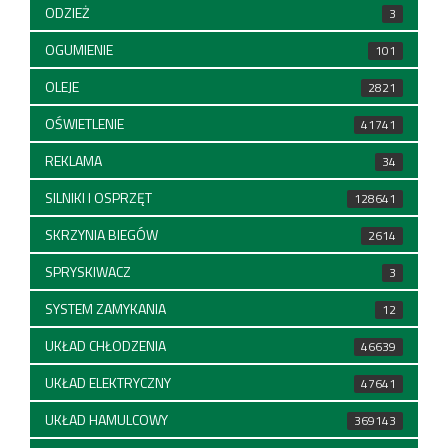
ODZIEŻ
3
OGUMIENIE
101
OLEJE
2821
OŚWIETLENIE
41741
REKLAMA
34
SILNIKI I OSPRZĘT
128641
SKRZYNIA BIEGÓW
2614
SPRYSKIWACZ
3
SYSTEM ZAMYKANIA
12
UKŁAD CHŁODZENIA
46639
UKŁAD ELEKTRYCZNY
47641
UKŁAD HAMULCOWY
369143