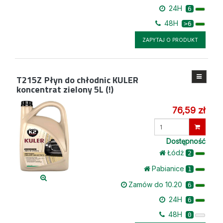
24H
6
48H
>6
ZAPYTAJ O PRODUKT
T215Z
Płyn do chłodnic KULER
koncentrat zielony 5L (!)
76,59 zł
Wprowadź
ilość
Dostępność
Łódż
2
Pabianice
1
Zamów do 10.20
6
24H
6
48H
0