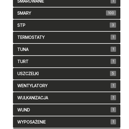
SMAROWANIE
1
SMARY
100
STP
3
TERMOSTATY
1
TUNA
1
TURT
1
USZCZELKI
5
WENTYLATORY
1
WULKANIZACJA
1
WUND
1
WYPOSAŻENIE
1