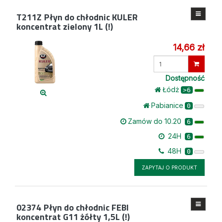
T211Z
Płyn do chłodnic KULER
koncentrat zielony 1L (!)
14,66 zł
Wprowadź
ilość
Dostępność
Łódż
>6
Pabianice
0
Zamów do 10.20
6
24H
6
48H
0
ZAPYTAJ O PRODUKT
02374
Płyn do chłodnic FEBI
koncentrat G11 żółty 1,5L (!)