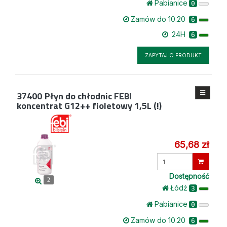
Pabianice
0
Zamów do 10.20
6
24H
6
ZAPYTAJ O PRODUKT
37400
Płyn do chłodnic FEBI
koncentrat G12++ fioletowy 1,5L (!)
65,68 zł
Wprowadź
ilość
Dostępność
2
Łódż
3
Pabianice
0
Zamów do 10.20
6