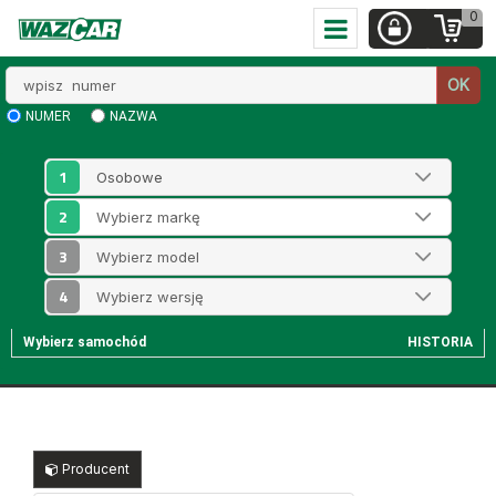
0
Wpisz
OK
numer
NUMER
NAZWA
1
2
3
4
Wybierz samochód
HISTORIA
Producent