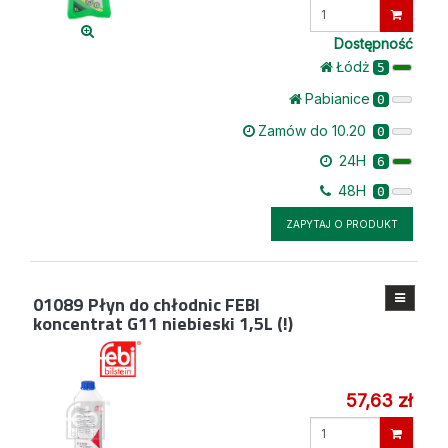
Wprowadź
ilość
Dostępność
Łódż
5
Pabianice
0
Zamów do 10.20
0
24H
6
48H
0
ZAPYTAJ O PRODUKT
01089
Płyn do chłodnic FEBI
koncentrat G11 niebieski 1,5L (!)
57,63 zł
Wprowadź
ilość