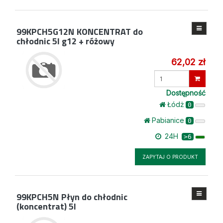
99KPCH5G12N
KONCENTRAT do
chłodnic 5l g12 + różowy
62,02 zł
Wprowadź
ilość
Dostępność
Łódż
0
Pabianice
0
24H
>6
ZAPYTAJ O PRODUKT
99KPCH5N
Płyn do chłodnic
(koncentrat) 5l