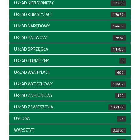
UKŁAD KIEROWNICZY
17239
UKŁAD KLIMATYZACJI
13437
UKŁAD NAPĘDOWY
14443
UKŁAD PALIWOWY
7667
UKŁAD SPRZĘGŁA
11788
UKŁAD TERMICZNY
3
UKŁAD WENTYLACJI
690
UKŁAD WYDECHOWY
19402
UKŁAD ZAPŁONOWY
120
UKŁAD ZAWIESZENIA
102127
USŁUGA
28
WARSZTAT
33860