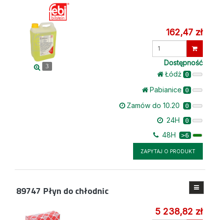
162,47 zł
Wprowadź
ilość
Dostępność
3
Łódż
0
Pabianice
0
Zamów do 10.20
0
24H
0
48H
>6
ZAPYTAJ O PRODUKT
89747
Płyn do chłodnic
5 238,82 zł