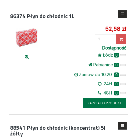
86374
Płyn do chłodnic 1L
52,58 zł
Wprowadź
ilość
Dostępność
Łódż
0
Pabianice
0
Zamów do 10.20
0
24H
0
48H
0
ZAPYTAJ O PRODUKT
88541
Płyn do chłodnic (koncentrat) 5l
żółty