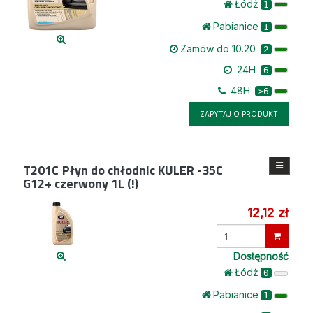
Łódż
1
Pabianice
1
Zamów do 10.20
2
24H
6
48H
>6
ZAPYTAJ O PRODUKT
T201C
Płyn do chłodnic KULER -35C
G12+ czerwony 1L (!)
12,12 zł
Wprowadź
ilość
Dostępność
Łódż
0
Pabianice
1