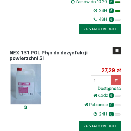
Zamów do 10.20
6
24H
6
48H
0
ZAPYTAJ O PRODUKT
NEX-131 POL
Płyn do dezynfekcji
powierzchni 5l
27,29 zł
Wprowadź
ilość
Dostępność
Łódż
0
Pabianice
0
24H
0
ZAPYTAJ O PRODUKT